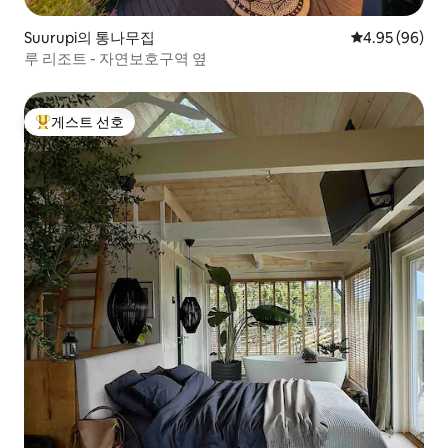
Suurupi의 통나무집
평점 4.95점(5
4.95 (96)
루 리조트 - 자연보호구역 옆
게스트 선호
상위 게스트 선호