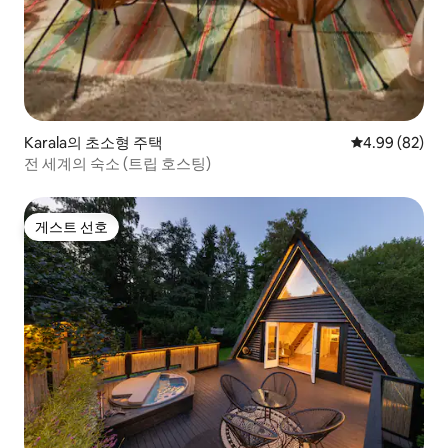
Karala의 초소형 주택
평점 4.99점(5
4.99 (82)
전 세계의 숙소 (트립 호스팅)
게스트 선호
게스트 선호