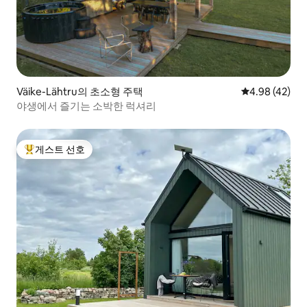
Väike-Lähtru의 초소형 주택
평점 4.98점(5
4.98 (42)
야생에서 즐기는 소박한 럭셔리
게스트 선호
상위 게스트 선호