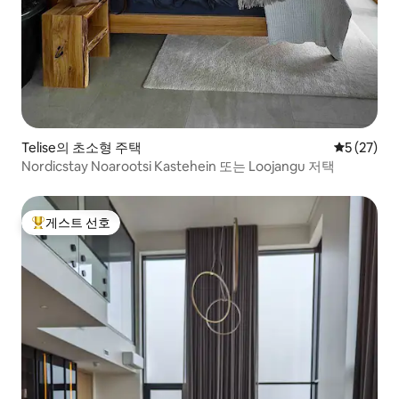
Telise의 초소형 주택
평점 5점(5
5 (27)
Nordicstay Noarootsi Kastehein 또는 Loojangu 저택
게스트 선호
상위 게스트 선호