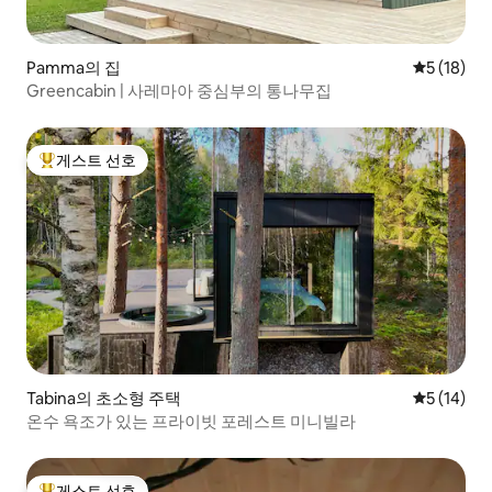
Pamma의 집
평점 5점(5
5 (18)
Greencabin | 사레마아 중심부의 통나무집
게스트 선호
상위 게스트 선호
Tabina의 초소형 주택
평점 5점(5
5 (14)
온수 욕조가 있는 프라이빗 포레스트 미니빌라
게스트 선호