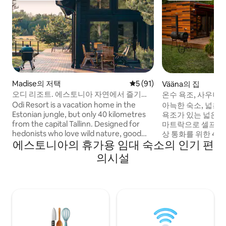
Madise의 저택
평점 5점(5점 만점), 후기 91
5 (91)
Vääna의 집
오디 리조트. 에스토니아 자연에서 즐기는
온수 욕조, 사우나,
프라이빗 미니 스파
아늑한 숙소
Odi Resort is a vacation home in the
아늑한 숙소, 넓은 
Estonian jungle, but only 40 kilometres
욕조가 있는 넓은 테라
from the capital Tallinn. Designed for
마트락으로 셀프 체
hedonists who love wild nature, good
상 통화를 위한 40Mb
에스토니아의 휴가용 임대 숙소의 인기 편
sauna, sunsets on the terrace and
사우나 및 벽난로. 
comfortable luxury. A bottle of cold
무료 주차. 뒷마당
의시설
white wine is waiting for you in the fridge
닥불 장소. 숙소 뒤
along with carefully chosen details for a
자연을 사랑하는 사
unique and joyful vacation during both
골(파티하우스가 아
summer and winter.
로 20분 거리에 있
숲길이 있습니다. 
거리에 있는 대형 
베아나 저택.