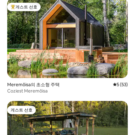
게스트 선호
상위 게스트 선호
Meremõisa의 초소형 주택
평점 5점(5
5 (53)
Coziest Meremõisa
게스트 선호
게스트 선호