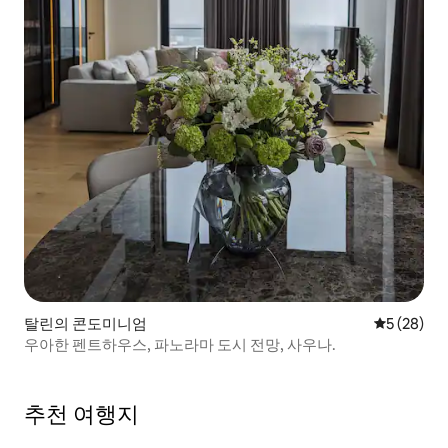
탈린의 콘도미니엄
평점 5점(5
5 (28)
우아한 펜트하우스, 파노라마 도시 전망, 사우나.
추천 여행지