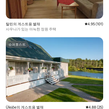
탈린의 게스트용 별채
평점 4.95점(5
4.95 (101)
사우나가 있는 아늑한 정원 주택
슈퍼호스트
슈퍼호스트
Ülejõe의 게스트용 별채
평점 4.88점(5
4.88 (25)