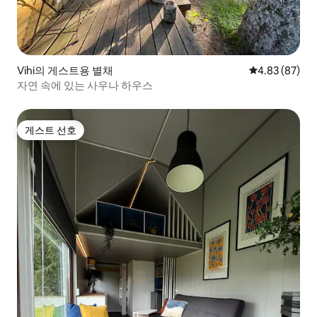
Vihi의 게스트용 별채
평점 4.83점(5
4.83 (87)
자연 속에 있는 사우나 하우스
게스트 선호
게스트 선호