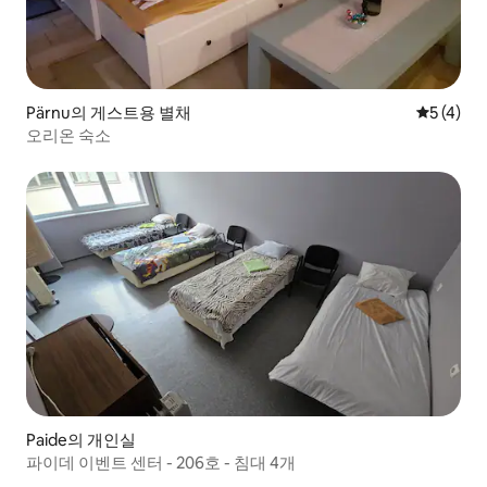
Pärnu의 게스트용 별채
평점 5점(
5 (4)
오리온 숙소
Paide의 개인실
파이데 이벤트 센터 - 206호 - 침대 4개