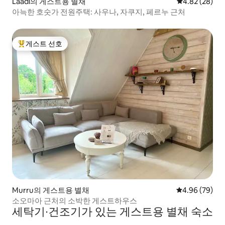
Laadi의 게스트용 별채
평점 4.82점(5
4.82 (28)
아늑한 호숫가 전원주택: 사우나, 자쿠지, 페르누 근처
게스트 선호
상위 게스트 선호
Murru의 게스트용 별채
평점 4.96점(5
4.96 (79)
소오마아 근처의 소박한 게스트하우스
세탁기∙건조기가 있는 게스트용 별채 숙소