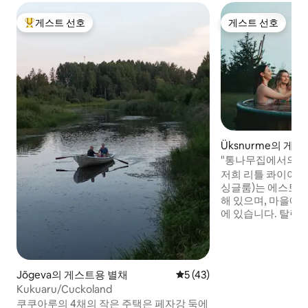
게스트 선호
게스트 선호
상위 게스트 선호
게스트 선호
Üksnurme의 게
"통나무집에서의 
저희 리틀 콰이어트
싱글룸)는 에스토니
해 있으며, 마을에
에 있습니다. 탈린에
하고 있습니다! 혼
모 그룹과 함께 휴식
우나, 그릴, 자연 
요금 70유로) 등 
Jõgeva의 게스트용 별채
평점 5점(5점 만점), 후기 43
5 (43)
있습니다. 고급스러
Kukuaru/Cuckoland
에 오신 것을 환영
쿠쿠아루의 4채의 작은 주택은 페자강 둑에
읽어보세요!" 저희