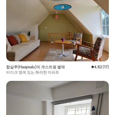
합살루(Haapsalu)의 게스트용 별채
평점 4.82점(5
4.82 (17)
비이크 옆에 있는 화려한 아파트