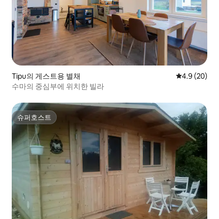
Tipu의 게스트용 별채
평점 4.9점(5
4.9 (20)
수마의 중심부에 위치한 빌라
슈퍼호스트
슈퍼호스트