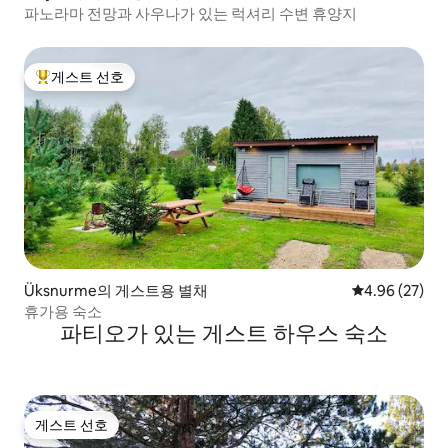
파노라마 전망과 사우나가 있는 럭셔리 수변 휴양지
게스트 선호
상위 게스트 선호
Üksnurme의 게스트용 별채
평점 4.96점(5
4.96 (27)
휴가용 숙소
파티오가 있는 게스트 하우스 숙소
게스트 선호
게스트 선호