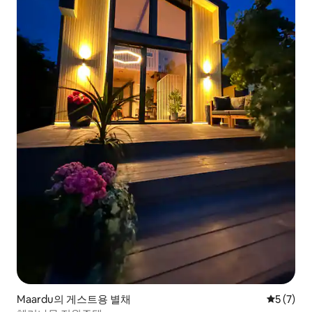
Maardu의 게스트용 별채
평점 5점(
5 (7)