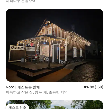
체리나무 전원주택
Nõo의 게스트용 별채
평점 4.88점(5점
4.88 (160)
아늑하고 작은 집, 방 두 개, 조용한 지역
게스트 선호