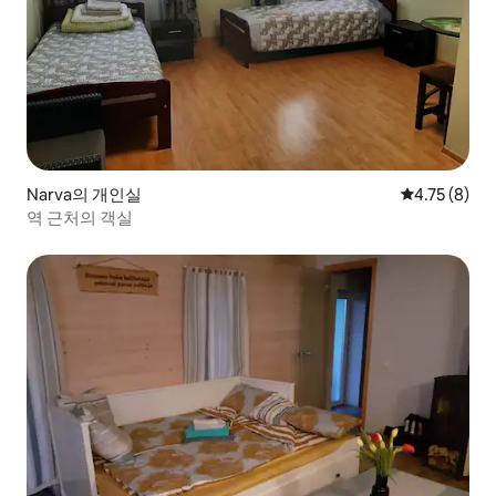
Narva의 개인실
평점 4.75점(
4.75 (8)
역 근처의 객실