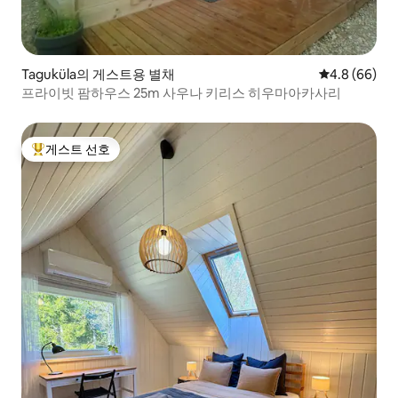
Taguküla의 게스트용 별채
평점 4.8점(5
4.8 (66)
프라이빗 팜하우스 25m 사우나 키리스 히우마아카사리
게스트 선호
상위 게스트 선호