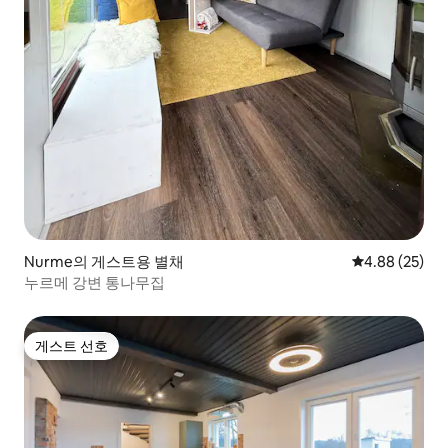
Nurme의 게스트용 별채
평점 4.88점(5
4.88 (25)
누르메 강변 통나무집
게스트 선호
게스트 선호