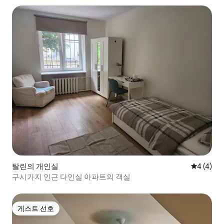
탈린의 개인실
평점 4점(
4 (4)
구시가지 인근 다인실 아파트의 객실
게스트 선호
게스트 선호