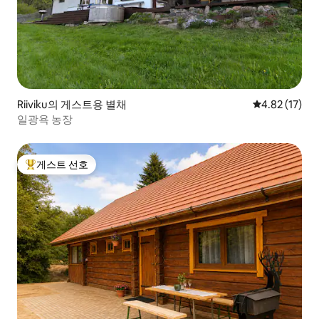
Riiviku의 게스트용 별채
평점 4.82점(5
4.82 (17)
일광욕 농장
게스트 선호
상위 게스트 선호