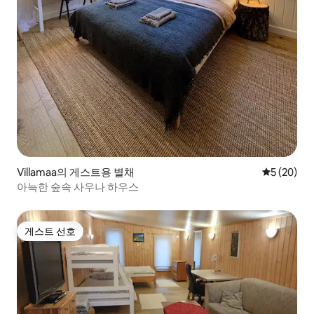
Villamaa의 게스트용 별채
평점 5점(5
5 (20)
아늑한 숲속 사우나 하우스
게스트 선호
게스트 선호