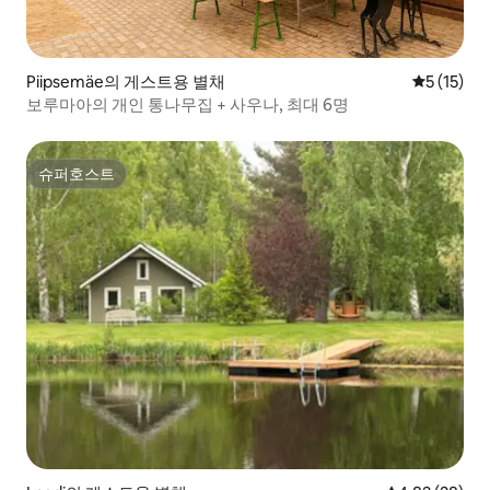
Piipsemäe의 게스트용 별채
평점 5점(5
5 (15)
보루마아의 개인 통나무집 + 사우나, 최대 6명
슈퍼호스트
슈퍼호스트