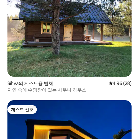
Sihva의 게스트용 별채
평점 4.96점(5
4.96 (28)
자연 속에 수영장이 있는 사우나 하우스
게스트 선호
게스트 선호