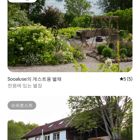
게스트 선호
Sooaluse의 게스트용 별채
평점 5점(
5 (5)
전원에 있는 별장
슈퍼호스트
슈퍼호스트