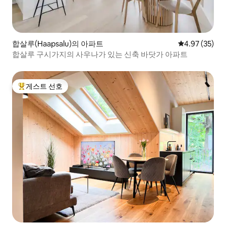
합살루(Haapsalu)의 아파트
평점 4.97점(5
4.97 (35)
합살루 구시가지의 사우나가 있는 신축 바닷가 아파트
게스트 선호
상위 게스트 선호