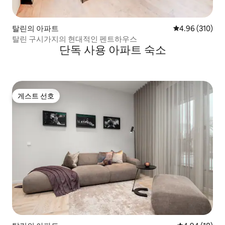
탈린의 아파트
평점 4.96점(5점
4.96 (310)
탈린 구시가지의 현대적인 펜트하우스
단독 사용 아파트 숙소
게스트 선호
게스트 선호