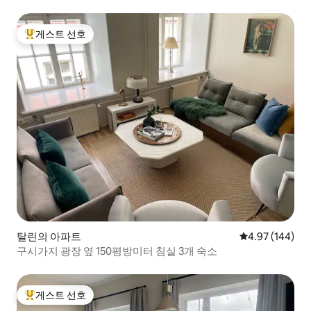
게스트 선호
상위 게스트 선호
탈린의 아파트
평점 4.97점(5점
4.97 (144)
구시가지 광장 옆 150평방미터 침실 3개 숙소
게스트 선호
상위 게스트 선호