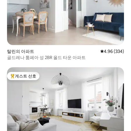
탈린의 아파트
평점 4.96점(5점
4.96 (334)
골드레나 툼페아 성 2BR 올드 타운 아파트
게스트 선호
상위 게스트 선호