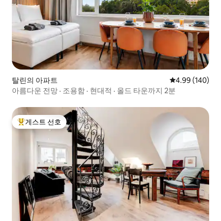
탈린의 아파트
평점 4.99점(5점
4.99 (140)
아름다운 전망 · 조용함 · 현대적 · 올드 타운까지 2분
게스트 선호
상위 게스트 선호