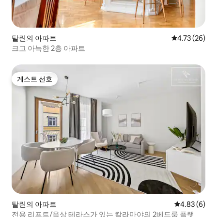
탈린의 아파트
평점 4.73점(5
4.73 (26)
크고 아늑한 2층 아파트
게스트 선호
게스트 선호
탈린의 아파트
평점 4.83점(
4.83 (6)
전용 리프트/옥상 테라스가 있는 칼라마야의 2베드룸 플랫