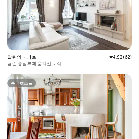
탈린의 아파트
평점 4.92점(5
4.92 (62)
탈린 중심부에 숨겨진 보석
슈퍼호스트
슈퍼호스트