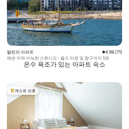
탈린의 아파트
평점 4.96점(5
4.96 (71)
해변 지역 아늑한 스튜디오 - 올드 타운 및 항구까지 5분
온수 욕조가 있는 아파트 숙소
게스트 선호
상위 게스트 선호