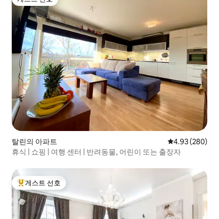
게스트 선호
탈린의 아파트
평점 4.93점(5점
4.93 (280)
휴식 | 쇼핑 | 여행 센터 | 반려동물, 어린이 또는 출장자
게스트 선호
상위 게스트 선호