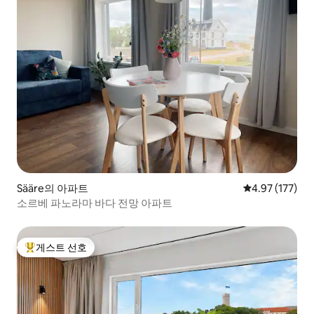
Sääre의 아파트
평점 4.97점(5
4.97 (177)
소르베 파노라마 바다 전망 아파트
게스트 선호
상위 게스트 선호