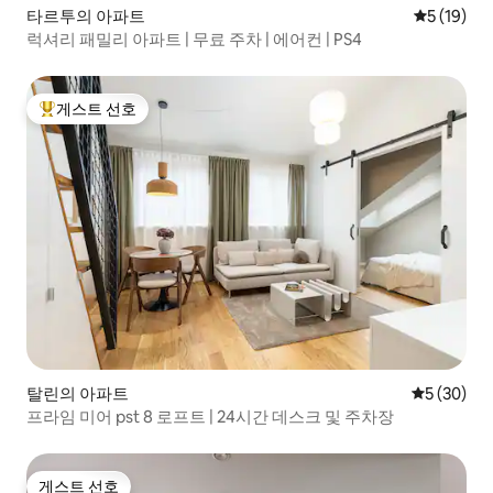
타르투의 아파트
평점 5점(5
5 (19)
럭셔리 패밀리 아파트 | 무료 주차 | 에어컨 | PS4
게스트 선호
상위 게스트 선호
탈린의 아파트
평점 5점(5
5 (30)
프라임 미어 pst 8 로프트 | 24시간 데스크 및 주차장
게스트 선호