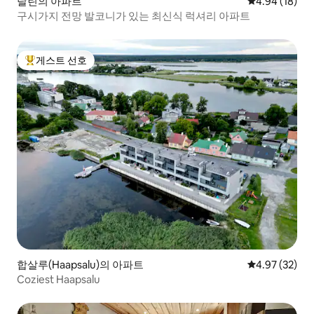
탈린의 아파트
평점 4.94점(5
4.94 (18)
구시가지 전망 발코니가 있는 최신식 럭셔리 아파트
게스트 선호
상위 게스트 선호
합살루(Haapsalu)의 아파트
평점 4.97점(5
4.97 (32)
Coziest Haapsalu