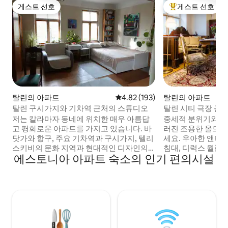
게스트 선호
게스트 선호
게스트 선호
상위 게스트 선호
탈린의 아파트
평점 4.82점(5점 만점), 후기 193
4.82 (193)
탈린의 아파트
탈린 구시가지와 기차역 근처의 스튜디오
탈린 시티 극장 근
트
저는 칼라마자 동네에 위치한 매우 아름답
중세적 분위기와 
고 평화로운 아파트를 가지고 있습니다. 바
러진 조용한 올드 
닷가와 항구, 주요 기차역과 구시가지, 텔리
세요. 우아한 앤티
스키비의 문화 지역과 현대적인 디자인의
침대, 디럭스 월풀 
에스토니아 아파트 숙소의 인기 편의시설
발티 시장에서 도보로 10분 거리에 있습니
파트입니다. 여름철
다. 저희 숙소는 가족과 함께 즐기기 좋은 액
벽 덕분에 아파트가
티비티, 나이트라이프, 대중교통 근처에 있
분하고 편안한 분위
습니다. 위치, 분위기, 전망, 야외 공간 덕분
에서 가장 아름다운
에 저희 숙소가 마음에 드실 거예요. 저희 숙
있으며, 탈린 시립
소는 자녀 1명을 동반한 커플 및 솔로 모험
있고 구시가지의 주
가에게 적합합니다.
어갈 수 있는 거리에