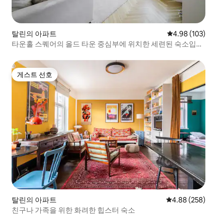
탈린의 아파트
평점 4.98점(5점
4.98 (103)
타운홀 스퀘어의 올드 타운 중심부에 위치한 세련된 숙소입니
다.
게스트 선호
게스트 선호
탈린의 아파트
평점 4.88점(5점
4.88 (258)
친구나 가족을 위한 화려한 힙스터 숙소