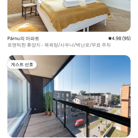
Pärnu의 아파트
평점 4.98점(5
4.98 (95)
로맨틱한 휴양지 - 목욕탕/사우나/벽난로/무료 주차
게스트 선호
게스트 선호