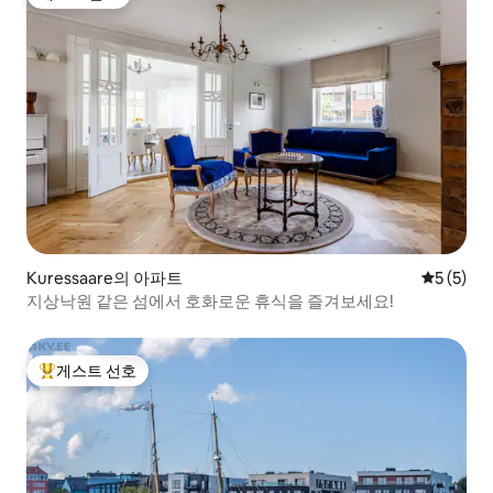
게스트 선호
Kuressaare의 아파트
평점 5점(
5 (5)
지상낙원 같은 섬에서 호화로운 휴식을 즐겨보세요!
게스트 선호
상위 게스트 선호