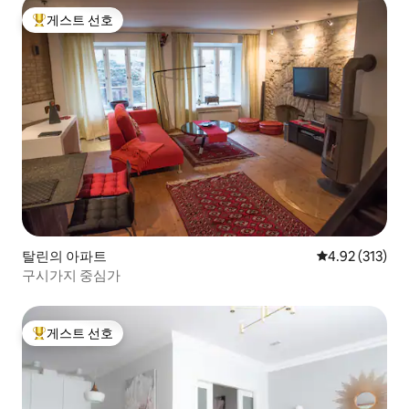
게스트 선호
상위 게스트 선호
탈린의 아파트
평점 4.92점(5
4.92 (313)
구시가지 중심가
게스트 선호
상위 게스트 선호