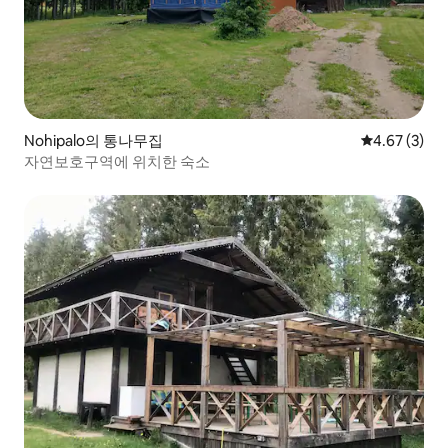
Nohipalo의 통나무집
평점 4.67점(
4.67 (3)
자연보호구역에 위치한 숙소