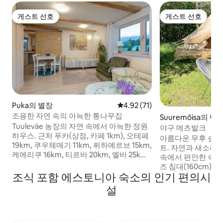
게스트 선호
게스트 선호
게스트 선호
게스트 선호
Puka의 별장
평점 4.92점(5점 만점), 후기 71
4.92 (71)
조용한 자연 속의 아늑한 통나무집
Suuremõisa의 텐
Tuuleväe 농장의 자연 속에서 아늑한 정원
야구 메츠발크
하우스. 근처 푸카(상점, 카페 1km), 오테페
아름다운 무후 숲속
19km, 쿠우체매기 11km, 퓌하예르브 15km,
트. 자연과 새소리
케에리쿠 16km, 티르바 20km, 엘바 25km,
속에서 편안한 숙면
바이케에마요기 및 뵈르츠예르브 10km, 뵈
즈 침대(160cm)
르츠예르브 10km. 방, 주방, 욕실 및 사우나
조식 포함 에스토니아 숙소의 인기 편의시
대폰을 충전하고 무드
가 있는 별도의 집(47m2) 방에는 2인용 소
기가 있습니다. 와
설
파베드와 싱글 침대(높이가 다른 침대 2개)
거리에 있는 메인 
가 있습니다. 주방에는 스토브, 오븐, 냉장
처에 친환경 건식 
고, 세탁기, 식기가 있습니다. 추가 요금으
100m 거리에 있
로 주택 사우나, 야외 사우나(얼음 구멍), 연