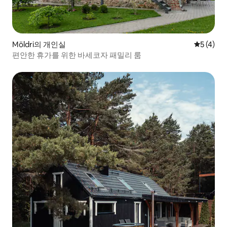
Möldri의 개인실
평점 5점(
5 (4)
편안한 휴가를 위한 바세코자 패밀리 룸