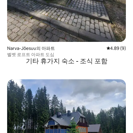
Narva-Jõesuu의 아파트
평점 4.89점(
4.89 (9)
벨벳 로프트 아파트 도심
기타 휴가지 숙소 - 조식 포함