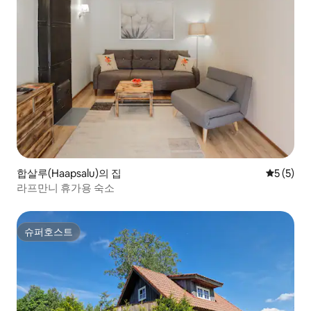
합살루(Haapsalu)의 집
평점 5점(
5 (5)
라프만니 휴가용 숙소
슈퍼호스트
슈퍼호스트