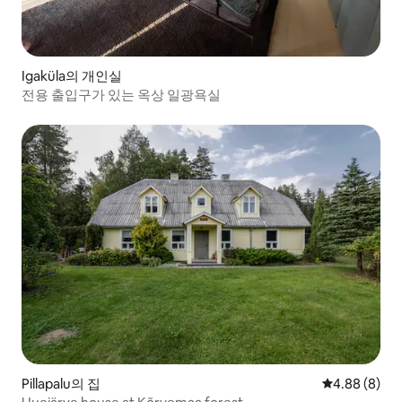
Igaküla의 개인실
전용 출입구가 있는 옥상 일광욕실
Pillapalu의 집
평점 4.88점(
4.88 (8)