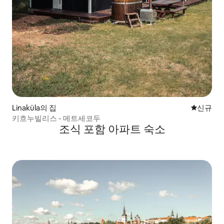
Linaküla의 집
신규 숙소
신규
키흐누빌리스 - 메트세코두
조식 포함 아파트 숙소