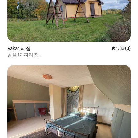
Vakari의 집
평점 4.33점(
4.33 (3)
침실 1개짜리 집.