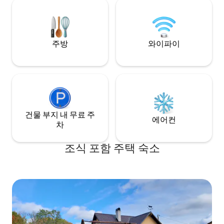
다. 사우나와 온수
못 옆의 통 사우나 이용 가능. 하이킹 및 스
됩니다(사우나 30유
키 트레일 1.5km. 보육도 가능합니다.
유로). 다른 방식으
요!
주방
와이파이
건물 부지 내 무료 주
에어컨
차
조식 포함 주택 숙소