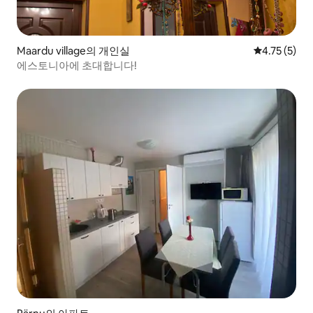
Maardu village의 개인실
평점 4.75점(
4.75 (5)
에스토니아에 초대합니다!