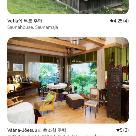
Vetla의 복토 주택
평점 4.25점(
4.25 (4)
Saunahouse. Saunamaja
Vääna-Jõesuu의 초소형 주택
평점 5점(
5 (3)