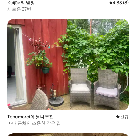
Kuijõe의 별장
평점 4.88점(
4.88 (8)
새로운 37번
Tehumardi의 통나무집
신규 숙소
신규
바다 근처의 조용한 작은 집