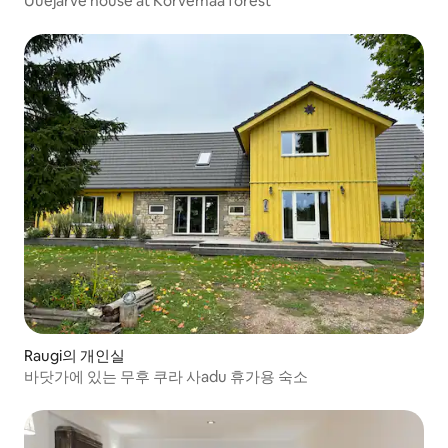
Uuejärve house at Kõrvemaa forest
Raugi의 개인실
바닷가에 있는 무후 쿠라 사adu 휴가용 숙소