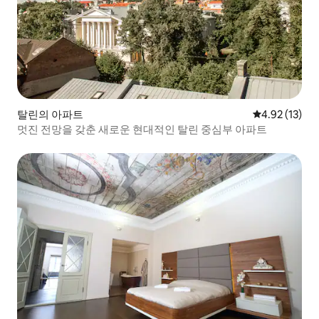
탈린의 아파트
평점 4.92점(5
4.92 (13)
멋진 전망을 갖춘 새로운 현대적인 탈린 중심부 아파트