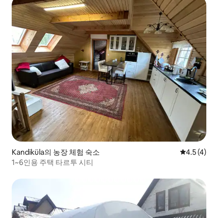
Kandiküla의 농장 체험 숙소
평점 4.5점(
4.5 (4)
1~6인용 주택 타르투 시티