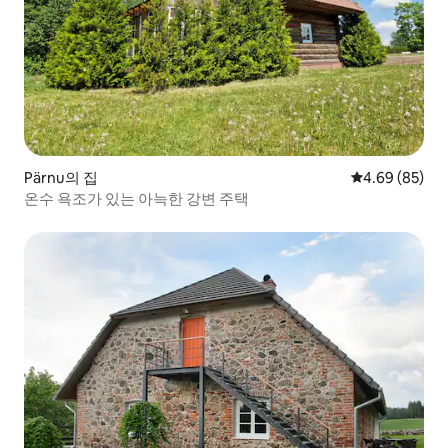
Pärnu의 집
평점 4.69점(5
4.69 (85)
온수 욕조가 있는 아늑한 강변 주택