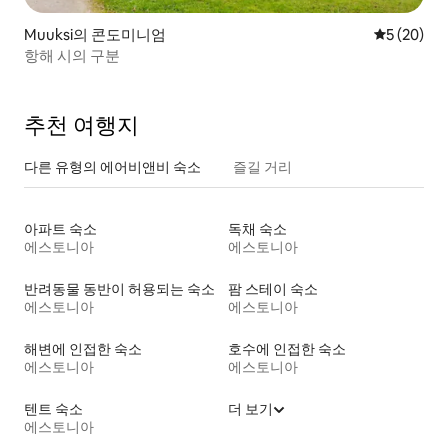
Muuksi의 콘도미니엄
평점 5점(5
5 (20)
항해 시의 구분
추천 여행지
다른 유형의 에어비앤비 숙소
즐길 거리
아파트 숙소
독채 숙소
에스토니아
에스토니아
반려동물 동반이 허용되는 숙소
팜 스테이 숙소
에스토니아
에스토니아
해변에 인접한 숙소
호수에 인접한 숙소
에스토니아
에스토니아
텐트 숙소
더 보기
에스토니아