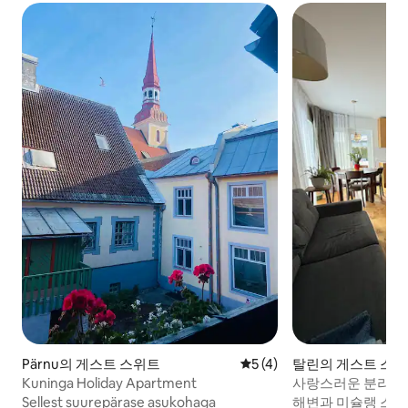
Pärnu의 게스트 스위트
평점 5점(5점 만점), 후기 4
5 (4)
탈린의 게스트 스
Kuninga Holiday Apartment
사랑스러운 분리형 
Sellest suurepärase asukohaga
해변과 미슐랭 스타