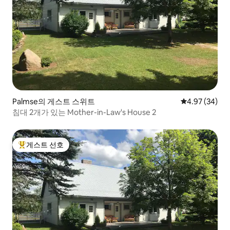
Palmse의 게스트 스위트
평점 4.97점(5
4.97 (34)
침대 2개가 있는 Mother-in-Law's House 2
게스트 선호
상위 게스트 선호