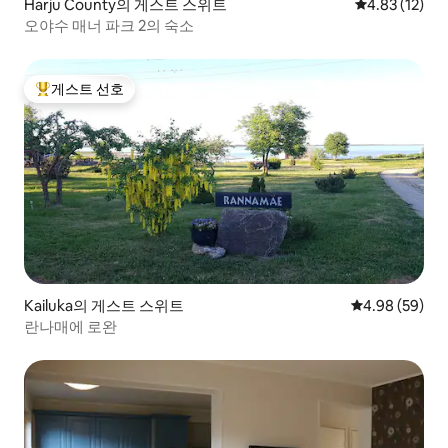
Harju County의 게스트 스위트
평점 4.83점(5
4.83 (12)
오야수 매너 파크 2의 숙소
게스트 선호
상위 게스트 선호
Kailuka의 게스트 스위트
평점 4.98점(5
4.98 (59)
란나매에 로완