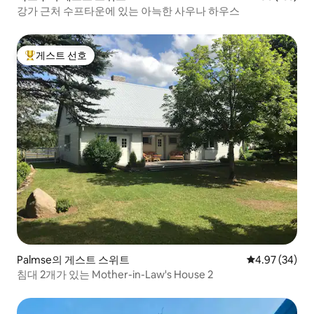
강가 근처 수프타운에 있는 아늑한 사우나 하우스
게스트 선호
상위 게스트 선호
Palmse의 게스트 스위트
평점 4.97점(5
4.97 (34)
침대 2개가 있는 Mother-in-Law's House 2