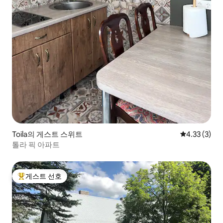
Toila의 게스트 스위트
평점 4.33점(
4.33 (3)
톨라 픽 아파트
게스트 선호
상위 게스트 선호