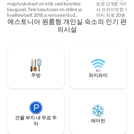
majutuskohast on kõik vaid kiviviske
보로 단 5분 거리
kaugusel. Teie kasutuses on stiilne ja
서 프라이빗한 숙박
kvaliteetselt 2018.a renoveeritud
까지 차로 20분 거
에스토니아 원룸형 개인실 숙소의 인기 편
külaliskorter. Korter asub II korrusel läbi
트는 4명이 숙박할 
kahe korruse. Ideaalne lastega peredele
모든 편의시설, 평
의시설
lühikese linna, rannapuhkuse
하우스에 붙어 있으
veetmiseks. Meeldivalt kujundatud
가 있습니다. 위치는
korterist leiate E.Mikkeri seinamaalingu,
크, 비임시 워터파
laia 160cm rõduvoodi, lisaks teistele
차로 5분 거리에 있
magamiskohtadele on veel 120cm
능합니다. 편안하면
lastevoodi, reisivoodi, diivanvoodi, ja
는 숙박에 완벽합니
160cm kaheinimesevoodi. Kööginurgas
on kõik vajalik olemas.
주방
와이파이
건물 부지 내 무료 주
에어컨
차