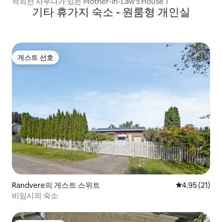
적외선 사우나가 있는 Mother-in-Law's House 1
기타 휴가지 숙소 - 원룸형 개인실
게스트 선호
게스트 선호
Randvere의 게스트 스위트
평점 4.95점(5
4.95 (21)
비임시의 숙소