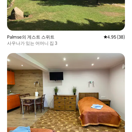
Palmse의 게스트 스위트
평점 4.95점(5
4.95 (38)
사우나가 있는 어머니 집 3