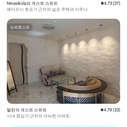
Ninasiküla의 게스트 스위트
평점 4.73점(5
4.73 (37)
페이프시 호숫가 근처의 넓은 주택과 사우나
슈퍼호스트
슈퍼호스트
탈린의 게스트 스위트
평점 4.79점(5
4.79 (33)
시내 중심가 근처의 아늑한 아파트.