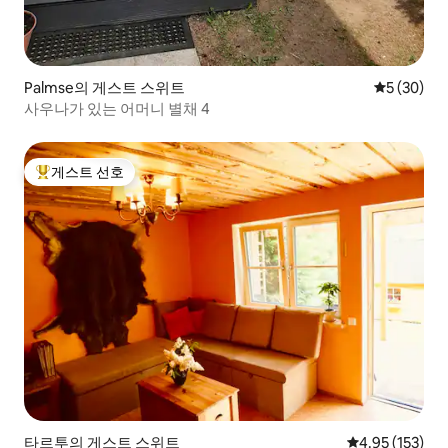
Palmse의 게스트 스위트
평점 5점(5
5 (30)
사우나가 있는 어머니 별채 4
게스트 선호
상위 게스트 선호
타르투의 게스트 스위트
평점 4.95점(5
4.95 (153)