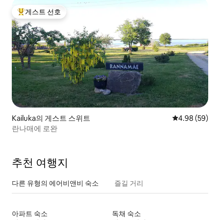
게스트 선호
상위 게스트 선호
Kailuka의 게스트 스위트
평점 4.98점(5
4.98 (59)
란나매에 로완
추천 여행지
다른 유형의 에어비앤비 숙소
즐길 거리
아파트 숙소
독채 숙소