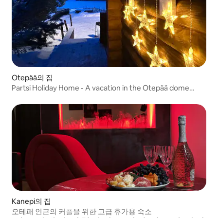
Otepää의 집
Partsi Holiday Home - A vacation in the Otepää dome
scene!
Kanepi의 집
오테패 인근의 커플을 위한 고급 휴가용 숙소