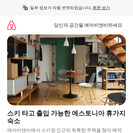
콘
일부 정보가 자동 번역되었습니다. 
원문 보기
텐
츠
로
당신의 공간을 에어비앤비하세요
바
로
가
기
스키 타고 출입 가능한 에스토니아 휴가지
숙소
에어비앤비에서 스키장 인근의 독특한 주택을 찾아 예약