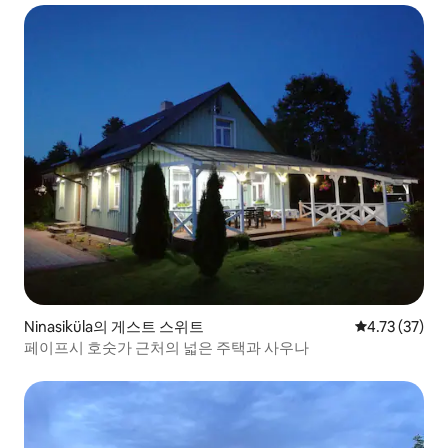
Ninasiküla의 게스트 스위트
평점 4.73점(5
4.73 (37)
페이프시 호숫가 근처의 넓은 주택과 사우나