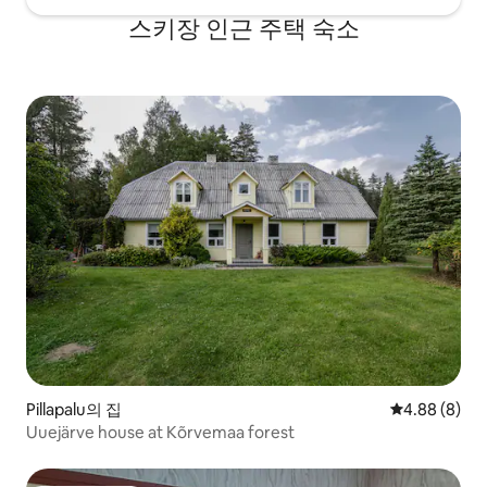
스키장 인근 주택 숙소
Pillapalu의 집
평점 4.88점(
4.88 (8)
Uuejärve house at Kõrvemaa forest