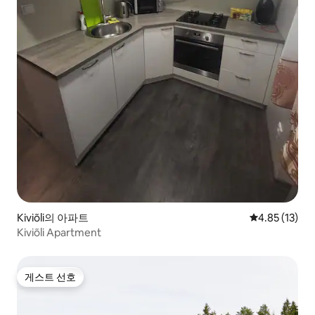
Kiviõli의 아파트
평점 4.85점(5
4.85 (13)
Kiviõli Apartment
게스트 선호
게스트 선호