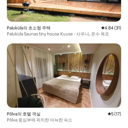
Paluküla의 초소형 주택
평점 4.84점(5
4.84 (31)
Paluküla Saunas tiny house Kuuse - 사우나, 온수 욕조
Põlva의 호텔 객실
평점 5점(5
5 (17)
Põlva 중심부에 위치한 아늑한 숙소