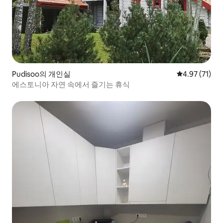
Pudisoo의 개인실
평점 4.97점(5
4.97 (71)
에스토니아 자연 속에서 즐기는 휴식