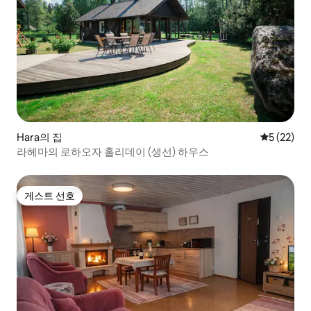
Hara의 집
평점 5점(5
5 (22)
라헤마의 로하오자 홀리데이 (생선) 하우스
게스트 선호
게스트 선호