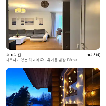
Uulu의 집
평점 4.5점(
4.5 (4)
사우나가 있는 최고의 XXL 휴가용 별장, Pärnu