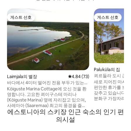
게스트 선호
게스트 선호
게스트 선호
게스트 선호
Paluküla의 집
쾨르들라 도시 근처
Laimjala의 별장
평점 4.84점(5점 만점), 후기 73
4.84 (73)
새로 지어진 마시
바다에서 4미터 떨어진 전용 부두가 있는
편안한 휴가를 보내
전원주택!
Köiguste Marina Cottage에 오신 것을 환
갖추고 있습니다. Paluküla의 Kärdla 운석
영합니다. 고요한 쾨이구스테 마리나
분화구 가장자리에 
(Köiguste Marina) 옆에 자리잡고 있으며,
대가 있는 마시카 빌라
사레마아 (Saaremaa) 최고의 풍경을 즐길
잘 드는 테라스에는
에스토니아의 스키장 인근 숙소의 인기 편
수 있습니다. 이 전원주택은 2018년 5월에
수 욕조가 있어 일
바닥 전체를 새로 단장했습니다. 이 코티지
의시설
인 전망을 즐기실 
는 위층 침실 2개, 거실, 주방/식당, 벽난로,
우나와 주방이 있는
사우나 샤워실/화장실, 테라스 및 전용 제트