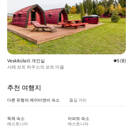
Veskiküla의 개인실
평점 5점(
5 (8)
사레 보트 하우스의 보트 마을
추천 여행지
다른 유형의 에어비앤비 숙소
즐길 거리
독채 숙소
아파트 숙소
에스토니아
에스토니아