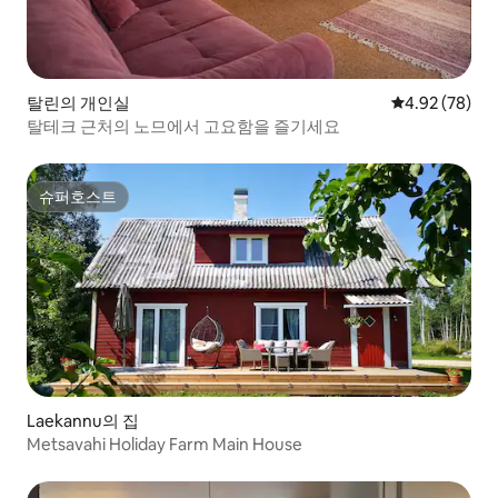
탈린의 개인실
평점 4.92점(5
4.92 (78)
탈테크 근처의 노므에서 고요함을 즐기세요
슈퍼호스트
슈퍼호스트
Laekannu의 집
Metsavahi Holiday Farm Main House