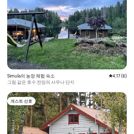
Simula의 농장 체험 숙소
평점 4.17점(
4.17 (6)
그림 같은 호수 전망의 사우나 단지
게스트 선호
게스트 선호