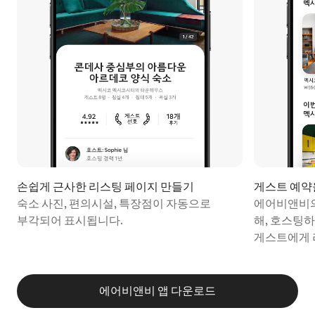
손쉽게 근사한 리⁠스⁠팅 페⁠이⁠지 만⁠들⁠기
게스트 예약을 
숙소 사진, 편의시설, 특장점이 자동으로
에어비앤비의
부각되어 표시됩니다.
해, 호스팅
게스트에게 
에어비앤비 앱 다운로드