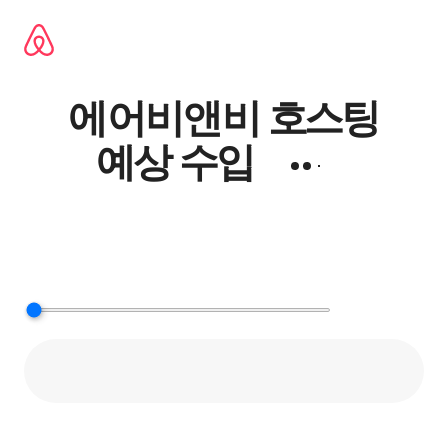
콘텐츠로
바로가기
에어비앤비 호⁠스⁠팅
예⁠상 수⁠입
에어비앤비 숙
1박
,
·
예상 수입을 산정
호스팅 기간은 몇 박인가요? 1박. 1박 호스