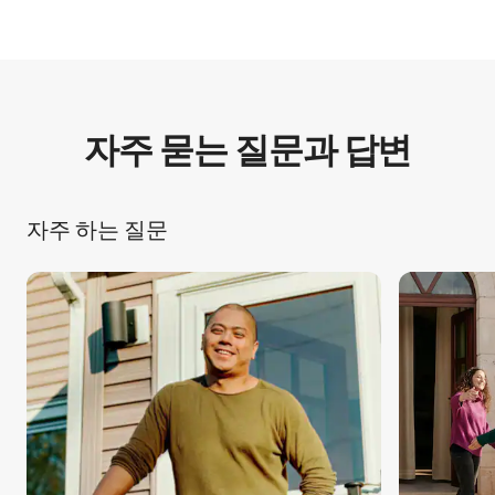
자주 묻는 질문과 답⁠변
자주 하는 질문
전체 1페