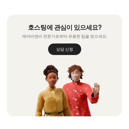
호스팅에 관⁠심⁠이 있⁠으⁠세⁠요⁠?
에어비앤비 전문가로부터 유용한 팁을 얻으세요.
상담 신청