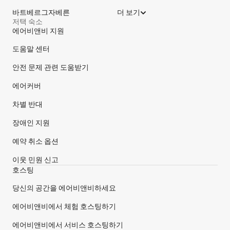
바트베르그자베른
더 보기
저택 숙소
에어비앤비 지원
사이트 바닥글
도움말 센터
안전 문제 관련 도움받기
에어커버
차별 반대
장애인 지원
예약 취소 옵션
이웃 민원 신고
호스팅
당신의 공간을 에어비앤비하세요
에어비앤비에서 체험 호스팅하기
에어비앤비에서 서비스 호스팅하기