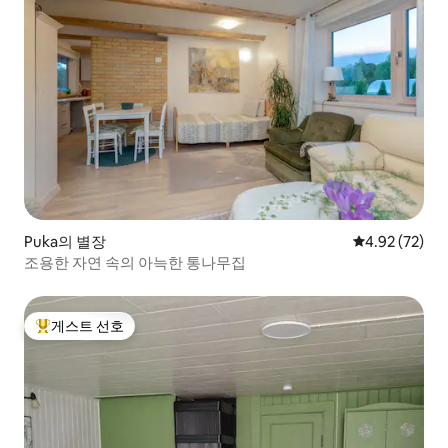
Puka의 별장
평점 4.92점(5
4.92 (72)
조용한 자연 속의 아늑한 통나무집
게스트 선호
상위 게스트 선호