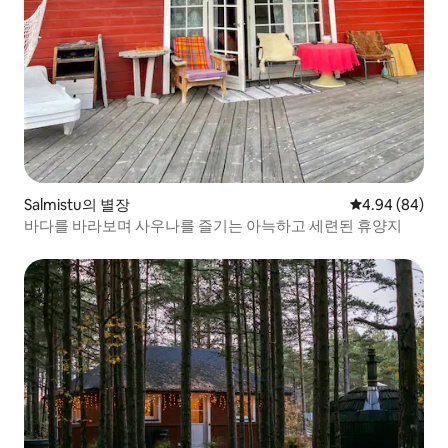
Salmistu의 별장
평점 4.94점(5
4.94 (84)
바다를 바라보며 사우나를 즐기는 아늑하고 세련된 휴양지