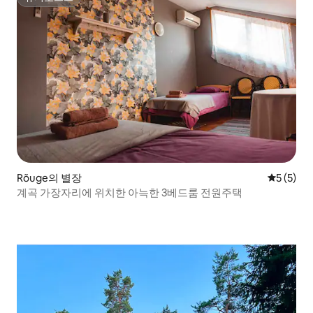
슈퍼호스트
Rõuge의 별장
평점 5점(
5 (5)
계곡 가장자리에 위치한 아늑한 3베드룸 전원주택