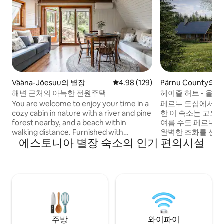
Vääna-Jõesuu의 별장
평점 4.98점(5점 만점), 후기 129
4.98 (129)
Pärnu County의 
해변 근처의 아늑한 전원주택
헤이즐 허트 - 울타
당, 사우나, 침실 2
You are welcome to enjoy your time in a
페르누 도심에서 차로
cozy cabin in nature with a river and pine
한 이 숙소는 고요
forest nearby, and a beach within
여름 수도 페르누가
walking distance. Furnished with
완벽한 조화를 선사합니다. 
에스토니아 별장 숙소의 인기 편의시설
everything to get the best of your
서 휴식을 취하고,
vacation. Guests can use the entire
마시고, 4,000m²
house with sauna, terrace and barbecue
을 즐길 수 있습니다
facilities. Kids can have fun at play area.
는 반려동물과 함께
The price includes 2 hours use of sauna.
즐기기에 완벽한 곳입니다. 발
Possibility to use hot tub if wished. We
자전거 및 산책로, 골
bring firewood and water. The price of a
승마, 스포츠 트레일
hot tub starts at €70 per day.
든 것이 근처에 있
주방
와이파이