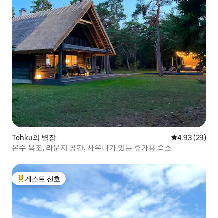
Tohku의 별장
평점 4.93점(5
4.93 (29)
온수 욕조, 라운지 공간, 사우나가 있는 휴가용 숙소
게스트 선호
상위 게스트 선호