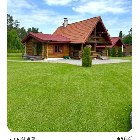
Langa의 별장
평점 5점(5
5 (44)