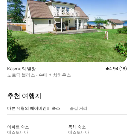
Käsmu의 별장
평점 4.94점(5
4.94 (18)
노르딕 블리스 - 수메 비치하우스
추천 여행지
다른 유형의 에어비앤비 숙소
즐길 거리
아파트 숙소
독채 숙소
에스토니아
에스토니아