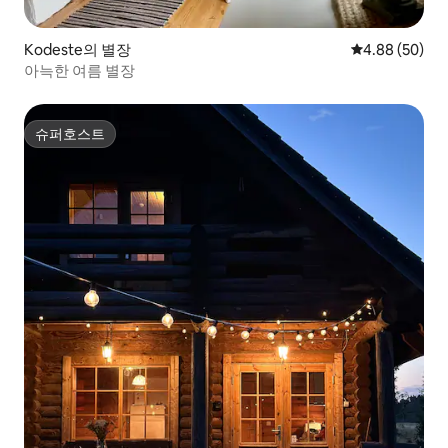
Kodeste의 별장
평점 4.88점(5
4.88 (50)
아늑한 여름 별장
슈퍼호스트
슈퍼호스트