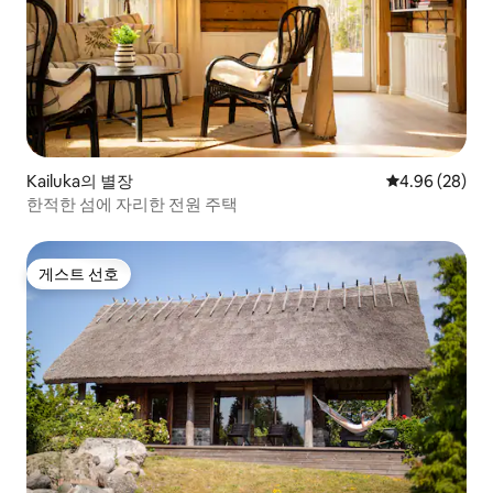
Kailuka의 별장
평점 4.96점(5
4.96 (28)
한적한 섬에 자리한 전원 주택
게스트 선호
게스트 선호