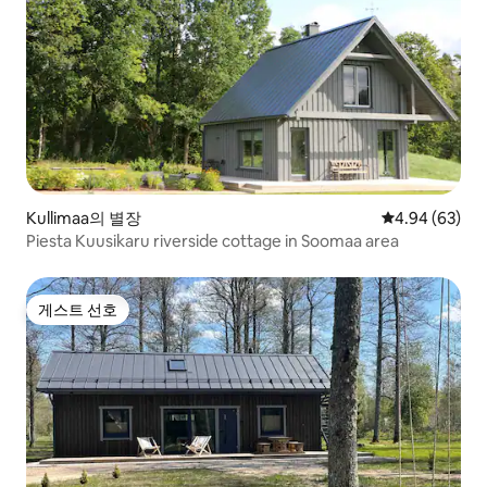
Kullimaa의 별장
평점 4.94점(5
4.94 (63)
Piesta Kuusikaru riverside cottage in Soomaa area
게스트 선호
게스트 선호