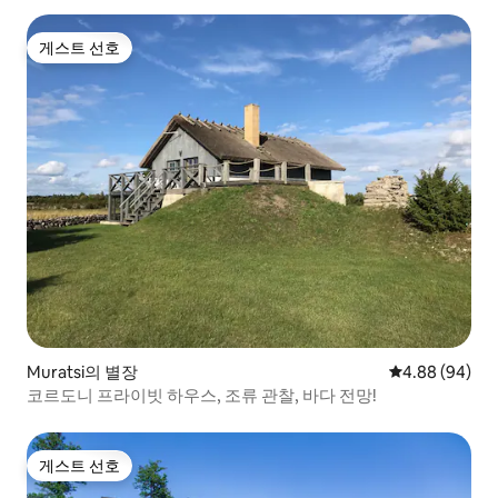
게스트 선호
게스트 선호
Muratsi의 별장
평점 4.88점(5
4.88 (94)
코르도니 프라이빗 하우스, 조류 관찰, 바다 전망!
게스트 선호
게스트 선호