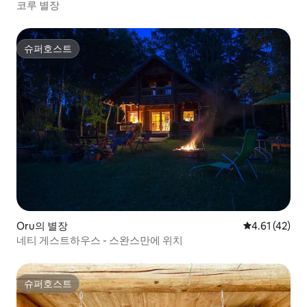
코루 별장
슈퍼호스트
슈퍼호스트
Oru의 별장
평점 4.61점(
4.61 (42)
네티 게스트하우스 - 스완스만에 위치
슈퍼호스트
슈퍼호스트