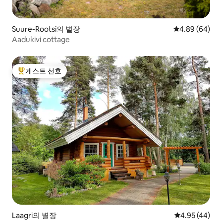
Suure-Rootsi의 별장
평점 4.89점(5
4.89 (64)
Aadukivi cottage
게스트 선호
상위 게스트 선호
Laagri의 별장
평점 4.95점(5
4.95 (44)