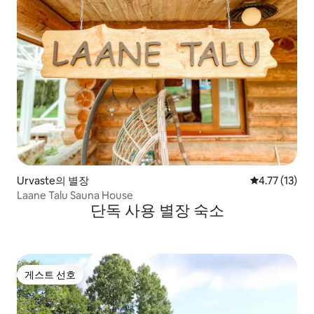
Urvaste의 별장
평점 4.77점(
4.77 (13)
Laane Talu Sauna House
단독 사용 별장 숙소
게스트 선호
게스트 선호