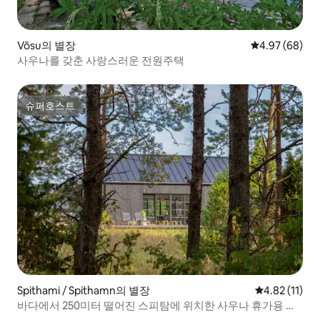
Võsu의 별장
평점 4.97점(5
4.97 (68)
사우나를 갖춘 사랑스러운 전원주택
슈퍼호스트
슈퍼호스트
Spithami / Spithamn의 별장
평점 4.82점(
4.82 (11)
바다에서 250미터 떨어진 스피탐에 위치한 사우나 휴가용 숙
소!