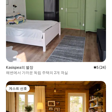
Kasispea의 별장
평점 5점(5
5 (24)
해변에서 가까운 독립 주택의 2개 객실
게스트 선호
게스트 선호