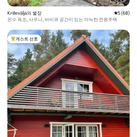
Kriilevälja의 별장
평점 5점(5
5 (68)
온수 욕조, 사우나, 바비큐 공간이 있는 아늑한 전원주택
게스트 선호
상위 게스트 선호