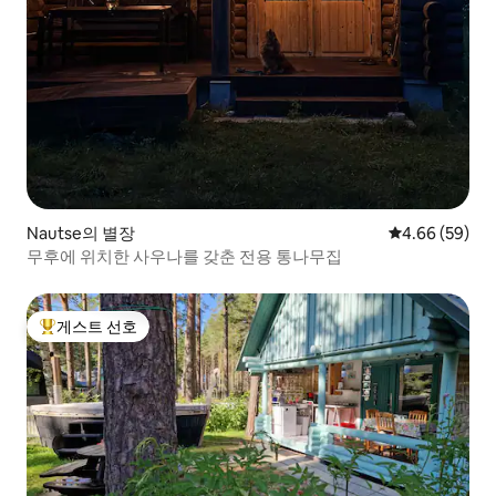
Nautse의 별장
평점 4.66점(5
4.66 (59)
무후에 위치한 사우나를 갖춘 전용 통나무집
게스트 선호
상위 게스트 선호