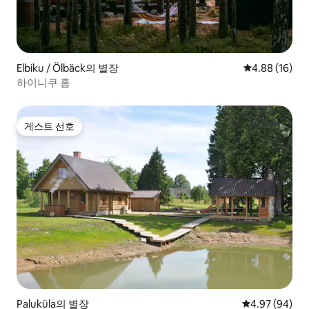
Elbiku / Ölbäck의 별장
평점 4.88점(5
4.88 (16)
하이니쿠 홈
게스트 선호
게스트 선호
Paluküla의 별장
평점 4.97점(5
4.97 (94)