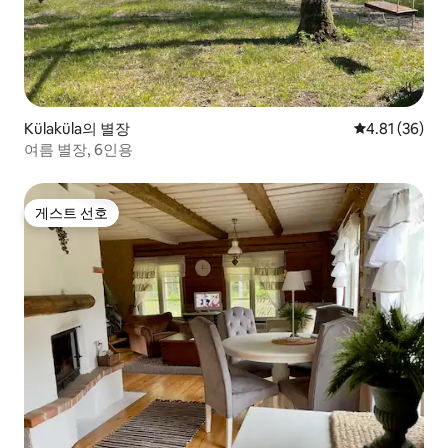
Külaküla의 별장
평점 4.81점(5
4.81 (36)
여름 별장, 6인용
게스트 선호
게스트 선호