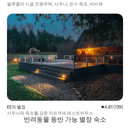
팔루쿨라 시골 전원주택, 사우나, 온수 욕조, 바비큐
EE의 별장
평점 4.81점(5
4.81 (139)
사우나와 욕조를 갖춘 마르쿠세 레스트하우스
반려동물 동반 가능 별장 숙소