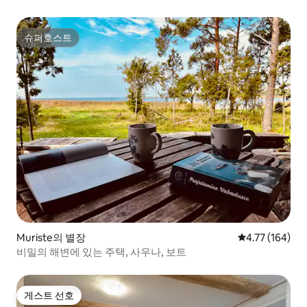
슈퍼호스트
슈퍼호스트
Muriste의 별장
평점 4.77점(5
4.77 (164)
비밀의 해변에 있는 주택, 사우나, 보트
게스트 선호
게스트 선호