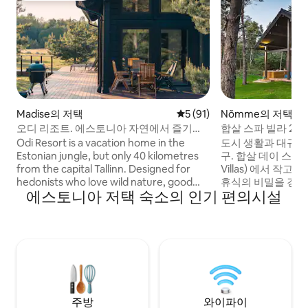
Madise의 저택
평점 5점(5점 만점), 후기 91
5 (91)
Nõmme의 저택
오디 리조트. 에스토니아 자연에서 즐기는
합살 스파 빌라 2
프라이빗 미니 스파
Odi Resort is a vacation home in the
도시 생활과 대규모
Estonian jungle, but only 40 kilometres
구. 합살 데이 스파 빌라
from the capital Tallinn. Designed for
Villas) 에서 작
hedonists who love wild nature, good
휴식의 비밀을 경험
에스토니아 저택 숙소의 인기 편의시설
sauna, sunsets on the terrace and
개의 유닛으로 구성
comfortable luxury. A bottle of cold
나로 항상 친밀함
white wine is waiting for you in the fridge
니다. 합살 데이 스파
along with carefully chosen details for a
역에 위치하고 있으
unique and joyful vacation during both
드식 사우나, 스팀
summer and winter.
있는 전용 스파를 
한 휴가, 개인 가족
이상적입니다.
주방
와이파이