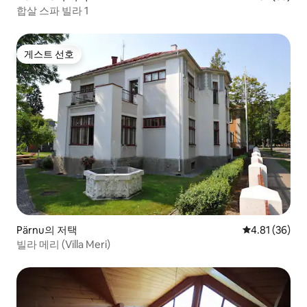
합살 스파 빌라 1
게스트 선호
게스트 선호
Pärnu의 저택
평점 4.81점(5
4.81 (36)
빌라 메리 (Villa Meri)