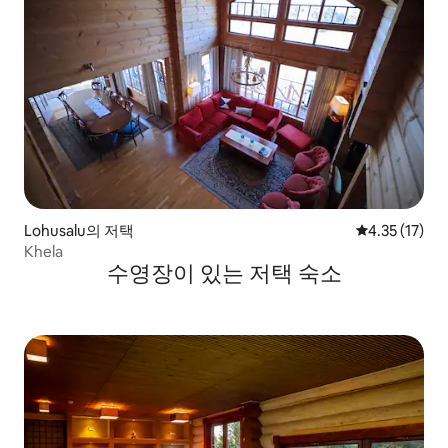
Lohusalu의 저택
평점 4.35점(
4.35 (17)
Khela
수영장이 있는 저택 숙소