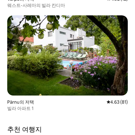
웨스트-사레마의 빌라 칸디마
Pärnu의 저택
평점 4.63점(5
4.63 (81)
빌라 아파트 1
추천 여행지