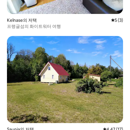
Kelnase의 저택
평점 5점(
5 (3)
프랭글섬의 화이트워터 여행
Saunja의 저택
평점 4.47점(5
4.47 (17)