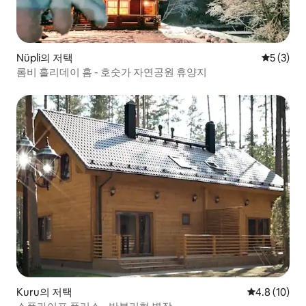
Nüpli의 저택
평점 5점(
5 (3)
롬비 홀리데이 홈 - 호숫가 자연공원 휴양지
Kuru의 저택
평점 4.8점(5
4.8 (10)