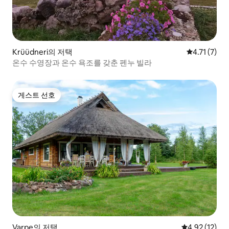
Krüüdneri의 저택
평점 4.71점
4.71 (7)
온수 수영장과 온수 욕조를 갖춘 펜누 빌라
게스트 선호
게스트 선호
Varpe의 저택
평점 4.92점(5
4.92 (12)