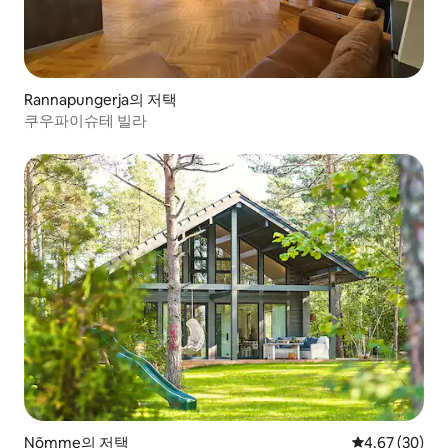
Rannapungerja의 저택
쿠우파이슈테 빌라
Nõmme의 저택
평점 4.67점(5
4.67 (30)