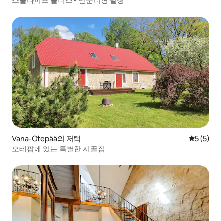
스플라이프 플러스 - 반분리형 별장
Vana-Otepää의 저택
평점 5점(
5 (5)
오테팜에 있는 특별한 시골집