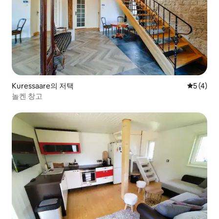
Kuressaare의 저택
평점 5점(
5 (4)
놀켄 창고