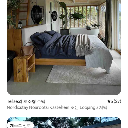
Telise의 초소형 주택
평점 5점(5
5 (27)
Nordicstay Noarootsi Kastehein 또는 Loojangu 저택
게스트 선호
게스트 선호