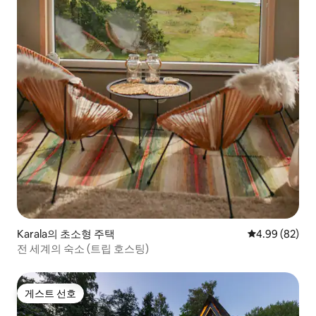
Karala의 초소형 주택
평점 4.99점(5
4.99 (82)
전 세계의 숙소 (트립 호스팅)
게스트 선호
게스트 선호