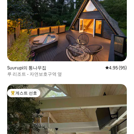
Suurupi의 통나무집
평점 4.95점(5
4.95 (95)
루 리조트 - 자연보호구역 옆
게스트 선호
상위 게스트 선호