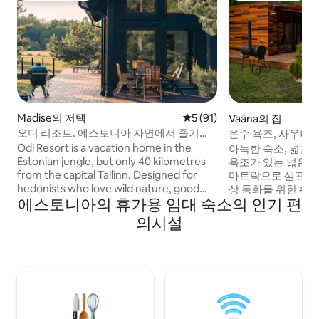
Madise의 저택
평점 5점(5점 만점), 후기 91
5 (91)
Vääna의 집
오디 리조트. 에스토니아 자연에서 즐기는
온수 욕조, 사우나,
프라이빗 미니 스파
아늑한 숙소
Odi Resort is a vacation home in the
아늑한 숙소, 넓은 
Estonian jungle, but only 40 kilometres
욕조가 있는 넓은 테라
from the capital Tallinn. Designed for
마트락으로 셀프 체
hedonists who love wild nature, good
상 통화를 위한 40Mb
에스토니아의 휴가용 임대 숙소의 인기 편
sauna, sunsets on the terrace and
사우나 및 벽난로. 
comfortable luxury. A bottle of cold
무료 주차. 뒷마당
의시설
white wine is waiting for you in the fridge
닥불 장소. 숙소 뒤
along with carefully chosen details for a
자연을 사랑하는 사
unique and joyful vacation during both
골(파티하우스가 아
summer and winter.
로 20분 거리에 있
숲길이 있습니다. 
거리에 있는 대형 
베아나 저택.