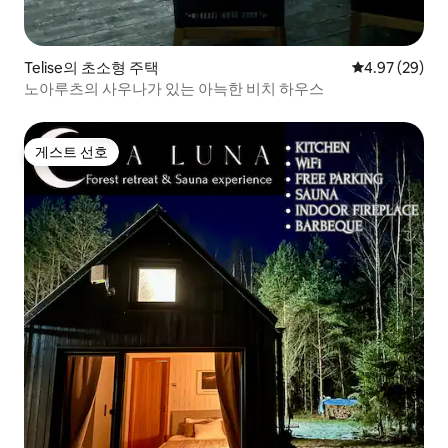
Telise의 초소형 주택
평점 4.97점(5
4.97 (29)
노아루츠의 사우나가 있는 아늑한 비치 하우스
게스트 선호
게스트 선호