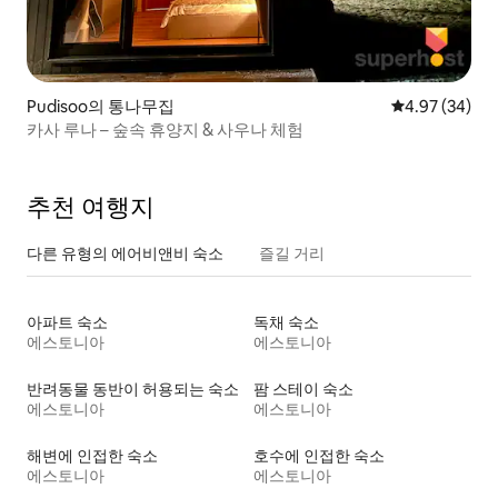
Pudisoo의 통나무집
평점 4.97점(5
4.97 (34)
카사 루나 – 숲속 휴양지 & 사우나 체험
추천 여행지
다른 유형의 에어비앤비 숙소
즐길 거리
아파트 숙소
독채 숙소
에스토니아
에스토니아
반려동물 동반이 허용되는 숙소
팜 스테이 숙소
에스토니아
에스토니아
해변에 인접한 숙소
호수에 인접한 숙소
에스토니아
에스토니아