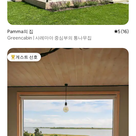
Pamma의 집
평점 5점(5
5 (16)
Greencabin | 사레마아 중심부의 통나무집
게스트 선호
상위 게스트 선호