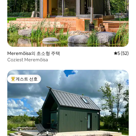
Meremõisa의 초소형 주택
평점 5점(5
5 (52)
Coziest Meremõisa
게스트 선호
상위 게스트 선호