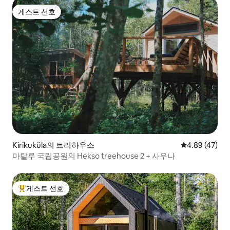
게스트 선호
게스트 선호
Kirikuküla의 트리하우스
평점 4.89점(5
4.89 (47)
마탈루 국립공원의 Hekso treehouse 2 + 사우나
게스트 선호
상위 게스트 선호