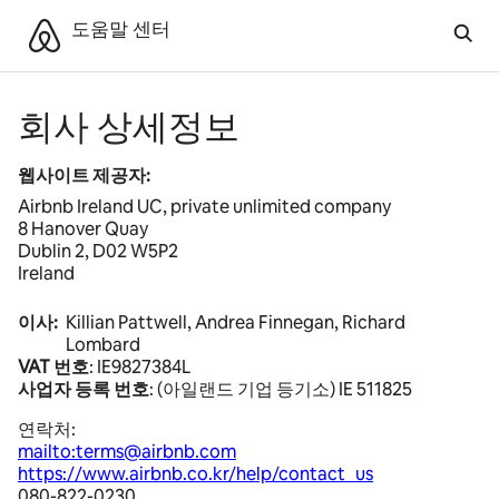
콘텐츠로
도움말 센터
–
홈페이지
바로가기
회사 상세정보
웹사이트 제공자:
Airbnb Ireland UC, private unlimited company
8 Hanover Quay
Dublin 2, D02 W5P2
Ireland
이사:
Killian Pattwell, Andrea Finnegan, Richard
Lombard
VAT 번호
: IE9827384L
사업자 등록 번호
: (아일랜드 기업 등기소) IE 511825
연락처:
mailto:terms@airbnb.com
https://www.airbnb.co.kr/help/contact_us
080-822-0230