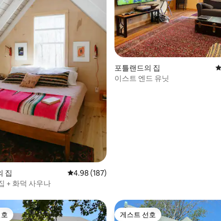
포틀랜드의 집
평
이스트 엔드 유닛
후기 105개
의 집
평점 4.98점(5점 만점), 후기 187개
4.98 (187)
집 + 화덕 사우나
선호
게스트 선호
선호
게스트 선호