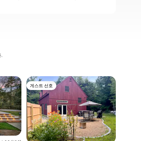
.
새코(Sac
게스트 선호
게스트
게스트 선호
상위 게
멋진 전망
바위 위의
니다. 바
니다! 이 아름다운 1350평방피트 숙소는 바
다 바로 옆
전망과 바
한 경험을 잊
의 숨은 
활기찬 해