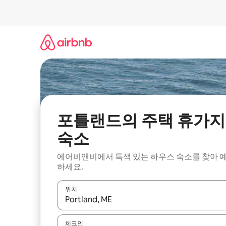
콘
텐
츠
로
바
로
가
기
포틀랜드의 주택 휴가지
숙소
에어비앤비에서 특색 있는 하우스 숙소를 찾아 
하세요.
위치
결과가 나오면 위·아래 화살표 키를 사용하거나 터치
체크인