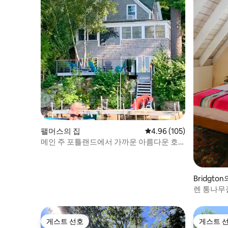
팰머스의 집
평점 4.96점(5점 만점), 
4.96 (105)
메인 주 포틀랜드에서 가까운 아름다운 호
숫가 숙소
Bridgton
렌 통나무
게스트 선호
게스트 
게스트 선호
게스트 