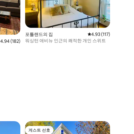
포틀랜드의 집
평점 4.93점(5점 만점),
4.93 (117)
워싱턴 애비뉴 인근의 쾌적한 개인 스위트
점 4.94점(5점 만점), 후기 182개
4.94 (182)
게스트 선호
게스트 선호