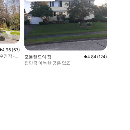
평점 4.96점(5점 만점), 후기 67개
4.96 (67)
수영장 •
포틀랜드의 집
평점 4.84점(5점 만점), 
4.84 (124)
집만큼 아늑한 곳은 없죠