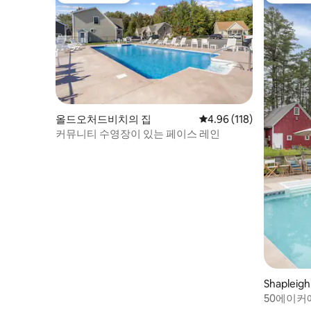
층에 전용 출입구, 전용 주방, 욕실이 있습니
다. 침실 1개 또는 2개 임대 옵션을 선택하면
다른 사람과 공용 공간이 없습니다. 전용 출
입구. 주방, 욕실, 거실 및 기타 편의시설이
완비된 넓은 1베드룸 또는 2베드룸 아파트.
질문이나 우려 사항이 있으면 언제든지 연
락해 주세요. 하지만 원칙적으로 게스트의
사생활을 존중합니다. 이 숙소는 노티드 에
이프런, 우드포드 바 앤 그릴, 버드 앤 코를
올드오처드비치의 집
평점 4.96점(5점 만점), 
4.96 (118)
포함한 포틀랜드의 인기 맛집에서 몇 걸음
커뮤니티 수영장이 있는 페이스 레인
거리에 있습니다.더 트리하우스, 엘스미어
바비큐 등이 있습니다. 해산물 시장과 상점
을 둘러볼 수 있는 올드 포트 지역에서 멀지
않습니다. 포틀랜드 전망대를 방문하여 유
서 깊은 등대를 둘러보세요. 모든 대중교통
및 포틀랜드 국제공항에서 가깝습니다. 진
입로에 주차할 수 있으니 관심이 있으시면
문의해 주세요. 거리 주차가 가능하며, 거리
주소의 홀수/짝수 시스템을 기반으로 합니
다. 매일 오전 12시 1분에 같은 날짜에 같은
쪽에 주차하고 싶을 것입니다. 32 Lawn Ave
Shapleig
에 머무르고 있습니다.
50에이커에