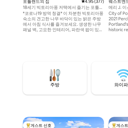
포틀랜드의 집
평점 4.95점(5점 만점), 
4.95 (377)
웨스트엔드
18세기 빅토리아풍 저택에서 즐기는 포틀랜
메리 J.
드 투어
*코로나19 방역 청결* 이 차분한 빅토리아풍
City of Portlan
숙소의 견고한 나무 바닥이 있는 밝은 주방
2021 Perched on a quiet street corner on
에서 아침 식사를 즐겨보세요. 생생한 나무
Portland'
패널 벽, 고요한 인테리어, 파란색 팝이 있는
historic 
기하학적 러그가 있는 개방형 객실의 전통
Longfellow
적인 식탁에 앉아 보세요. 밝고 넓으며 최상
little tow
층 전체를 사생활이 보장됩니다. ** 공용 공
sunsets, 
간 없음 ** 공용 공간이 전혀 없는 전용 에어
White Mountains. Buil
비앤비 아파트입니다. 최고의 프라이버시.
J. Eastbu
이 아파트는 최대 2명의 게스트를 위한 침실
and exclu
1개 또는 최대 4명의 게스트를 위한 침실 2개
enjoy the
로 임대할 수 있습니다. (2) 침실의 경우 1박
with the 
당 50달러의 추가 비용이 발생합니다. 관심
present.
이 있으시면 두 번째 침실을 이용할 수 있는
주방
와이파
지 확인해 주세요. 두 옵션 모두 욕조와 샤워
기를 갖춘 욕실이 있습니다. 가스레인지, 냉
장고, 전자레인지가 갖춰진 풀 서비스 주방
을 단독으로 이용하실 수 있습니다. 소파 2
개와 평면 스크린이 있는 대형 거실. 매우 편
안한 킹사이즈 매트리스를 갖춘 매우 큰 마
스터 침실에는 케이블 TV도 마련되어 있습
게스트 선호
게스트
니다. . 침실 1개 및 침실 2개 옵션에는 모두 3
상위 게스트 선호
상위 게