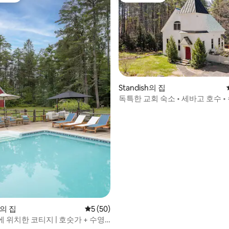
후기 118개
Standish의 집
독특한 교회 숙소 • 세바고 호수 • 
화덕
h의 집
평점 5점(5점 만점), 후기 50개
5 (50)
 위치한 코티지 | 호숫가 + 수영