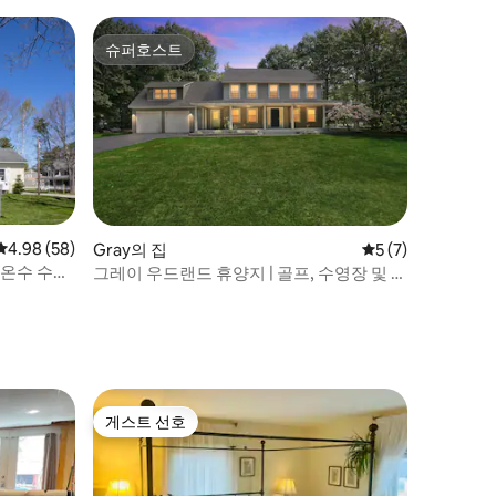
슈퍼호스트
슈퍼호스트
평점 4.98점(5점 만점), 후기 58개
4.98 (58)
Gray의 집
평점 5점(5점 만점)
5 (7)
 온수 수영
그레이 우드랜드 휴양지 | 골프, 수영장 및 영
화관
게스트 선호
게스트 선호