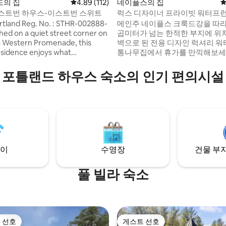
후기 377개
의 집
평점 4.89점(5점 만점), 후기 112개
4.89 (112)
네이플스의 집
평
 이스트번 하우스-이스트번 스위트
럭스 디자이너 프라이빗 워터프
욕조 - 한적함
d Reg. No. : STHR-002888-
메인주 네이플스 크룩드강을 따라 1
곱미터가 넘는 한적한 부지에 위치
s Western Promenade, this
벽으로 된 전용 디자인 럭셔리 
residence enjoys what
통나무집에서 휴가를 만끽해보세
 called the "rarefied air of this
둘러싸고 있어 프라이버시가 완
n by the sea," spectacular
며, 전용 모래사장, 세바고 호수로
포틀랜드 하우스 숙소의 인기 편의시설
and commanding views of the
되는 부두, 주립공원이 몇 분 거
t in 1891, the Mary
다. 연중 내내 이용할 수 있는 온수
rn House now offers 3 private
외 샤워 시설, 해먹, 또는 투시형
sive guest suites for those who
서 휴식을 취하세요. 난방 바닥, 
 grandeur of the past, updated
문이 있는 대형 워크인 샤워 시설
luxuries and technology of the
럭스 욕실. 에어컨, 반려동물 동반 
벽하고 평화로운 휴양지입니다. 
전하세요!
이
수영장
건물 부지
풀 빌라 숙소
 선호
게스트 선호
스트 선호
게스트 선호