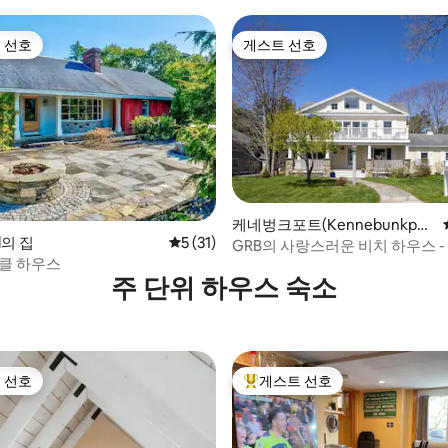
 욕조
 선호
게스트 선호
스트 선호
게스트 선호
케네벙크포트(Kennebunkpor
, 후기 6개
d의 집
평점 5점(5점 만점), 후기 31개
5 (31)
t)의 집
GRB의 사랑스러운 비치 하우스 -
더클 하우스
장!
주 단위 하우스 숙소
 선호
게스트 선호
스트 선호
상위 게스트 선호