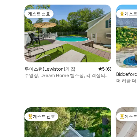
장 + 온수
게스트 선호
게스트
게스트 선호
상위 게
루이스턴(Lewiston)의 집
평점 5점(5점 만점)
5 (6)
Biddefor
수영장, Dream Home 헬스장, 각 객실의
더 허클 
TV+책상, 게임
게스트 선호
게스트
상위 게스트 선호
상위 게