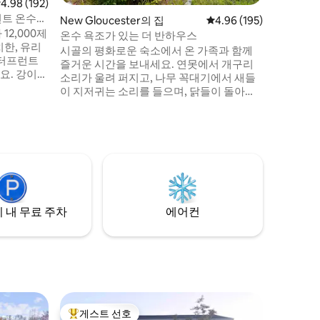
점 4.98점(5점 만점), 후기 192개
4.98 (192)
온한 휴식을 
런트 온수
New Gloucester의 집
평점 4.96점(5점 만점), 
4.96 (195)
비치까지 
2,000제
분 거리에
온수 욕조가 있는 더 반하우스
한, 유리
하지 않을
시골의 평화로운 숙소에서 온 가족과 함께
워터프런트
즐거운 시간을 보내세요. 연못에서 개구리
요. 강이
소리가 울려 퍼지고, 나무 꼭대기에서 새들
전히 보장되
이 지저귀는 소리를 들으며, 닭들이 돌아다
 바로 연결
니는 모습을 지켜보세요. 온수 욕조에서 휴
리에 있습니
식을 취하거나 불 옆에서 아늑한 시간을 보
 욕조, 야
내며 맑고 별이 빛나는 밤을 즐겨보세요. 해
 벽난로 옆에
안과 산 사이에 위치하고 있습니다. 북쪽으
전망 좋은 창
로 한 시간 정도 가면 가족과 함께 하이킹을
이 갖춰진
즐기거나 산을 즐기기 위해 산을 즐길 수 있
가능. 완
습니다. 남쪽으로 40분 거리에 있는 해안을
와서 재충
감상하고 상징적인 메인 등대를 둘러보세
 내 무료 주차
에어컨
요.
게스트 선호
상위 게스트 선호