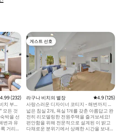
게스트 선호
게스트
게스트 선호
상위 게
점 4.99점(5점 만점), 후기 232개
4.99 (232)
라구나 비치의 별장
평점 4.9점(5점 만점), 
4.9 (125)
헌팅턴 비치(
ch)의 별
 비치 부두
사랑스러운 디자이너 코티지 - 해변까지 도
클래식한 
보 3분!
트까지 도
e" 모든 것
넓은 침실 2개, 욕실 1개를 갖춘 아름답고 완
이곳은 궁
 숙박을 선
전히 리모델링한 전원주택을 즐겨보세요!
으로 유명
해변과 유
편안함을 위해 전문적으로 설계된 이 밝고
어, 그리
블록 거리에
다채로운 분위기에서 상쾌한 시간을 보내세
니아 최고
요. 숙소 전체에 새로운 에어컨, 커뮤니티 바
니다. 이곳은 오래된 패션 해변 방갈로의 매