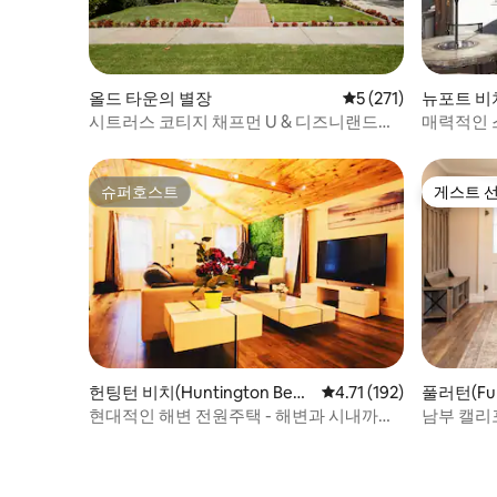
올드 타운의 별장
평점 5점(5점 만점), 
5 (271)
뉴포트 비
시트러스 코티지 채프먼 U & 디즈니랜드에
매력적인 
서 가까움
이어집니
슈퍼호스트
게스트 
슈퍼호스트
게스트 
헌팅턴 비치(Huntington Beac
평점 4.71점(5점 만점), 
4.71 (192)
풀러턴(Ful
h)의 별장
현대적인 해변 전원주택 - 해변과 시내까지
남부 캘리
도보 거리
지