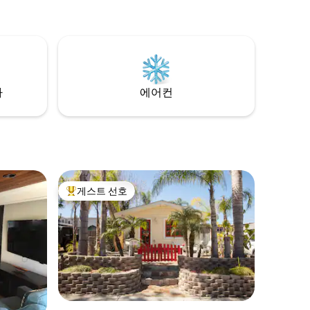
를 즐길 수
비큐 공간, 비치 의자, 비치 타월, 파라솔, 지
력을 모두
는 아름다운
정 주차 공간이 포함되어 있습니다. 완벽한
공합니다. 뒷마당에는 대나무 바와 맞춤
세요. 이
위치! 라구나의 세계적으로 유명한 해변과
자쿠지 온
며 4명이
라구나 비치 중심지까지 도보로 단 2분 거리
사우나도 
과 서핑을
입니다. 이 환상적인 위치에서 라구나가 제
랑을 방문
솔을 제공합
공하는 모든 것을 쉽게 즐길 수 있습니다. 행
다. 휴식을 취하고 휴가를 즐길 수 있는 좋은
복이 여러분을 기다리고 있습니다.
차
에어컨
게스트 선호
상위 게스트 선호