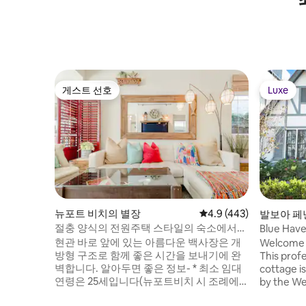
게스트 선호
Luxe
게스트 선호
Luxe
뉴포트 비치의 별장
평점 4.9점(5점 만점), 
4.9 (443)
발보아 페
장
절충 양식의 전원주택 스타일의 숙소에서
Blue Have
해변으로 산책을 떠나보세요
Point
현관 바로 앞에 있는 아름다운 백사장은 개
Welcome 
방형 구조로 함께 좋은 시간을 보내기에 완
This prof
벽합니다. 알아두면 좋은 정보- * 최소 임대
cottage i
연령은 25세입니다(뉴포트비치 시 조례에
by the We
따름). * 차고 공간이 매우 좁으므로 소형차
location. 