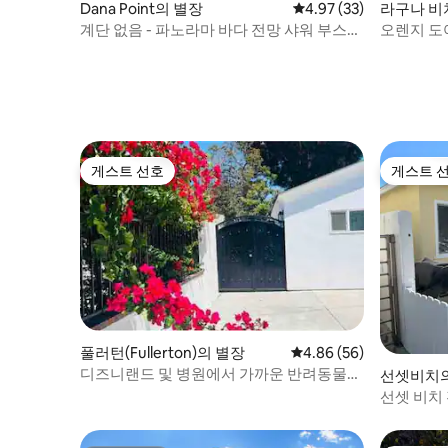
Dana Point의 별장
평점 4.97점(5점 만점),
4.97 (33)
라구나 비
든 연락 가능합니다. 저희 이웃은 관리인으
로 매주 식물에 물을 주고 쓰레기를 버리기
계단 없음 - 파노라마 바다 전망 샤워 부스가
오렌지 도
위해 숙소에 있을 것입니다. 해변은 몇 걸음
있는 킹베드
택에 있는
거리에 있으며, 넓은 백사장, 훌륭한 서핑(롱
또는 쇼트 보드), 도보 또는 자전거를 즐길
수 있는 2.5마일 보드워크를 제공합니다. 멋
진 이웃이 있고 우리 옆에 '파티 하우스'는 없
습니다. 29번가는 양쪽에 주차장이 있는 몇
안 되는 더블 와이드 거리 중 하나입니다. 모
게스트 선호
게스트 
게스트 선호
게스트 
든 것이 도보 또는 자전거 거리 내에 있습니
다. 버스(블록 끝에 버스 정류장)와 택시도
있습니다. 부두에서 추가 자전거 대여를 이
용할 수 있습니다. 공용 2대 차고에 소형차 1
대(풀사이즈 SUV 불가)를 주차할 수 있는 주
차장이 마련되어 있습니다. 최대 길이 180'
높이 78' 너비 70'. 노상 주차는 무료입니다.
집 전체 Entire house 바비큐 시설이 있는
뒤쪽 파티오 부착 야외 온수 샤워 차고 주차
장 1대(소형차만 해당) 세탁기/건조기 비치
풀러턴(Fullerton)의 별장
평점 4.86점(5점 만점),
4.86 (56)
타월 비치 체어 모래 장난감 때로는 직접 만
디즈니랜드 및 병원에서 가까운 반려동물
선셋비치의
나기도 합니다. 언제든 전화나 문자로 연락
친화적인 전원주택
선셋 비치
가능합니다. 제가 여행 중일 때 제 이웃 관리
인이 바로 옆에 있습니다. 공용 차고 2대 주
차 공간 중 한 곳은 소형차에만 이용 가능합