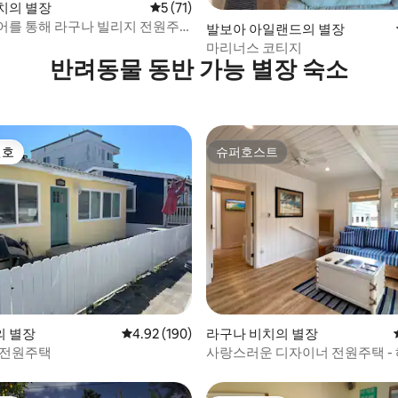
 후기 33개
치의 별장
평점 5점(5점 만점), 후기 71개
5 (71)
어를 통해 라구나 빌리지 전원주
발보아 아일랜드의 별장
 여관
마리너스 코티지
반려동물 동반 가능 별장 숙소
선호
슈퍼호스트
선호
슈퍼호스트
 후기 56개
 별장
평점 4.92점(5점 만점), 후기 190개
4.92 (190)
라구나 비치의 별장
 전원주택
사랑스러운 디자이너 전원주택 -
도보 3분!