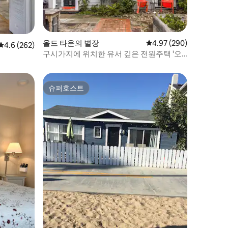
올드 타운의 별장
평점 4.97점(5점 만점), 
4.97 (290)
평점 4.6점(5점 만점), 후기 262개
4.6 (262)
구시가지에 위치한 유서 깊은 전원주택 '오
렌지 필'
슈퍼호스트
슈퍼호스트