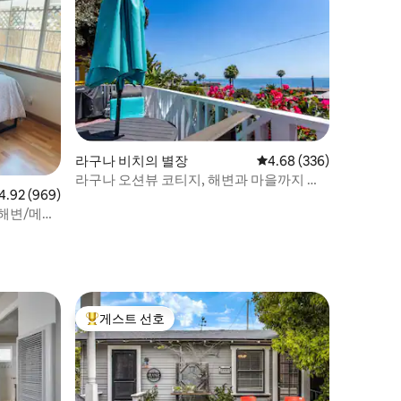
라구나 비치의 별장
평점 4.68점(5점 만점), 
4.68 (336)
라구나 오션뷰 코티지, 해변과 마을까지 도
점 4.92점(5점 만점), 후기 969개
4.92 (969)
보 거리
 해변/메인
게스트 선호
상위 게스트 선호