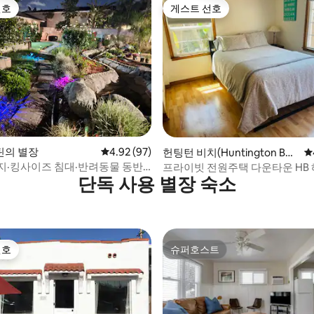
선호
게스트 선호
선호
게스트 선호
 후기 31개
틴의 별장
평점 4.92점(5점 만점), 후기 97개
4.92 (97)
헌팅턴 비치(Huntington Bea
평
ch)의 별장
지·킹사이즈 침대·반려동물 동반
프라이빗 전원주택 다운타운 HB
단독 사용 별장 숙소
니 근처
스트리트까지 도보
선호
슈퍼호스트
선호
슈퍼호스트