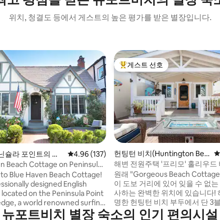
위치, 청결도 등에서 게스트의 높은 평가를 받은 별장입니다.
게스트 선호
상위 게스트 선호
후기 443개
헌팅턴 비치(Huntington Bea
평
닌슐라 포인트의 별
평점 4.96점(5점 만점), 후기 137개
4.96 (137)
ch)의 별장
해변 전원주택 '프리모' 홀리우드
n Beach Cottage on Peninsula
까지 3블록!
원래 "Gorgeous Beach Cottag
to Blue Haven Beach Cottage!
이 도보 거리에 있어 잊을 수 없는
essionally designed English
사하는 완벽한 위치에 있습니다! 
s located on the Peninsula Point
명한 헌팅턴 비치 부두에서 단 3
dge, a world renowned surfing
뉴포트비치 별장 숙소의 인기 편의시설
있습니다. 메인 스트리트까지 1블록 걸어서
Our cottage offers all the