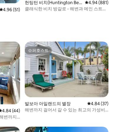
헌팅턴 비치(Huntington Bea
평점 4.94점(5점 만점), 
4.94 (881)
ch)의 별장
클래식한 비치 방갈로 - 해변과 메인 스트리
평점 4.96점(5점 만점), 후기 51개
4.96 (51)
트까지 도보 거리
슈퍼호스트
슈퍼호스트
발보아 아일랜드의 별장
평점 4.84점(5점 만점),
4.84 (37)
해변까지 걸어서 갈 수 있는 최고의 가성비
평점 4.84점(5점 만점), 후기 44개
4.84 (44)
를 자랑하는 귀여운 전원주택
 해변까지