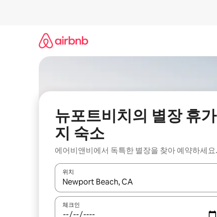
콘
텐
츠
로
바
로
가
기
뉴포트비치의 별장 휴가
지 숙소
에어비앤비에서 독특한 별장을 찾아 예약하세요
위치
결과가 나오면 위·아래 화살표 키를 사용하거나 터치
체크인