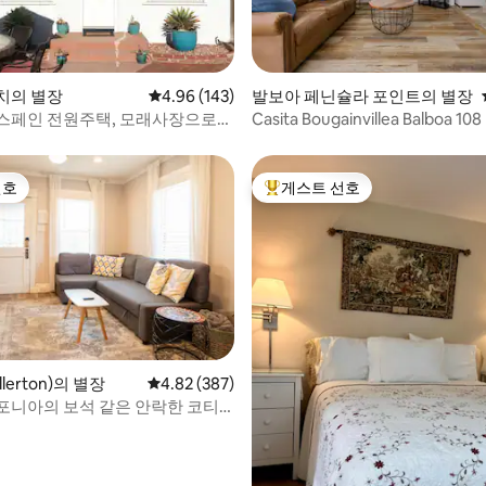
후기 271개
치의 별장
평점 4.96점(5점 만점), 후기 143개
4.96 (143)
발보아 페닌슐라 포인트의 별장
스페인 전원주택, 모래사장으로
Casita Bougainvillea Balboa 108
다
선호
게스트 선호
선호
상위 게스트 선호
후기 192개
lerton)의 별장
평점 4.82점(5점 만점), 후기 387개
4.82 (387)
포니아의 보석 같은 안락한 코티