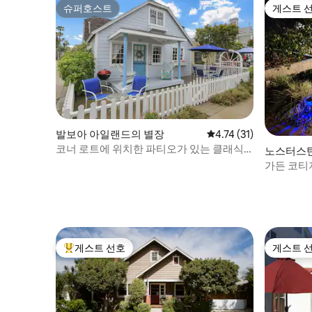
슈퍼호스트
게스트 
니다. 최대: (길이) 190인치 (높이) 78인치,
슈퍼호스트
게스트 
(너비) 73인치 29번가의 거리 주차는 미터기
가 없지만 경쟁이 심할 수 있으므로 차고 옵
션을 추천합니다. 발보아 반도는 도보로 이
동이 가능하며 당일 여행을 계획하지 않는
한 숙소까지 합승을 이용하는 것이 인기 있
는 대안입니다. 도보 거리 내에 식료품점, 모
든 종류의 레스토랑과 바, 자전거와 스포츠
용품 대여소, 보트 대여소가 있습니다. 도보
로 이동할 수 있는 위치. 많은 게스트가 차를
발보아 아일랜드의 별장
평점 4.74점(5점 만점),
4.74 (31)
가져오지 않습니다. 블록 끝에 버스 정류장
코너 로트에 위치한 파티오가 있는 클래식
노스터스
이 있으며 리프트와 우버를 이용하기 매우
한 전원주택
가든 코티
편리합니다. 숙소에는 뒷골목과 앞 인도에
가능·디즈
보안 카메라가 설치되어 있습니다. 주인이
옆에 거주하고 있어 숙소가 매우 깨끗하고
관리가 잘 되어 있습니다. 파티 하우스가 아
니며 크기가 작기 때문에 방문객을 포함한
숙박 인원은 6명으로 제한됩니다.
게스트 선호
게스트 
상위 게스트 선호
게스트 