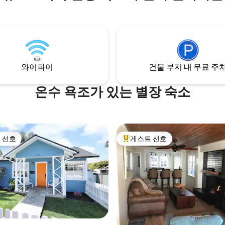
레스토랑, 상점, 바, 엔터테인먼트
f a modern home while still
있습니다. 불과 몇 분 거리에 있
ke a quaint cottage in the middle
새로운 퍼시픽 시티 몰을 확인해보
lish countryside. You’ll be in
숙소는 아름다운 디자인을 자랑하
 that you’ll never want to leave
편안하게 머물 수 있습니다. 해변
sh sanctuary...but if you do,
즐기세요. 비치 타월, 의자, 파라
aches, countless eateries and
니다. 여러분만의 오아시스!
iques are right outside your
와이파이
건물 부지 내 무료 주
온수 욕조가 있는 별장 숙소
 선호
게스트 선호
스트 선호
상위 게스트 선호