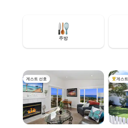
또는 소형 SUV만 주차하세요. * 어린이인 다
luxuries o
섯 번째 게스트가 있는 경우, 알려주시면 4
feeling li
명 제한에 예외를 적용해 드리겠습니다. * 비
of the Eng
흡연자만 가능합니다. * 반려동물 동반 불가,
such bliss
예외 없음 뉴포트비치 단기 숙박 허가 #
this styli
SLP13341 29번가 해변에서 4채의 숙소. 파
golden be
도 소리를 들을 수 있을 만큼 해변에서 충분
chic bout
주방
히 가깝고 교통 소음이 들리지 않을 만큼 발
door.
보아 블록에서 충분히 멀리 떨어져 있습니
다. 프론트 하우스 - 침실 2개/욕실 1개 비치
코티지로 매우 해변적이고 재미있게 꾸며져
있습니다. 뉴포트 피어, 레스토랑, 식료품점,
영화관, 아이스크림 등이 도보로 가까운 훌
륭한 중심지에 있습니다. 프런트 룸에서 바
라보는 멋진 바다 전망. 편안한 책상에 앉아
게스트 선호
게스트
게스트 선호
상위 게
해변의 전망을 감상하거나, 파도를 확인하
거나, 요트 레가타를 보거나, 사람들을 구경
하세요. 침실 1 - 킹사이즈 침대 침실 2 - 퀸사
이즈 침대 및 트윈 침대 좌석 공간, 바비큐,
온수 야외 샤워기가 있는 뒷 파티오. 해변용
의자, 우산, 해변용 수건, 부기 보드, 모래 장
난감을 이용하실 수 있습니다. 뒤쪽 파티오
에 있는 세탁기/건조기. 저희는 여행하는 동
안 숙소를 임대하지만 전화나 문자로 언제