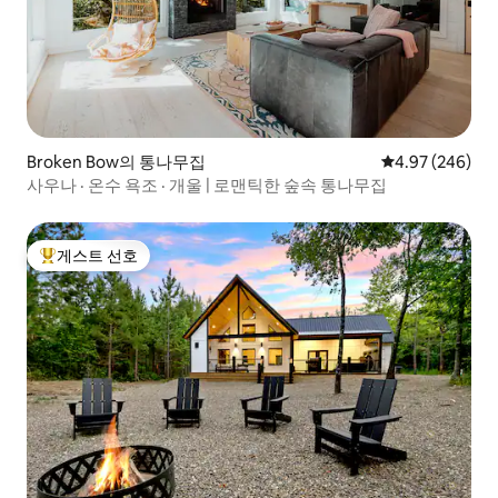
Broken Bow의 통나무집
평점 4.97점(5점
4.97 (246)
사우나 · 온수 욕조 · 개울 | 로맨틱한 숲속 통나무집
게스트 선호
상위 게스트 선호