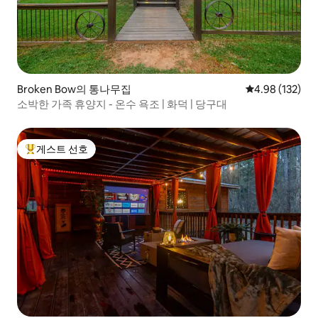
Broken Bow의 통나무집
평점 4.98점(5점
4.98 (132)
소박한 가족 휴양지 - 온수 욕조 | 화덕 | 당구대
게스트 선호
상위 게스트 선호