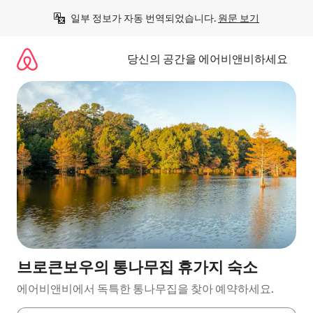
콘
일부 정보가 자동 번역되었습니다. 
원문 보기
텐
츠
로
당신의 공간을 에어비앤비하세요
바
로
가
기
브로큰보우의 통나무집 휴가지 숙소
에어비앤비에서 독특한 통나무집을 찾아 예약하세요.