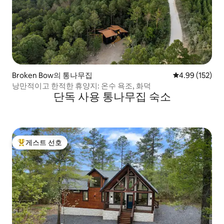
Broken Bow의 통나무집
평점 4.99점(5점
4.99 (152)
낭만적이고 한적한 휴양지: 온수 욕조, 화덕
단독 사용 통나무집 숙소
게스트 선호
상위 게스트 선호