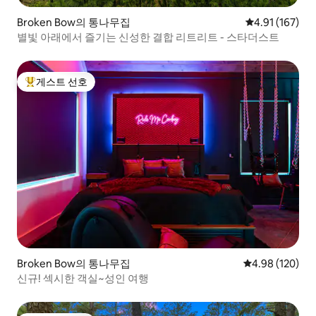
Broken Bow의 통나무집
평점 4.91점(5
4.91 (167)
별빛 아래에서 즐기는 신성한 결합 리트리트 - 스타더스트
게스트 선호
상위 게스트 선호
Broken Bow의 통나무집
평점 4.98점(5점
4.98 (120)
신규! 섹시한 객실~성인 여행