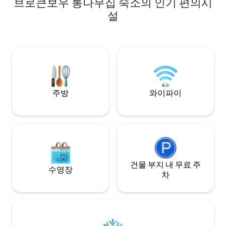
브로큰보우 통나무집 숙소의 인기 편의시
리, 식당까지 2분 ~ 비버스 벤드 주립공원까
은 커플을 위해 설계되었
지 5~10분 거리 ~ 전용 숲 전망 온수 욕조 ~
설
우거진 부지에 자리
햇살이 좋은 데크, 화덕 및 그릴 ~ 아늑한 벽
운 최고의 레스토랑,
난로 + 아치형 천장 ~ 와이파이 및 70인치
소에서 단 몇 분 거
HDTV ~ 현대적인 건축 디자인 ~ 바닥에서
이지만, 모든 것에
천장까지 이어지는 창문 ~ 반려동물 동반
느낌을 줍니다. 특별한 날을 기념하든, 그저
불가 및 알레르기 환자 환영 "아름답게 디자
휴식이 필요하든, 
인된 통나무집, 모든 것에 가깝습니다!" - 게
을 위해 만들어졌습
스트, 2026년
주방
와이파이
건물 부지 내 무료 주
수영장
차