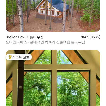
Broken Bow의 통나무집
평점 4.96점(5점
4.96 (272)
노티앤나이스 - 현대적인 럭셔리 신혼여행 통나무집
게스트 선호
상위 게스트 선호