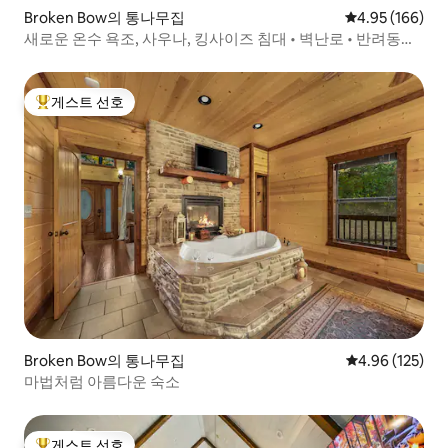
Broken Bow의 통나무집
평점 4.95점(5점
4.95 (166)
새로운 온수 욕조, 사우나, 킹사이즈 침대 • 벽난로 • 반려동물
동반 가능
게스트 선호
상위 게스트 선호
Broken Bow의 통나무집
평점 4.96점(5점
4.96 (125)
마법처럼 아름다운 숙소
게스트 선호