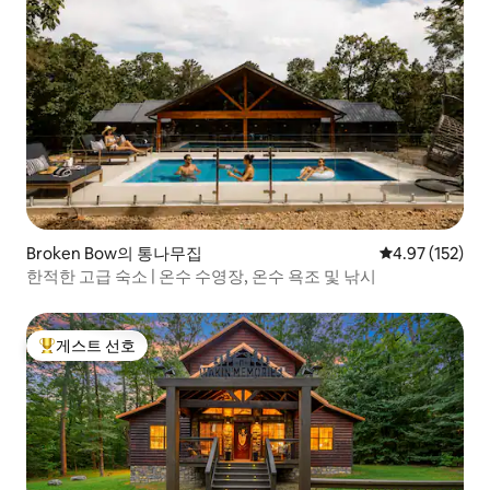
Broken Bow의 통나무집
평점 4.97점(5
4.97 (152)
한적한 고급 숙소 | 온수 수영장, 온수 욕조 및 낚시
게스트 선호
상위 게스트 선호