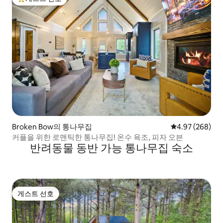
상위 게스트 선호
Broken Bow의 통나무집
평점 4.97점(5점
4.97 (268)
커플을 위한 로맨틱한 통나무집! 온수 욕조, 피자 오븐
반려동물 동반 가능 통나무집 숙소
게스트 선호
게스트 선호