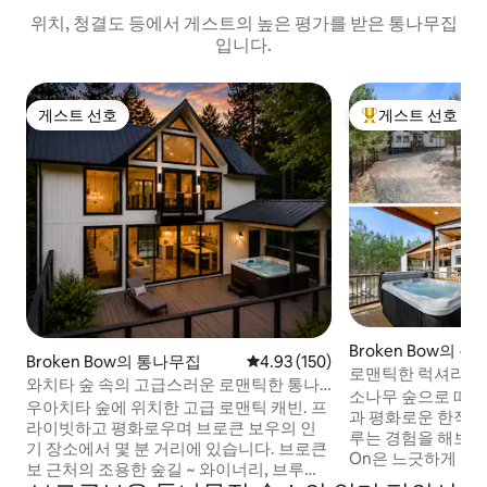
위치, 청결도 등에서 게스트의 높은 평가를 받은 통나무집
입니다.
게스트 선호
게스트 선호
게스트 선호
상위 게스트 선호
Broken Bow의 
Broken Bow의 통나무집
평점 4.93점(5점 만점), 후기 150
4.93 (150)
로맨틱한 럭셔리 휴
와치타 숲 속의 고급스러운 로맨틱한 통나
욕조/화덕
소나무 숲으로 떠
무집
우아치타 숲에 위치한 고급 로맨틱 캐빈. 프
과 평화로운 한적함
라이빗하고 평화로우며 브로큰 보우의 인
루는 경험을 해보세요. 
기 장소에서 몇 분 거리에 있습니다. 브로큰
On은 느긋하게 휴
보 근처의 조용한 숲길 ~ 와이너리, 브루어
고, 진정으로 기억