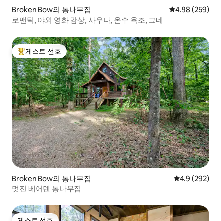
Broken Bow의 통나무집
평점 4.98점(5점
4.98 (259)
로맨틱, 야외 영화 감상, 사우나, 온수 욕조, 그네
게스트 선호
상위 게스트 선호
Broken Bow의 통나무집
평점 4.9점(5점
4.9 (292)
멋진 베어덴 통나무집
게스트 선호