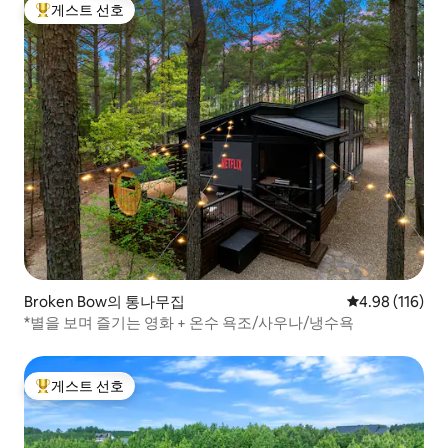
게스트 선호
상위 게스트 선호
Broken Bow의 통나무집
평점 4.98점(5
4.98 (116)
*별을 보며 즐기는 영화 + 온수 욕조/사우나/냉수욕
게스트 선호
상위 게스트 선호