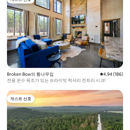
게스트 선호
Broken Bow의 통나무집
평점 4.94점(5점
4.94 (186)
전용 온수 욕조가 있는 프라이빗 럭셔리 컨트리 시크!
게스트 선호
게스트 선호