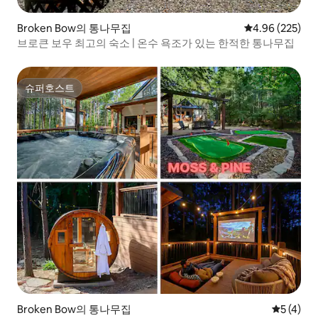
Broken Bow의 통나무집
평점 4.96점(5점
4.96 (225)
브로큰 보우 최고의 숙소 | 온수 욕조가 있는 한적한 통나무집
슈퍼호스트
슈퍼호스트
Broken Bow의 통나무집
평점 5점(
5 (4)