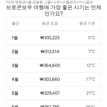
*야외 영화관+별 관찰용 그물+사우나+플런지+미니골프
브로큰보우 여행에 가장 좋은 시기는 언제
인가요?
월간
평균 요금
평균 기온
1월
₩332,223
5°C
2월
₩312,514
7°C
3월
₩364,600
12°C
4월
₩302,660
17°C
5월
₩329,407
21°C
6월
₩361,785
26°C