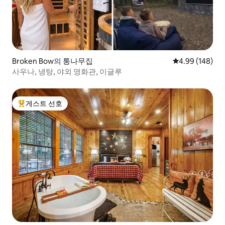
Broken Bow의 통나무집
평점 4.99점(5점
4.99 (148)
사우나, 냉탕, 야외 영화관, 이글루
게스트 선호
상위 게스트 선호