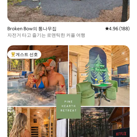
Broken Bow의 통나무집
평점 4.96점(5점
4.96 (188)
자전거 타고 즐기는 로맨틱한 커플 여행
게스트 선호
상위 게스트 선호