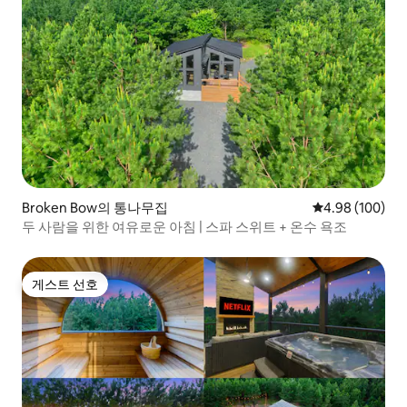
Broken Bow의 통나무집
평점 4.98점(5점
4.98 (100)
두 사람을 위한 여유로운 아침 | 스파 스위트 + 온수 욕조
게스트 선호
게스트 선호