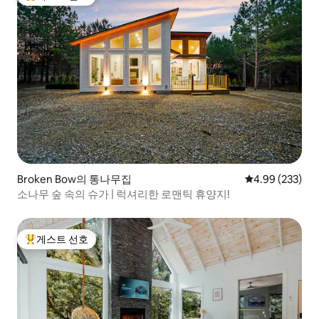
상위 게스트 선호
Broken Bow의 통나무집
평점 4.99점(5점
4.99 (233)
소나무 숲 속의 슈가 | 럭셔리한 로맨틱 휴양지!
게스트 선호
상위 게스트 선호