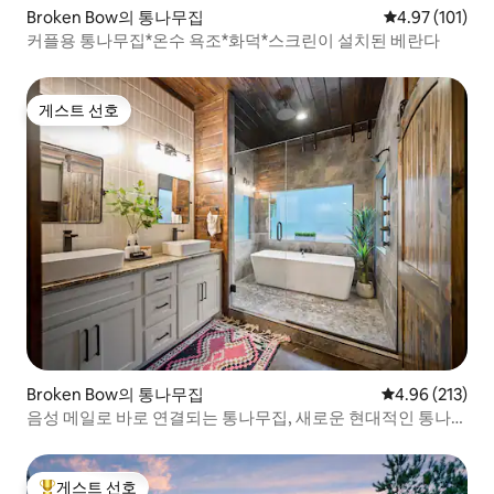
Broken Bow의 통나무집
평점 4.97점(5
4.97 (101)
커플용 통나무집*온수 욕조*화덕*스크린이 설치된 베란다
게스트 선호
게스트 선호
Broken Bow의 통나무집
평점 4.96점(5점
4.96 (213)
음성 메일로 바로 연결되는 통나무집, 새로운 현대적인 통나무
집
게스트 선호