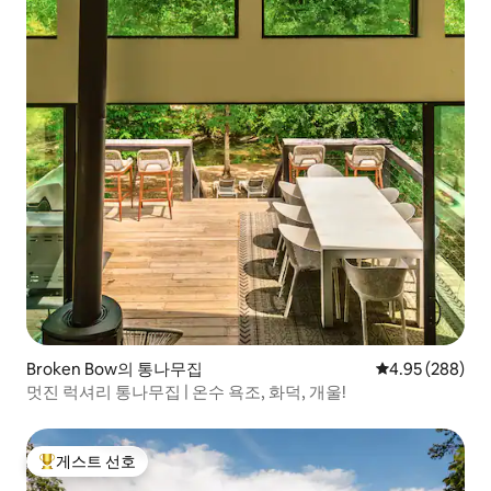
Broken Bow의 통나무집
평점 4.95점(5점
4.95 (288)
멋진 럭셔리 통나무집 | 온수 욕조, 화덕, 개울!
게스트 선호
상위 게스트 선호