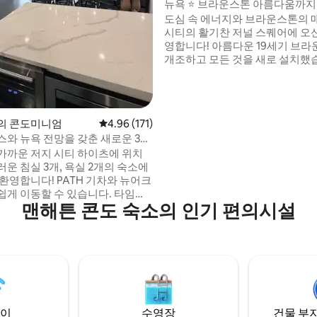
뉴욕 ⭐ 브라운스톤 아름다움까지⭐ 
무료 주차
도심 속 에너지와 브라운스톤의 매
시티의 활기찬 저널 스퀘어에 오신
영합니다! 아름다운 19세기 브라운스톤을
개조하고 모든 것을 새로 설치했습
면의 넓은 마스터 침실에는 퀸사
와 좌석 공간이 있습니다. 뒤쪽의
에는 조용하고 고요한 뒷마당이
는 풀사이즈 침대가 있습니다. 저
의 콘도미니엄
평점 4.96점(5점 만점), 후기 171개
4.96 (171)
층에 살고 있으므로 최대한 즐거
스와 뉴욕 전망을 갖춘 새로운 3BR
되도록 최선을 다해 도와드리겠습
가까운 저지 시티 하이츠에 위치
가번호: STR-002935-2025로 
운 침실 3개, 욕실 2개의 숙소에
받았습니다.
환영합니다! PATH 기차와 뉴어크
쉽게 이동할 수 있습니다. 타임스
맨해튼 콘도 숙소의 인기 편의시설
유의 여신상, 프리덤 타워 등 뉴욕
명소를 방문해보세요. 숙소 주변의
프와 맛집을 둘러보세요! 도시로
한 교통 수단을 이용하거나 집에
취하고 아늑한 소파, 식사 공간, 야
3구 웨버 그릴이 있는 멋진 옥상 테
여름 저녁에 완벽한 시간을 보내
이
수영장
건물 부지