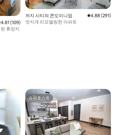
저지 시티의 콘도미니엄
평점 4.88점(5점 만점), 
4.88 (291)
멋지게 리모델링한 아파트
평점 4.81점(5점 만점), 후기 109개
4.81 (109)
련된 휴양지
슈퍼호스트
슈퍼호스트