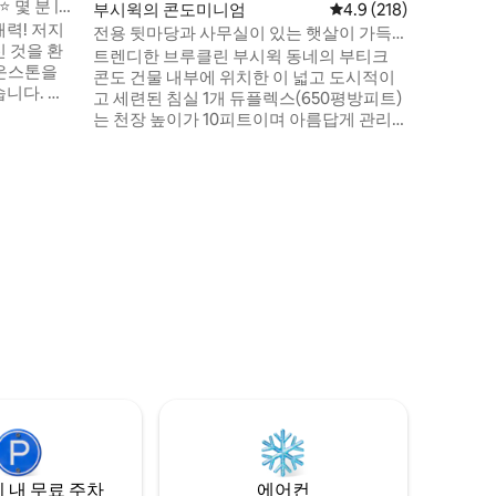
몇 분 |
부시윅의 콘도미니엄
평점 4.9점(5점 만점), 
4.9 (218)
움: 25분
력! 저지
림: 18분
전용 뒷마당과 사무실이 있는 햇살이 가득
 것을 환
한 듀플렉스
트렌디한 브루클린 부시윅 동네의 부티크
콘도 건물 내부에 위치한 이 넓고 도시적이
니다. 전
고 세련된 침실 1개 듀플렉스(650평방피트)
이즈 침대
는 천장 높이가 10피트이며 아름답게 관리
 작은 침실
된 전용 뒷마당(590평방피트)이 있습니다.
 내려다보이
다양한 카페, 유기농 상점, 레스토랑, 바, 슈
희는 아래
퍼마켓, 세탁소를 연중무휴로 편리하게 이
운 숙박이
용할 수 있습니다. JMZ 고속 열차에서 몇 블
니다. 허
록 거리 @ 머틀 애비뉴 & 브로드웨이, 로어
완전히 허가
(소호, 로어 이스트사이드, 트라이베카…) 및
미드타운 맨해튼까지 열차로 10~25분
 내 무료 주차
에어컨