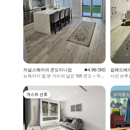
저널스퀘어의 콘도미니엄
평점 4.96점(5점 만점),
4.96 (90)
쉽헤드베
뉴욕까지 몇 분 거리의 넓은 1BR 콘도 + 무료
서던 브루
주차
게스트 선호
슈퍼호스
게스트 선호
슈퍼호스