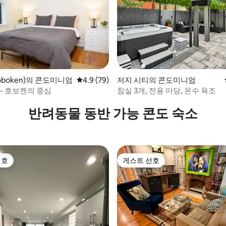
boken)의 콘도미니엄
평점 4.9점(5점 만점), 후기 79개
4.9 (79)
저지 시티의 콘도미니엄
– 호보켄의 중심
침실 3개, 전용 마당, 온수 욕조
 후기 48개
반려동물 동반 가능 콘도 숙소
선호
게스트 선호
선호
게스트 선호