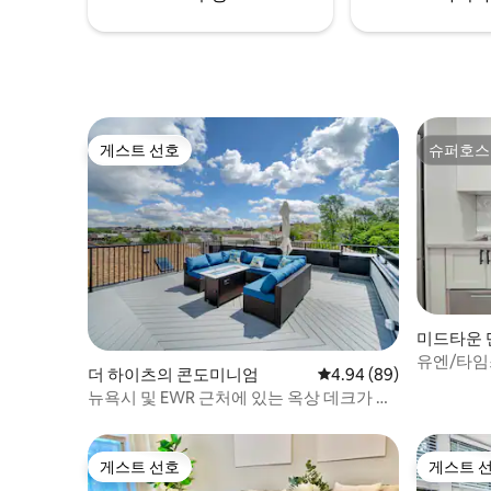
게스트 선호
슈퍼호스
게스트 선호
슈퍼호스
미드타운 
유엔/타임
더 하이츠의 콘도미니엄
평점 4.94점(5점 만점),
4.94 (89)
리에 있는 
뉴욕시 및 EWR 근처에 있는 옥상 데크가 있
는 럭셔리 콘도
게스트 선호
게스트 
게스트 선호
게스트 