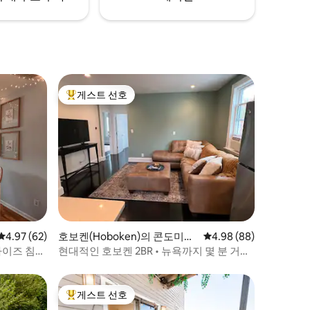
게스트 선호
상위 게스트 선호
평점 4.97점(5점 만점), 후기 62개
4.97 (62)
호보켄(Hoboken)의 콘도미니
평점 4.98점(5점 만점),
4.98 (88)
엄
사이즈 침
현대적인 호보켄 2BR • 뉴욕까지 몇 분 거리
• 주방 시설 완비
게스트 선호
상위 게스트 선호