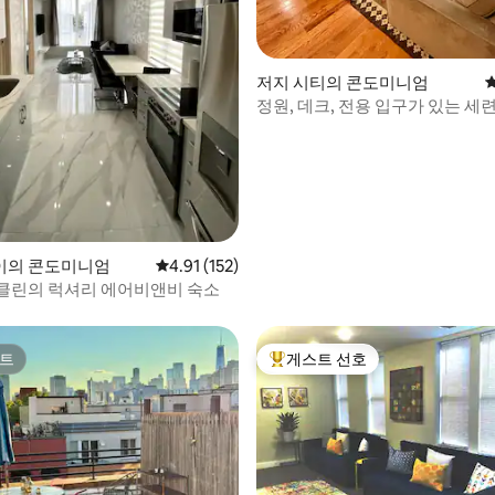
저지 시티의 콘도미니엄
정원, 데크, 전용 입구가 있는 세
 후기 90개
이의 콘도미니엄
평점 4.91점(5점 만점), 후기 152개
4.91 (152)
클린의 럭셔리 에어비앤비 숙소
트
게스트 선호
트
상위 게스트 선호