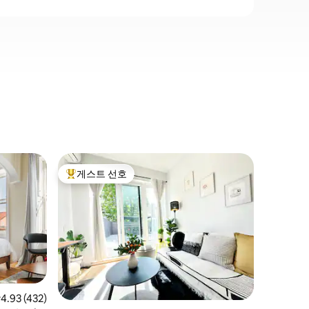
호보켄(H
게스트 선호
게스트 
상위 게스트 선호
게스트 
니엄
3BR 3BAT
까지 몇 
아름답게 
마스터 베
으며 시설
식당까지 
스 스퀘어
함한 뉴욕
있으며, 
디슨 스퀘
점 4.93점(5점 만점), 후기 432개
4.93 (432)
뉴어크 국