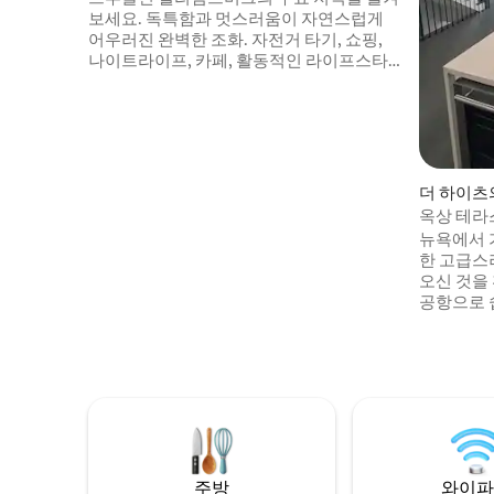
보세요. 독특함과 멋스러움이 자연스럽게
어우러진 완벽한 조화. 자전거 타기, 쇼핑,
나이트라이프, 카페, 활동적인 라이프스타
일 등 즐거운 시간으로 둘러싸인 윌리엄즈
버그는 여러분의 것입니다! 전용 침실 2개
아파트! 전용 욕실 및 전용 침실. 멋진 인테리
어가 있는 희귀한 숙소입니다. 모퉁이에 홀
푸드가 있습니다! 그리고 근처에 슈퍼마켓
이 몇 군데 있습니다. L 열차까지 도보 3분.
더 하이츠
윌리엄스버그를 둘러보기에 완벽한 숙소입
옥상 테라
니다. 맨해튼의 중심지가 15분 거리에 있습
콘도
뉴욕에서 
니다.
한 고급스러
오신 것을 
공항으로 
스퀘어, 자
의 유명 
나이트라이
가는 다양
서 휴식을 
외 게임, 
라스에서 
세요!
주방
와이파