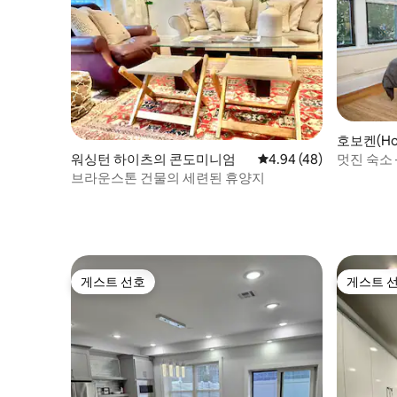
호보켄(Ho
멋진 숙소 
워싱턴 하이츠의 콘도미니엄
평점 4.94점(5점 만점),
4.94 (48)
브라운스톤 건물의 세련된 휴양지
게스트 선호
게스트 
게스트 선호
게스트 