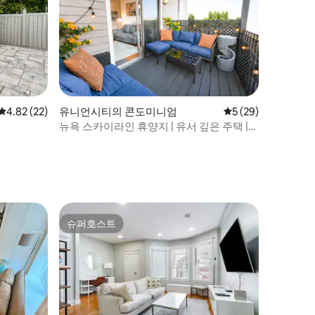
평점 4.82점(5점 만점), 후기 22개
4.82 (22)
유니언시티의 콘도미니엄
평점 5점(5점 만점),
5 (29)
뉴욕 스카이라인 휴양지 | 유서 깊은 주택 |
도시까지 15분
슈퍼호스트
슈퍼호스트