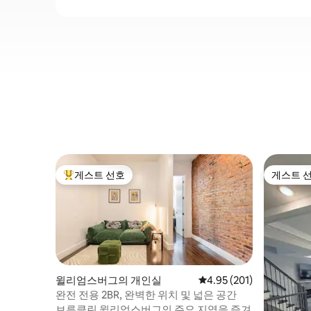
게스트 선호
게스트 
상위 게스트 선호
게스트 
윌리엄스버그의 개인실
평점 4.95점(5점 만점), 
4.95 (201)
완전 전용 2BR, 완벽한 위치 및 넓은 공간
브루클린 윌리엄스버그의 주요 지역을 즐겨