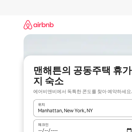
콘
텐
츠
로
바
로
가
기
맨해튼의 공동주택 휴가
지 숙소
에어비앤비에서 독특한 콘도를 찾아 예약하세요
위치
결과가 나오면 위·아래 화살표 키를 사용하거나 터치
체크인