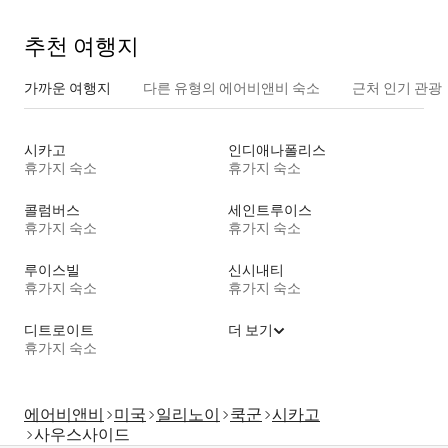
추천 여행지
가까운 여행지
다른 유형의 에어비앤비 숙소
근처 인기 관광
시카고
인디애나폴리스
휴가지 숙소
휴가지 숙소
콜럼버스
세인트루이스
휴가지 숙소
휴가지 숙소
루이스빌
신시내티
휴가지 숙소
휴가지 숙소
디트로이트
더 보기
휴가지 숙소
에어비앤비
미국
일리노이
쿡군
시카고
사우스사이드