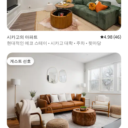
시카고의 아파트
평점 4.98점(5
4.98 (46)
현대적인 에코 스테이 • 시카고 대학 • 주차 • 뒷마당
게스트 선호
게스트 선호