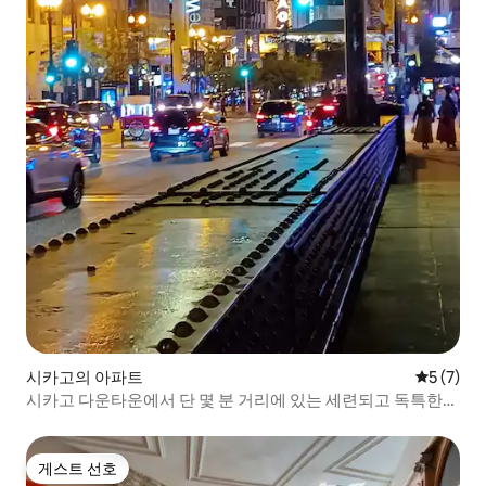
시카고의 아파트
평점 5점(
5 (7)
시카고 다운타운에서 단 몇 분 거리에 있는 세련되고 독특한
숙소
게스트 선호
게스트 선호