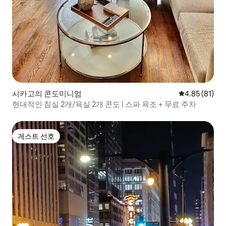
시카고의 콘도미니엄
평점 4.85점(5
4.85 (81)
현대적인 침실 2개/욕실 2개 콘도 | 스파 욕조 + 무료 주차
게스트 선호
게스트 선호