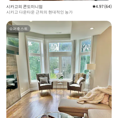
시카고의 콘도미니엄
평점 4.97점(5
4.97 (64)
시카고 다운타운 근처의 현대적인 농가
슈퍼호스트
슈퍼호스트