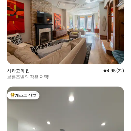
시카고의 집
평점 4.95점(5
4.95 (22)
브론즈빌의 작은 저택!
게스트 선호
상위 게스트 선호