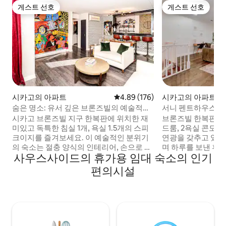
게스트 선호
게스트 선호
게스트 선호
게스트 선호
시카고의 아파트
평점 4.89점(5점 만점), 후기 176
4.89 (176)
시카고의 아파트
숨은 명소: 유서 깊은 브론즈빌의 예술적인
서니 펜트하우스 -
스피크이지 바
시카고 브론즈빌 지구 한복판에 위치한 재
브론즈빌 한복판에 
미있고 독특한 침실 1개, 욕실 1.5개의 스피
드룸, 2욕실 콘도로
크이지를 즐겨보세요. 이 예술적인 분위기
연광을 갖추고 있습
의 숙소는 절충 양식의 인테리어, 손으로 그
며 하루를 보낸 후 
사우스사이드의 휴가용 임대 숙소의 인기
린 벽화, 스마트 TV, 웻바, 웰니스 스튜디오,
에서 휴식을 취해보세요. 시설이
원격 업무 공간, 무료 노상 주차장, 계단 없
방에는 집에서 요리
편의시설
는 지상층 출입을 갖추고 있습니다. 이 아늑
이 갖춰져 있습니다
한 숙소는 재미있는 커플, 솔로 모험가, 출장
을 이용하셔도 좋습니다. 🌊 오
자, 게임의 밤을 즐기는 사람들에게 적합합
과 호숫가까지 도보로
니다. 시내(6마일), 네이비 피어, 오바마 도
시내, 솔져 필드, 보
서관, 밀레니엄 파크, 해변(1마일), 박물관,
물관, 미술관, 차이
스포츠 경기장까지 쉽게 접근할 수 있습니
젠 등에서 차로 20