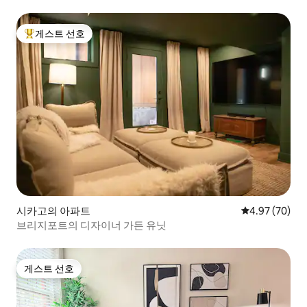
게스트 선호
상위 게스트 선호
시카고의 아파트
평점 4.97점(5
4.97 (70)
브리지포트의 디자이너 가든 유닛
게스트 선호
게스트 선호