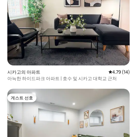
시카고의 아파트
평점 4.79점(5
4.79 (14)
아늑한 하이드파크 아파트 | 호수 및 시카고 대학교 근처
게스트 선호
게스트 선호