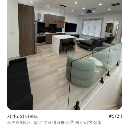
시카고의 아파트
평점 5점(5
5 (21)
브론즈빌에서 넓은 루프데크를 갖춘 럭셔리한 생활