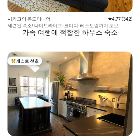
시카고의 콘도미니엄
평점 4.77점(5점
4.77 (342)
세련된 숙소! 나이트라이프-코미디-레스토랑까지 도보!
가족 여행에 적합한 하우스 숙소
게스트 선호
상위 게스트 선호