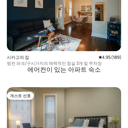
시카고의 집
평점 4.95점(5점
4.95 (189)
링컨 파크/구시가지의 매력적인 침실 3개 및 주차장
에어컨이 있는 아파트 숙소
게스트 선호
게스트 선호