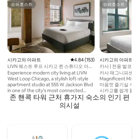
슈퍼호스트
슈퍼호스트
슈퍼호스트
슈퍼호스트
시카고의 아파트
평점 4.84점(5점 만점), 후기 153
4.84 (153)
시카고의 아파트
LIVN 웨스트 루프 시카고 퀸 스튜디오 아파
카사 | 전용 발코니
트
카고
Experience modern city living at LIVN
카사 매그니피센트 마
West Loop Chicago, a stylish loft-style
Magnificent Mi
apartment studio at 555 W Jackson Blvd
마음껏 즐기실 수 
in one of the city’s most connected
시카고를 쉽게 둘러
존 핸콕 타워 근처 휴가지 숙소의 인기 편
neighborhoods. This newly renovated
시내에서 북쪽에 위
studio features a full kitchen, in-unit
트리트 비치에서 몇
의시설
washer and dryer, and clean, modern
시간 애비뉴와 밀
interiors. Walk to Union Station and Willis
가까운 거리에 있습
Tower. You are minutes from top dining,
설을 갖춘 저희 아
offices, and transit, ideal for business
기 휴가에 이상적입
trips, weekend stays, or longer visits.
파트는 오후 4시에
며, 문자나 전화로