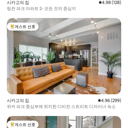
시카고의 집
평점 4.98점(5점
4.98 (128)
링컨 파크 아파트 2- 모든 것의 중심지
게스트 선호
상위 게스트 선호
시카고의 집
평점 4.96점(5점
4.96 (299)
위커 파크 중심부에 위치한 디비전 스트리트 디자이너 숙소
게스트 선호
상위 게스트 선호