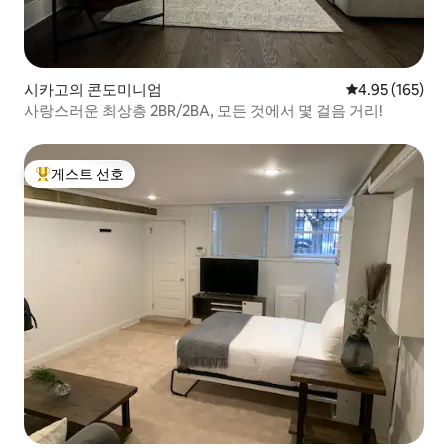
시카고의 콘도미니엄
평점 4.95점(5점
4.95 (165)
사랑스러운 최상층 2BR/2BA, 모든 것에서 몇 걸음 거리!
게스트 선호
상위 게스트 선호