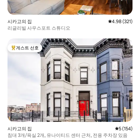
시카고의 집
평점 4.98점(5점
4.98 (321)
리글리빌 사우스포트 스튜디오
게스트 선호
상위 게스트 선호
시카고의 집
평점 5점(5점
5 (154)
침대 3개/욕실 2개, 유나이티드 센터 근처, 전용 주차장 있음