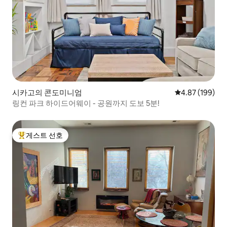
시카고의 콘도미니엄
평점 4.87점(5점
4.87 (199)
링컨 파크 하이드어웨이 - 공원까지 도보 5분!
게스트 선호
상위 게스트 선호