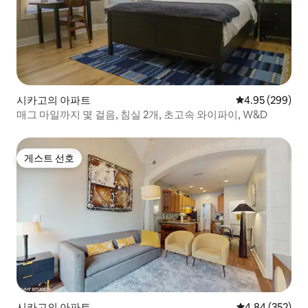
시카고의 아파트
평점 4.95점(5점
4.95 (299)
매그 마일까지 몇 걸음, 침실 2개, 초고속 와이파이, W&D
게스트 선호
게스트 선호
시카고의 아파트
평점 4.84점(5점
4.84 (352)