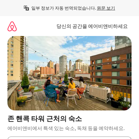
콘
일부 정보가 자동 번역되었습니다. 
원문 보기
텐
츠
로
당신의 공간을 에어비앤비하세요
바
로
가
기
존 핸콕 타워 근처의 숙소
에어비앤비에서 특색 있는 숙소, 독채 등을 예약하세요.