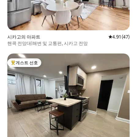
시카고의 아파트
평점 4.91점(
4.91 (47)
핸콕 전망대|해변 및 교통편, 시카고 전망
게스트 선호
상위 게스트 선호