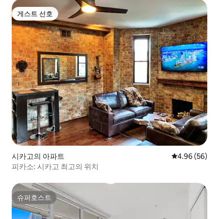
게스트 선호
게스트 선호
시카고의 아파트
평점 4.96점(5
4.96 (56)
피카소: 시카고 최고의 위치
슈퍼호스트
슈퍼호스트