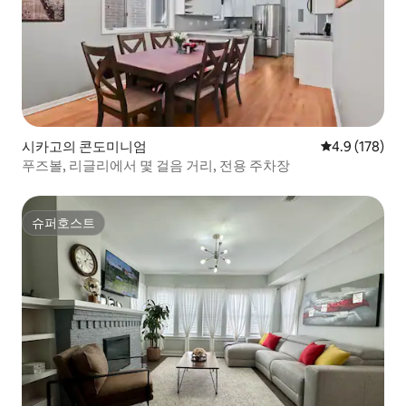
시카고의 콘도미니엄
평점 4.9점(5점
4.9 (178)
푸즈볼, 리글리에서 몇 걸음 거리, 전용 주차장
슈퍼호스트
슈퍼호스트