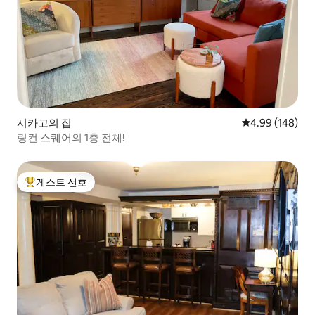
시카고의 집
평점 4.99점(5점
4.99 (148)
링컨 스퀘어의 1층 전체!
게스트 선호
상위 게스트 선호