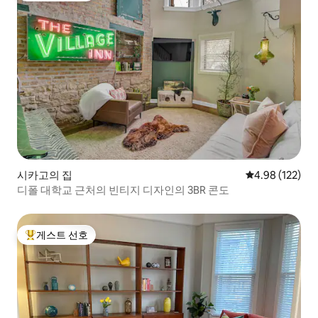
시카고의 집
평점 4.98점(5점
4.98 (122)
디폴 대학교 근처의 빈티지 디자인의 3BR 콘도
게스트 선호
상위 게스트 선호