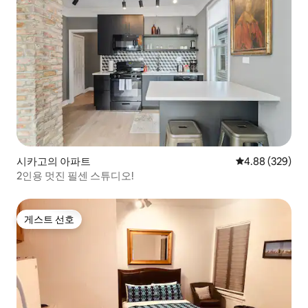
시카고의 아파트
평점 4.88점(5점
4.88 (329)
2인용 멋진 필센 스튜디오!
게스트 선호
게스트 선호