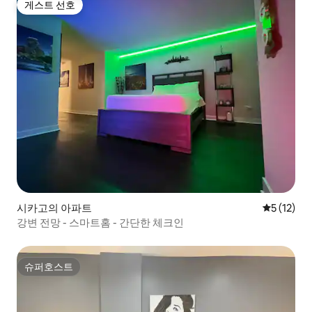
게스트 선호
게스트 선호
시카고의 아파트
평점 5점(5
5 (12)
강변 전망 - 스마트홈 - 간단한 체크인
슈퍼호스트
슈퍼호스트