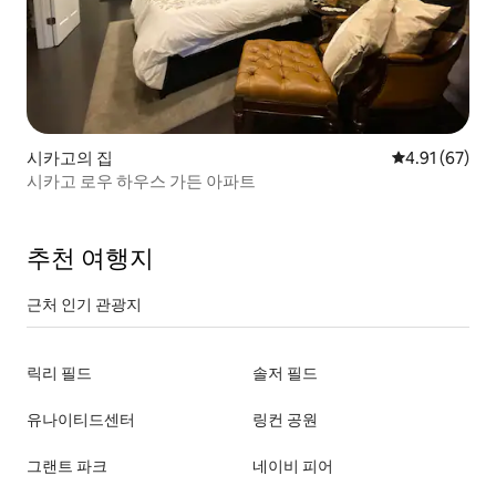
시카고의 집
평점 4.91점(5
4.91 (67)
시카고 로우 하우스 가든 아파트
추천 여행지
근처 인기 관광지
릭리 필드
솔저 필드
유나이티드센터
링컨 공원
그랜트 파크
네이비 피어