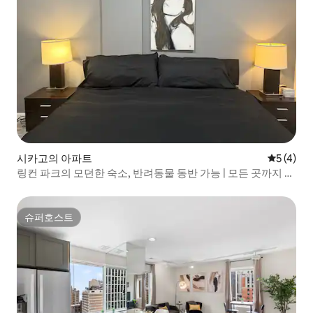
시카고의 아파트
평점 5점(
5 (4)
링컨 파크의 모던한 숙소, 반려동물 동반 가능 | 모든 곳까지 도
보로 이동 가능
슈퍼호스트
슈퍼호스트