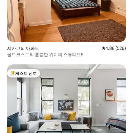
시카고의 아파트
평점 4.88점(5점
4.88 (526)
골드코스트의 훌륭한 위치의 스튜디오!!
게스트 선호
상위 게스트 선호