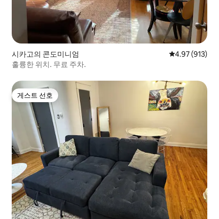
시카고의 콘도미니엄
평점 4.97점(5점
4.97 (913)
훌륭한 위치. 무료 주차.
게스트 선호
게스트 선호