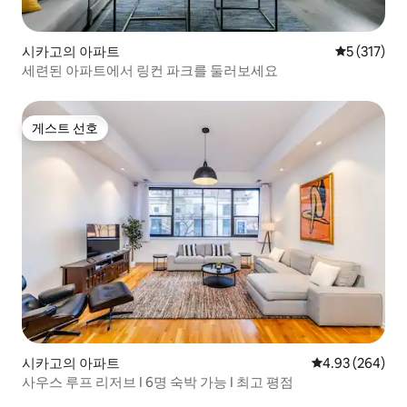
시카고의 아파트
평점 5점(5점
5 (317)
세련된 아파트에서 링컨 파크를 둘러보세요
게스트 선호
게스트 선호
시카고의 아파트
평점 4.93점(5점
4.93 (264)
사우스 루프 리저브 I 6명 숙박 가능 I 최고 평점