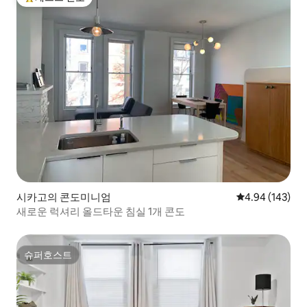
상위 게스트 선호
시카고의 콘도미니엄
평점 4.94점(5점
4.94 (143)
새로운 럭셔리 올드타운 침실 1개 콘도
슈퍼호스트
슈퍼호스트