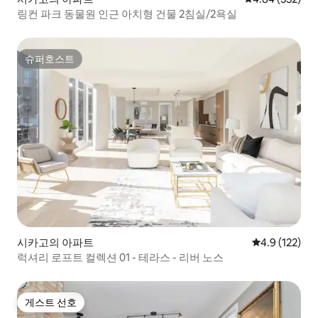
링컨 파크 동물원 인근 아치형 건물 2침실/2욕실
슈퍼호스트
슈퍼호스트
시카고의 아파트
평점 4.9점(5점
4.9 (122)
럭셔리 로프트 컬렉션 01 - 테라스 - 리버 노스
게스트 선호
게스트 선호