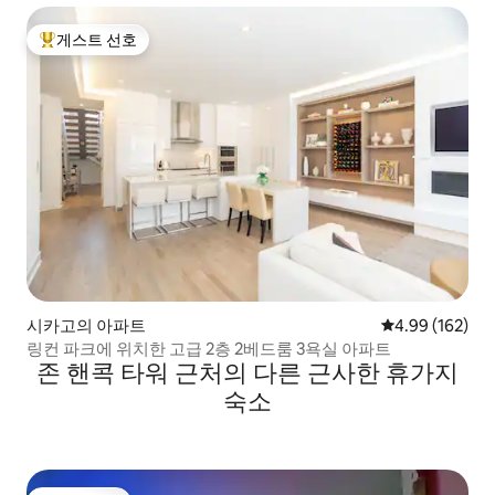
게스트 선호
상위 게스트 선호
시카고의 아파트
평점 4.99점(5점
4.99 (162)
링컨 파크에 위치한 고급 2층 2베드룸 3욕실 아파트
존 핸콕 타워 근처의 다른 근사한 휴가지
숙소