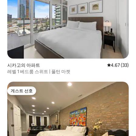
시카고의 아파트
평점 4.67점(5
4.67 (33)
레벨 1 베드룸 스위트 | 풀턴 마켓
게스트 선호
게스트 선호