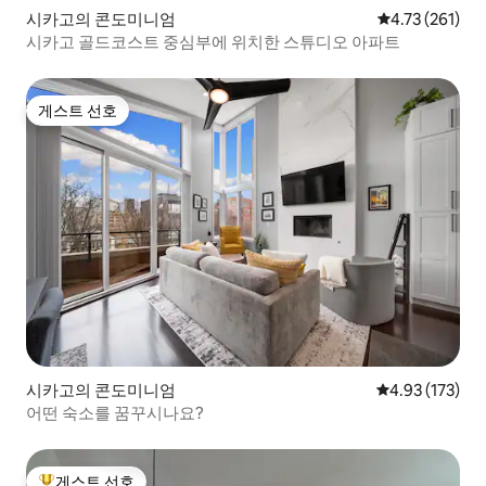
시카고의 콘도미니엄
평점 4.73점(5
4.73 (261)
시카고 골드코스트 중심부에 위치한 스튜디오 아파트
게스트 선호
게스트 선호
시카고의 콘도미니엄
평점 4.93점(5
4.93 (173)
어떤 숙소를 꿈꾸시나요?
게스트 선호