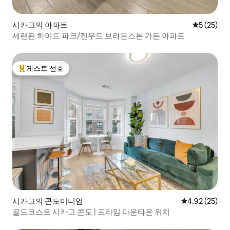
시카고의 아파트
평점 5점(5
5 (25)
세련된 하이드 파크/켄우드 브라운스톤 가든 아파트
게스트 선호
상위 게스트 선호
시카고의 콘도미니엄
평점 4.92점(5
4.92 (25)
골드코스트 시카고 콘도 | 프라임 다운타운 위치