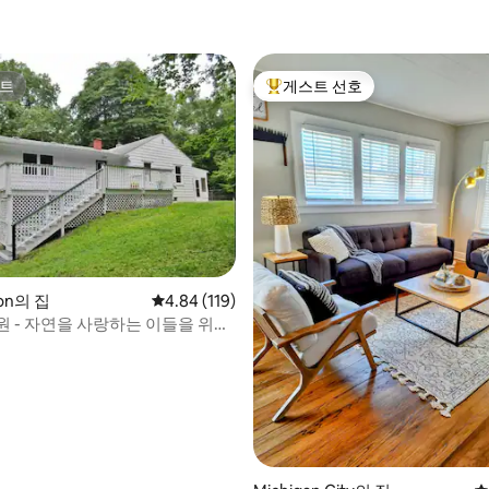
트
게스트 선호
트
상위 게스트 선호
후기 181개
ton의 집
평점 4.84점(5점 만점), 후기 119개
4.84 (119)
원 - 자연을 사랑하는 이들을 위한