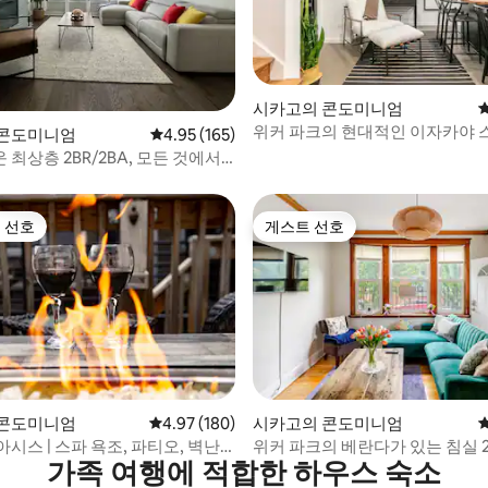
후기 178개
시카고의 콘도미니엄
위커 파크의 현대적인 이자카야
 콘도미니엄
평점 4.95점(5점 만점), 후기 165개
4.95 (165)
최상층 2BR/2BA, 모든 것에서
리!
 선호
게스트 선호
스트 선호
게스트 선호
후기 174개
 콘도미니엄
평점 4.97점(5점 만점), 후기 180개
4.97 (180)
시카고의 콘도미니엄
시스 | 스파 욕조, 파티오, 벽난
위커 파크의 베란다가 있는 침실 
가족 여행에 적합한 하우스 숙소