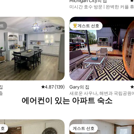
Michigan City의 집
평
미시간 호수 방문 | 완벽한 커플 
트
게스트 선호
트
상위 게스트 선호
후기 104개
 집
평점 4.87점(5점 만점), 후기 139개
4.87 (139)
Gary의 집
평
출
새로운 사우나, 해변과 국립공원에
에어컨이 있는 아파트 숙소
음 거리
선호
게스트 선호
선호
게스트 선호