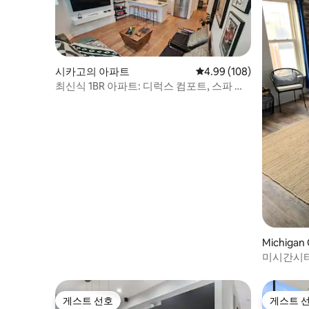
시카고의 아파트
평점 4.99점(5점 만점), 
4.99 (108)
최신식 1BR 아파트: 디럭스 컴포트, 스파 욕
실 포함
Michiga
미시간시티
헤미안 비
게스트 선호
게스트 
게스트 선호
게스트 