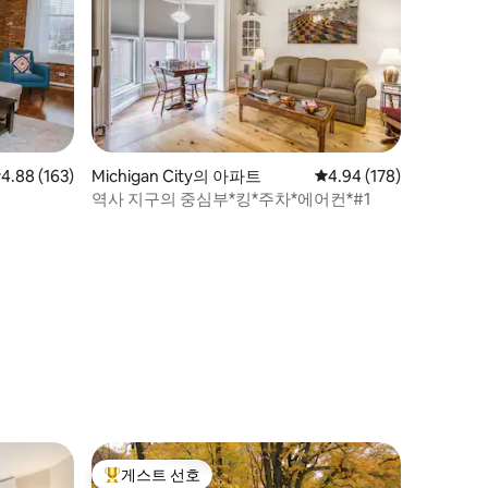
점 4.88점(5점 만점), 후기 163개
4.88 (163)
Michigan City의 아파트
평점 4.94점(5점 만점), 
4.94 (178)
역사 지구의 중심부*킹*주차*에어컨*#1
게스트 선호
상위 게스트 선호