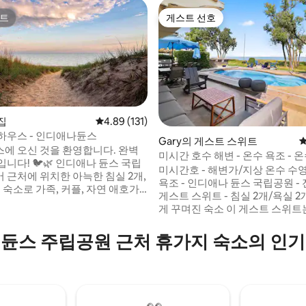
트
게스트 선호
트
게스트 선호
 집
평점 4.89점(5점 만점), 후기 131개
4.89 (131)
하우스 - 인디애나듄스
후기 109개
Gary의 게스트 스위트
평
에 오신 것을 환영합니다. 완벽
미시간 호수 해변 - 온수 욕조 - 
🌿 인디애나 듄스 국립
미시간호 - 해변가/지상 온수 수영
 근처에 위치한 아늑한 침실 2개,
욕조 - 인디애나 듄스 국립공원 -
 숙소로 가족, 커플, 자연 애호가
게스트 스위트 - 침실 2개/욕실 2
맞춤입니다. 반려동물 친화적인
게 꾸며진 숙소 이 게스트 스위트는 편안하
리가 완비된 마당, 차량 2대를 위
고 여유로운 숙박에 필요한 모든 
차, 시설이 완비된 주방, 세탁, 야
고 있습니다. 하루 종일 모험을 
듄스 주립공원 근처 휴가지 숙소의 인
 위한 파티오가 있는 바비큐 그릴
을 취하기에 완벽한 3인용 온수 
변, 하이킹 트
보세요. 여름에는 온수 수영장을
지 레스토랑에서 몇 분 거리에 있어
요. 하이킹, 해변 등 다양한 즐길 거리가 기다
모험가에게 이상적인 장소입니다.
리고 있습니다. 시카고까지 차로 
 예약하세요! 🌞🏖️🌳
걸리지 않습니다. 온수 수영장은 5월 중순부