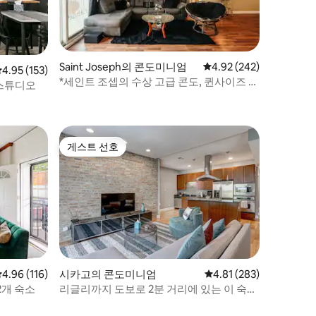
Saint Joseph의 콘도미니엄
평점 4.92점(5점 만점), 
4.92 (242)
평점 4.95점(5점 만점), 후기 153개
4.95 (153)
*세인트 조셉의 수상 고급 콘도, 퀸사이즈 침
 스튜디오
대 2개*
게스트 선호
게스트 선호
평점 4.96점(5점 만점), 후기 116개
4.96 (116)
시카고의 콘도미니엄
평점 4.81점(5점 만점), 
4.81 (283)
2개 숙소
리글리까지 도보로 2분 거리에 있는 이 숙소
를 이길 수 있는 곳이 있을까요!