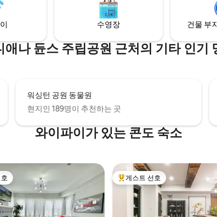
터 10월 중순까지 운영됩니다.
이
수영장
건물 부지
디애나 듄스 주립공원 근처의 기타 인기 
워싱턴 공원 동물원
현지인 189명이 추천하는 곳
와이파이가 있는 콘도 숙소
선호
게스트 선호
선호
상위 게스트 선호