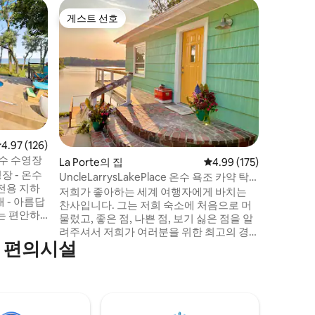
Chester
게스트 선호
게스트 
게스트 선호
게스트 
사우스쇼어
이곳은 데
라는 점을
로 이 5
일어납니다
420 친
8시까지입
며, 뮤지
약하시면,
점 4.97점(5점 만점), 후기 126개
4.97 (126)
오픈 마이
온수 수영장
La Porte의 집
평점 4.99점(5점 만점), 
4.99 (175)
도착하면 
장 - 온수
우회전합니
UncleLarrysLakePlace 온수 욕조 카약 탁
 전용 지하
쇠가 안에 
구
저희가 좋아하는 세계 여행자에게 바치는
개 - 아름답
찬사입니다. 그는 저희 숙소에 처음으로 머
물렀고, 좋은 점, 나쁜 점, 보기 싫은 점을 알
것을 갖추
려주셔서 저희가 여러분을 위한 최고의 경
마치고 휴식
기 편의시설
험을 제공할 수 있도록 해 주셨습니다. 새로
욕조를 즐겨
리모델링한 이 호수 숙소는 4개의 수면 공
 즐겨보세
간, 연중 온수 욕조, 탁구대와 대형 스크린
TV가 있는 게임룸, 안팎으로 넓은 모임 공
1시간도 채
간, 새로운 주방, 이 지역을 둘러볼 수 있는
카약을 갖추고 있습니다. 넓은 데크의 온수