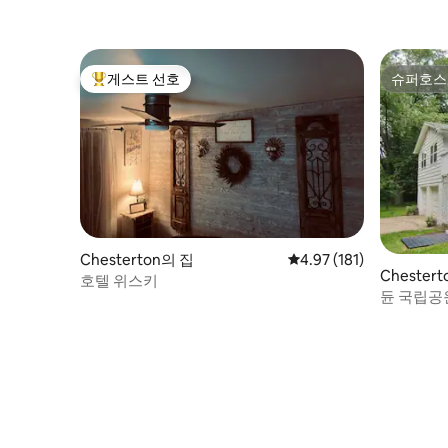
게스트 선호
슈퍼호스
상위 게스트 선호
슈퍼호스
Chesterton의 집
평점 4.97점(5점 만점), 
4.97 (181)
Chester
호텔 위스키
듄 국립공
휴식처