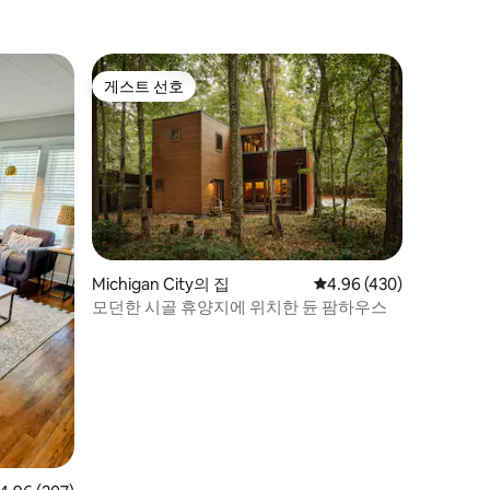
게스트 선호
게스트 선호
Michigan City의 집
평점 4.96점(5점 만점), 
4.96 (430)
모던한 시골 휴양지에 위치한 듄 팜하우스