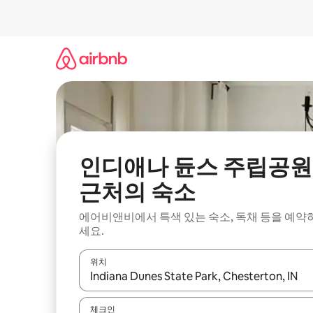
콘
텐
츠
로
바
로
가
기
인디애나 듄스 주립공원
근처의 숙소
에어비앤비에서 특색 있는 숙소, 독채 등을 예약
세요.
위치
결과가 나오면 위·아래 화살표 키를 사용하거나 터치
체크인