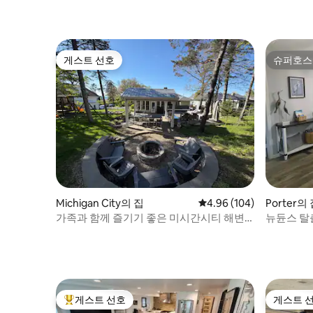
게스트 선호
슈퍼호스
게스트 선호
슈퍼호스
Michigan City의 집
평점 4.96점(5점 만점), 
4.96 (104)
Porter의
가족과 함께 즐기기 좋은 미시간시티 해변
뉴듄스 탈
여행
게스트 선호
게스트 
상위 게스트 선호
게스트 