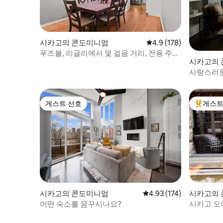
시카고의 콘도미니엄
평점 4.9점(5점 만점), 
4.9 (178)
푸즈볼, 리글리에서 몇 걸음 거리, 전용 주차
시카고의
장
사랑스러운 
몇 걸음 거
게스트 선호
게스트
게스트 선호
상위 게
시카고의 콘도미니엄
평점 4.93점(5점 만점), 
4.93 (174)
시카고의
어떤 숙소를 꿈꾸시나요?
시카고 오아
로