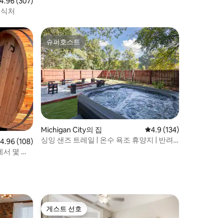
점 4.96점(5점 만점), 후기 307개
4.96 (307)
휴식처
슈퍼호스트
슈퍼호스트
Michigan City의 집
평점 4.9점(5점 만점), 
4.9 (134)
싱잉 샌즈 트레일 | 온수 욕조 휴양지 | 반려
점 4.96점(5점 만점), 후기 108개
4.96 (108)
견 동반 가능
서 몇 걸
게스트 선호
게스트 선호