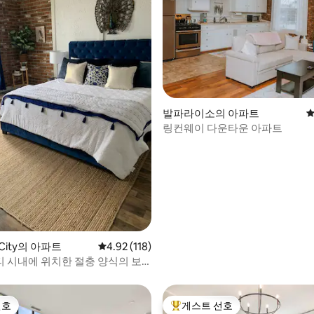
후기 108개
발파라이소의 아파트
평
링컨웨이 다운타운 아파트
n City의 아파트
평점 4.92점(5점 만점), 후기 118개
4.92 (118)
 시내에 위치한 절충 양식의 보
치 하우스.
선호
게스트 선호
선호
상위 게스트 선호