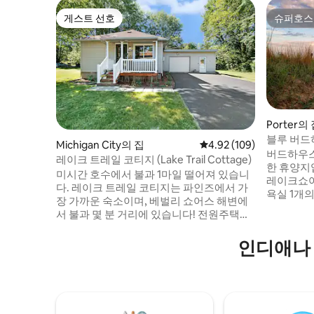
게스트 선호
슈퍼호스
게스트 선호
슈퍼호스
Porter의
블루 버드
Michigan City의 집
평점 4.92점(5점 만점), 
4.92 (109)
버드하우스
레이크 트레일 코티지 (Lake Trail Cottage)
한 휴양지입니다! 
미시간 호수에서 불과 1마일 떨어져 있습니
레이크쇼어
다. 레이크 트레일 코티지는 파인즈에서 가
욕실 1개의
장 가까운 숙소이며, 베벌리 쇼어스 해변에
에게 안성
서 불과 몇 분 거리에 있습니다! 전원주택에
시설, 울타
는 침실 2개와 욕실 1개가 있습니다. 지하에
한 무료 주
휴게실이 있습니다. 숙소는 7명을 수용할 수
인디애나 
외 식사를
있습니다. 메인 침실에는 퀸사이즈 침대, 42
을 즐겨보세요. 미시간 호수 해
인치 스마트 TV가 있습니다. 2번째 객실에
레일, 현
는 풀사이즈 침대가 있습니다. 접이식 소파/
해변 및 
거실. 캘러멧 트레일과 사우스 쇼어 열차(시
오늘 숙소를
카고)가 숙소 바로 뒤에 있습니다. 시카고로