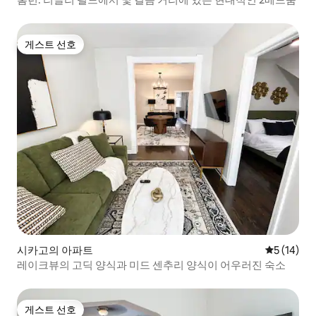
게스트 선호
게스트 선호
시카고의 아파트
평점 5점(5
5 (14)
레이크뷰의 고딕 양식과 미드 센추리 양식이 어우러진 숙소
게스트 선호
게스트 선호