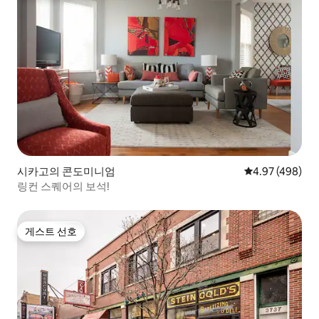
시카고의 콘도미니엄
평점 4.97점(5점
4.97 (498)
링컨 스퀘어의 보석!
게스트 선호
게스트 선호