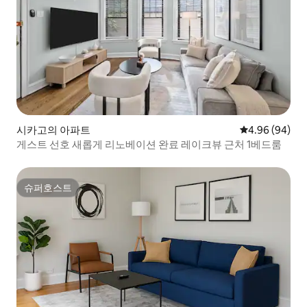
시카고의 아파트
평점 4.96점(5
4.96 (94)
게스트 선호 새롭게 리노베이션 완료 레이크뷰 근처 1베드룸
슈퍼호스트
슈퍼호스트