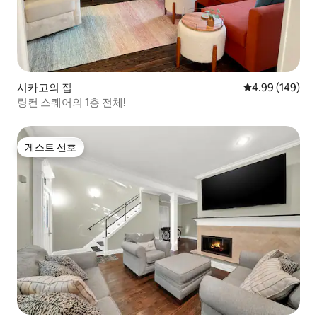
시카고의 집
평점 4.99점(5점
4.99 (149)
링컨 스퀘어의 1층 전체!
게스트 선호
게스트 선호