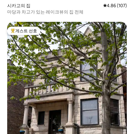
시카고의 집
평점 4.86점(5점
4.86 (107)
마당과 차고가 있는 레이크뷰의 집 전체
게스트 선호
상위 게스트 선호