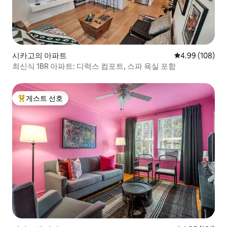
시카고의 아파트
평점 4.99점(5점
4.99 (108)
최신식 1BR 아파트: 디럭스 컴포트, 스파 욕실 포함
게스트 선호
상위 게스트 선호