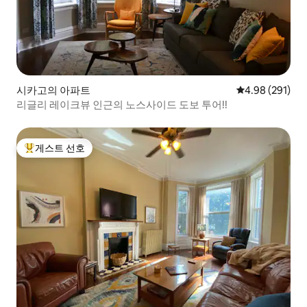
시카고의 아파트
평점 4.98점(5점
4.98 (291)
리글리 레이크뷰 인근의 노스사이드 도보 투어!!
게스트 선호
상위 게스트 선호