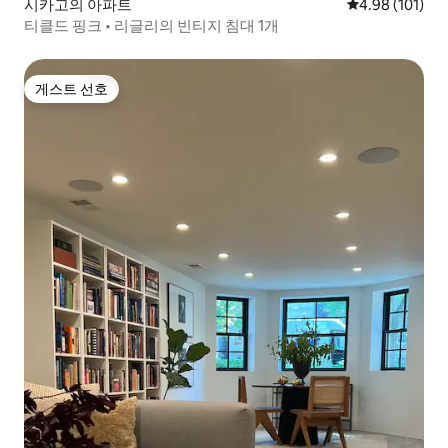
시카고의 아파트
평점 4.98점(5
4.98 (101)
티클드 핑크 • 리글리의 빈티지 침대 1개
게스트 선호
게스트 선호