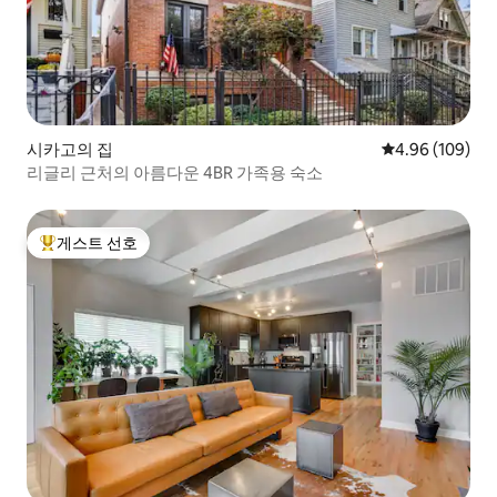
시카고의 집
평점 4.96점(5점
4.96 (109)
리글리 근처의 아름다운 4BR 가족용 숙소
게스트 선호
상위 게스트 선호