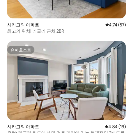
시카고의 아파트
평점 4.74점(5
4.74 (57)
최고의 위치! 리글리 근처 2BR
슈퍼호스트
슈퍼호스트
시카고의 아파트
평점 4.84점(5
4.84 (19)
홈런: 리글리 필드에서 몇 걸음 거리에 있는 현대적인 2베드룸