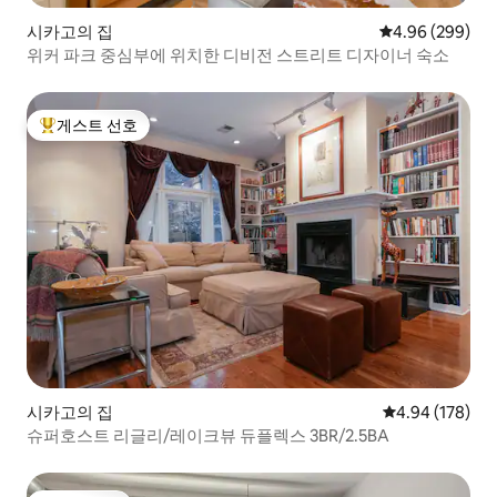
시카고의 집
평점 4.96점(5점
4.96 (299)
위커 파크 중심부에 위치한 디비전 스트리트 디자이너 숙소
게스트 선호
상위 게스트 선호
시카고의 집
평점 4.94점(5점
4.94 (178)
슈퍼호스트 리글리/레이크뷰 듀플렉스 3BR/2.5BA