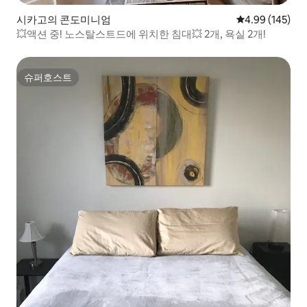
시카고의 콘도미니엄
평점 4.99점(5점
4.99 (145)
💥액션 중! 노스탈스트드에 위치한 침대💥 2개, 욕실 2개!
슈퍼호스트
슈퍼호스트