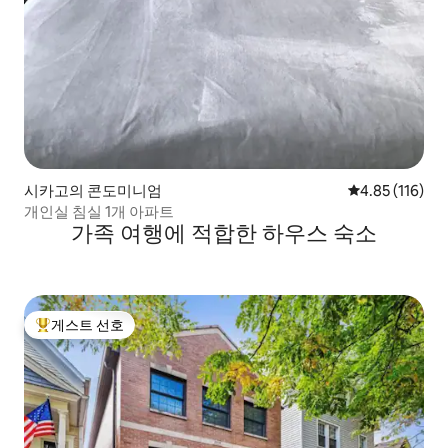
시카고의 콘도미니엄
평점 4.85점(5
4.85 (116)
개인실 침실 1개 아파트
가족 여행에 적합한 하우스 숙소
게스트 선호
상위 게스트 선호