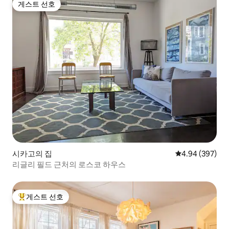
게스트 선호
게스트 선호
시카고의 집
평점 4.94점(5점
4.94 (397)
리글리 필드 근처의 로스코 하우스
게스트 선호
상위 게스트 선호