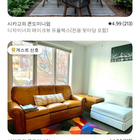
시카고의 콘도미니엄
평점 4.99점(5점
4.99 (213)
디자이너의 레이크뷰 듀플렉스(전용 뒷마당 포함)
게스트 선호
상위 게스트 선호