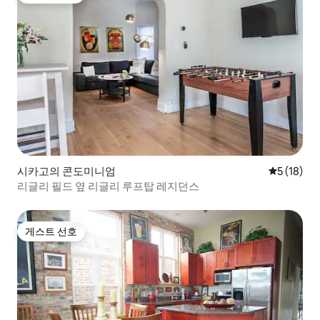
시카고의 콘도미니엄
평점 5점(5
5 (18)
리글리 필드 옆 리글리 루프탑 레지던스
게스트 선호
게스트 선호