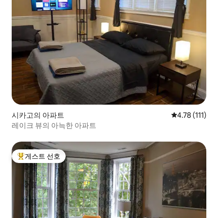
시카고의 아파트
평점 4.78점(5
4.78 (111)
레이크 뷰의 아늑한 아파트
게스트 선호
상위 게스트 선호