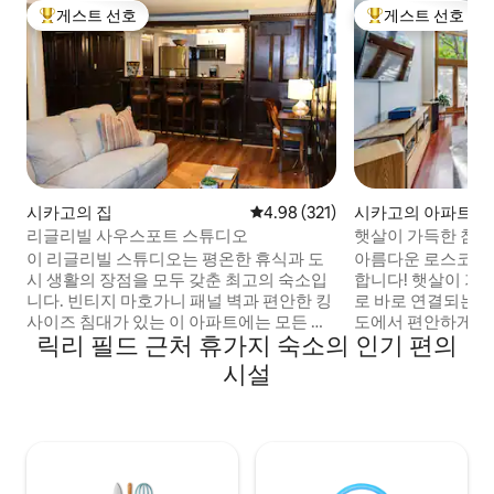
게스트 선호
게스트 선호
상위 게스트 선호
상위 게스트 선호
시카고의 집
평점 4.98점(5점 만점), 후기 321
4.98 (321)
시카고의 아파트
리글리빌 사우스포트 스튜디오
햇살이 가득한 침실 2
세탁기/건조기
이 리글리빌 스튜디오는 평온한 휴식과 도
아름다운 로스코 빌
시 생활의 장점을 모두 갖춘 최고의 숙소입
합니다! 햇살이 가
니다. 빈티지 마호가니 패널 벽과 편안한 킹
로 바로 연결되는 
사이즈 침대가 있는 이 아파트에는 모든 것
도에서 편안하게 휴
릭리 필드 근처 휴가지 숙소의 인기 편의
이 있습니다! 무료 커피, 차, 간식, 전용 업무
넓은 주방에서 직접
공간. 사우스포트 코리도어는 레스토랑, 바,
넓은 킹사이즈 침대
시설
쇼핑을 즐길 수 있는 곳에서 몇 블록 거리에
저희는 반려동물을
있습니다. 무료 노상 주차장이 있으며 엘/브
그러니 털 아기를 집
라운/퍼플/레드 라인 열차역까지 4블록입
습니다. 위커 파크
니다. 리글리 필드, 메트로, 빅은 4블록 거리
를 이용하세요. 콘
에 있습니다. 시카고 중심가에 위치한 이 정
출입구와 잠금 상자
원 스튜디오는 완벽한 휴양지입니다!
꼭 뵐 수 있기를 바