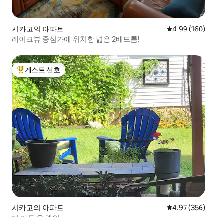
시카고의 아파트
평점 4.99점(5점
4.99 (160)
레이크뷰 중심가에 위치한 넓은 2베드룸!
게스트 선호
상위 게스트 선호
시카고의 아파트
평점 4.97점(5점
4.97 (356)