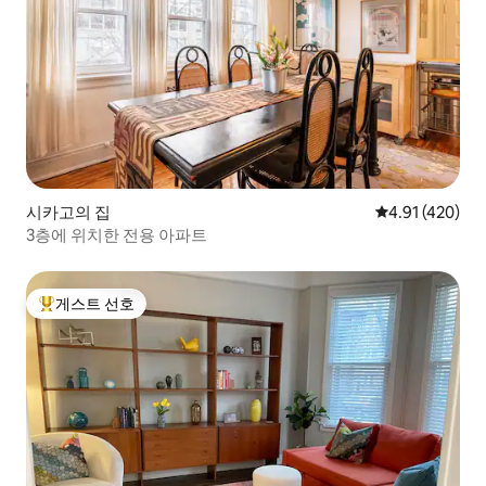
시카고의 집
평점 4.91점(5
4.91 (420)
3층에 위치한 전용 아파트
게스트 선호
상위 게스트 선호