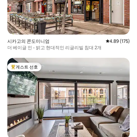
시카고의 콘도미니엄
평점 4.89점(5점
4.89 (175)
더 베이글 인 - 밝고 현대적인 리글리빌 침대 2개
게스트 선호
상위 게스트 선호