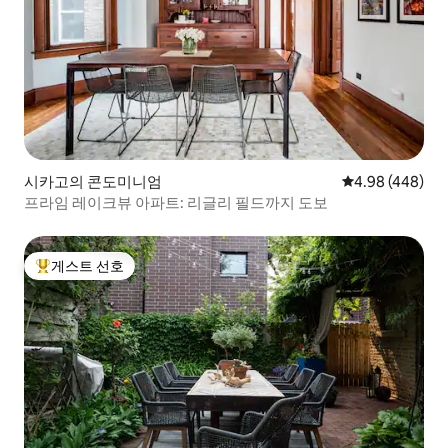
시카고의 콘도미니엄
평점 4.98점(5점
4.98 (448)
프라임 레이크뷰 아파트: 리글리 필드까지 도보
게스트 선호
상위 게스트 선호