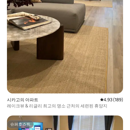
시카고의 아파트
평점 4.93점(5점
4.93 (189)
레이크뷰 & 리글리 최고의 명소 근처의 세련된 휴양지
슈퍼호스트
슈퍼호스트