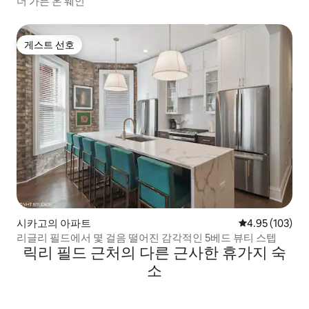
더 가든 온 웨인
게스트 선호
게스트 선호
시카고의 아파트
평점 4.95점(5점
4.95 (103)
리글리 필드에서 몇 걸음 떨어진 감각적인 5베드 뷰티 스텝
릭리 필드 근처의 다른 근사한 휴가지 숙
소