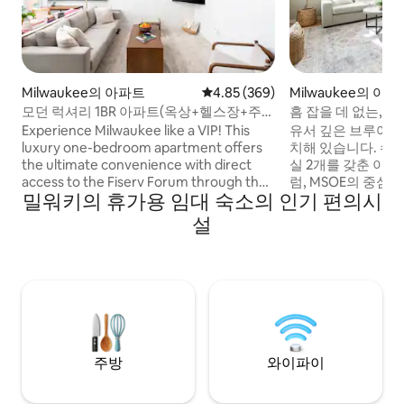
Milwaukee의 아파트
평점 4.85점(5점 만점), 후기 369
4.85 (369)
Milwaukee의 아
모던 럭셔리 1BR 아파트(옥상+헬스장+주차
흠 잡을 데 없는, 도
장)
타운, 피서브 포럼
Experience Milwaukee like a VIP! This
유서 깊은 브루어스
luxury one-bedroom apartment offers
치해 있습니다. 수영장과 함께 침실 2개/욕
the ultimate convenience with direct
실 2개를 갖춘 이 
access to the Fiserv Forum through the
럼, MSOE의 중심부
밀워키의 휴가용 임대 숙소의 인기 편의시
building's enclosed skywalk. Whether
이크 프론트 브루어
you're in town for a game, a concert, or
리와 같은 레스토랑
설
simply to explore, you'll love taking in the
있습니다. 언덕 바로 아래에 프레시 타임 식
skyline views from the rooftop patio,
료품점이 있습니다. 
working up a sweat in the fitness center,
베드룸 옵션도 운영
or relaxing in your sleek and comfortable
는 최대 7명까지 수
private space.
층 숙소 링크를 확인
https://www.airb
326a-4972-8fa9-5
주방
와이파이