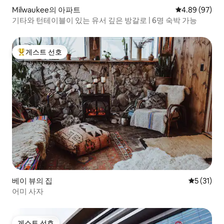
Milwaukee의 아파트
평점 4.89점(5
4.89 (97)
기타와 턴테이블이 있는 유서 깊은 방갈로 | 6명 숙박 가능
게스트 선호
상위 게스트 선호
베이 뷰의 집
평점 5점(5
5 (31)
어미 사자
게스트 선호