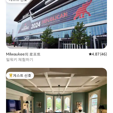
게스트 선호
Milwaukee의 로프트
평점 4.87점(5
4.87 (46)
밀워키 체험하기
게스트 선호
상위 게스트 선호