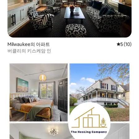
Milwaukee의 아파트
평점 5점(5
5 (10)
버클리의 키스케암 인