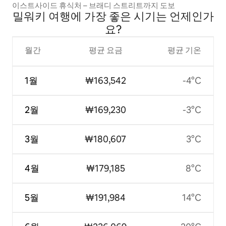
이스트사이드 휴식처 – 브래디 스트리트까지 도보
밀워키 여행에 가장 좋은 시기는 언제인가
요?
월간
평균 요금
평균 기온
1월
₩163,542
-4°C
2월
₩169,230
-3°C
3월
₩180,607
3°C
4월
₩179,185
8°C
5월
₩191,984
14°C