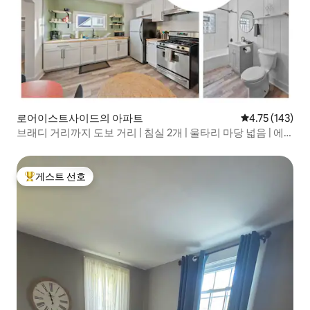
로어이스트사이드의 아파트
평점 4.75점(5
4.75 (143)
브래디 거리까지 도보 거리 | 침실 2개 | 울타리 마당 넓음 | 에
어컨
게스트 선호
상위 게스트 선호