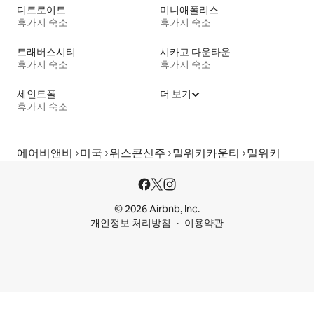
디트로이트
미니애폴리스
휴가지 숙소
휴가지 숙소
트래버스시티
시카고 다운타운
휴가지 숙소
휴가지 숙소
세인트폴
더 보기
휴가지 숙소
에어비앤비
미국
위스콘신주
밀워키카운티
밀워키
© 2026 Airbnb, Inc.
개인정보 처리방침
이용약관