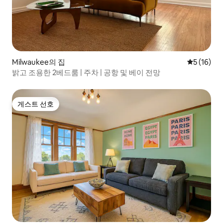
Milwaukee의 집
평점 5점(5
5 (16)
밝고 조용한 2베드룸 | 주차 | 공항 및 베이 전망
게스트 선호
게스트 선호