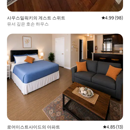
사우스밀워키의 게스트 스위트
평점 4.99점(5
4.99 (98)
유서 깊은 호손 하우스
로어이스트사이드의 아파트
평점 4.85점(5
4.85 (13)