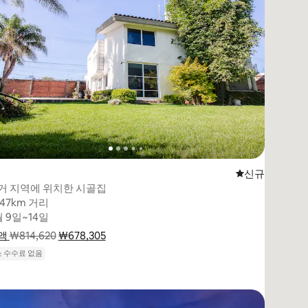
신규 숙소
신규
거 지역에 위치한 시골집
747km 거리
747km 거리
월 9일~14일
월 9일~14일
액
요금 내역 표시
₩814,620
₩678,305
요금 내역 표시
 수수료 없음