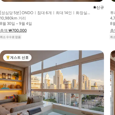
신규 숙소
신규
[성심당 5분] ONDOㅣ침대 6개ㅣ최대 14인ㅣ화장실
투
2개ㅣ무료주차ㅣ호텔침구
10,980km 거리
10,980km 거리
4,
4,
8월 30일 ~ 9월 4일
8월 30일 ~ 9월 4일
8월
8월
총액
총액 ₩700,000
₩700,000
요금 내역 표시
총
총액
취소 수수료 없음
취소
게스트 선호
상위 게스트 선호