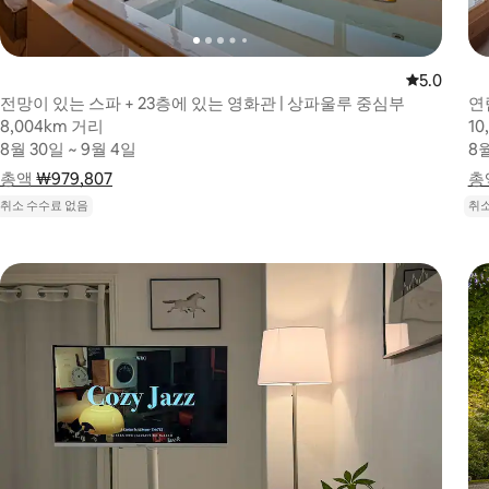
평점 5.0점
5.0
전망이 있는 스파 + 23층에 있는 영화관 | 상파울루 중심부
연
8,004km 거리
8,004km 거리
10
10
8월 30일 ~ 9월 4일
8월 30일 ~ 9월 4일
8월
8월
총액
총액 ₩979,807
₩979,807
요금 내역 표시
총
총액
취소 수수료 없음
취소