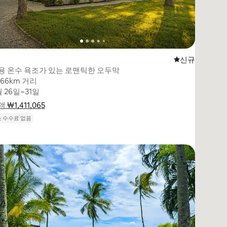
(5점 만점)
신규 숙소
신규
용 온수 욕조가 있는 로맨틱한 오두막
066km 거리
066km 거리
월 26일~31일
월 26일~31일
액
 ₩1,411,065
₩1,411,065
요금 내역 표시
 수수료 없음