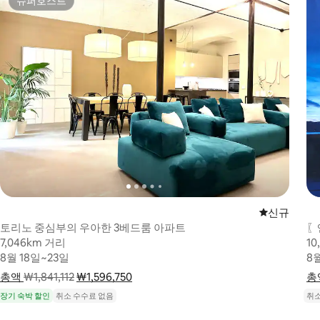
슈퍼호스트
슈퍼호스트
신규 숙소
신규
토리노 중심부의 우아한 3베드룸 아파트
〖
7,046km 거리
7,046km 거리
10
10
8월 18일~23일
8월 18일~23일
8월
8월
총액
요금 내역 표시
₩1,841,112
₩1,596,750
요금 내역 표시
총
장기 숙박 할인
취소 수수료 없음
취소