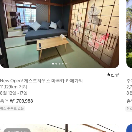
신규 숙소
신규
New Open! 게스트하우스 마루카 카메가와
주
11,129km 거리
11,129km 거리
2,
2,
8월 12일~17일
8월 12일~17일
8
8
총액
총액 ₩1,703,988
₩1,703,988
요금 내역 표시
총
취소 수수료 없음
취소