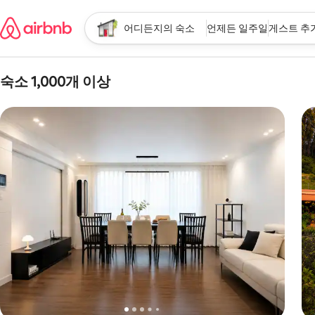
콘텐츠로
바로가기
어디든지의 숙소
언제든 일주일
게스트 추
검색 시작하기
위치
체크인/체크아웃
게스트
숙소 1,000개 이상
검색 결과; 숙소 1,000개 이상