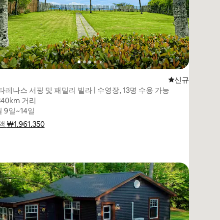
신규 숙소
신규
타레나스 서핑 및 패밀리 빌라 | 수영장, 13명 수용 가능
340km 거리
340km 거리
월 9일~14일
월 9일~14일
액
 ₩1,961,350
₩1,961,350
요금 내역 표시