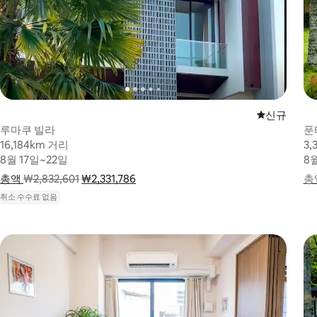
신규 숙소
신규
루마쿠 빌라
푼
16,184km 거리
16,184km 거리
3,
3,
8월 17일~22일
8월 17일~22일
8
8
총액
요금 내역 표시
₩2,832,601
₩2,331,786
요금 내역 표시
총
총액
취소 수수료 없음