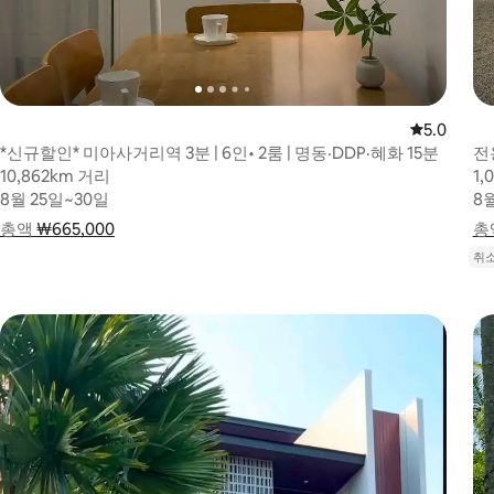
평점 5.0점
5.0
*신규할인* 미아사거리역 3분 | 6인• 2룸 | 명동·DDP·혜화 15분
전
10,862km 거리
10,862km 거리
1,
1,
8월 25일~30일
8월 25일~30일
8
8
총액
총액 ₩665,000
₩665,000
요금 내역 표시
총
총액
취소