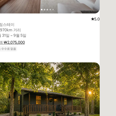
(5점 만점)
평점 5.0점(5
5.0
림스테이
,970km 거리
,970km 거리
 31일 ~ 9월 5일
 31일 ~ 9월 5일
액
 ₩2,075,000
₩2,075,000
요금 내역 표시
 수수료 없음