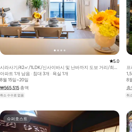
평점 5.0점
5.0
시라사기/42㎡/1LDK/신사이바시 및 난바까지 도보 거리/최대
프
4명(일본식 객실)/KIX/USJ
아파트 1개 남음
아파트 1개 남음
,
·
침대 3개
침대 3개
,
·
욕실 1개
욕실 1개
1,
1,
8월 15일~20일
8월 15일~20일
8
8
₩565,515
총액 ₩565,515
총액
총
총액
취소 수수료 없음
취소
슈퍼호스트
슈퍼호스트