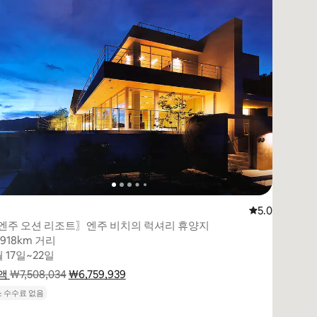
평점 5.0점(5
5.0
엔주 오션 리조트〗엔주 비치의 럭셔리 휴양지
,918km 거리
,918km 거리
 17일~22일
 17일~22일
액
요금 내역 표시
₩7,508,034
₩6,759,939
요금 내역 표시
 수수료 없음