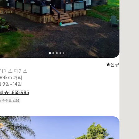
(5점 만점)
신규 숙소
신규
리아스 파인스
589km 거리
589km 거리
월 9일~14일
월 9일~14일
액
 ₩1,855,985
₩1,855,985
요금 내역 표시
 수수료 없음