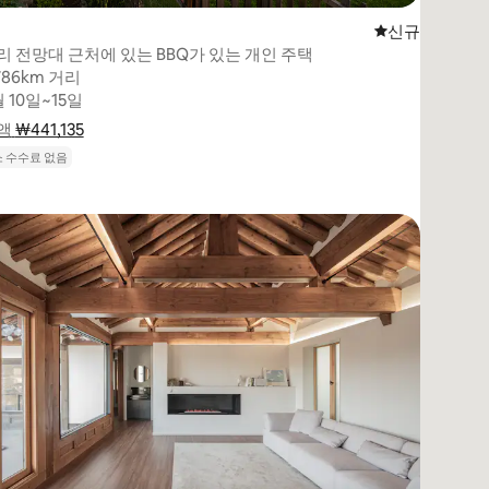
신규 숙소
신규
리 전망대 근처에 있는 BBQ가 있는 개인 주택
786km 거리
786km 거리
 10일~15일
 10일~15일
액
 ₩441,135
₩441,135
요금 내역 표시
 수수료 없음