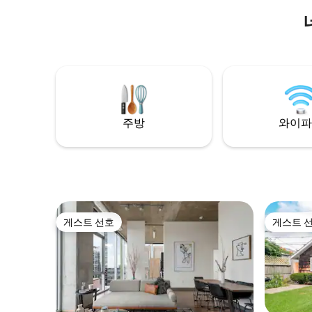
4피트 깊이의 삼나무 온수 욕조에서 달과 별
파노라마 전망
이 머리 위로 빙글빙글 도는 동안, 폭포가 코
에서 맛있
이 연못으로 떨어지고, 화로 테이블과 횃불
양파 돔 
이 타오르는 동안 휴식을 취해보세요. 개울
에서 식사를 즐겨
덕분에 이곳은 많은 새, 다람쥐, 토끼, 여우
휴식을 취
가 있는 야생동물 보호 구역입니다. 마법 같
감상하세요
은 경험을 하고 특별한 추억을 만들어 보세
식을 취해보세요. 이 도시
요! Chgo Magazine이 저희를 Chgo의 상위
핑, 예술
3위 스테이케이션으로 평가한 이유를 확인
해보세요!
주방
와이파
게스트 선호
게스트 
게스트 선호
게스트 