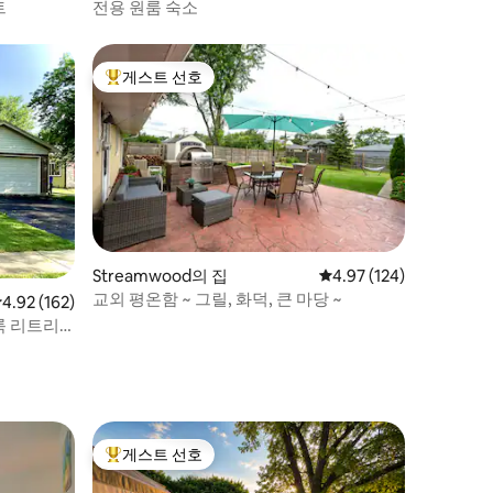
트
전용 원룸 숙소
게스트 선호
상위 게스트 선호
Streamwood의 집
평점 4.97점(5점 만점), 
4.97 (124)
교외 평온함 ~ 그릴, 화덕, 큰 마당 ~
점 4.92점(5점 만점), 후기 162개
4.92 (162)
룩 리트리
게스트 선호
상위 게스트 선호