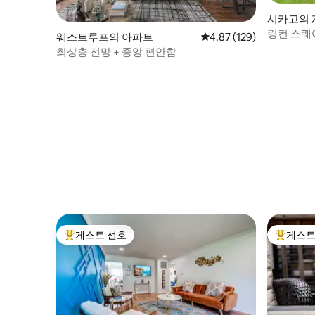
시카고의 
링컨 스퀘
웨스트루프의 아파트
평점 4.87점(5점 만점), 
4.87 (129)
최상층 전망 + 중앙 편안함
게스트 선호
게스트
상위 게스트 선호
상위 게