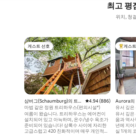
최고 평
위치, 청
게스트 선호
게스트
게스트 선호
상위 게
샴버그(Schaumburg)의 트리
평점 4.94점(5점 만점), 
4.94 (886)
Aurora
하우스
마법 같은 정원 트리하우스(편의시설*)
유서 깊은
여름이 왔습니다. 트리하우스는 에어컨이
유서 깊은
설치되어 있고 아늑하며, 온수/냉수 욕조가
움과 역사적
준비되어 있습니다! 상록수 사이에 자리한
년에 지어져
고급스럽고 420 친화적이며 매우 개인적인
실 1개의