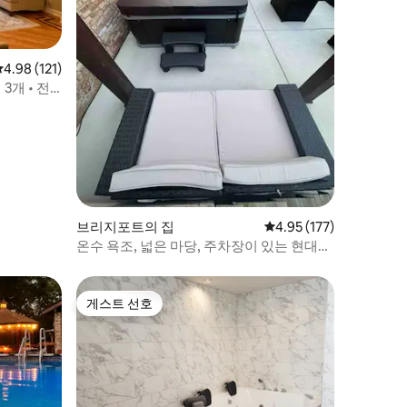
평점 4.98점(5점 만점), 후기 121개
4.98 (121)
3개 • 전
브리지포트의 집
평점 4.95점(5점 만점), 
4.95 (177)
온수 욕조, 넓은 마당, 주차장이 있는 현대적
인 휴양지
게스트 선호
게스트 선호