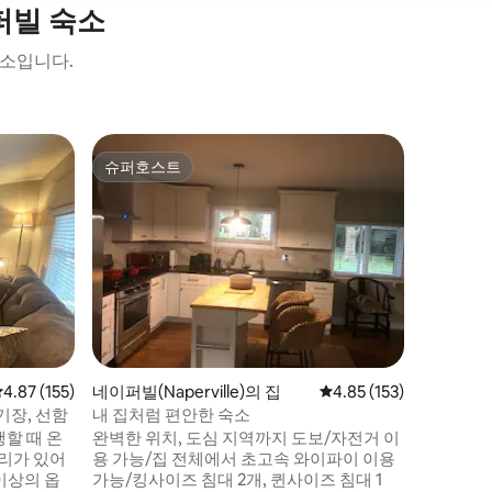
퍼빌 숙소
숙소입니다.
네이퍼빌(Na
슈퍼호스트
게스트 
슈퍼호스트
게스트 
반려견 친
대/2 욕실
네이퍼빌 
온 가족이
퍼빌! 마
모의 반려
내, I-8
행지에서 
트된 숙소
안하게 지낼
가 있으며
평점 4.87점(5점 만점), 후기 155개
4.87 (155)
네이퍼빌(Naperville)의 집
평점 4.85점(5점 만점), 
4.85 (153)
그릴/식탁
을 갖추고
기장, 선함
내 집처럼 편안한 숙소
할 때 온
완벽한 위치, 도심 지역까지 도보/자전거 이
거리가 있어
용 가능/집 전체에서 초고속 와이파이 이용
이상의 옵
가능/킹사이즈 침대 2개, 퀸사이즈 침대 1