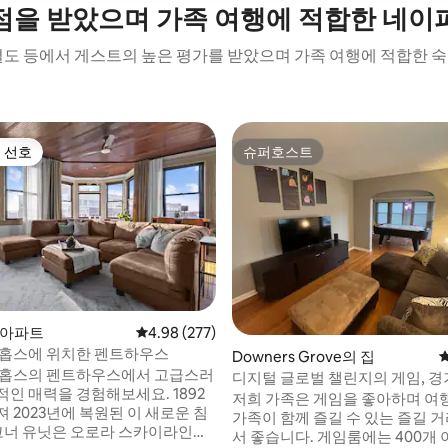
점을 받았으며 가족 여행에 적합한 네이
결도 등에서 게스트의 높은 평가를 받았으며 가족 여행에 적합한 
 선호
슈퍼호스트
스트 선호
슈퍼호스트
후기 886개
의 아파트
평점 4.98점(5점 만점), 후기 277개
4.98 (277)
 홉스에 위치한 펜트하우스
Downers Grove의 집
 홉스의 펜트하우스에서 고급스러
디지털 글로벌 챌린지의 게임, 경
인 매력을 경험해보세요. 1892
저희 가족은 게임을 좋아하며 여행
 2023년에 복원된 이 새로운 침
가족이 함께 즐길 수 있는 즐길 
 코너 유닛은 오로라 스카이라인의
서 좋습니다. 게임룸에는 400개 