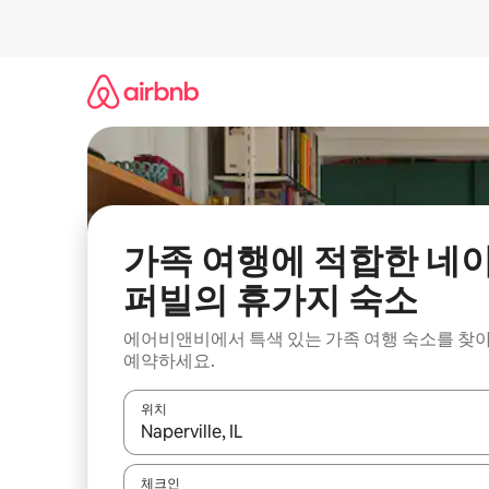
콘
텐
츠
로
바
로
가
기
가족 여행에 적합한 네
퍼빌의 휴가지 숙소
에어비앤비에서 특색 있는 가족 여행 숙소를 찾
예약하세요.
위치
결과가 나오면 위·아래 화살표 키를 사용하거나 터치
체크인