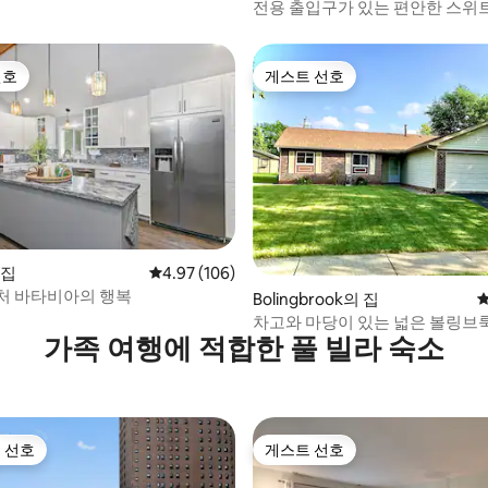
전용 출입구가 있는 편안한 스위
선호
게스트 선호
선호
게스트 선호
후기 103개
 집
평점 4.97점(5점 만점), 후기 106개
4.97 (106)
처 바타비아의 행복
Bolingbrook의 집
평
차고와 마당이 있는 넓은 볼링브
가족 여행에 적합한 풀 빌라 숙소
트
 선호
게스트 선호
스트 선호
게스트 선호