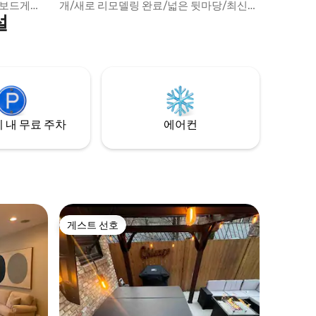
 보드게임
개/새로 리모델링 완료/넓은 뒷마당/최신형
설
즐이 마음
가전제품/차고에 차를 주차할 수 있는 공간
마당이 있는
또는 긴 진입로에 주차 가능/좌석이 있는 외
것이 갖춰
부 베란다/반려동물 동반 가능 - 보증금이나
 아래층은
기타 요금 없음. 이 숙소는 제가 처음으로 등
을 놓을 수
록한 숙소입니다. 사람들이 더 많은 것들을
숙박 기간:
알아차리고 나면 설명을 더 추가하겠습니
요!
다. 나열하기에는 너무 많습니다.
 내 무료 주차
에어컨
게스트 선호
게스트 선호