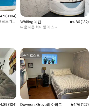
점 4.96점(5점 만점), 후기 104개
4.96 (104)
 유르트가
Whiting의 집
평점 4.86점(5점 만점), 
4.86 (182)
다운타운 화이팅의 스파
슈퍼호스트
슈퍼호스트
점 4.89점(5점 만점), 후기 104개
4.89 (104)
Downers Grove의 아파트
평점 4.76점(5점 만점), 
4.76 (127)