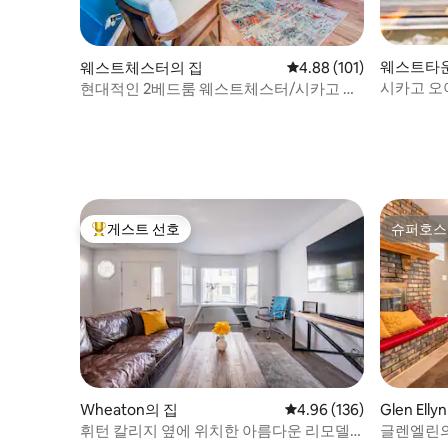
웨스트타
웨스트체스터의 집
평점 4.88점(5점 만점), 
4.88 (101)
시카고 오아
현대적인 2베드룸 웨스트체스터/시카고 숙
로
소. 온수 욕조 있음
게스트 선호
슈퍼호스
상위 게스트 선호
슈퍼호스
Wheaton의 집
평점 4.96점(5점 만점), 
4.96 (136)
Glen Ell
휘턴 칼리지 옆에 위치한 아름다운 리모델
글렌엘린의