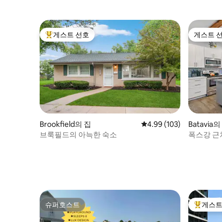
링 타운홈
게스트 선호
게스트 
상위 게스트 선호
게스트 
Brookfield의 집
평점 4.99점(5점 만점), 
4.99 (103)
Batavia의
브룩필드의 아늑한 숙소
폭스강 근
슈퍼호스트
게스트
슈퍼호스트
상위 게