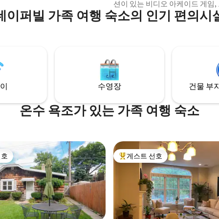
을 제공합니다. 완비된 주방
션이 있는 비디오 아케이드 게임,
는 요리를 즐겨보세요. 상징적인
네이퍼빌 가족 여행 숙소의 인기 편의시
등이 있습니다! 심플한 카드나 퍼
아래에서 창가 만의 맞춤형 테이블
에 드실 수도 있습니다. 넓은 뒷
보세요. 아늑한 소파에서
가구가 완비된 이 숙소에는 모든 
하고 대형 스크린 TV에서 영화를
져 있습니다. 침실 1 - 이층 침대,
. 푹신한 킹사이즈 침대에서 휴
풀, 위층은 트윈 침실 2 - 놀이 펜
 휴양지는 커피, 쇼
있는 공간이 있는 퀸 사이즈 침대 
, 엔터테인먼트 근처에 있습니다.
주말 이상, 즐거운 시간을 보내세
이
수영장
건물 부지
온수 욕조가 있는 가족 여행 숙소
선호
게스트 선호
선호
상위 게스트 선호