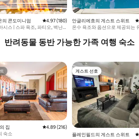
운의 콘도미니엄
평점 4.97점(5점 만점), 후기 180개
4.97 (180)
안글리에흐의 게스트 스위트
평
후기 101개
시스 | 스파 욕조, 파티오, 벽난
온수 욕조와 옵션으로 제공되는
있는 재미있는 게임룸 스위트
반려동물 동반 가능한 가족 여행 숙소
트
게스트 선호
트
게스트 선호
후기 136개
yn의 집
평점 4.89점(5점 만점), 후기 216개
4.89 (216)
 숙소
플레인필드의 게스트 스위트
평