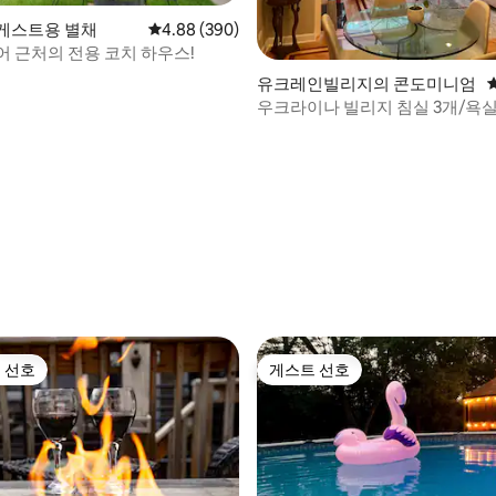
게스트용 별채
평점 4.88점(5점 만점), 후기 390개
4.88 (390)
어 근처의 전용 코치 하우스!
후기 129개
유크레인빌리지의 콘도미니엄
우크라이나 빌리지 침실 3개/욕실 
용 파티오, 주차장
 선호
게스트 선호
스트 선호
게스트 선호