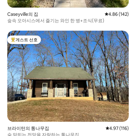
Caseyville의 집
평점 4.86점(5점
4.86 (142)
숲속 오아시스에서 즐기는 와인 한 병+조식(무료)
게스트 선호
상위 게스트 선호
브라이턴의 통나무집
평점 4.97점(5
4.97 (116)
숨 막히는 전망을 자랑하는 통나무집