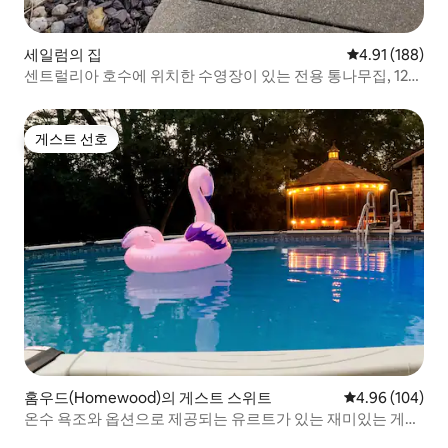
세일럼의 집
평점 4.91점(5
4.91 (188)
센트럴리아 호수에 위치한 수영장이 있는 전용 통나무집, 12명
숙박 가능.
게스트 선호
게스트 선호
홈우드(Homewood)의 게스트 스위트
평점 4.96점(5점
4.96 (104)
온수 욕조와 옵션으로 제공되는 유르트가 있는 재미있는 게임
룸 스위트