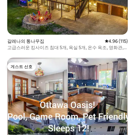
갈레나의 통나무집
평점 4.96점(5
4.96 (115)
고급스러운 킹사이즈 침대 5개, 욕실 5개, 온수 욕조, 영화관,
화덕, 전망
게스트 선호
게스트 선호