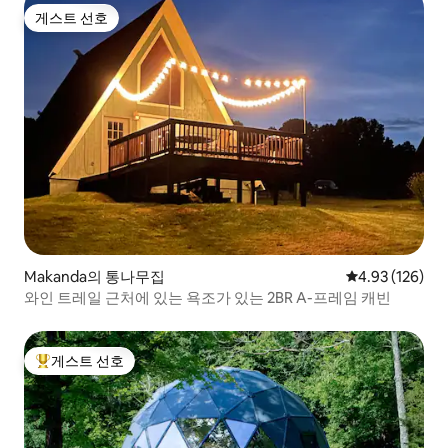
게스트 선호
게스트 선호
Makanda의 통나무집
평점 4.93점(5점
4.93 (126)
와인 트레일 근처에 있는 욕조가 있는 2BR A-프레임 캐빈
게스트 선호
상위 게스트 선호