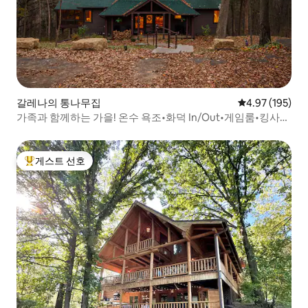
갈레나의 통나무집
평점 4.97점(5점
4.97 (195)
가족과 함께하는 가을! 온수 욕조•화덕 In/Out•게임룸•킹사이
즈 침대 3개
게스트 선호
상위 게스트 선호