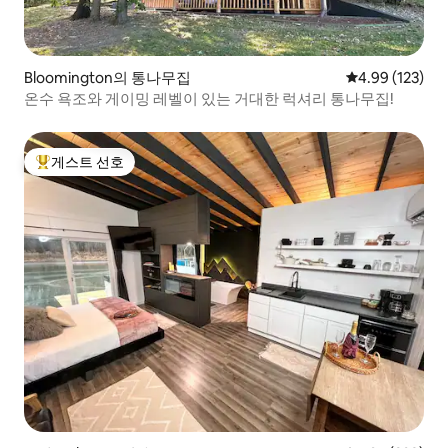
Bloomington의 통나무집
평점 4.99점(5점
4.99 (123)
온수 욕조와 게이밍 레벨이 있는 거대한 럭셔리 통나무집!
게스트 선호
상위 게스트 선호