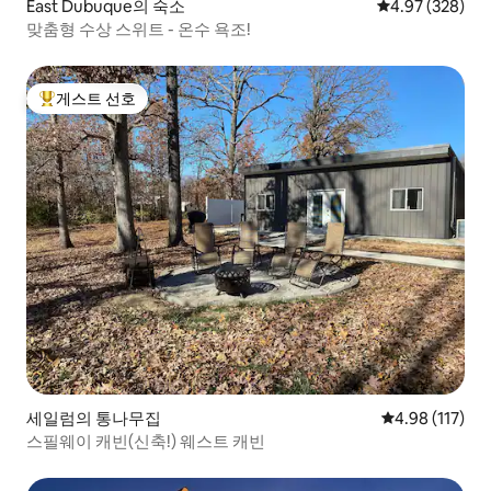
East Dubuque의 숙소
평점 4.97점(5점
4.97 (328)
맞춤형 수상 스위트 - 온수 욕조!
게스트 선호
상위 게스트 선호
세일럼의 통나무집
평점 4.98점(5
4.98 (117)
스필웨이 캐빈(신축!) 웨스트 캐빈