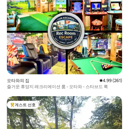
오타와의 집
평점 4.99점(5점
4.99 (261)
즐거운 휴양지 레크리에이션 룸 - 오타와 - 스타브드 록
게스트 선호
상위 게스트 선호