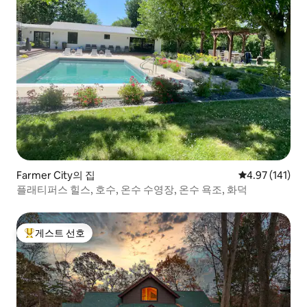
Farmer City의 집
평점 4.97점(5
4.97 (141)
플래티퍼스 힐스, 호수, 온수 수영장, 온수 욕조, 화덕
게스트 선호
상위 게스트 선호