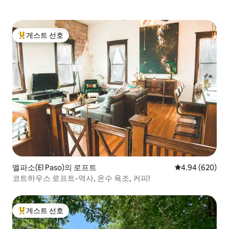
게스트 선호
상위 게스트 선호
엘파소(El Paso)의 로프트
평점 4.94점(5점
4.94 (620)
코트하우스 로프트-역사, 온수 욕조, 커피!
게스트 선호
상위 게스트 선호