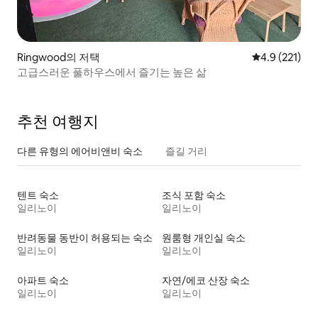
Ringwood의 저택
평점 4.9점(5점
4.9 (221)
고급스러운 풀하우스에서 즐기는 높은 삶
추천 여행지
다른 유형의 에어비앤비 숙소
즐길 거리
텐트 숙소
조식 포함 숙소
일리노이
일리노이
반려동물 동반이 허용되는 숙소
원룸형 개인실 숙소
일리노이
일리노이
아파트 숙소
자연/에코 산장 숙소
일리노이
일리노이