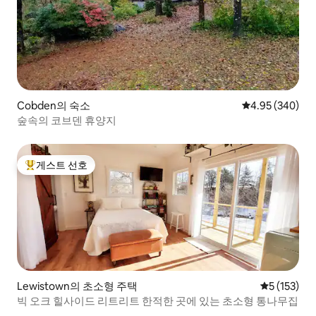
Cobden의 숙소
평점 4.95점(5점
4.95 (340)
숲속의 코브덴 휴양지
게스트 선호
상위 게스트 선호
Lewistown의 초소형 주택
평점 5점(5점
5 (153)
빅 오크 힐사이드 리트리트 한적한 곳에 있는 초소형 통나무집