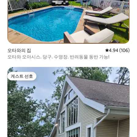
오타와의 집
평점 4.94점(5점
4.94 (106)
오타와 오아시스. 당구. 수영장. 반려동물 동반 가능!
게스트 선호
게스트 선호