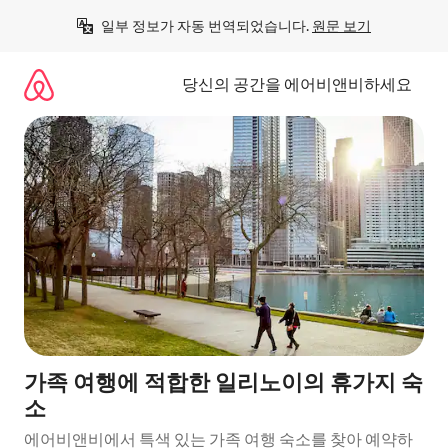
콘
일부 정보가 자동 번역되었습니다. 
원문 보기
텐
츠
로
당신의 공간을 에어비앤비하세요
바
로
가
기
가족 여행에 적합한 일리노이의 휴가지 숙
소
에어비앤비에서 특색 있는 가족 여행 숙소를 찾아 예약하