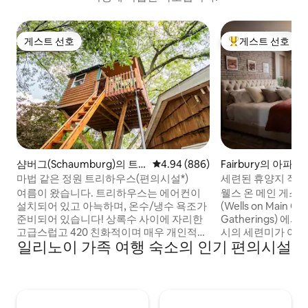
게스트 선호
게스트 선호
게스트 선호
상위 게스트 선호
샴버그(Schaumburg)의 트
평점 4.94점(5점 만점), 후기 886
4.94 (886)
Fairbury의 아파트
리하우스
마법 같은 정원 트리하우스(편의시설*)
세련된 휴양지 작은
련됨
여름이 왔습니다. 트리하우스는 에어컨이
웰스 온 메인 게스
설치되어 있고 아늑하며, 온수/냉수 욕조가
(Wells on Main Gu
준비되어 있습니다! 상록수 사이에 자리한
Gatherings) 
고급스럽고 420 친화적이며 매우 개인적인
시의 세련미가 어
일리노이 가족 여행 숙소의 인기 편의시설
4피트 깊이의 삼나무 온수 욕조에서 달과
니다. 로맨틱한 휴가, 여자들의 주말, 재충
별이 머리 위로 빙글빙글 도는 동안, 폭포가
전의 시간 등 우아
코이 연못으로 떨어지고, 화로 테이블과 횃
있습니다. 커플은 
불이 타오르는 동안 휴식을 취해보세요. 개
하게 휴식을 취하고
울 덕분에 이곳은 많은 새, 다람쥐, 토끼, 여
수 있습니다. 세련