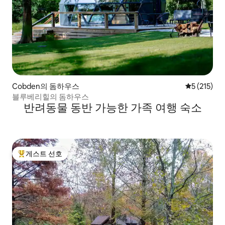
Cobden의 돔하우스
평점 5점(5점
5 (215)
블루베리힐의 돔하우스
반려동물 동반 가능한 가족 여행 숙소
게스트 선호
상위 게스트 선호