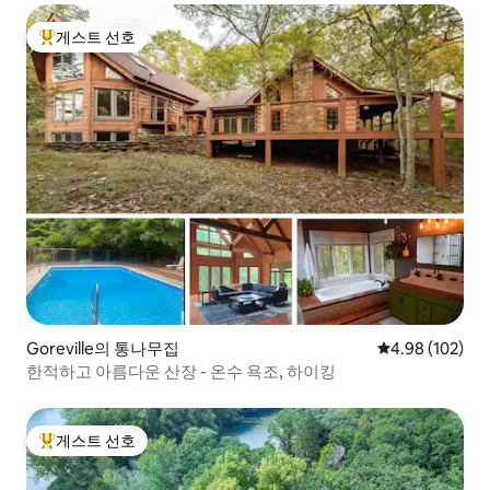
게스트 선호
상위 게스트 선호
Goreville의 통나무집
평점 4.98점(5점
4.98 (102)
한적하고 아름다운 산장 - 온수 욕조, 하이킹
게스트 선호
상위 게스트 선호