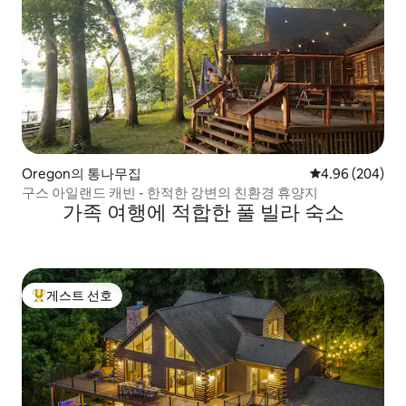
Oregon의 통나무집
평점 4.96점(5점
4.96 (204)
구스 아일랜드 캐빈 - 한적한 강변의 친환경 휴양지
가족 여행에 적합한 풀 빌라 숙소
게스트 선호
상위 게스트 선호