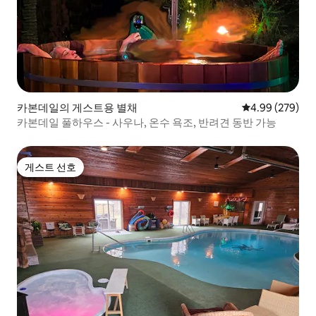
카본데일의 게스트용 별채
평점 4.99점(5점
4.99 (279)
카본데일 풀하우스 - 사우나, 온수 욕조, 반려견 동반 가능
게스트 선호
게스트 선호