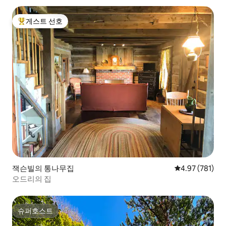
게스트 선호
상위 게스트 선호
잭슨빌의 통나무집
평점 4.97점(5점
4.97 (781)
오드리의 집
슈퍼호스트
슈퍼호스트