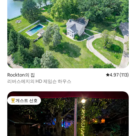
Rockton의 집
평점 4.97점(5
4.97 (113)
리버스에지의 HD 제임슨 하우스
게스트 선호
상위 게스트 선호