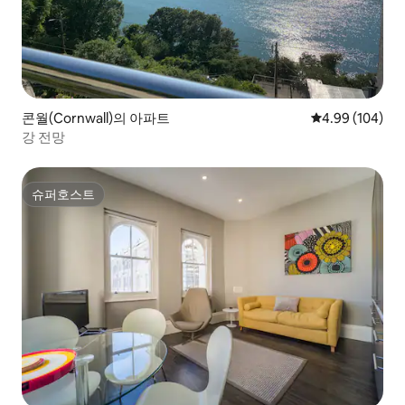
콘월(Cornwall)의 아파트
평점 4.99점(5점
4.99 (104)
강 전망
슈퍼호스트
슈퍼호스트