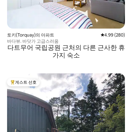
토키(Torquay)의 아파트
평점 4.99점(5점
4.99 (280)
바다뷰. 바닷가 고급스러움
다트무어 국립공원 근처의 다른 근사한 휴
가지 숙소
게스트 선호
상위 게스트 선호