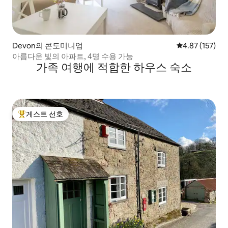
Devon의 콘도미니엄
평점 4.87점(5
4.87 (157)
아름다운 빛의 아파트, 4명 수용 가능
가족 여행에 적합한 하우스 숙소
게스트 선호
상위 게스트 선호