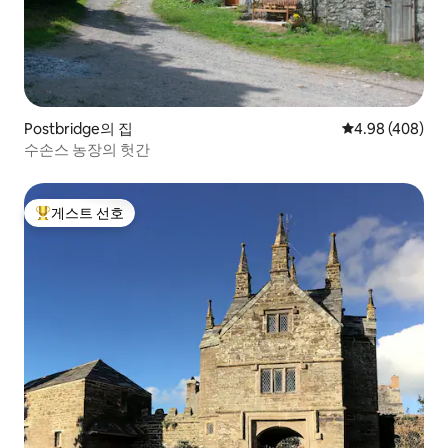
Postbridge의 집
평점 4.98점(5점
4.98 (408)
수손스 농장의 헛간
게스트 선호
상위 게스트 선호