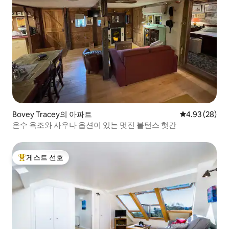
Bovey Tracey의 아파트
평점 4.93점(5
4.93 (28)
온수 욕조와 사우나 옵션이 있는 멋진 볼턴스 헛간
게스트 선호
상위 게스트 선호