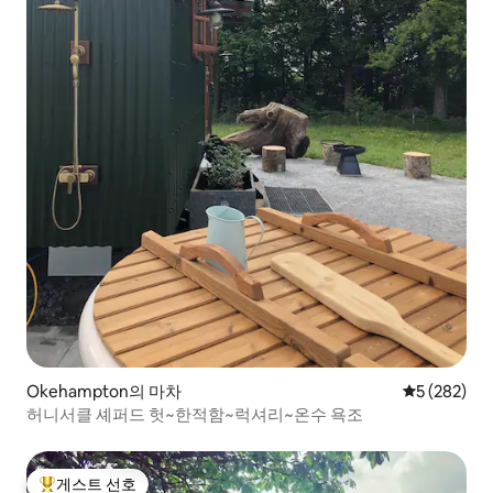
Okehampton의 마차
평점 5점(5점
5 (282)
허니서클 셰퍼드 헛~한적함~럭셔리~온수 욕조
게스트 선호