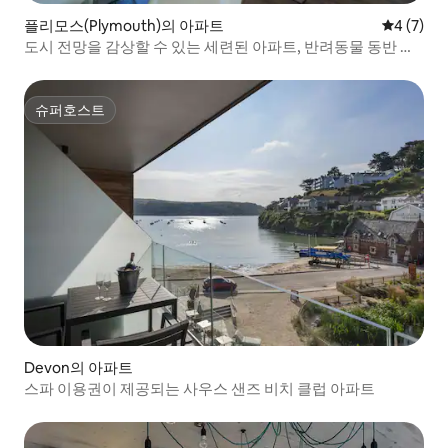
플리모스(Plymouth)의 아파트
평점 4점(
4 (7)
도시 전망을 감상할 수 있는 세련된 아파트, 반려동물 동반 가
능
슈퍼호스트
슈퍼호스트
Devon의 아파트
스파 이용권이 제공되는 사우스 샌즈 비치 클럽 아파트