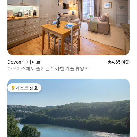
Devon의 아파트
평점 4.85점(5
4.85 (40)
다트머스에서 즐기는 우아한 커플 휴양지
게스트 선호
상위 게스트 선호