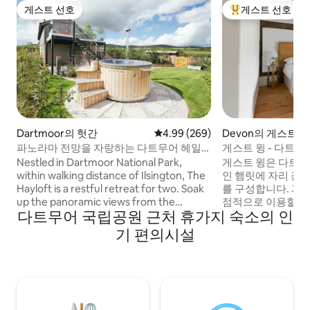
게스트 선호
게스트 선호
게스트 선호
상위 게스트 선호
Dartmoor의 헛간
평점 4.99점(5점 만점), 후기 269
4.99 (269)
Devon의 게스트 
파노라마 전망을 자랑하는 다트무어 헤일
게스트 윙 - 다트무
로프트 럭셔리 숙소
Nestled in Dartmoor National Park,
게스트 윙은 다트무
within walking distance of Ilsington, The
인 햄릿에 자리 잡은
Hayloft is a restful retreat for two. Soak
를 구성합니다. 게스트는 숙소의 이 윙을 독
up the panoramic views from the
점적으로 이용할 수
다트무어 국립공원 근처 휴가지 숙소의 인
balcony, spend your evenings in the
사적인 아름다움이 
wood fired hot tub gazing at the stars or
리함과 섬세하게 조화를
기 편의시설
cosy up by the fire. Enjoy a relaxing
기에 완벽한 장소입니다. 하우스
getaway in this spacious, luxurious and
서 데번 최고의 에
detached conversion, designed with
등재되어 있습니다. 문을 나서 차선을 따
tranquility in mind, in a perfect location
열린 황야로 올라가
for exploring all Devon has to offer. We
벽난로 옆에서 휴
love to welcome dogs and the garden is
영화를 감상하세요