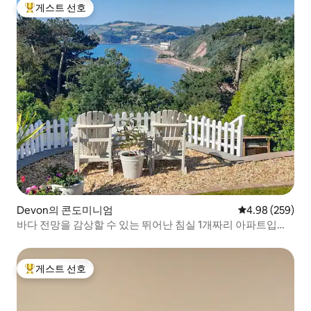
게스트 선호
상위 게스트 선호
Devon의 콘도미니엄
평점 4.98점(5점
4.98 (259)
바다 전망을 감상할 수 있는 뛰어난 침실 1개짜리 아파트입니
다.
게스트 선호
상위 게스트 선호