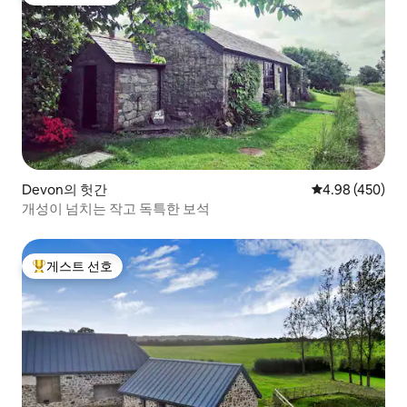
상위 게스트 선호
Devon의 헛간
평점 4.98점(5점
4.98 (450)
개성이 넘치는 작고 독특한 보석
게스트 선호
상위 게스트 선호