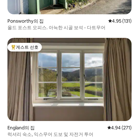
Ponsworthy의 집
평점 4.95점(5
4.95 (131)
올드 포스트 오피스. 아늑한 시골 보석 - 다트무어
게스트 선호
상위 게스트 선호
England의 집
평점 4.94점(5점
4.94 (271)
럭셔리 숙소, 익스무어 도보 및 자전거 투어