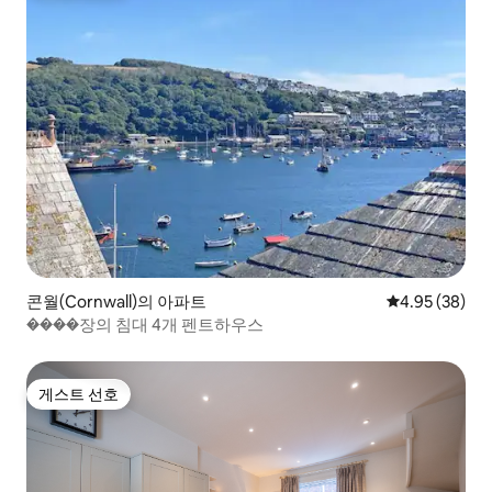
콘월(Cornwall)의 아파트
평점 4.95점(5
4.95 (38)
����장의 침대 4개 펜트하우스
게스트 선호
게스트 선호