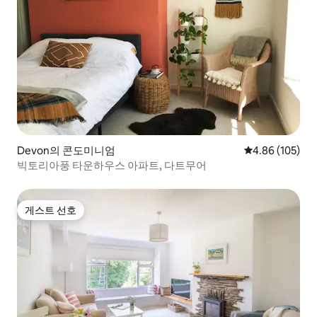
Devon의 콘도미니엄
평점 4.86점(5점
4.86 (105)
빅토리아풍 타운하우스 아파트, 다트무어
게스트 선호
게스트 선호