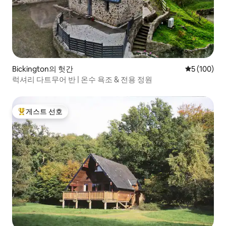
Bickington의 헛간
평점 5점(5점
5 (100)
럭셔리 다트무어 반 | 온수 욕조 & 전용 정원
게스트 선호
상위 게스트 선호