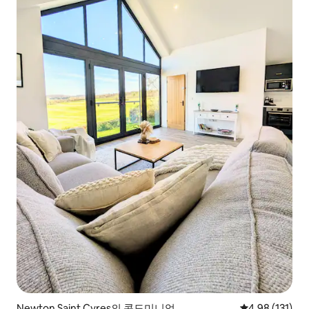
Newton Saint Cyres의 콘도미니엄
평점 4.98점(5
4.98 (131)