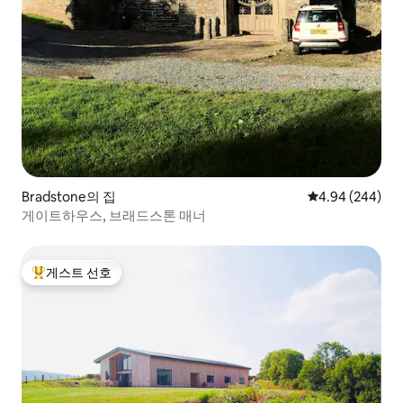
Bradstone의 집
평점 4.94점(5점
4.94 (244)
게이트하우스, 브래드스톤 매너
게스트 선호
상위 게스트 선호