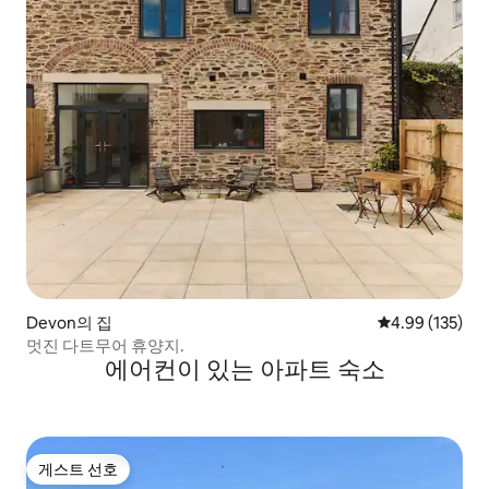
Devon의 집
평점 4.99점(5점
4.99 (135)
멋진 다트무어 휴양지.
에어컨이 있는 아파트 숙소
게스트 선호
게스트 선호