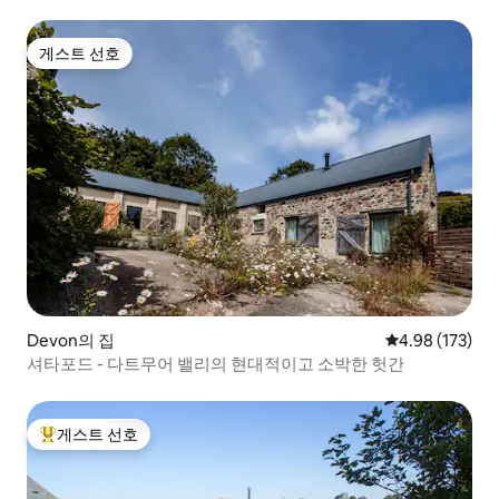
게스트 선호
게스트 선호
Devon의 집
평점 4.98점(5점
4.98 (173)
셔타포드 - 다트무어 밸리의 현대적이고 소박한 헛간
게스트 선호
상위 게스트 선호