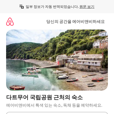
콘
일부 정보가 자동 번역되었습니다. 
원문 보기
텐
츠
로
당신의 공간을 에어비앤비하세요
바
로
가
기
다트무어 국립공원 근처의 숙소
에어비앤비에서 특색 있는 숙소, 독채 등을 예약하세요.