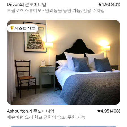
Devon의 콘도미니엄
평점 4.93점(5
4.93 (401)
프림로즈 스튜디오 - 반려동물 동반 가능, 전용 주차장
게스트 선호
상위 게스트 선호
Ashburton의 콘도미니엄
평점 4.95점(5점
4.95 (408)
애슈버턴 요리 학교 근처의 숙소, 주차 가능