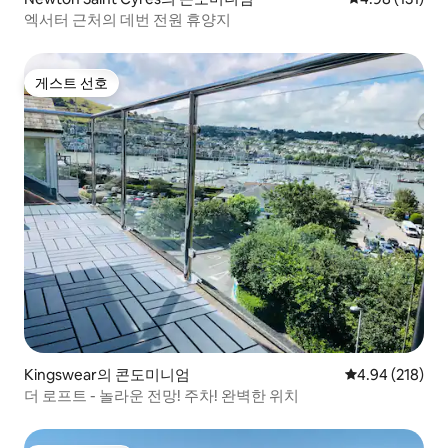
엑서터 근처의 데번 전원 휴양지
게스트 선호
게스트 선호
Kingswear의 콘도미니엄
평점 4.94점(5점
4.94 (218)
더 로프트 - 놀라운 전망! 주차! 완벽한 위치