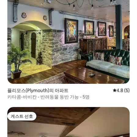
플리모스(Plymouth)의 아파트
평점 4.8점(
4.8 (5)
카타콤-바비칸 - 반려동물 동반 가능 - 5명
게스트 선호
게스트 선호