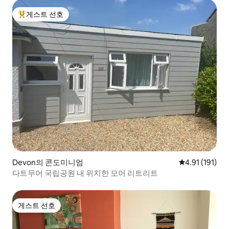
게스트 선호
상위 게스트 선호
Devon의 콘도미니엄
평점 4.91점(5
4.91 (191)
다트무어 국립공원 내 위치한 모어 리트리트
게스트 선호
게스트 선호