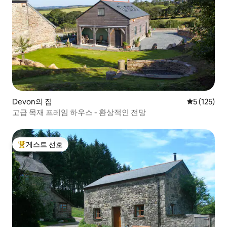
Devon의 집
평점 5점(5점
5 (125)
고급 목재 프레임 하우스 - 환상적인 전망
게스트 선호
상위 게스트 선호