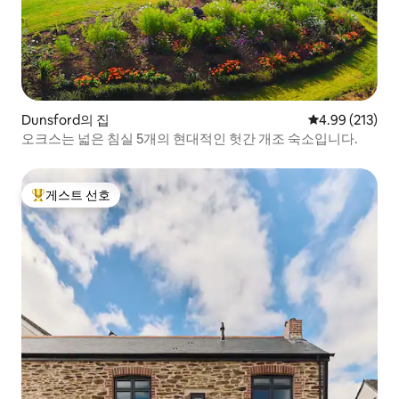
Dunsford의 집
평점 4.99점(5점
4.99 (213)
오크스는 넓은 침실 5개의 현대적인 헛간 개조 숙소입니다.
게스트 선호
상위 게스트 선호