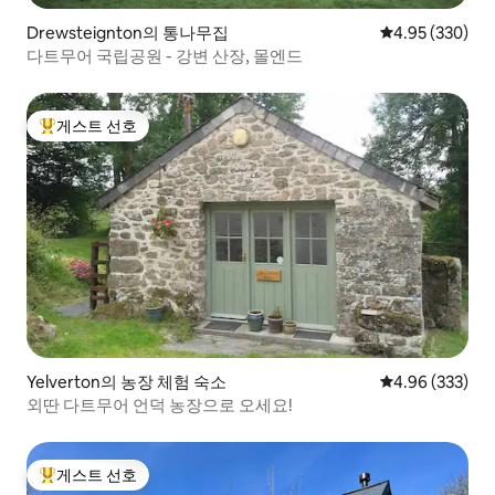
Drewsteignton의 통나무집
평점 4.95점(5점
4.95 (330)
다트무어 국립공원 - 강변 산장, 몰엔드
게스트 선호
상위 게스트 선호
Yelverton의 농장 체험 숙소
평점 4.96점(5점
4.96 (333)
외딴 다트무어 언덕 농장으로 오세요!
게스트 선호
상위 게스트 선호