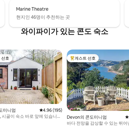
Marine Theatre
현지인 46명이 추천하는 곳
와이파이가 있는 콘도 숙소
 선호
게스트 선호
스트 선호
상위 게스트 선호
콘도미니엄
평점 4.96점(5점 만점), 후기 195개
4.96 (195)
, 시골이 숙소 바로 앞에 있습니
후기 231개
Devon의 콘도미니엄
평
바다 전망을 감상할 수 있는 뛰어난
짜리 아파트입니다.