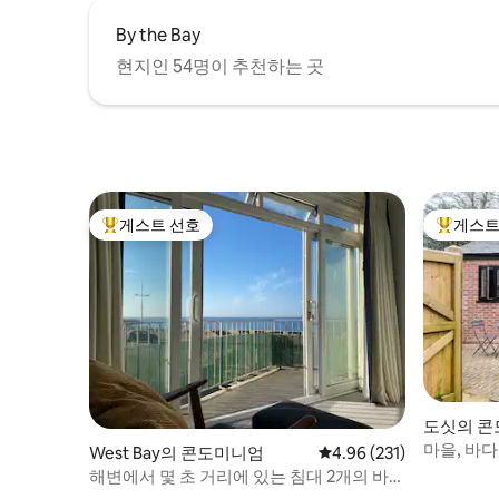
By the Bay
현지인 54명이 추천하는 곳
게스트 선호
게스트
상위 게스트 선호
상위 게
도싯의 
마을, 바다
West Bay의 콘도미니엄
평점 4.96점(5점 만점), 
4.96 (231)
다.
해변에서 몇 초 거리에 있는 침대 2개의 바닷
가 아파트 도싯