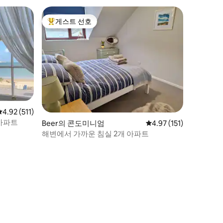
게스트 선호
상위 게스트 선호
평점 4.92점(5점 만점), 후기 511개
4.92 (511)
아파트
Beer의 콘도미니엄
평점 4.97점(5점 만점),
4.97 (151)
해변에서 가까운 침실 2개 아파트