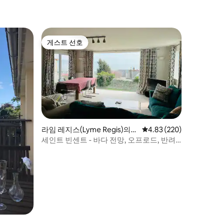
게스트 선호
게스트 선호
라임 레지스(Lyme Regis)의
평점 4.83점(5점 만점), 
4.83 (220)
집
세인트 빈센트 - 바다 전망, 오프로드, 반려
견 동반 가능