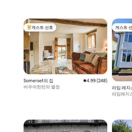
게스트 선호
게스트 
상위 게스트 선호
게스트 
Somerset의 집
평점 4.99점(5점 만점), 
4.99 (248)
바우어힌턴의 별장
라임 레지스(
라임레지스 
다 전망