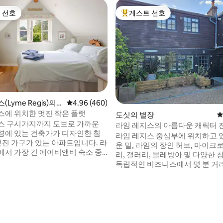
 선호
게스트 선호
스트 선호
상위 게스트 선호
Lyme Regis)의
평점 4.96점(5점 만점), 후기 460개
4.96 (460)
스에 위치한 멋진 작은 플랫
도싯의 별장
평
스 구시가지까지 도보로 가까운
라임 레지스의 아름다운 캐릭터
경에 있는 건축가가 디자인한 침
라임 레지스 중심부에 위치하고 있
멋진 가구가 있는 아파트입니다. 라
운 밀, 라임의 장인 허브, 마이크
에서 가장 긴 에어비앤비 숙소 중
리, 갤러리, 물레방아 및 다양한
 라이즈 (Bentley Rise) 는 노
독립적인 비즈니스에서 몇 분 거
이 있으며, 전국 잡지에 소개된 숨
니다. 해변과 해안가에서 가깝습니
자리잡고 있습니다. 일년 내내
에서 떨어져 있으며, 차량 1대를 
따뜻하며 편안하게 지낼 수 있도
주차장과 안뜰이 있습니다. 이 
후기 173개
었습니다. 겨울 저녁에 불을 피우
는 목재 대들보, 노출된 벽돌, 벽
에 정원에서 일몰을 즐겨보세요.
만 현대적인 주방과 욕실이 있습니다. 
안을 탐험하기 위한 완벽한 거점
식당이 있는 개방형 레이아웃. 