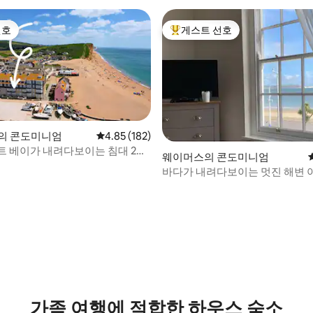
선호
게스트 선호
선호
상위 게스트 선호
ay의 콘도미니엄
평점 4.85점(5점 만점), 후기 182개
4.85 (182)
트 베이가 내려다보이는 침대 2개
웨이머스의 콘도미니엄
바다가 내려다보이는 멋진 해변 
후기 123개
가족 여행에 적합한 하우스 숙소