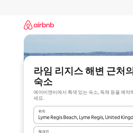
콘
텐
츠
로
바
로
가
기
라임 리지스 해변 근처
숙소
에어비앤비에서 특색 있는 숙소, 독채 등을 예약
세요.
위치
결과가 나오면 위·아래 화살표 키를 사용하거나 터치
체크인