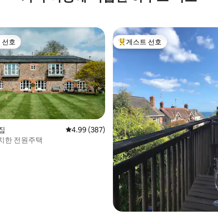
 선호
게스트 선호
스트 선호
상위 게스트 선호
후기 357개
 집
평점 4.99점(5점 만점), 후기 387개
4.99 (387)
치한 전원주택