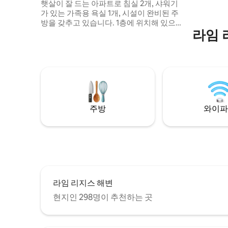
햇살이 잘 드는 아파트로 침실 2개, 샤워기
입니다.
가 있는 가족용 욕실 1개, 시설이 완비된 주
방을 갖추고 있습니다. 1층에 위치해 있으며
라임 
의류 매장 위에 있습니다(엘리베이터는 없
습니다). 킹사이즈 침대 1개와 작은 더블 침
대 2개가 있어 최대 4명까지 편안하게 잘 수
있습니다. 무료 와이파이, 새로운 스마트
TV, 식기 세척기, 전자레인지, 헤어드라이어
2개, 모든 침구, 비치 타월이 구비되어 있습
니다. 주차장은 없지만 맞은편에 하나를 포
함하여 4개의 주차장이 가깝습니다.
주방
와이파
라임 리지스 해변
현지인 298명이 추천하는 곳