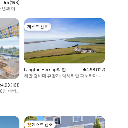
평점 5점(5점 만점), 후기 198개
5 (198)
해변과 마
게스트 선호
게스트 선호
Langton Herring의 집
평점 4.98점(5점 만점), 
4.98 (122)
해안 경비대 휴양지: 럭셔리한 파노라마 바
다 전망
평점 4.93점(5점 만점), 후기 161개
4.93 (161)
 8명 숙박
게스트 선호
상위 게스트 선호