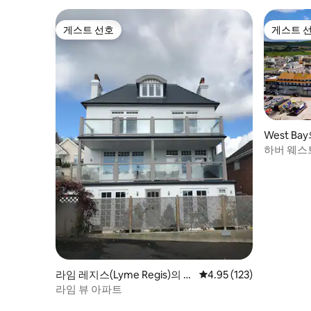
게스트 선호
게스트 
게스트 선호
게스트 
West B
하버 웨스
아파트
라임 레지스(Lyme Regis)의 콘
평점 4.95점(5점 만점), 
4.95 (123)
도미니엄
라임 뷰 아파트