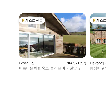
게스트 선호
게스트
상위 게스트 선호
상위 게
Eype의 집
평점 4.92점(5점 만점), 
4.92 (357)
Devon의
아름다운 해변 숙소, 놀라운 바다 전망 및 산
농장에 위
책