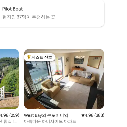
Pilot Boat
현지인 37명이 추천하는 곳
게스트 선호
상위 게스트 선호
점 4.98점(5점 만점), 후기 259개
4.98 (259)
West Bay의 콘도미니엄
평점 4.98점(5점 만점), 
4.98 (383)
 침실 1개
아름다운 하버사이드 아파트