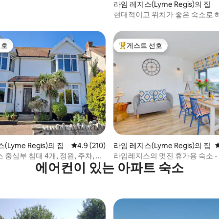
라임 레지스(Lyme Regis)의 집
현대적이고 위치가 좋은 숙소로 
을까지 걸어서 갈 수 있습니다.
선호
게스트 선호
선호
상위 게스트 선호
후기 248개
Lyme Regis)의 집
평점 4.9점(5점 만점), 후기 210개
4.9 (210)
라임 레지스(Lyme Regis)의 집
중심부 침대 4개, 정원, 주차, 바
라임레지스의 멋진 휴가용 숙소 -
에어컨이 있는 아파트 숙소
가능