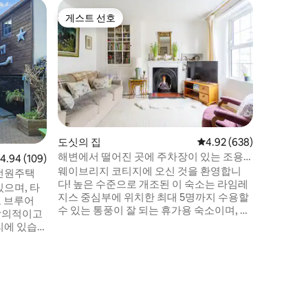
라임 레지스
게스트 선호
게스트 
게스트 선호
게스트 
콘도미니
바다 전망
진 빌라
차분하면
편안한 휴
어가면 개
간 및 거
어져 있으
리트 가전
넓은 침실
며 베란다
도싯의 집
평점 4.92점(5점 만점), 
4.92 (638)
의 멋진 
해변에서 떨어진 곳에 주차장이 있는 조용
점 4.94점(5점 만점), 후기 109개
4.94 (109)
는 전망을
한 타운하우스
웨이브리지 코티지에 오신 것을 환영합니
가 마련되
 전원주택
다! 높은 수준으로 개조된 이 숙소는 라임레
15분
으며, 타
지스 중심부에 위치한 최대 5명까지 수용할
로 브루어
수 있는 통풍이 잘 되는 휴가용 숙소이며, 해
 창의적이고
변에서 도보로 4분 거리에 있습니다! 이름과
리에 있습
는 달리 웨이브리지 코티지는 라임 레지스
다. 거리
중심부의 처치 스트리트에 위치한 3층 타운
위한 노상
하우스입니다. 모든 것에 가깝지만 평화롭
전원주택에
고 평온합니다. 현관문 바로 옆에 전용 오프
난로가 있지
로드 주차장이 있습니다. 필요한 모든 것, 장
주방-
난감과 게임, 해변 물건을 포함하려고 노력
라운지에는