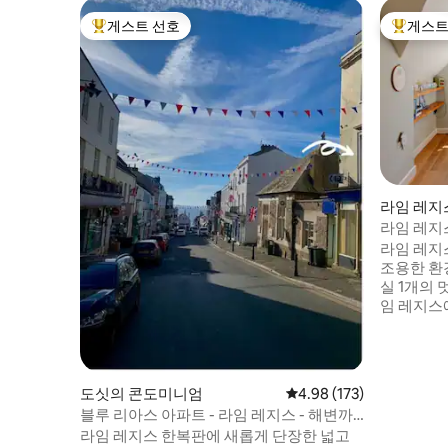
게스트 선호
게스트
상위 게스트 선호
상위 게
라임 레지스(
아파트
라임 레지
라임 레지
조용한 환
실 1개의 
임 레지스
하나인 벤틀리
상 주차장
겨진 정원에 
아늑하고 
도싯의 콘도미니엄
평점 4.98점(5점 만점), 
4.98 (173)
록 설계되
블루 리아스 아파트 - 라임 레지스 - 해변까
거나 여름
지 도보 2분
라임 레지스 한복판에 새롭게 단장한 넓고
쥬라기 해