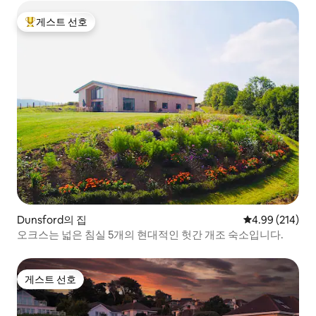
게스트 선호
상위 게스트 선호
Dunsford의 집
평점 4.99점(5점
4.99 (214)
오크스는 넓은 침실 5개의 현대적인 헛간 개조 숙소입니다.
게스트 선호
게스트 선호