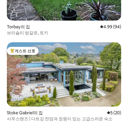
Torbay의 집
평점 4.99점(5
4.99 (94)
브리슬리 방갈로, 토키
게스트 선호
상위 게스트 선호
Stoke Gabriel의 집
평점 5점(5
5 (20)
사우스랜즈 | 다트강 전망과 정원이 있는 고급스러운 숙소