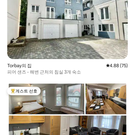
Torbay의 집
평점 4.88점(5
4.88 (75)
피어 샌즈 - 해변 근처의 침실 3개 숙소
게스트 선호
상위 게스트 선호