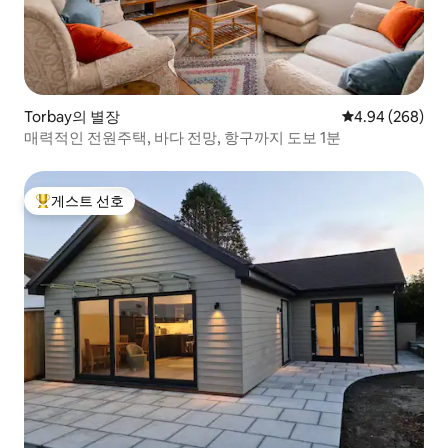
Torbay의 별장
평점 4.94점(5점
4.94 (268)
매력적인 전원주택, 바다 전망, 항구까지 도보 1분
게스트 선호
상위 게스트 선호