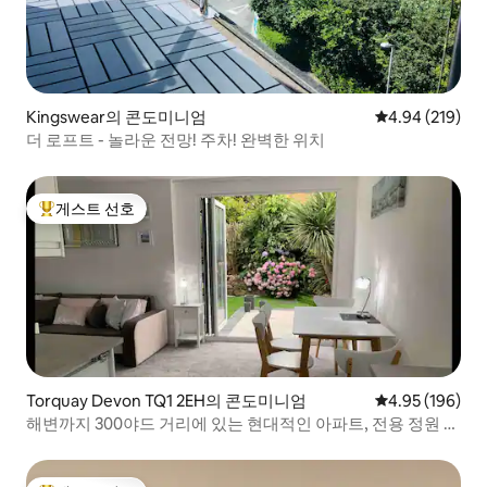
Kingswear의 콘도미니엄
평점 4.94점(5점
4.94 (219)
더 로프트 - 놀라운 전망! 주차! 완벽한 위치
게스트 선호
상위 게스트 선호
Torquay Devon TQ1 2EH의 콘도미니엄
평점 4.95점(5점
4.95 (196)
해변까지 300야드 거리에 있는 현대적인 아파트, 전용 정원 있
음