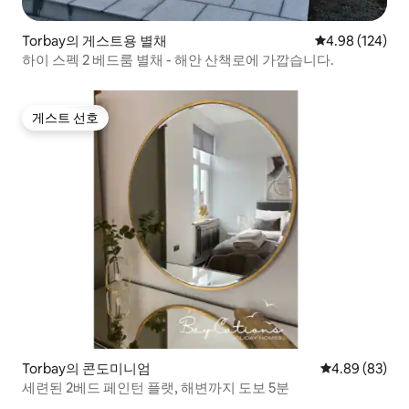
Torbay의 게스트용 별채
평점 4.98점(5점
4.98 (124)
하이 스펙 2 베드룸 별채 - 해안 산책로에 가깝습니다.
게스트 선호
게스트 선호
Torbay의 콘도미니엄
평점 4.89점(5
4.89 (83)
세련된 2베드 페인턴 플랫, 해변까지 도보 5분