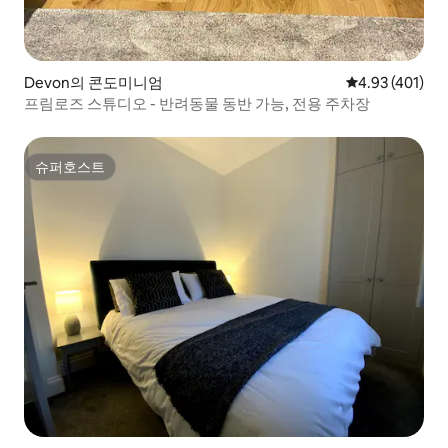
Devon의 콘도미니엄
평점 4.93점(5
4.93 (401)
프림로즈 스튜디오 - 반려동물 동반 가능, 전용 주차장
슈퍼호스트
슈퍼호스트