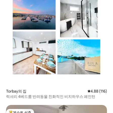
Torbay의 집
평점 4.88점(5
4.88 (116)
럭셔리 4베드룸 반려동물 친화적인 비치하우스 페인턴
게스트 선호