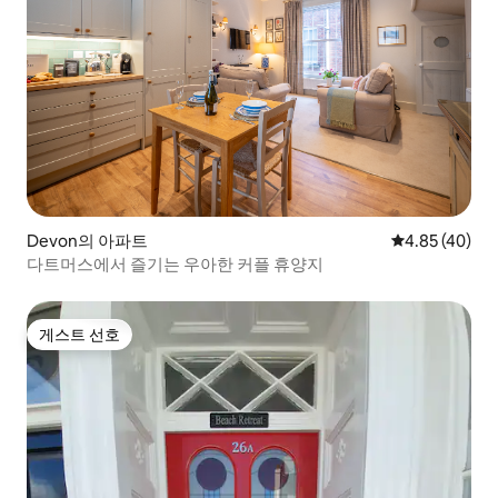
Devon의 아파트
평점 4.85점(5
4.85 (40)
다트머스에서 즐기는 우아한 커플 휴양지
게스트 선호
게스트 선호