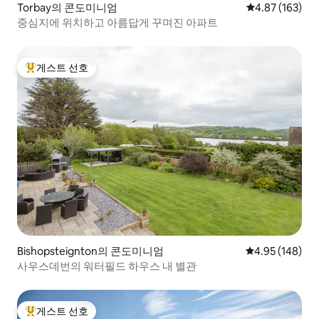
Torbay의 콘도미니엄
평점 4.87점(5점
4.87 (163)
중심지에 위치하고 아름답게 꾸며진 아파트
게스트 선호
상위 게스트 선호
Bishopsteignton의 콘도미니엄
평점 4.95점(5점
4.95 (148)
사우스데번의 워터필드 하우스 내 별관
게스트 선호
상위 게스트 선호