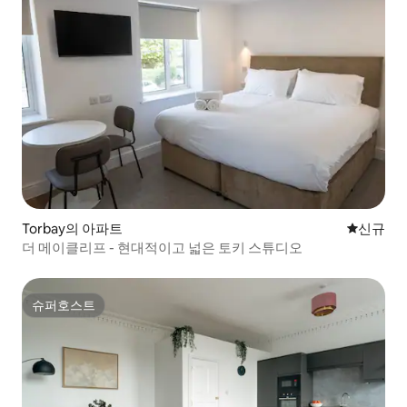
Torbay의 아파트
신규 숙소
신규
더 메이클리프 - 현대적이고 넓은 토키 스튜디오
슈퍼호스트
슈퍼호스트