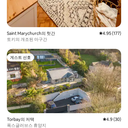
Saint Marychurch의 헛간
평점 4.95점(5
4.95 (177)
토키의 개조된 마구간
게스트 선호
게스트 선호
Torbay의 저택
평점 4.9점(5
4.9 (30)
폭스글러브스 휴양지