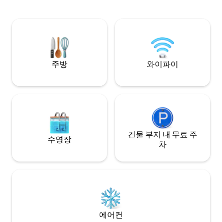
너, 프랑스 리넨과
대, 폭포 샤워기, 
번 햄렛은 밤에 별빛
동안 보다 더 잘 수
주방
와이파이
건물 부지 내 무료 주
수영장
차
에어컨