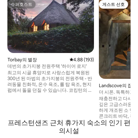
슈퍼호스트
게스트 선호
슈퍼호스트
게스트 선호
Torbay의 별장
평점 4.88점(5점 만점), 후기 193
4.88 (193)
데번의 초가지붕 전원주택 '하이어 로지'
최고의 시골 휴양지로 사랑스럽게 복원된
300년 된 마법의 초가지붕의 전원주택 - 반
려동물 친화적, 온수 욕조, 롤 탑 욕조, 현지
Landscove의 집
펍에서 돌을 던질 수 있습니다. 코킹턴의 역
더 시폰. 독특하고
사적인 마을에 위치한 Higher Lodge는 원
휴양지.
재충전하고 다시 연
래 정원사 전원주택과 코킹턴 코트
깊은 고급스러운 공
(Cockington Court) 로 가는 게이트 하우
하게 개조된 소 헛
스였습니다. 250에이커의 조경 정원, 삼림
콘크리트 바닥, 부
지대 산책로로 둘러싸여 있으며 해변에서
프레스턴샌즈 근처 휴가지 숙소의 인기 편
벽, 수제 주방, 따
차로 단 5분 거리에 있는 이 낭만적인 은신
간, 천연 소재를 갖
의시설
처는 매일 탈출할 수 있는 완벽한 장소입니
요, 깃털 소파, 앤
다.