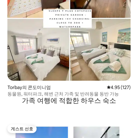
Torbay의 콘도미니엄
평점 4.95점(5
4.95 (127)
동물원, 워터파크, 해변 근처 가족 및 반려동물 동반 가능
가족 여행에 적합한 하우스 숙소
게스트 선호
게스트 선호