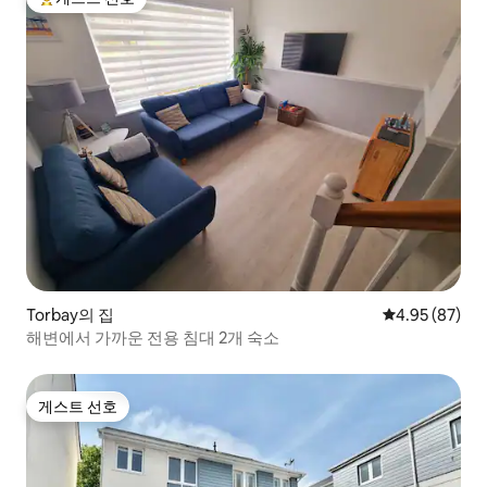
상위 게스트 선호
Torbay의 집
평점 4.95점(5
4.95 (87)
해변에서 가까운 전용 침대 2개 숙소
게스트 선호
게스트 선호