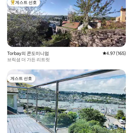
게스트 선호
상위 게스트 선호
Torbay의 콘도미니엄
평점 4.97점(5점
4.97 (165)
브릭셤 더 가든 리트릿
게스트 선호
게스트 선호