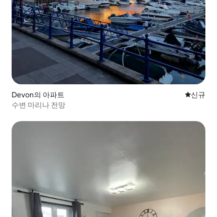
Devon의 아파트
신규 숙소
신규
수변 마리나 전망