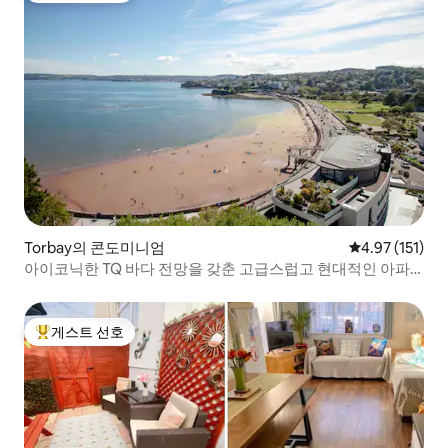
Torbay의 콘도미니엄
평점 4.97점(5
4.97 (151)
아이코닉한 TQ 바다 전망을 갖춘 고급스럽고 현대적인 아파
트
게스트 선호
상위 게스트 선호