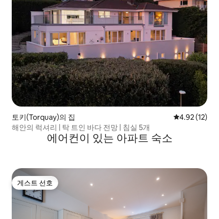
토키(Torquay)의 집
평점 4.92점(5
4.92 (12)
해안의 럭셔리 | 탁 트인 바다 전망 | 침실 5개
에어컨이 있는 아파트 숙소
게스트 선호
게스트 선호