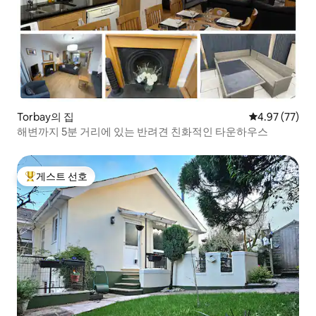
Torbay의 집
평점 4.97점(5
4.97 (77)
해변까지 5분 거리에 있는 반려견 친화적인 타운하우스
게스트 선호
상위 게스트 선호