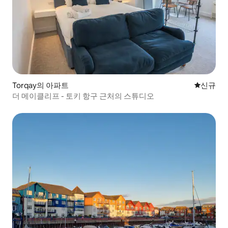
Torqay의 아파트
신규 숙소
신규
더 메이클리프 - 토키 항구 근처의 스튜디오