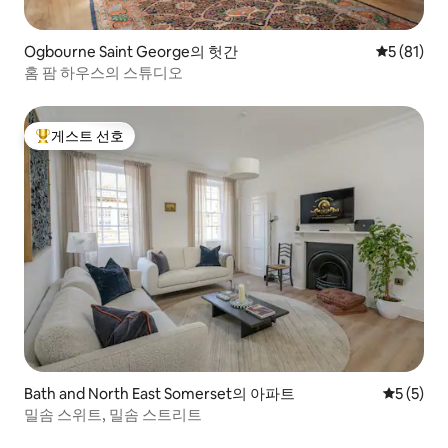
Ogbourne Saint George의 헛간
평점 5점(5
5 (81)
홈 팜 하우스의 스튜디오
게스트 선호
상위 게스트 선호
Bath and North East Somerset의 아파트
평점 5점(
5 (5)
밀솜 스위트, 밀솜 스트리트