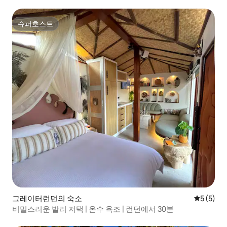
슈퍼호스트
슈퍼호스트
그레이터런던의 숙소
평점 5점(
5 (5)
비밀스러운 발리 저택 | 온수 욕조 | 런던에서 30분