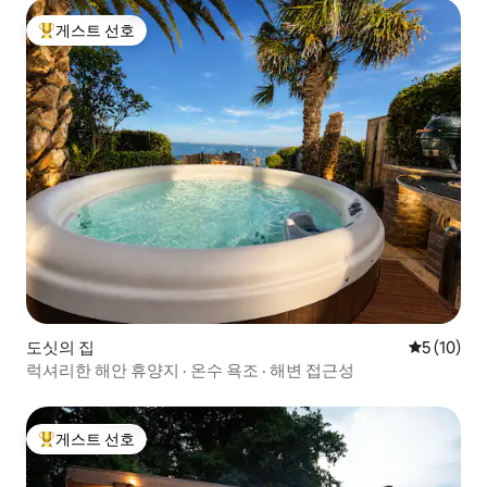
게스트 선호
상위 게스트 선호
도싯의 집
평점 5점(5
5 (10)
럭셔리한 해안 휴양지 · 온수 욕조 · 해변 접근성
게스트 선호
상위 게스트 선호