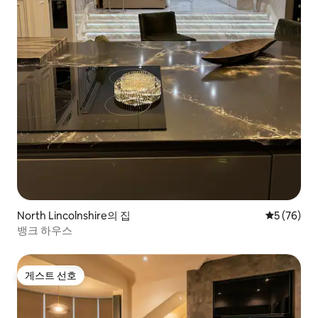
North Lincolnshire의 집
평점 5점(5
5 (76)
뱅크 하우스
게스트 선호
게스트 선호