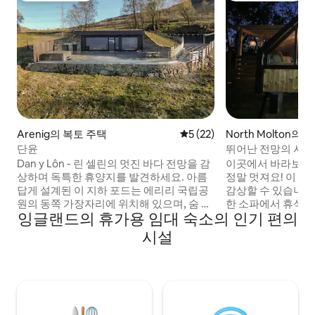
Arenig의 복토 주택
평점 5점(5점 만점), 후기 22
5 (22)
North Molton의
단윤
뛰어난 전망의 시골
Dan y Lôn - 린 셀린의 멋진 바다 전망을 감
이곳에서 바라보는 
상하며 독특한 휴양지를 발견하세요. 아름
정말 멋져요! 이 
답게 설계된 이 지하 포드는 에리리 국립공
감상할 수 있습니다
원의 동쪽 가장자리에 위치해 있으며, 숨 막
한 소파에서 휴식을
잉글랜드의 휴가용 임대 숙소의 인기 편의
힐 듯 아름다운 풍경으로 둘러싸여 있습니
온수 욕조에서 휴식
다. 숙소 바로 앞에서 언덕과 산을 탐험하실
만날 수 있습니다. 40분 거리에 있는 뛰어난
시설
수 있습니다. 외부에서 하루를 보낸 후에는
노스 데번 해변. 숙
온수 욕조에서 휴식을 취하고, 방해받지 않
어 국립공원. 노스 
는 호수 전망을 감상하세요. 2026년 봄을 맞
수상 경력에 빛나는
이하여 새로 지어진 이 숙소는 편안함과 스
상점, 테이크아웃 및
타일을 위해 모든 디테일이 세심하게 고려
분 거리. 별을 관찰하기에 좋은 어두운 하늘
되어 편안한 휴식을 취하고 소중한 사람들
이 펼쳐진 지역입니다