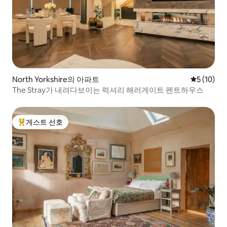
North Yorkshire의 아파트
평점 5점(5
5 (10)
The Stray가 내려다보이는 럭셔리 해러게이트 펜트하우스
게스트 선호
상위 게스트 선호