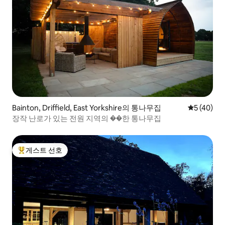
Bainton, Driffield, East Yorkshire의 통나무집
평점 5점(5
5 (40)
장작 난로가 있는 전원 지역의 ��한 통나무집
게스트 선호
상위 게스트 선호