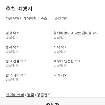
추천 여행지
다른 유형의 에어비앤비 숙소
즐길 거리
별장 숙소
휠체어 높이에 맞는 침대를 갖춘 숙소
잉글랜드
잉글랜드
등대 숙소
저택 숙소
잉글랜드
잉글랜드
종교 건물 숙소
호수에 인접한 숙소
잉글랜드
잉글랜드
팜 스테이 숙소
더 보기
잉글랜드
에어비앤비
영국
잉글랜드