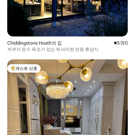
Chiddingstone Hoath의 집
평점 5점(5
5 (51)
자쿠지 온수 욕조가 있는 럭셔리한 전원 휴양지
게스트 선호
상위 게스트 선호