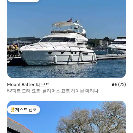
상위 게스트 선호
Mount Batten의 보트
평점 5점(5
5 (72)
52피트 모터 요트, 플리머스 요트 헤이븐 마리나
게스트 선호
상위 게스트 선호