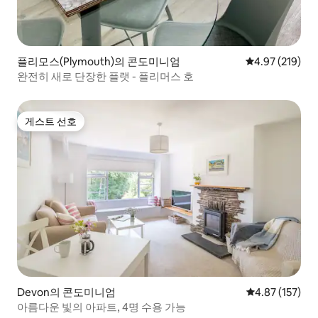
플리모스(Plymouth)의 콘도미니엄
평점 4.97점(5점
4.97 (219)
완전히 새로 단장한 플랫 - 플리머스 호
게스트 선호
게스트 선호
Devon의 콘도미니엄
평점 4.87점(5
4.87 (157)
아름다운 빛의 아파트, 4명 수용 가능