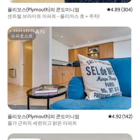
플리모스(Plymouth)의 콘도미니엄
평점 4.89점(5점
4.89 (304)
센트럴 브라이트 아파트 - 플리머스 호 + 주차!
슈퍼호스트
슈퍼호스트
플리모스(Plymouth)의 콘도미니엄
평점 4.92점(5점
4.92 (142)
물가 근처의 세련되고 밝은 아파트