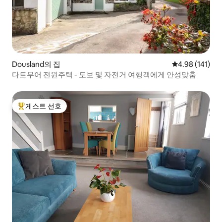
Dousland의 집
평점 4.98점(5
4.98 (141)
다트무어 전원주택 - 도보 및 자전거 여행객에게 안성맞춤
게스트 선호
상위 게스트 선호