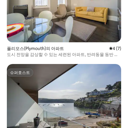
플리모스(Plymouth)의 아파트
평점 4점(
4 (7)
도시 전망을 감상할 수 있는 세련된 아파트, 반려동물 동반 가
능
슈퍼호스트
슈퍼호스트