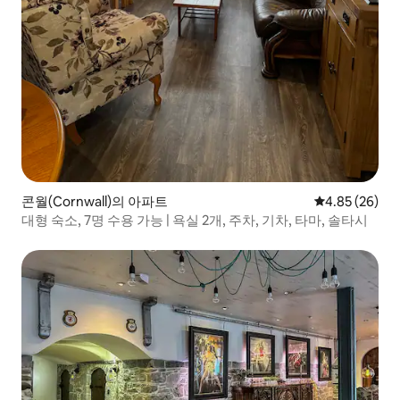
콘월(Cornwall)의 아파트
평점 4.85점(5
4.85 (26)
대형 숙소, 7명 수용 가능 | 욕실 2개, 주차, 기차, 타마, 솔타시