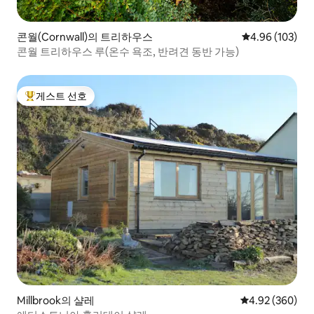
콘월(Cornwall)의 트리하우스
평점 4.96점(5점
4.96 (103)
콘월 트리하우스 루(온수 욕조, 반려견 동반 가능)
게스트 선호
상위 게스트 선호
Millbrook의 샬레
평점 4.92점(5점
4.92 (360)