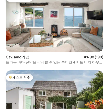
상위 게스트 선호
Cawsand의 집
평점 4.98점(5점
4.98 (190)
놀라운 바다 전망을 감상할 수 있는 부티크 4 베드 비치 하우
스!
게스트 선호
상위 게스트 선호