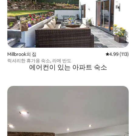
Millbrook의 집
평점 4.99점(5
4.99 (113)
럭셔리한 휴가용 숙소, 라메 반도
에어컨이 있는 아파트 숙소