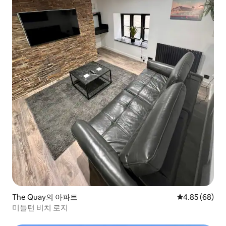
The Quay의 아파트
평점 4.85점(5
4.85 (68)
미들턴 비치 로지