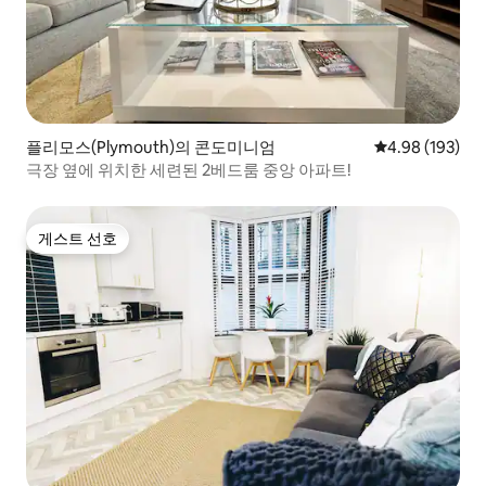
플리모스(Plymouth)의 콘도미니엄
평점 4.98점(5점
4.98 (193)
극장 옆에 위치한 세련된 2베드룸 중앙 아파트!
게스트 선호
게스트 선호