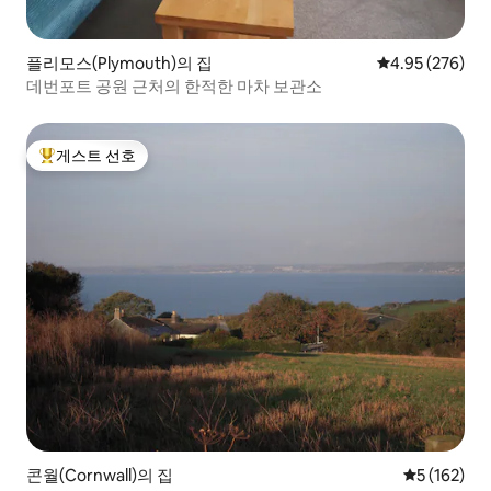
플리모스(Plymouth)의 집
평점 4.95점(5점
4.95 (276)
데번포트 공원 근처의 한적한 마차 보관소
게스트 선호
상위 게스트 선호
콘월(Cornwall)의 집
평점 5점(5점
5 (162)