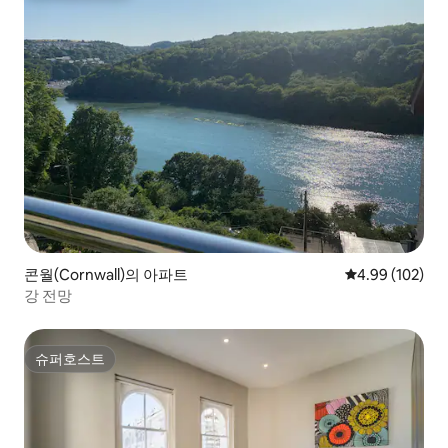
콘월(Cornwall)의 아파트
평점 4.99점(5점
4.99 (102)
강 전망
슈퍼호스트
슈퍼호스트