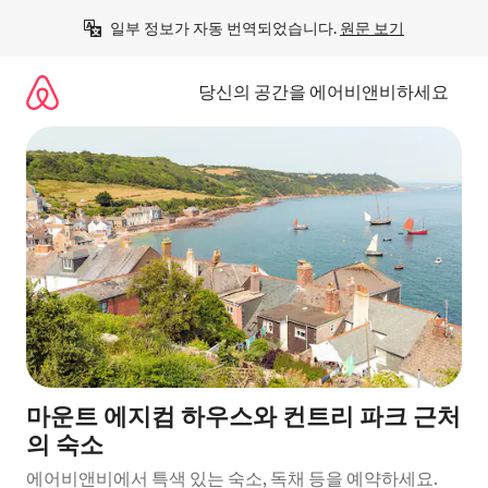
콘
일부 정보가 자동 번역되었습니다. 
원문 보기
텐
츠
로
당신의 공간을 에어비앤비하세요
바
로
가
기
마운트 에지컴 하우스와 컨트리 파크 근처
의 숙소
에어비앤비에서 특색 있는 숙소, 독채 등을 예약하세요.