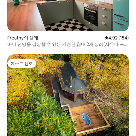
Freathy의 샬레
평점 4.92점(5점
4.92 (184)
바다 전망을 감상할 수 있는 세련된 침대 2개 샬레(사우나 포
함!)
게스트 선호
게스트 선호