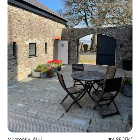
Millbrook의 헛간
평점 4.98점(5점
4.98 (174)