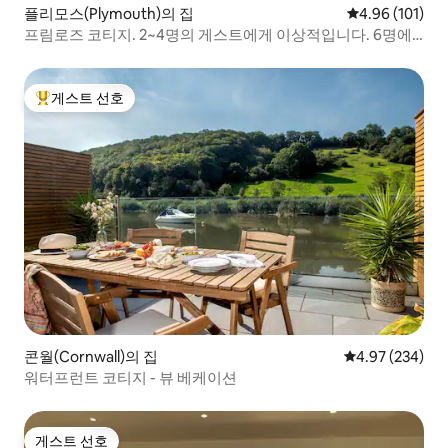
플리모스(Plymouth)의 집
평점 4.96점(5
4.96 (101)
프림로즈 코티지. 2~4명의 게스트에게 이상적입니다. 6명에
게 아늑합니다.
게스트 선호
상위 게스트 선호
콘월(Cornwall)의 집
평점 4.97점(5점
4.97 (234)
워터프런트 코티지 - 뷰 베케이션
게스트 선호