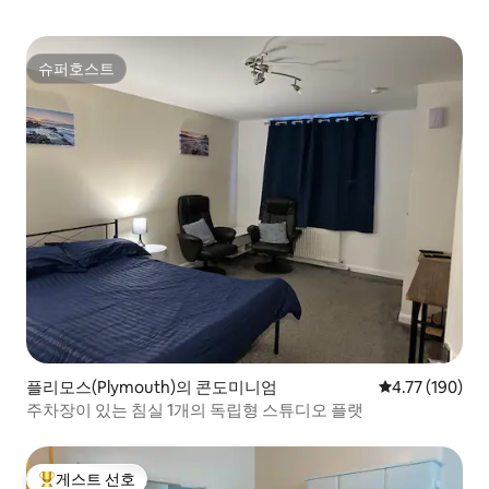
슈퍼호스트
슈퍼호스트
플리모스(Plymouth)의 콘도미니엄
평점 4.77점(5
4.77 (190)
주차장이 있는 침실 1개의 독립형 스튜디오 플랫
게스트 선호
상위 게스트 선호