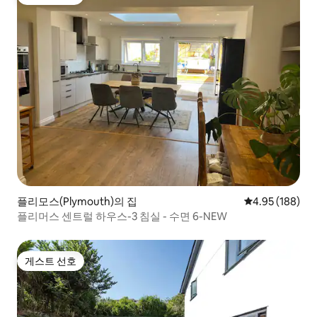
게스트 선호
플리모스(Plymouth)의 집
평점 4.95점(5점
4.95 (188)
플리머스 센트럴 하우스-3 침실 - 수면 6-NEW
게스트 선호
게스트 선호