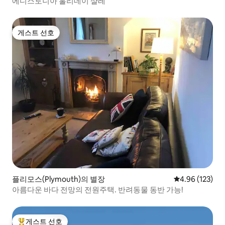
에디스토니아 홀리데이 샬레
게스트 선호
게스트 선호
플리모스(Plymouth)의 별장
평점 4.96점(5점
4.96 (123)
아름다운 바다 전망의 전원주택. 반려동물 동반 가능!
게스트 선호