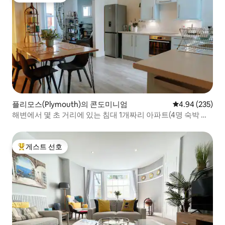
플리모스(Plymouth)의 콘도미니엄
평점 4.94점(5점
4.94 (235)
해변에서 몇 초 거리에 있는 침대 1개짜리 아파트(4명 숙박 가
능)
게스트 선호
상위 게스트 선호