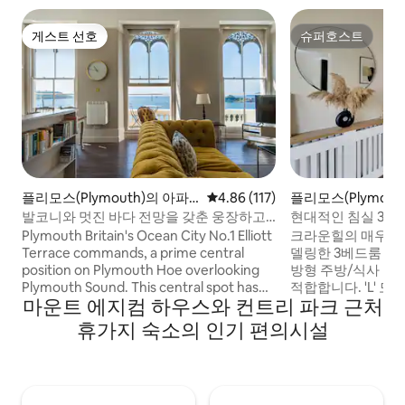
게스트 선호
슈퍼호스트
게스트 선호
슈퍼호스트
플리모스(Plymouth)의 아파
평점 4.86점(5점 만점), 후기 117
4.86 (117)
플리모스(Plymout
트
발코니와 멋진 바다 전망을 갖춘 웅장하고
현대적인 침실 3개 
역사적인 숙소
Plymouth Britain's Ocean City No.1 Elliott
크라운힐의 매우 
Terrace commands, a prime central
델링한 3베드룸 세미
position on Plymouth Hoe overlooking
방형 주방/식사 공
Plymouth Sound. This central spot has
적합합니다. 'L' 
마운트 에지컴 하우스와 컨트리 파크 근처
an unparalleled location to enjoy the
는 대형 프런트 룸. 적당한 크기의 완비된 가
splendid ocean views with constantly
족용 욕실이 있는 
휴가지 숙소의 인기 편의시설
changing activity both on Plymouth
의 큰 침실. 더블 침대가 있는 작은 세 번째
Sound and the Hoe, whilst being a
침실과 아래층의 소
stone's throw away from the vibrant city
인용 침대를 만듭니다. ***참고 -
and historic Barbican. The apartments
6~8인용 자쿠지는