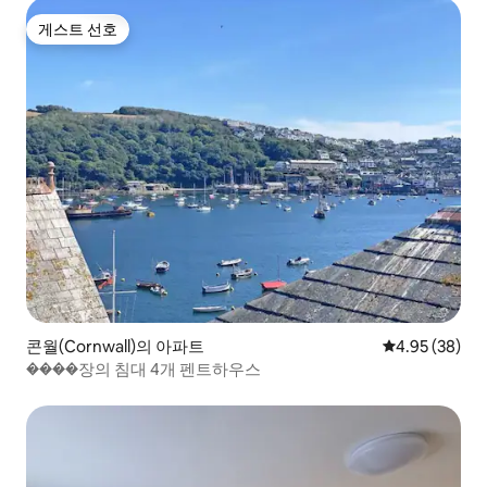
게스트 선호
게스트 선호
콘월(Cornwall)의 아파트
평점 4.95점(5
4.95 (38)
����장의 침대 4개 펜트하우스