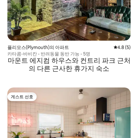
플리모스(Plymouth)의 아파트
평점 4.8점(
4.8 (5)
카타콤-바비칸 - 반려동물 동반 가능 - 5명
마운트 에지컴 하우스와 컨트리 파크 근처
의 다른 근사한 휴가지 숙소
게스트 선호
게스트 선호