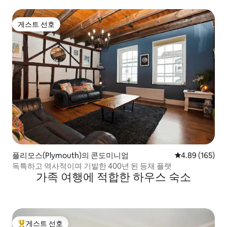
게스트 선호
게스트 선호
플리모스(Plymouth)의 콘도미니엄
평점 4.89점(5점
4.89 (165)
독특하고 역사적이며 기발한 400년 된 등재 플랫
가족 여행에 적합한 하우스 숙소
게스트 선호