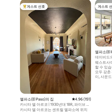
게스트 선호
게스트 
상위 게스트 선호
게스트 
엘파소(El 
데이비드
웨스트사이
할 수 있습니다. 원하는/필
모두 갖춘 편
이, 사운드 
방이 완비
파티오, 
길 수 있는
치를 자랑하
엘파소(El Paso)의 집
평점 4.96점(5점 만점), 
4.96 (151)
친구와 함
카시타 델 아르코 | 1930년대 1BR, 파이브 포
소. 체크인은 오후 3시 이후에 언제든지 시
인츠
카시타 델 아르코는 센트럴 엘파소에 위치
작되며, 