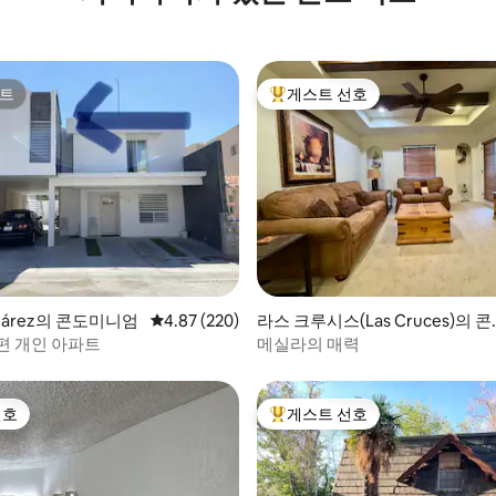
트
게스트 선호
트
상위 게스트 선호
후기 174개
Juárez의 콘도미니엄
평점 4.87점(5점 만점), 후기 220개
4.87 (220)
라스 크루시스(Las Cruces)의 
미니엄
편 개인 아파트
메실라의 매력
선호
게스트 선호
선호
상위 게스트 선호