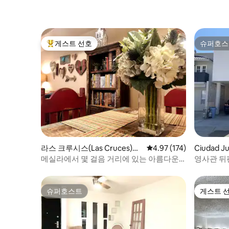
게스트 선호
슈퍼호스
상위 게스트 선호
슈퍼호스
라스 크루시스(Las Cruces)의
평점 4.97점(5점 만점), 
4.97 (174)
Ciudad 
콘도미니엄
메실라에서 몇 걸음 거리에 있는 아름다운
영사관 뒤
아파트
슈퍼호스트
게스트 
슈퍼호스트
게스트 