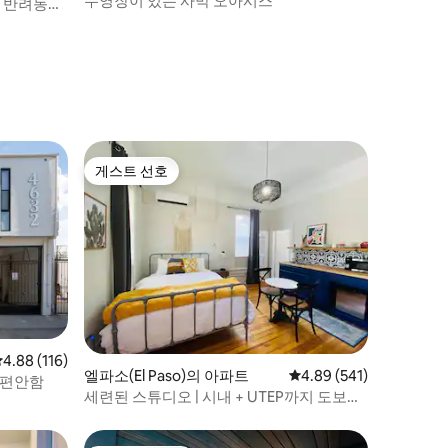
수영장이 있는 사막 오아시스
 | 반려동물
게스트 선호
게스트 선호
평점 4.88점(5점 만점), 후기 116개
4.88 (116)
엘파소(El Paso)의 아파트
평점 4.89점(5점 만점), 
4.89 (541)
 편안함
세련된 스튜디오 | 시내 + UTEP까지 도보로
이동