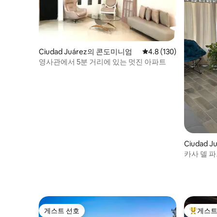
Ciudad Juárez의 콘도미니엄
평점 4.8점(5점 만점), 
4.8 (130)
영사관에서 5분 거리에 있는 멋진 아파트
Ciudad 
카사 델 파
게스트 선호
게스트
게스트 선호
상위 게