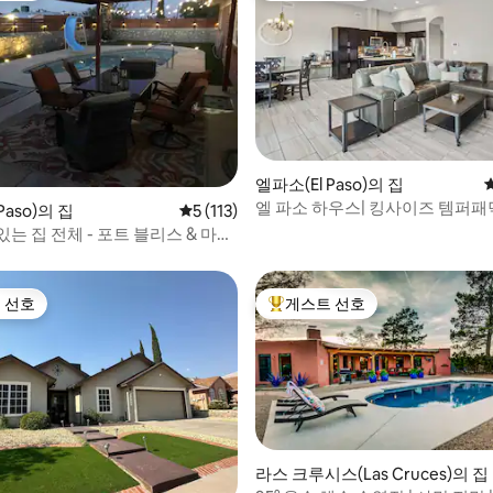
후기 140개
엘파소(El Paso)의 집
엘 파소 하우스| 킹사이즈 템퍼패딕
Paso)의 집
평점 5점(5점 만점), 후기 113개
5 (113)
개|85인치 TV|
는 집 전체 - 포트 블리스 & 마운
 선호
게스트 선호
스트 선호
상위 게스트 선호
라스 크루시스(Las Cruces)의 집