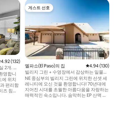
엘파소(El 
게스트 선호
게스트
게스트 선호
상위 게
선 시티 
UTEP에
고 유서 
험을 즐겨보세요. 이 멋
사이즈 침
니다. 커피
경기장, 
하고 있으
다. 숙소는 편안함과 스타일을 위해 설계된
평점 4.92점(5점 만점), 후기 132개
4.92 (132)
새로운 
엘파소(El Paso)의 집
평점 4.94점(5점 만점), 
4.94 (130)
욕실 2개. 반
다. 또한
빌리지 그린 + 수영장에서 감상하는 일몰의
을 환영합니
전용 파티
고요함
NE 중심부의 빌리지 그린에 위치한 선셋 세
드에 위치
레니티에 오신 것을 환영합니다! 70년대에
함과 편리함
지어진 시대를 초월한 아름다움을 자랑하는
이즈 침대
매력적인 숙소입니다. 숨막히는 EP 산맥 한
위트에서 휴
가운데에 자리 잡은 이 침대 3개, 욕실 3개의
 하나에서
숙소는 로프트와 상쾌한 수영장을 자랑합니
 외부 TV
다. 사막 오아시스 하이드어웨이의 평온함
0에 빠르게
에 빠져보세요. 숙박을 위한 매혹적인 배경
적인 숙소
을 연출하는 EP 산맥의 파노라마 전망을 즐
 있어 다
겨보세요. 스페인 아시엔다 스타일의 건축
적입니다.