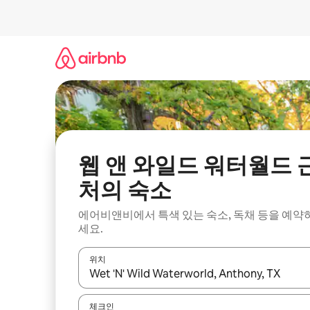
콘
텐
츠
로
바
로
가
기
웹 앤 와일드 워터월드 
처의 숙소
에어비앤비에서 특색 있는 숙소, 독채 등을 예약
세요.
위치
결과가 나오면 위·아래 화살표 키를 사용하거나 터치
체크인