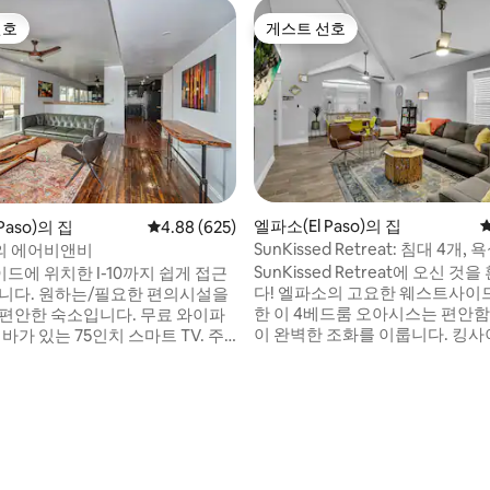
선호
게스트 선호
선호
게스트 선호
엘파소(El Paso)의 집
Paso)의 집
평점 4.88점(5점 만점), 후기 625개
4.88 (625)
SunKissed Retreat: 침대 4개, 
의 에어비앤비
려동물 동반 가능.
SunKissed Retreat에 오신 것
드에 위치한 I-10까지 쉽게 접근
다! 엘파소의 고요한 웨스트사이
요한 편의시설을
한 이 4베드룸 오아시스는 편안
안한 숙소입니다. 무료 와이파
이 완벽한 조화를 이룹니다. 킹사
바가 있는 75인치 스마트 TV. 주
와 전용 TV가 있는 넓은 기본 스
되어 있습니다. 스마트 TV가 있는
식을 취하거나 퀸사이즈 침실 중
아침 식사나 재미있는 바비큐를 즐
휴식을 취해보세요. 실내 TV 4개와
 멋진 철판, 편안한 좌석, 멋진 경
1개가 있습니다. 쇼핑, 식사, I-1
는 화덕…. 아름다운 일출, 가족/
후기 151개
접근할 수 있는 이 반려동물 친화
께 휴식을 취할 수 있는 최적의 장
는 안전하고 조용한 동네에 위치해
음 편안한 휴가를 보내기에 이상
체크아웃은 오전 10시까지입니다.