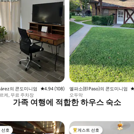
후기 130개
Juárez의 콘도미니엄
평점 4.94점(5점 만점), 후기 108개
4.94 (108)
엘파소(El Paso)의 콘도미니엄
평
르케, 무료 주차장
오두막
가족 여행에 적합한 하우스 숙소
 선호
게스트 선호
스트 선호
상위 게스트 선호