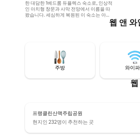
한 대담한 1베드룸 듀플렉스 숙소로, 인상적
늦은 체크
인 아치형 창문과 사막 전망에서 이름을 따
왔습니다. 세심하게 복원된 이 숙소는 아치
웹 앤 
형 검은색 천장, 타일 벽난로, 밝은 포인트 장
식 등 독창적인 디테일과 유쾌한 모던 디자
인이 조화를 이룹니다. 완비된 주방, 세탁기/
건조기, 냉장고, 에어컨이 있습니다. 메모리
얼 파크, 로즈 가든, 근처의 바, 커피숍, 레스
토랑까지 걸어서 갈 수 있으며, 햇살이 잘 들
고 예술적인 분위기의 이 공간에서 휴식을
취하실 수도 있습니다. 친구들과 함께 여행
주방
와이파
하시나요? 바로 옆에 있는 카시타 티에라 로
사를 확인해 보세요.
웹
프랭클린산맥주립공원
현지인 232명이 추천하는 곳