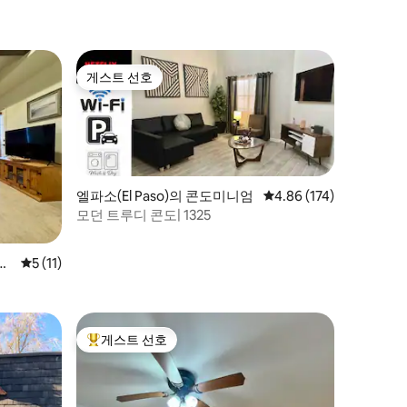
게스트 선호
게스트 선호
엘파소(El Paso)의 콘도미니엄
평점 4.86점(5점 만점), 
4.86 (174)
모던 트루디 콘도| 1325
콘도
평점 5점(5점 만점), 후기 11개
5 (11)
게스트 선호
상위 게스트 선호