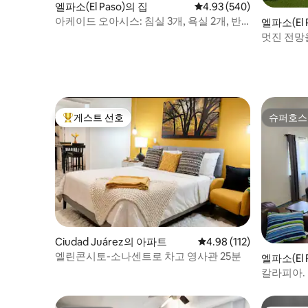
엘파소(El Paso)의 집
평점 4.93점(5점 만점), 
4.93 (540)
아케이드 오아시스: 침실 3개, 욕실 2개, 반
엘파소(El 
려동물 동반 가능.
멋진 전망
전체
게스트 선호
슈퍼호스
상위 게스트 선호
슈퍼호스
Ciudad Juárez의 아파트
평점 4.98점(5점 만점), 
4.98 (112)
엘린콘시토-소나센트로 차고 영사관 25분
엘파소(El 
칼라피아.