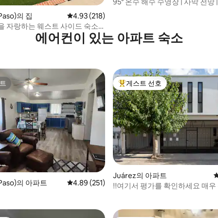
95° 온수 해수 수영장 | 사막 전망
후기 540개
동반 가능
Paso)의 집
평점 4.93점(5점 만점), 후기 218개
4.93 (218)
을 자랑하는 웨스트 사이드 숙소
에어컨이 있는 아파트 숙소
트
게스트 선호
트
상위 게스트 선호
후기 112개
Juárez의 아파트
Paso)의 아파트
평점 4.89점(5점 만점), 후기 251개
4.89 (251)
‼️여기서 평가를 확인하세요 매우