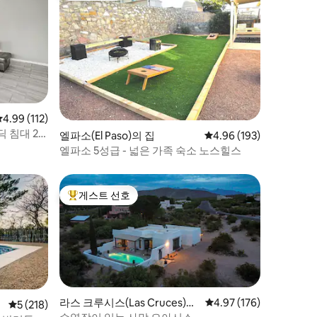
평점 4.99점(5점 만점), 후기 112개
4.99 (112)
 침대 2
엘파소(El Paso)의 집
평점 4.96점(5점 만점), 
4.96 (193)
엘파소 5성급 - 넓은 가족 숙소 노스힐스
게스트 선호
상위 게스트 선호
라스 크루시스(Las Cruces)의
평점 4.97점(5점 만점), 
4.97 (176)
평점 5점(5점 만점), 후기 218개
5 (218)
집