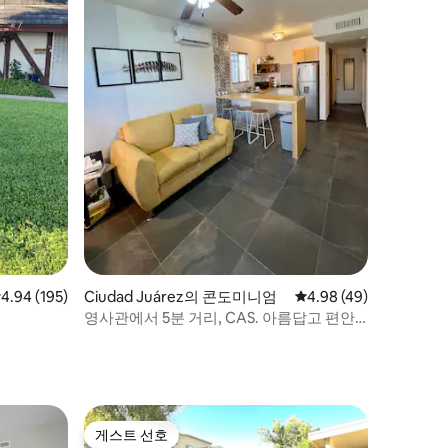
점 4.94점(5점 만점), 후기 195개
4.94 (195)
Ciudad Juárez의 콘도미니엄
평점 4.98점(5점 만점),
4.98 (49)
영사관에서 5분 거리, CAS. 아름답고 편안
한 아파트.
게스트 선호
게스트 선호