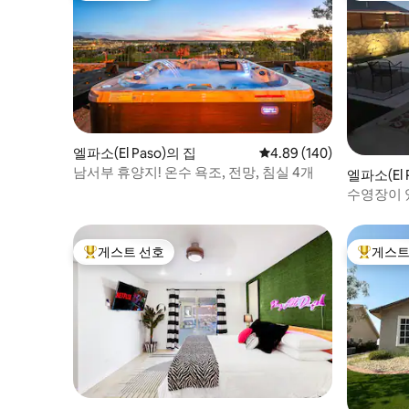
엘파소(El Paso)의 집
평점 4.89점(5점 만점), 
4.89 (140)
남서부 휴양지! 온수 욕조, 전망, 침실 4개
엘파소(El 
수영장이 있
틴
게스트 선호
게스트
상위 게스트 선호
상위 게