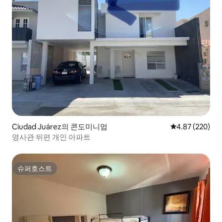
Ciudad Juárez의 콘도미니엄
평점 4.87점(5점
4.87 (220)
영사관 뒤편 개인 아파트
슈퍼호스트
슈퍼호스트