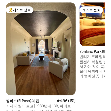
게스트 선호
게스트 선호
상위 게스트 선호
게스트 선호
Sunland Park의
빈티지 트레일러 'Swe
곳 더 보기
완전히 복원된 빈
서 자는 것이 목록에
물러 목록에서 지우세요. 스트레
리 떨어진 곳에 위치
고의 레스토랑 중 한
있는 Sweet'57
다. 다른 독특한 
53' 및 아도비 카
와 함께 숙박하세요
엘파소(El Paso)의 집
평점 4.96점(5점 만점), 후기 151
4.96 (151)
터 일요일까지 영업
카시타 델 아르코 | 1930년대 1BR, 파이브 포
전용 야외 파티오
인츠