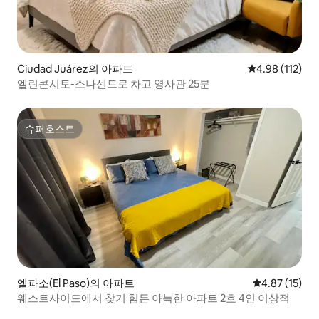
Ciudad Juárez의 아파트
평점 4.98점(5
4.98 (112)
엘린콘시토-소나센트로 차고 영사관 25분
슈퍼호스트
슈퍼호스트
엘파소(El Paso)의 아파트
평점 4.87점(5
4.87 (15)
웨스트사이드에서 찾기 힘든 아늑한 아파트 2호 4인 이상적