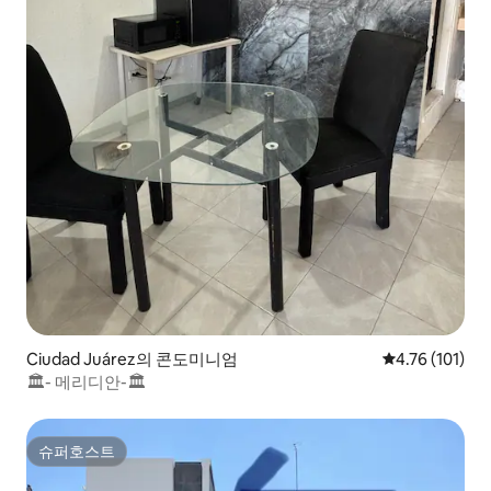
Ciudad Juárez의 콘도미니엄
평점 4.76점(5
4.76 (101)
🏛- 메리디안-🏛
슈퍼호스트
슈퍼호스트