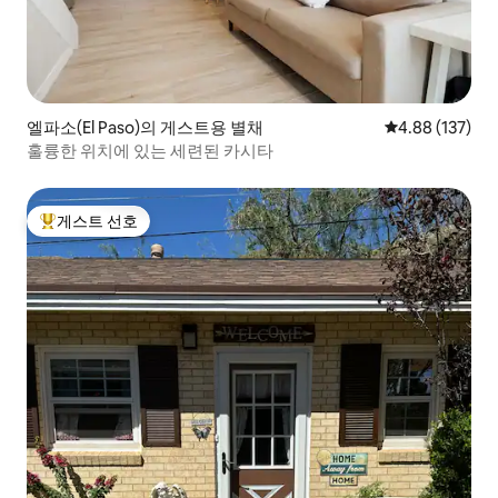
엘파소(El Paso)의 게스트용 별채
평점 4.88점(5점
4.88 (137)
훌륭한 위치에 있는 세련된 카시타
게스트 선호
상위 게스트 선호