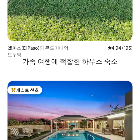
엘파소(El Paso)의 콘도미니엄
평점 4.94점(5점
4.94 (195)
오두막
가족 여행에 적합한 하우스 숙소
게스트 선호
상위 게스트 선호