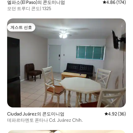
엘파소(El Paso)의 콘도미니엄
평점 4.86점(5점
4.86 (174)
모던 트루디 콘도| 1325
게스트 선호
게스트 선호
Ciudad Juárez의 콘도미니엄
평점 4.92점(5
4.92 (36)
데파르타멘토 폰타나 Cd. Juárez Chih.