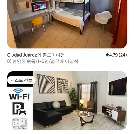
Ciudad Juárez의 콘도미니엄
평점 4.79점(5
4.79 (24)
8) 편안한 원룸/1~3인/업무에 이상적.
게스트 선호
게스트 선호