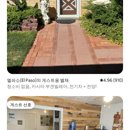
엘파소(El Paso)의 게스트용 별채
평점 4.96점(5점
4.96 (910)
청소비 없음, 카시타 부겐빌레아, 전기차 + 전망!
게스트 선호
게스트 선호