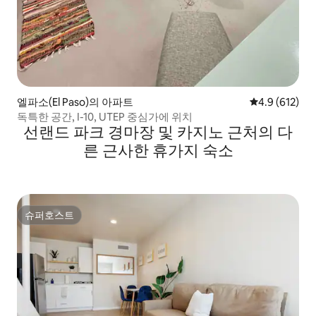
엘파소(El Paso)의 아파트
평점 4.9점(5점
4.9 (612)
독특한 공간, I-10, UTEP 중심가에 위치
선랜드 파크 경마장 및 카지노 근처의 다
른 근사한 휴가지 숙소
슈퍼호스트
슈퍼호스트