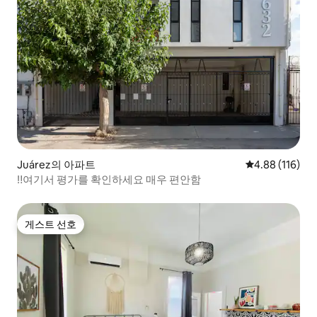
Juárez의 아파트
평점 4.88점(5
4.88 (116)
‼️여기서 평가를 확인하세요 매우 편안함
게스트 선호
게스트 선호