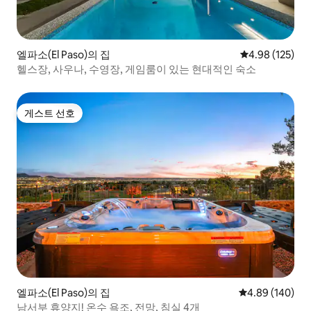
엘파소(El Paso)의 집
평점 4.98점(5점
4.98 (125)
헬스장, 사우나, 수영장, 게임룸이 있는 현대적인 숙소
게스트 선호
게스트 선호
엘파소(El Paso)의 집
평점 4.89점(5점
4.89 (140)
남서부 휴양지! 온수 욕조, 전망, 침실 4개