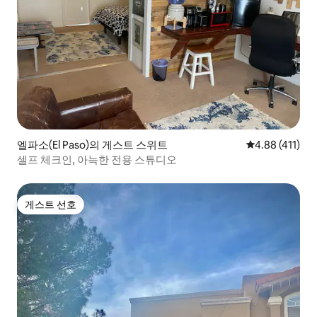
엘파소(El Paso)의 게스트 스위트
평점 4.88점(5
4.88 (411)
셀프 체크인, 아늑한 전용 스튜디오
게스트 선호
게스트 선호