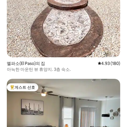
엘파소(El Paso)의 집
평점 4.93점(5점
4.93 (180)
아늑한 마운틴 뷰 휴양지. 3층 숙소.
게스트 선호
상위 게스트 선호