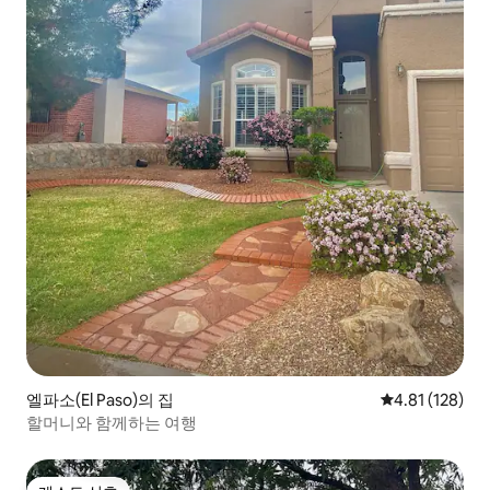
엘파소(El Paso)의 집
평점 4.81점(5
4.81 (128)
할머니와 함께하는 여행