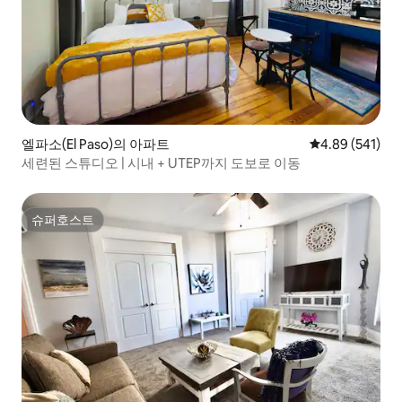
엘파소(El Paso)의 아파트
평점 4.89점(5점
4.89 (541)
세련된 스튜디오 | 시내 + UTEP까지 도보로 이동
슈퍼호스트
슈퍼호스트