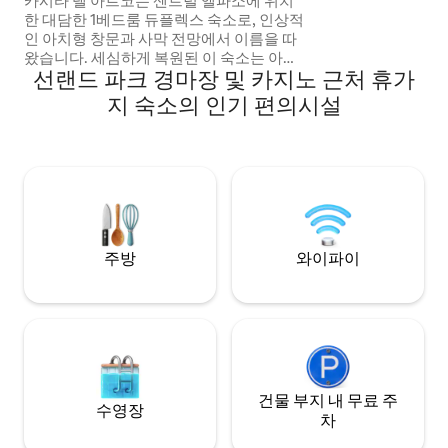
카시타 델 아르코는 센트럴 엘파소에 위치
니다. 실내에서 흡
한 대담한 1베드룸 듀플렉스 숙소로, 인상적
1000달러가 부과됩
인 아치형 창문과 사막 전망에서 이름을 따
왔습니다. 세심하게 복원된 이 숙소는 아치
선랜드 파크 경마장 및 카지노 근처 휴가
형 검은색 천장, 타일 벽난로, 밝은 포인트
장식 등 독창적인 디테일과 유쾌한 모던 디
지 숙소의 인기 편의시설
자인이 조화를 이룹니다. 완비된 주방, 세탁
기/건조기, 냉장고, 에어컨이 있습니다. 메
모리얼 파크, 로즈 가든, 근처의 바, 커피숍,
레스토랑까지 걸어서 갈 수 있으며, 햇살이
잘 들고 예술적인 분위기의 이 공간에서 휴
식을 취하실 수도 있습니다. 친구들과 함께
여행하시나요? 바로 옆에 있는 카시타 티에
라 로사를 확인해 보세요.
주방
와이파이
건물 부지 내 무료 주
수영장
차