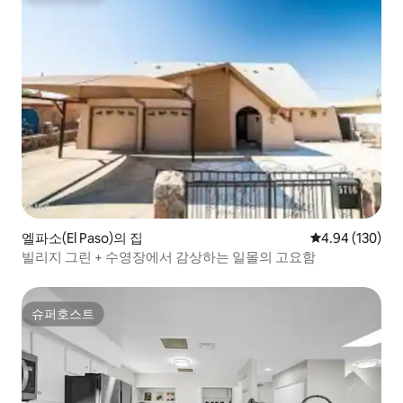
엘파소(El Paso)의 집
평점 4.94점(5점
4.94 (130)
빌리지 그린 + 수영장에서 감상하는 일몰의 고요함
슈퍼호스트
슈퍼호스트