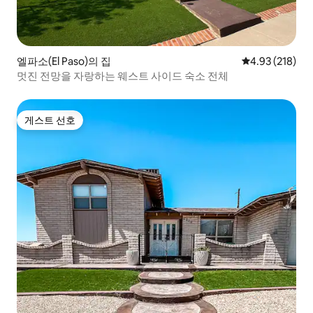
엘파소(El Paso)의 집
평점 4.93점(5점
4.93 (218)
멋진 전망을 자랑하는 웨스트 사이드 숙소 전체
게스트 선호
게스트 선호