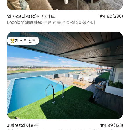
엘파소(El Paso)의 아파트
평점 4.82점(5점
4.82 (286)
Locolombiasuites 무료 전용 주차장 $0 청소비
게스트 선호
상위 게스트 선호
Juárez의 아파트
평점 4.99점(5점
4.99 (123)