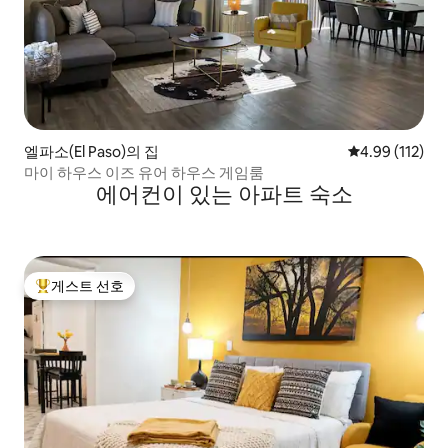
엘파소(El Paso)의 집
평점 4.99점(5
4.99 (112)
마이 하우스 이즈 유어 하우스 게임룸
에어컨이 있는 아파트 숙소
게스트 선호
상위 게스트 선호