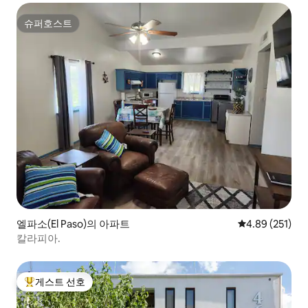
슈퍼호스트
슈퍼호스트
엘파소(El Paso)의 아파트
평점 4.89점(5점
4.89 (251)
칼라피아.
게스트 선호
상위 게스트 선호