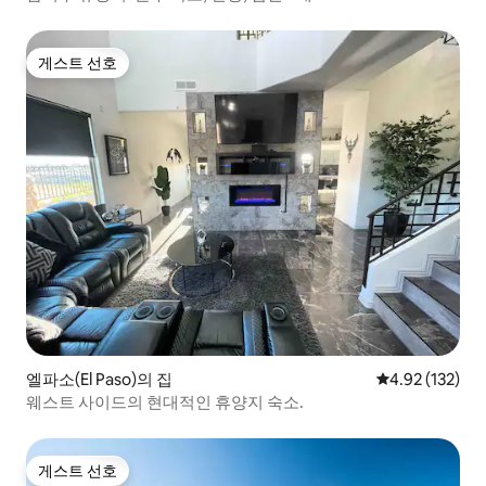
게스트 선호
게스트 선호
엘파소(El Paso)의 집
평점 4.92점(5
4.92 (132)
웨스트 사이드의 현대적인 휴양지 숙소.
게스트 선호
게스트 선호