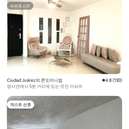
슈퍼호스트
슈퍼호스트
Ciudad Juárez의 콘도미니엄
평점 4.8점(5점
4.8 (130)
영사관에서 5분 거리에 있는 멋진 아파트
게스트 선호
게스트 선호