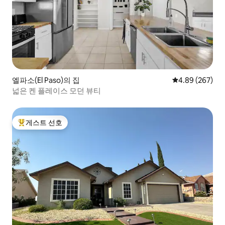
엘파소(El Paso)의 집
평점 4.89점(5점
4.89 (267)
넓은 켄 플레이스 모던 뷰티
게스트 선호
상위 게스트 선호