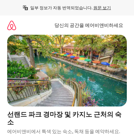
콘
일부 정보가 자동 번역되었습니다. 
원문 보기
텐
츠
로
당신의 공간을 에어비앤비하세요
바
로
가
기
선랜드 파크 경마장 및 카지노 근처의 숙
소
에어비앤비에서 특색 있는 숙소, 독채 등을 예약하세요.