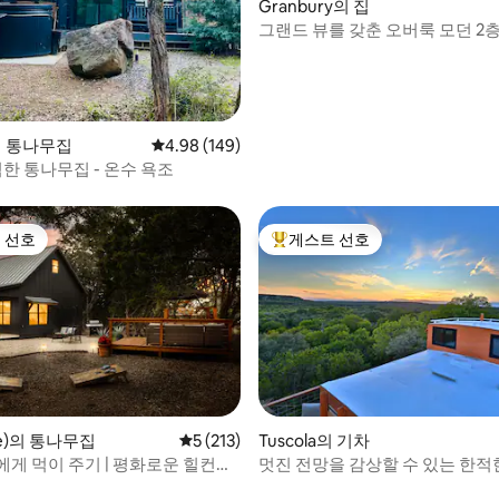
Granbury의 집
그랜드 뷰를 갖춘 오버룩 모던 2
 후기 72개
e의 통나무집
평점 4.98점(5점 만점), 후기 149개
4.98 (149)
한 통나무집 - 온수 욕조
 선호
게스트 선호
스트 선호
상위 게스트 선호
 후기 20개
ne)의 통나무집
평점 5점(5점 만점), 후기 213개
5 (213)
Tuscola의 기차
에게 먹이 주기 | 평화로운 힐컨트
멋진 전망을 감상할 수 있는 한적
 오두막
승무원차