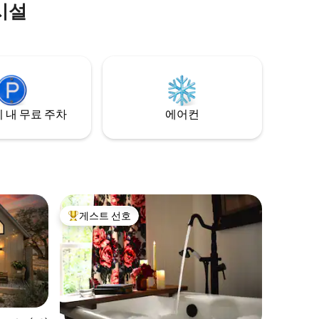
시설
소박한 매력
 결합합니
과 아늑한
를 완성합
고, 자연과
리에서 윔
 내 무료 주차
에어컨
게스트 선호
상위 게스트 선호