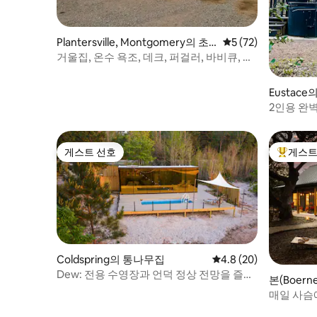
Plantersville, Montgomery의 초
평점 5점(5점 만점),
5 (72)
소형 주택
거울집, 온수 욕조, 데크, 퍼걸러, 바비큐, 화
덕
Eustac
2인용 완벽
게스트 선호
게스트
게스트 선호
상위 게
Coldspring의 통나무집
평점 4.8점(5점 만점),
4.8 (20)
Dew: 전용 수영장과 언덕 정상 전망을 즐길
본(Boer
수 있는 유리 통나무집
매일 사슴
리 아늑한