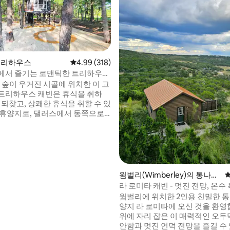
 트리하우스
평점 4.99점(5점 만점), 후기 318개
4.99 (318)
에서 즐기는 로맨틱한 트리하우스
 숲이 우거진 시골에 위치한 이 고
후기 381개
트리하우스 캐빈은 휴식을 취하
 되찾고, 상쾌한 휴식을 취할 수 있
 휴양지로, 댈러스에서 동쪽으로
리에 위치하고 있습니다. 아름다
즈 침대 칸에서 휴식을 취하거나,
8피트 위에서 베개와 담요로 둘러싸
6피트 x 12피트 그물 해먹 데크에
 취하거나, 반 밀폐형 욕조 데크에
나 레인 샤워를 즐기는 등 이 로맨
윔벌리(Wimberley)의 통나무
평
하우스는 럭셔리함과 편안함이 재
집
라 로미타 캐빈 - 멋진 전망, 온수
을 만나는 곳입니다.
윔벌리에 위치한 2인용 친밀한 
양지 라 로미타에 오신 것을 환영
위에 자리 잡은 이 매력적인 오두
안함과 멋진 언덕 전망을 즐길 수