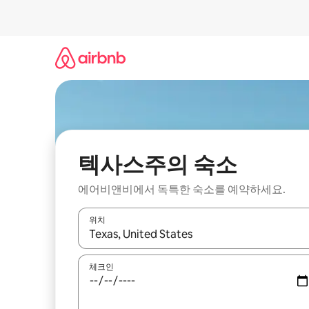
콘
텐
츠
로
바
로
가
기
텍사스주의 숙소
에어비앤비에서 독특한 숙소를 예약하세요.
위치
결과가 나오면 위·아래 화살표 키를 사용하거나 터치
체크인