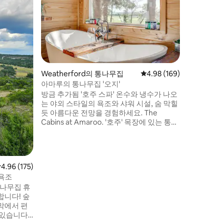
• 사랑이 
랜덤 하우
간을 위해
니다. 탁
입니다. 
었습니다. • 텍사스 힐 컨트리에 위치한
전용 휴양
욕조, 2인
Weatherford의 통나무집
평점 4.98점(5점 만점), 
4.98 (169)
별한 것을
아마루의 통나무집 '오지'
나든, 이
방금 추가됨 '호주 스파' 온수와 냉수가 나오
함께 시간
는 야외 스타일의 욕조와 샤워 시설, 숨 막힐
듯 아름다운 전망을 경험하세요. The
Cabins at Amaroo. '호주' 목장에 있는 통나
무집 2개 중 1개 독특하면서도 평화로운 이
곳에서 편안한 휴식을 즐기세요. 아름다운
일출, 매우 프라이빗, 1.5마일 하이킹 트레
일, 80에이커 목장에 위치한 독립형 오두막
점 4.96점(5점 만점), 후기 175개
4.96 (175)
미네랄웰스 주립공원까지 15분, 아름다운
 욕조
포섬 킹덤 호수까지 30분
통나무집 휴
airbnb.com/h/cabinsatamaroo
합니다! 숲
막에서 편
 있습니다.