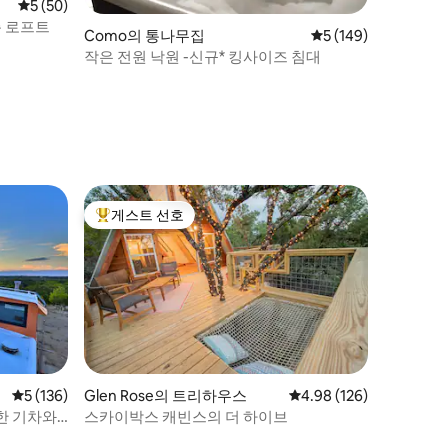
평점 5점(5점 만점), 후기 50개
5 (50)
층 로프트
Como의 통나무집
평점 5점(5점 만점), 
5 (149)
작은 전원 낙원 -신규* 킹사이즈 침대
게스트 선호
상위 게스트 선호
평점 5점(5점 만점), 후기 136개
5 (136)
Glen Rose의 트리하우스
평점 4.98점(5점 만점), 
4.98 (126)
한 기차와
스카이박스 캐빈스의 더 하이브