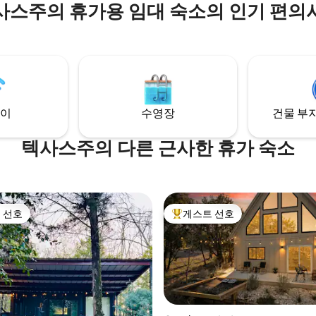
사스주의 휴가용 임대 숙소의 인기 편의
세심하게 디자인된 인테리어는 
과 현대적인 스타일을 조화롭게
다. 매혹적인 야생 동물과 장관을 이루는 일
출을 감상하세요. 잘 꾸며진 주방
거실 공간이 이 마법 같은 분위기
니다. 휴식을 취하고, 활력을 되찾
교감을 나누세요. 숙소 최고의 자
벌리의 마법을 경험하세요!
이
수영장
건물 부지
텍사스주의 다른 근사한 휴가 숙소
 선호
게스트 선호
스트 선호
상위 게스트 선호