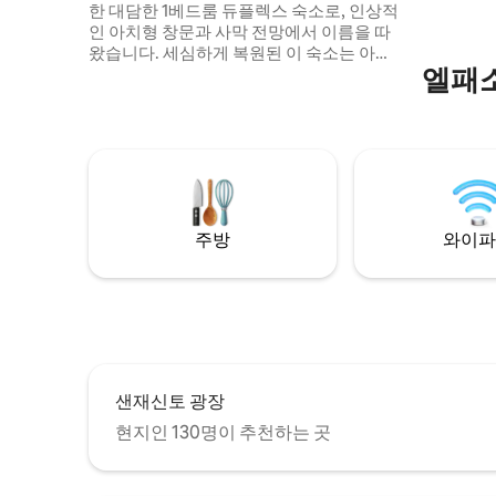
한 대담한 1베드룸 듀플렉스 숙소로, 인상적
내에 위치하
인 아치형 창문과 사막 전망에서 이름을 따
있습니다.
왔습니다. 세심하게 복원된 이 숙소는 아치
엘패소
형 검은색 천장, 타일 벽난로, 밝은 포인트 장
식 등 독창적인 디테일과 유쾌한 모던 디자
인이 조화를 이룹니다. 완비된 주방, 세탁기/
건조기, 냉장고, 에어컨이 있습니다. 메모리
얼 파크, 로즈 가든, 근처의 바, 커피숍, 레스
토랑까지 걸어서 갈 수 있으며, 햇살이 잘 들
고 예술적인 분위기의 이 공간에서 휴식을
취하실 수도 있습니다. 친구들과 함께 여행
주방
와이파
하시나요? 바로 옆에 있는 카시타 티에라 로
사를 확인해 보세요.
샌재신토 광장
현지인 130명이 추천하는 곳