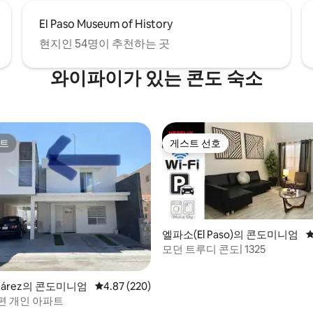
El Paso Museum of History
현지인 54명이 추천하는 곳
와이파이가 있는 콘도 숙소
트
게스트 선호
트
게스트 선호
엘파소(El Paso)의 콘도미니엄
평
모던 트루디 콘도| 1325
Juárez의 콘도미니엄
평점 4.87점(5점 만점), 후기 220개
4.87 (220)
편 개인 아파트