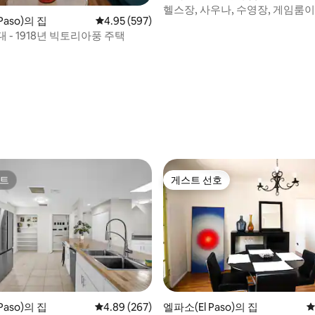
헬스장, 사우나, 수영장, 게임룸이
Paso)의 집
평점 4.95점(5점 만점), 후기 597개
4.95 (597)
적인 숙소
 - 1918년 빅토리아풍 주택
후기 109개
트
게스트 선호
트
게스트 선호
후기 167개
Paso)의 집
평점 4.89점(5점 만점), 후기 267개
4.89 (267)
엘파소(El Paso)의 집
평