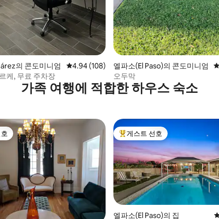
Juárez의 콘도미니엄
평점 4.94점(5점 만점), 후기 108개
4.94 (108)
엘파소(El Paso)의 콘도미니엄
평
르케, 무료 주차장
오두막
가족 여행에 적합한 하우스 숙소
선호
게스트 선호
선호
상위 게스트 선호
엘파소(El Paso)의 집
평