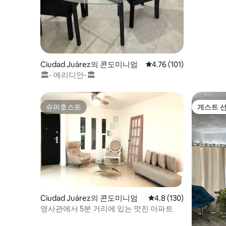
Ciudad Juárez의 콘도미니엄
평점 4.76점(5점 만점), 
4.76 (101)
🏛- 메리디안-🏛
슈퍼호스트
게스트 
슈퍼호스트
게스트 
Ciudad Juárez의 콘도미니엄
평점 4.8점(5점 만점), 
4.8 (130)
영사관에서 5분 거리에 있는 멋진 아파트