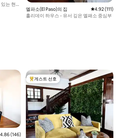
 있는 현대
엘파소(El Paso)의 집
평점 4.92점(5점 만점),
4.92 (111)
홀리데이 하우스 - 유서 깊은 엘패소 중심부
게스트 선호
상위 게스트 선호
점 4.86점(5점 만점), 후기 146개
4.86 (146)