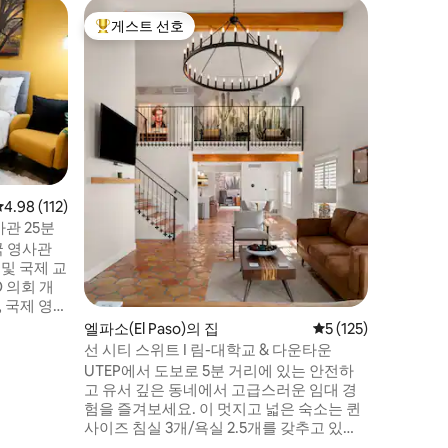
엘파소(El
게스트 선호
게스트 
상위 게스트 선호
게스트 
독특한 공간
안전하고 
튜디오 아파
운타운 트
있는 거리에
든 음악 
멕시코와 
수 있는 
트에는 
평점 4.98점(5점 만점), 후기 112개
4.98 (112)
니다. 전
관 25분
전하거나 
국 영사관
싶다면 이
 및 국제 교
정문에서 5
엘파소(El Paso)의 집
평점 5점(5점 만점), 
5 (125)
트를 통해
선 시티 스위트 I 림-대학교 & 다운타운
숙소로 이
UTEP에서 도보로 5분 거리에 있는 안전하
이 있는 전
고 유서 깊은 동네에서 고급스러운 임대 경
.7피트 x 높
험을 즐겨보세요. 이 멋지고 넓은 숙소는 퀸
환급을 위한
사이즈 침실 3개/욕실 2.5개를 갖추고 있습
니다. 커피숍, 레스토랑, 바, 음악 + 스포츠