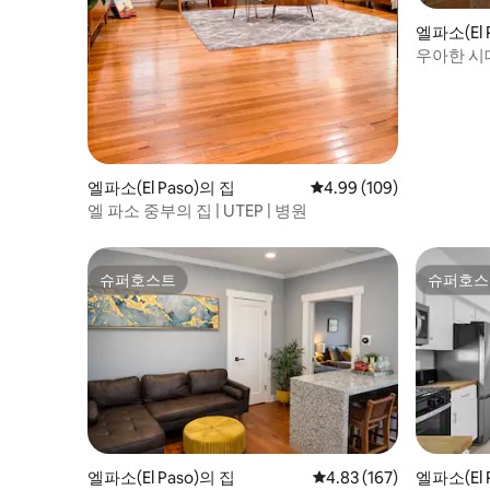
엘파소(El 
우아한 시대
엘파소(El Paso)의 집
평점 4.99점(5점 만점), 
4.99 (109)
엘 파소 중부의 집 | UTEP | 병원
슈퍼호스트
슈퍼호스
슈퍼호스트
슈퍼호스
엘파소(El Paso)의 집
평점 4.83점(5점 만점), 
4.83 (167)
엘파소(El 