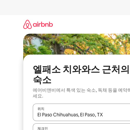
콘
텐
츠
로
바
로
가
기
엘패소 치와와스 근처의
숙소
에어비앤비에서 특색 있는 숙소, 독채 등을 예약
세요.
위치
결과가 나오면 위·아래 화살표 키를 사용하거나 터치
체크인