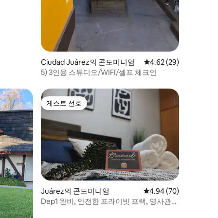
Ciudad Juárez의 콘도미니엄
평점 4.62점(5점 만점),
4.62 (29)
5) 3인용 스튜디오/WIFI/셀프 체크인
게스트 선호
게스트 선호
Juárez의 콘도미니엄
평점 4.94점(5점 만점),
4.94 (70)
Dep1 완비, 안전한 프라이빗 프랙, 영사관
지역