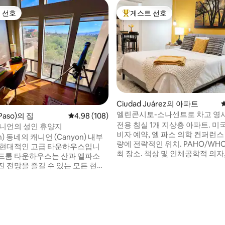
 선호
게스트 선호
스트 선호
상위 게스트 선호
Ciudad Juárez의 아파트
엘린콘시토-소나센트로 차고 영사
Paso)의 집
평점 4.98점(5점 만점), 후기 108개
4.98 (108)
전용 침실 1개 지상층 아파트. 미
캐니언의 성인 휴양지
비자 예약, 엘 파소 의학 컨퍼런스
n) 동네의 캐니언 (Canyon) 내부
량에 전략적인 위치. PAHO/WHO 의회 개
 현대적인 고급 타운하우스입니
최 장소. 책상 및 인체공학적 의자, 국제 영상
2베드룸 타운하우스는 산과 엘파소
통화를 위한 60Mbps 와이파이. 
진 전망을 즐길 수 있는 모든 현대
피트 떨어진 별도의 출입구. 게이
시설을 갖추고 있습니다. 빌리 로
숙소와 접촉이 없는 별도의 위층 
, 매들린 파크, 엘 파소 테니스 클
동할 수 있습니다. 소형차용 지붕
티 엔터테인먼트 지역, 림 로드,
후기 151개
용 주차장: 너비 7.5피트 x 길이 14
브, UTEP, 프랭클린 산맥 내의
이 6.5피트. 일일 경비 및 기업 
킹 트레일까지 도보 거리 내에 위
청구서 제공 가능.
습니다. 숙소는 시내에서 10분 이