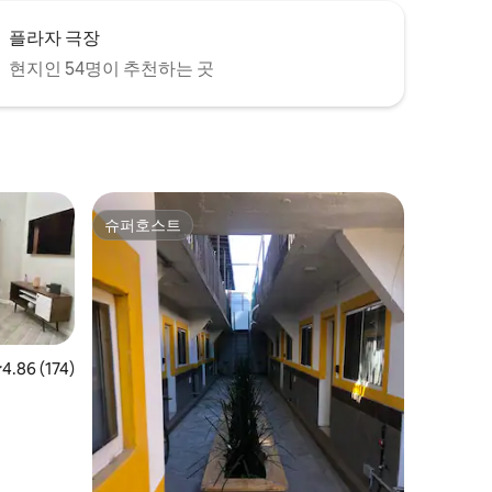
플라자 극장
현지인 54명이 추천하는 곳
슈퍼호스트
슈퍼호스트
점 4.86점(5점 만점), 후기 174개
4.86 (174)