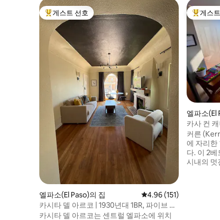
게스트 선호
게스트
상위 게스트 선호
상위 게
엘파소(El 
카사 컨 
커른 (Ker
에 자리한
다. 이 
시내의 멋
적인 편의
저스 아로요
럽, 신시내
엘파소(El Paso)의 집
평점 4.96점(5점 만점), 
4.96 (151)
시닉 드라이
카시타 델 아르코 | 1930년대 1BR, 파이브 포
여러 하이
인츠
카시타 델 아르코는 센트럴 엘파소에 위치
치하고 있