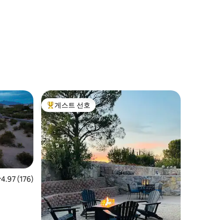
게스트 선호
상위 게스트 선호
점 4.97점(5점 만점), 후기 176개
4.97 (176)