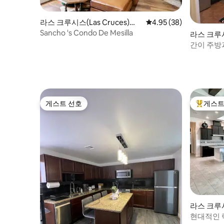
라스 크루시스(Las Cruces)의
평점 4.95점(5점 만점),
4.95 (38)
콘도미니엄
Sancho 's Condo De Mesilla
라스 크루시스
콘도미니
간이 주방
스튜디오!
게스트 선호
게스트
게스트 선호
상위 게
라스 크루시스
집
현대적인 