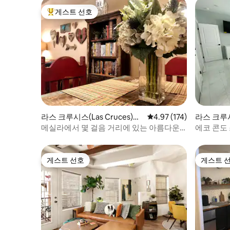
게스트 선호
상위 게스트 선호
라스 크루시스(Las Cruces)의
평점 4.97점(5점 만점), 
4.97 (174)
라스 크루시스
콘도미니엄
콘도미니
메실라에서 몇 걸음 거리에 있는 아름다운
에코 콘도
아파트
게스트 선호
게스트 
게스트 선호
게스트 