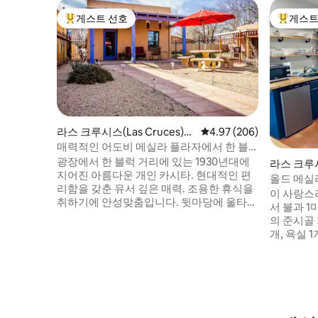
게스트 선호
게스트
상위 게스트 선호
상위 게
라스 크루시스(Las Cruces)의
평점 4.97점(5점 만점), 
4.97 (206)
집
매력적인 어도비 메실라 플라자에서 한 블
록 거리
광장에서 한 블럭 거리에 있는 1930년대에
라스 크루시스
지어진 아름다운 개인 카시타. 현대적인 편
게스트용 
올드 메실
리함을 갖춘 유서 깊은 매력. 조용한 휴식을
늑한 카시
이 사랑스
취하기에 안성맞춤입니다. 뒷마당에 울타리
서 불과 1
가 있는 플래그스톤 파티오에는 가스 그릴,
의 준시골 
야외 벽난로, 야외 식사 공간, 숙소에서 열리
개, 욕실 
는 프렌치 도어가 완비되어 있습니다. 넓은
객 모두에
전면 마당이 완전히 둘러싸여 있습니다. 전
침대, 테
면 현관은 그늘을 만듭니다. 이 숙소는 평화
이어/토스
롭지만 역사적인 메실라 플라자에서 열리는
트/싱크대
축제와 액티비티에서 몇 걸음 떨어져 있습
이 있습니다. 와이파이, 스마트 T
니다.
없음), 미