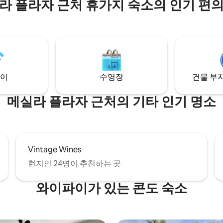
라 플라자 근처 휴가지 숙소의 인기 편
주방, 거실, 식사 공간, 완전히 울
이블, 가스 그릴도 구비되어 있습
진 반려동물 친화적인 마당이 있습
라베라 타일과 살티요 바닥, 비가스
장과 악센트 벽으로 현지 문화에 
보세요. 게스트하우스는 메인 
가깝지만 완전히 분리되어 있어
니다. 노상 주차가 아닌 전용 주차
이
수영장
건물 부지
메실라 플라자 근처의 기타 인기 명소
Vintage Wines
현지인 24명이 추천하는 곳
와이파이가 있는 콘도 숙소