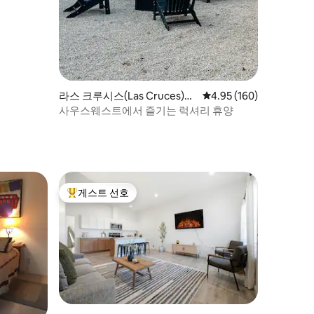
라스 크루시스(Las Cruces)의
평점 4.95점(5점 만점), 
4.95 (160)
집
사우스웨스트에서 즐기는 럭셔리 휴양
게스트 선호
상위 게스트 선호