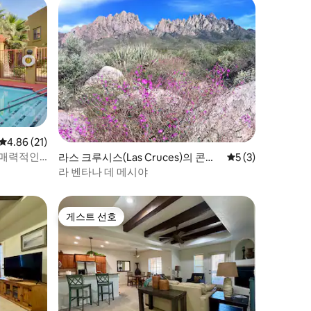
평점 4.86점(5점 만점), 후기 21개
4.86 (21)
 매력적인
라스 크루시스(Las Cruces)의 콘도
평점 5점(5점 만점)
5 (3)
미니엄
라 벤타나 데 메시야
게스트 선호
게스트 선호