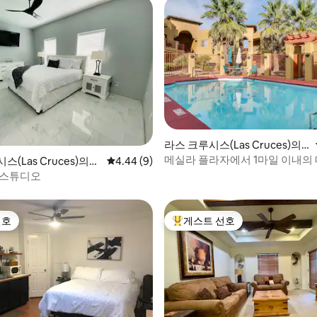
라스 크루시스(Las Cruces)의
콘도미니엄
메실라 플라자에서 1마일 이내의
후기 174개
(Las Cruces)의
평점 4.44점(5점 만점), 후기 9개
4.44 (9)
라스크루세스 콘도!
엄
 스튜디오
선호
게스트 선호
선호
상위 게스트 선호