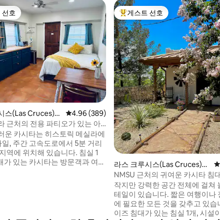
 선호
게스트 선호
스트 선호
상위 게스트 선호
후기 206개
(Las Cruces)의
평점 4.96점(5점 만점), 후기 389개
4.96 (389)
별채
라 근처의 전용 파티오가 있는 아
타
러운 카시타는 히스토릭 메실라에
마일, 주간 고속도로에서 5분 거리
지역에 위치해 있습니다. 침실 1
1개가 있는 카시타는 방문객과 여행
라스 크루시스(Las Cruces)의
평
게 완벽한 숙소입니다. 퀸사이즈
게스트용 별채
NMSU 근처의 귀여운 카시타 침대
이블과 의자, 전자레인지/에어프라
동물 동반 가능
작지만 강력한 공간 전체에 걸쳐 
터 오븐/큐리그/더블 핫플레이
테일이 있습니다. 짧은 여행이나 
, 미니 냉장고가 갖춰진 간이 주방
에 필요한 모든 것을 갖추고 있습
V(케이블
이즈 침대가 있는 침실 1개, 시설
니 스플릿 에어컨/히터, 전용 야외