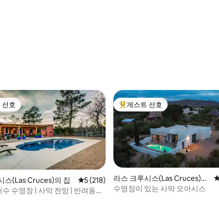
후기 312개
 선호
게스트 선호
스트 선호
상위 게스트 선호
라스 크루시스(Las Cruces)의
평
(Las Cruces)의 집
평점 5점(5점 만점), 후기 218개
5 (218)
집
수영장이 있는 사막 오아시스
 해수 수영장 | 사막 전망 | 반려동물
후기 261개