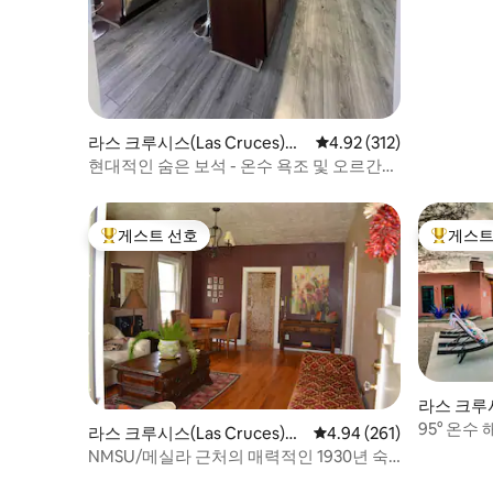
라스 크루시스(Las Cruces)의
평점 4.92점(5점 만점), 
4.92 (312)
집
현대적인 숨은 보석 - 온수 욕조 및 오르간
산 전망/파티오
게스트 선호
게스트
상위 게스트 선호
상위 게
라스 크루시스
95° 온수
라스 크루시스(Las Cruces)의
평점 4.94점(5점 만점), 
4.94 (261)
동반 가능
집
NMSU/메실라 근처의 매력적인 1930년 숙
소