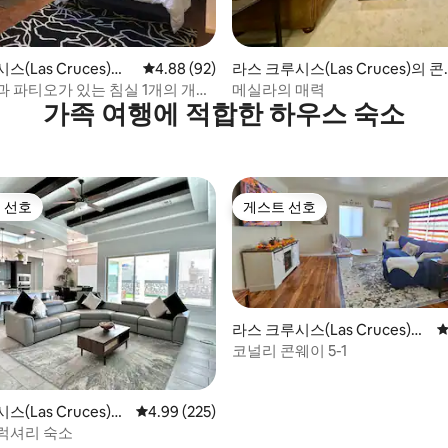
 후기 38개
(Las Cruces)의
평점 4.88점(5점 만점), 후기 92개
4.88 (92)
라스 크루시스(Las Cruces)의 
엄
미니엄
과 파티오가 있는 침실 1개의 개인
메실라의 매력
가족 여행에 적합한 하우스 숙소
 선호
게스트 선호
스트 선호
게스트 선호
라스 크루시스(Las Cruces)의
평
집
코널리 콘웨이 5-1
(Las Cruces)의
평점 4.99점(5점 만점), 후기 225개
4.99 (225)
럭셔리 숙소