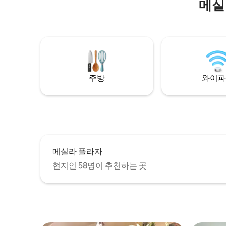
메실
파티오 테
니다.
주방
와이파
메실라 플라자
현지인 58명이 추천하는 곳