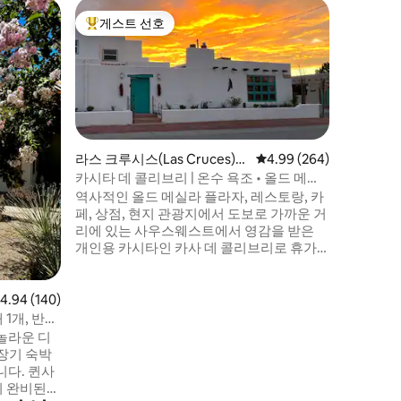
라스 크루시
게스트 선호
게스트
상위 게스트 선호
상위 게
게스트용
까세이타
카시타 드
시타입니다
있는 하이킹
NMSU, 
멀리 느껴
킹사이즈 
스툴 식사
라스 크루시스(Las Cruces)의
평점 4.99점(5점 만점), 
4.99 (264)
려견 동반
게스트용 별채
카시타 데 콜리브리 | 온수 욕조 • 올드 메시
옆 마당이
야까지 도보 거리
역사적인 올드 메실라 플라자, 레스토랑, 카
맥의 일출
페, 상점, 현지 관광지에서 도보로 가까운 거
즐겨보세
리에 있는 사우스웨스트에서 영감을 받은
개인용 카시타인 카사 데 콜리브리로 휴가
를 떠나보세요. 전용 온수 욕조에서 휴식을
취하고, 평화로운 파티오에서 긴장을 풀고,
빠른 와이파이, 아늑한 침대, 세심한 편의시
점 4.94점(5점 만점), 후기 140개
4.94 (140)
설을 갖춘 편안한 숙박을 즐겨보세요. 라스
 1개, 반려
크루세스를 둘러보러 오셨든 단순히 휴식을
놀라운 디
취하러 오셨든, Casa de Colibrí는 내 집처럼
장기 숙박
완벽한 숙소입니다.
니다. 퀸사
이 완비된