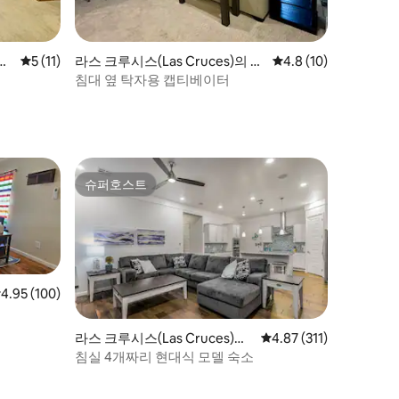
콘도
평점 5점(5점 만점), 후기 11개
5 (11)
라스 크루시스(Las Cruces)의 콘
평점 4.8점(5점 만점),
4.8 (10)
도미니엄
침대 옆 탁자용 캡티베이터
슈퍼호스트
슈퍼호스트
점 4.95점(5점 만점), 후기 100개
4.95 (100)
라스 크루시스(Las Cruces)의
평점 4.87점(5점 만점),
4.87 (311)
집
침실 4개짜리 현대식 모델 숙소