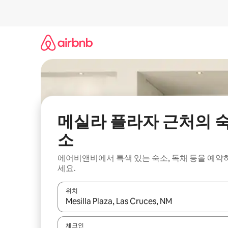
콘
텐
츠
로
바
로
가
기
메실라 플라자 근처의 
소
에어비앤비에서 특색 있는 숙소, 독채 등을 예약
세요.
위치
결과가 나오면 위·아래 화살표 키를 사용하거나 터치
체크인