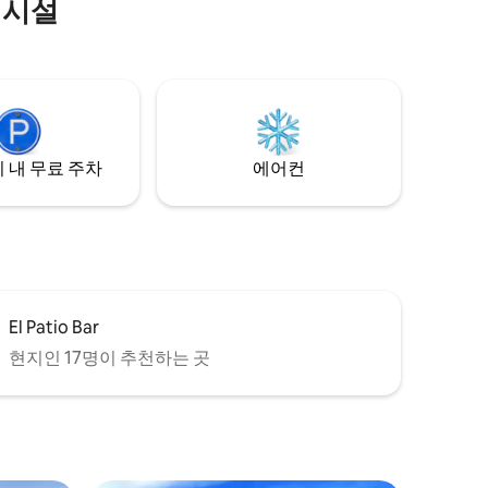
의시설
타리가 쳐
니다. 탈
, 거친 천
흠뻑 빠져
하우스에서
 프라이빗합
장.
 내 무료 주차
에어컨
El Patio Bar
현지인 17명이 추천하는 곳