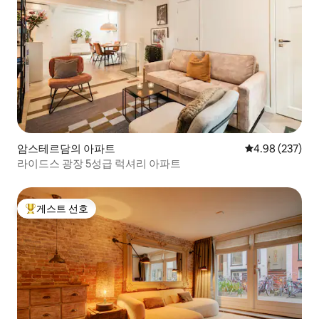
암스테르담의 아파트
평점 4.98점(5점
4.98 (237)
라이드스 광장 5성급 럭셔리 아파트
게스트 선호
상위 게스트 선호