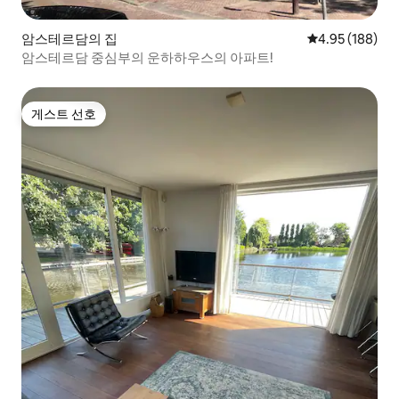
암스테르담의 집
평점 4.95점(5점
4.95 (188)
암스테르담 중심부의 운하하우스의 아파트!
게스트 선호
게스트 선호