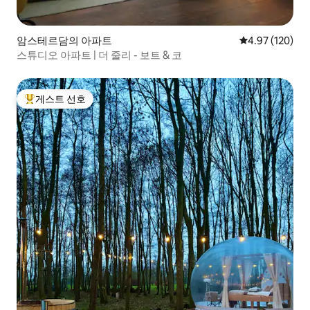
암스테르담의 아파트
평점 4.97점(5점
4.97 (120)
스튜디오 아파트 | 더 줄리 - 보트 & 코
게스트 선호
상위 게스트 선호