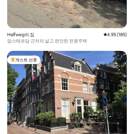
Halfweg의 집
평점 4.95점(5점
4.95 (185)
암스테르담 근처의 넓고 편안한 전원주택
게스트 선호
상위 게스트 선호