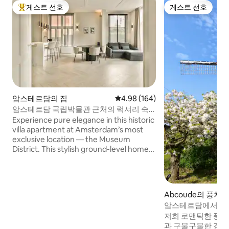
게스트 선호
게스트 선호
상위 게스트 선호
게스트 선호
암스테르담의 집
평점 4.98점(5점 만점), 후기 164
4.98 (164)
암스테르담 국립박물관 근처의 럭셔리 숙
소
Experience pure elegance in this historic
villa apartment at Amsterdam’s most
exclusive location — the Museum
District. This stylish ground-level home
(no stairs) offers a private romantic
garden patio with a rare Rijksmuseum
view. Just steps from the Van Gogh and
MoCo museums. A superbly reviewed
Abcoude의 풍차
stay blending luxury, tranquility, and
암스테르담에서 가까
authentic Amsterdam charm.
저희 로맨틱한 풍차(
과 구불구불한 강 '