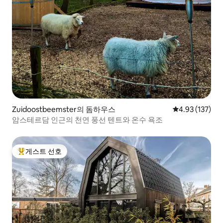
Zuidoostbeemster의 돔하우스
평점 4.93점(5
4.93 (137)
암스테르담 인근의 천연 풍선 텐트와 온수 욕조
게스트 선호
상위 게스트 선호