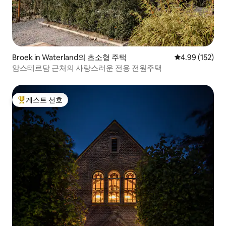
Broek in Waterland의 초소형 주택
평점 4.99점(5점
4.99 (152)
암스테르담 근처의 사랑스러운 전용 전원주택
게스트 선호
상위 게스트 선호