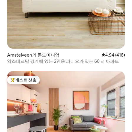
Amstelveen의 콘도미니엄
평점 4.94점(5점
4.94 (416)
암스테르담 경계에 있는 2인용 파티오가 있는 60 ㎡ 아파트
게스트 선호
상위 게스트 선호