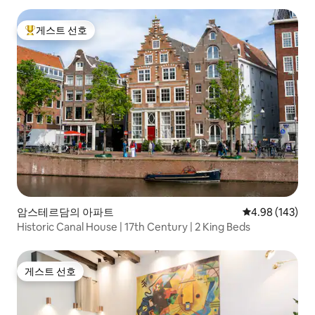
게스트 선호
상위 게스트 선호
암스테르담의 아파트
평점 4.98점(5점
4.98 (143)
Historic Canal House | 17th Century | 2 King Beds
게스트 선호
게스트 선호