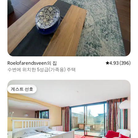
Roelofarendsveen의 집
평점 4.93점(5점
4.93 (396)
수변에 위치한 5성급(가족용) 주택
게스트 선호
게스트 선호