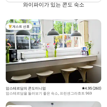
와이파이가 있는 콘도 숙소
게스트 선호
상위 게스트 선호
암스테르담의 콘도미니엄
평점 4.95점(5점
4.95 (260)
암스테르담을 둘러보기 좋은 숙소, 프린센그라흐트 969