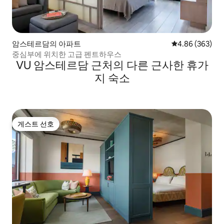
암스테르담의 아파트
평점 4.86점(5점
4.86 (363)
중심부에 위치한 고급 펜트하우스
VU 암스테르담 근처의 다른 근사한 휴가
지 숙소
게스트 선호
게스트 선호