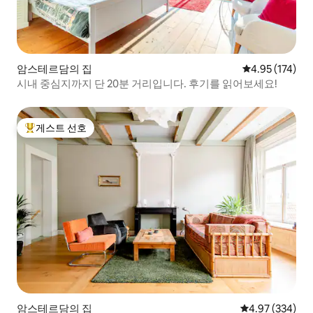
암스테르담의 집
평점 4.95점(5
4.95 (174)
시내 중심지까지 단 20분 거리입니다. 후기를 읽어보세요!
게스트 선호
상위 게스트 선호
암스테르담의 집
평점 4.97점(5점
4.97 (334)