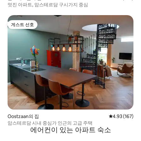
멋진 아파트, 암스테르담 구시가지 중심
게스트 선호
게스트 선호
Oostzaan의 집
평점 4.93점(5점
4.93 (167)
암스테르담 시내 중심가 인근의 고급 주택
에어컨이 있는 아파트 숙소