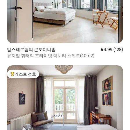
암스테르담의 콘도미니엄
평점 4.99점(5점
4.99 (128)
뮤지엄 쿼터의 프라이빗 럭셔리 스위트(40m2)
게스트 선호
상위 게스트 선호