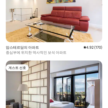
암스테르담의 아파트
평점 4.92점(5점
4.92 (170)
중심부에 위치한 역사적인 보석 아파트
게스트 선호
게스트 선호