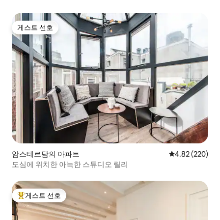
게스트 선호
게스트 선호
암스테르담의 아파트
평점 4.82점(5점
4.82 (220)
도심에 위치한 아늑한 스튜디오 릴리
게스트 선호
상위 게스트 선호