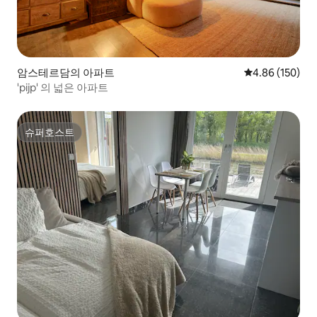
암스테르담의 아파트
평점 4.86점(5점
4.86 (150)
'pijp' 의 넓은 아파트
슈퍼호스트
슈퍼호스트