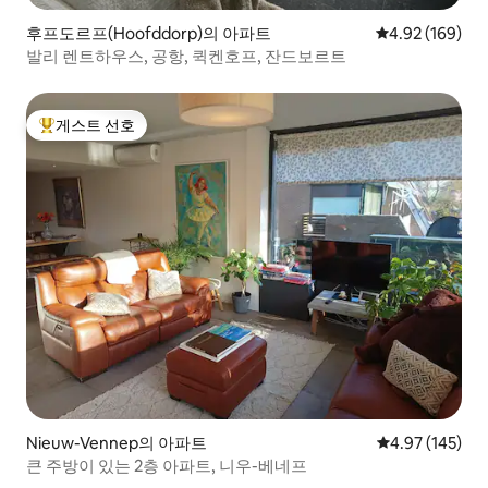
후프도르프(Hoofddorp)의 아파트
평점 4.92점(5점
4.92 (169)
발리 렌트하우스, 공항, 퀵켄호프, 잔드보르트
게스트 선호
상위 게스트 선호
Nieuw-Vennep의 아파트
평점 4.97점(5점
4.97 (145)
큰 주방이 있는 2층 아파트, 니우-베네프