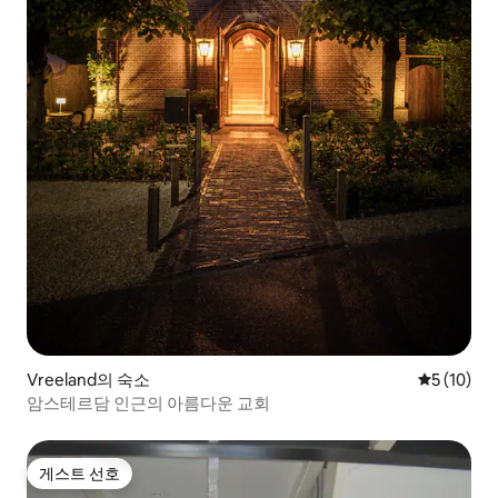
Vreeland의 숙소
평점 5점(5
5 (10)
암스테르담 인근의 아름다운 교회
게스트 선호
게스트 선호