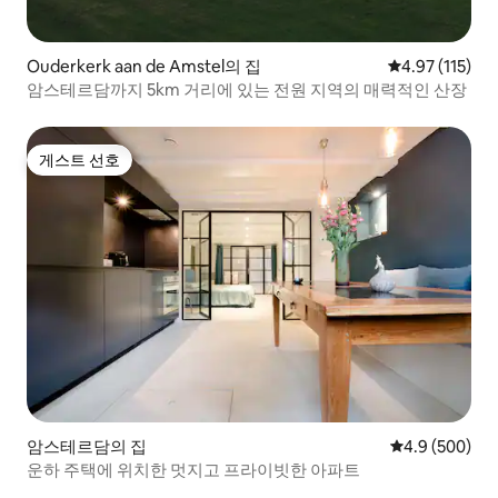
Ouderkerk aan de Amstel의 집
평점 4.97점(5
4.97 (115)
암스테르담까지 5km 거리에 있는 전원 지역의 매력적인 산장
게스트 선호
게스트 선호
암스테르담의 집
평점 4.9점(5점
4.9 (500)
운하 주택에 위치한 멋지고 프라이빗한 아파트