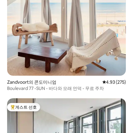
Zandvoort의 콘도미니엄
평점 4.93점(5점
4.93 (275)
Boulevard 77 -SUN - 바다와 모래 언덕 - 무료 주차
게스트 선호
상위 게스트 선호