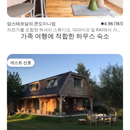
암스테르담의 콘도미니엄
평점 4.96점(5
4.96 (161)
자전거를 포함한 럭셔리 스튜디오. 데파이프 및 RAI에서 가까
가족 여행에 적합한 하우스 숙소
움
게스트 선호
게스트 선호