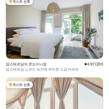
게스트 선호
상위 게스트 선호
암스테르담의 콘도미니엄
평점 4.97점(5점
4.97 (201)
암스테르담 노르드 녹지에 위치한 고급 아파트
게스트 선호
상위 게스트 선호