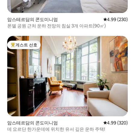
암스테르담의 콘도미니엄
평점 4.99점(5점
4.99 (230)
폰델 공원 근처 운하 전망의 침실 3개 아파트(90㎡)
게스트 선호
상위 게스트 선호
암스테르담의 콘도미니엄
평점 4.99점(5점
4.99 (320)
데 요르단 한가운데에 위치한 유서 깊은 운하 주택!