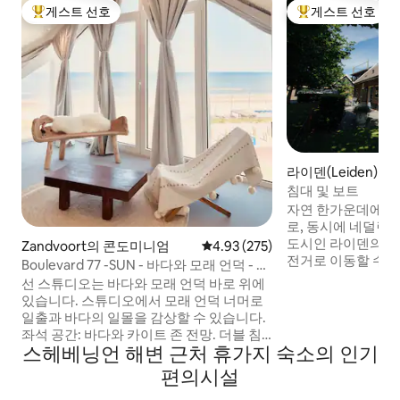
게스트 선호
게스트 선호
상위 게스트 선호
상위 게스트 선호
라이덴(Leiden)의 
침대 및 보트
자연 한가운데에 
로, 동시에 네덜란
도시인 라이덴의 
Zandvoort의 콘도미니엄
평점 4.93점(5점 만점), 후기 275
4.93 (275)
전거로 이동할 수 
Boulevard 77 -SUN - 바다와 모래 언덕 - 무
지역은 광범위한 자
료 주차
선 스튜디오는 바다와 모래 언덕 바로 위에
한 가능성을 제공합
있습니다. 스튜디오에서 모래 언덕 너머로
(800m) 내에 맛
일출과 바다의 일몰을 감상할 수 있습니다.
길 수 있는 브래서리
좌석 공간: 바다와 카이트 존 전망. 더블 침
보트를 타고 플리트
스헤베닝언 해변 근처 휴가지 숙소의 인기
대(160x200): 모래 언덕 전망. 간이 주방: 전
라 라이덴 시내를 탐
자레인지, 주전자, 커피 머신, 식기 세척기
편의시설
공합니다. 협의하면
및 냉장고(스토브/팬 없음). 욕실: 목욕 및