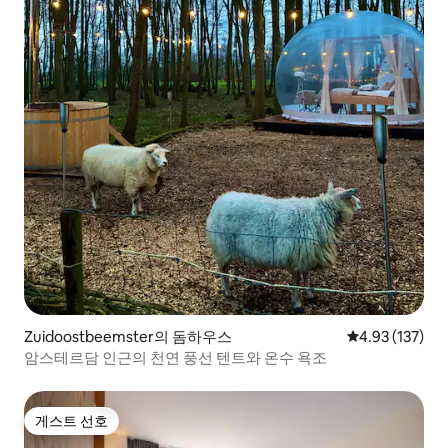
Zuidoostbeemster의 돔하우스
평점 4.93점(5
4.93 (137)
암스테르담 인근의 천연 풍선 텐트와 온수 욕조
게스트 선호
게스트 선호