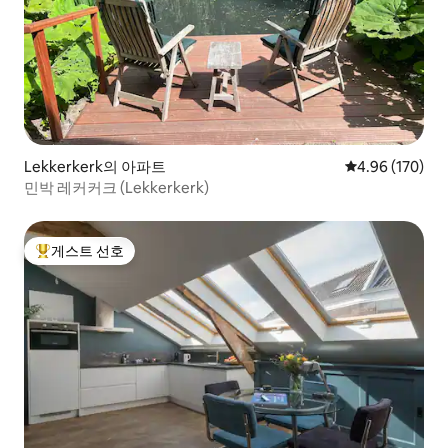
Lekkerkerk의 아파트
평점 4.96점(5점
4.96 (170)
민박 레커커크 (Lekkerkerk)
게스트 선호
상위 게스트 선호