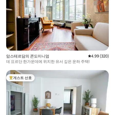
암스테르담의 콘도미니엄
평점 4.99점(5점
4.99 (320)
데 요르단 한가운데에 위치한 유서 깊은 운하 주택!
게스트 선호
상위 게스트 선호