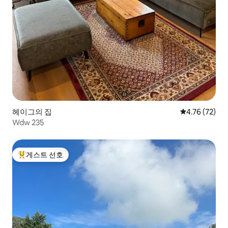
헤이그의 집
평점 4.76점(5
4.76 (72)
Wdw 235
게스트 선호
상위 게스트 선호