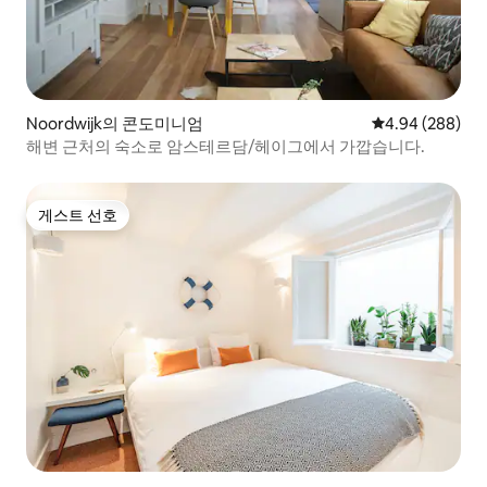
Noordwijk의 콘도미니엄
평점 4.94점(5점
4.94 (288)
해변 근처의 숙소로 암스테르담/헤이그에서 가깝습니다.
게스트 선호
게스트 선호