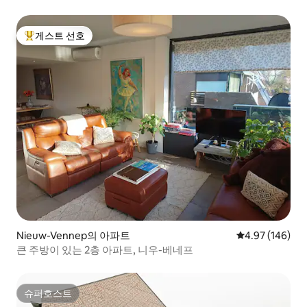
게스트 선호
상위 게스트 선호
Nieuw-Vennep의 아파트
평점 4.97점(5점
4.97 (146)
큰 주방이 있는 2층 아파트, 니우-베네프
슈퍼호스트
슈퍼호스트