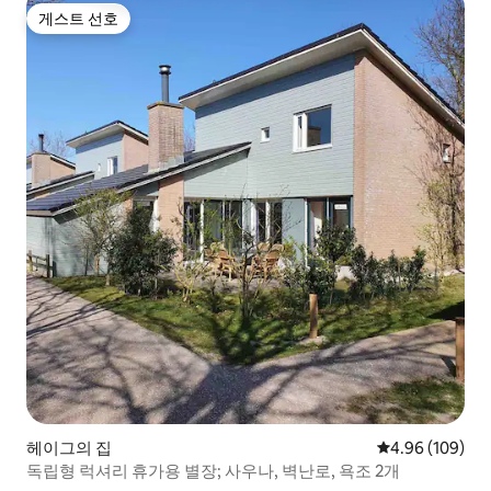
게스트 선호
게스트 선호
헤이그의 집
평점 4.96점(5점
4.96 (109)
독립형 럭셔리 휴가용 별장; 사우나, 벽난로, 욕조 2개