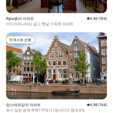
Rijswijk의 아파트
평점 4.96점(5점
4.96 (104)
아드리아나라는 넓고 햇살 가득한 아파트
게스트 선호
상위 게스트 선호
암스테르담의 아파트
평점 4.98점(5점
4.98 (144)
유서 깊은 운하 주택 | 17세기 | 킹사이즈 침대 2개