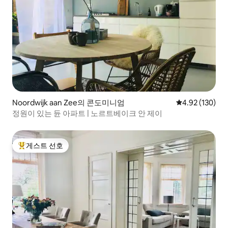
Noordwijk aan Zee의 콘도미니엄
평점 4.92점(5점
4.92 (130)
정원이 있는 듄 아파트 | 노르트베이크 안 제이
게스트 선호
상위 게스트 선호