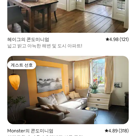
헤이그의 콘도미니엄
평점 4.98점(5
4.98 (121)
넓고 밝고 아늑한 해변 및 도시 아파트!
게스트 선호
게스트 선호
Monster의 콘도미니엄
평점 4.89점(5점
4.89 (318)