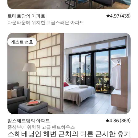
로테르담의 아파트
평점 4.97점(5점
4.97 (435)
다운타운에 위치한 고급스러운 아파트
게스트 선호
게스트 선호
암스테르담의 아파트
평점 4.86점(5점
4.86 (363)
중심부에 위치한 고급 펜트하우스
스헤베닝언 해변 근처의 다른 근사한 휴가