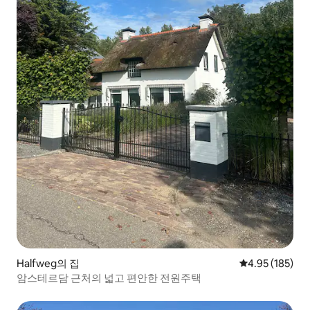
Halfweg의 집
평점 4.95점(5점
4.95 (185)
암스테르담 근처의 넓고 편안한 전원주택