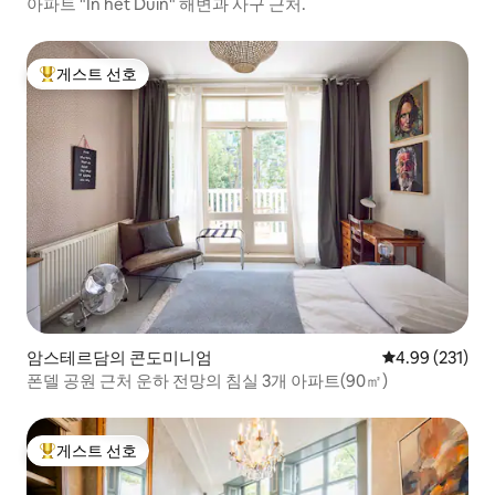
아파트 "In het Duin" 해변과 사구 근처.
게스트 선호
상위 게스트 선호
암스테르담의 콘도미니엄
평점 4.99점(5점
4.99 (231)
폰델 공원 근처 운하 전망의 침실 3개 아파트(90㎡)
게스트 선호
상위 게스트 선호