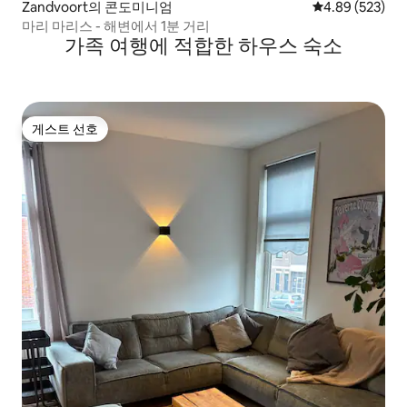
Zandvoort의 콘도미니엄
평점 4.89점(5점
4.89 (523)
마리 마리스 - 해변에서 1분 거리
가족 여행에 적합한 하우스 숙소
게스트 선호
게스트 선호