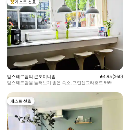
게스트 선호
상위 게스트 선호
암스테르담의 콘도미니엄
평점 4.95점(5점
4.95 (260)
암스테르담을 둘러보기 좋은 숙소, 프린센그라흐트 969
게스트 선호
게스트 선호