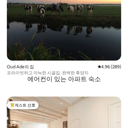
Oud Ade의 집
평점 4.96점(5점
4.96 (289)
프라이빗하고 아늑한 시골집. 완벽한 휴양지
에어컨이 있는 아파트 숙소
게스트 선호
상위 게스트 선호