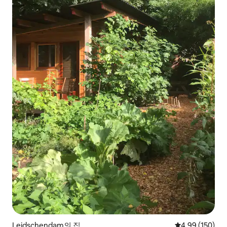
Leidschendam의 집
평점 4.99점(5점
4.99 (150)