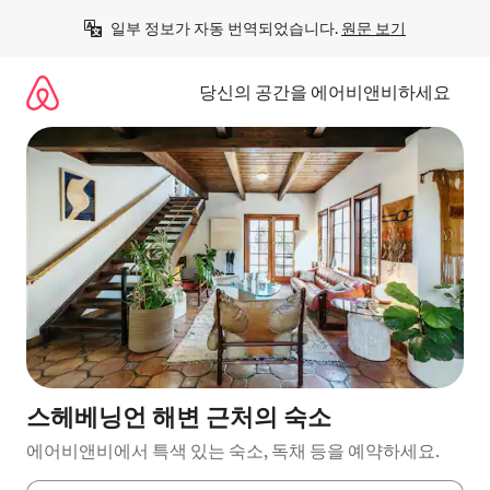
콘
일부 정보가 자동 번역되었습니다. 
원문 보기
텐
츠
로
당신의 공간을 에어비앤비하세요
바
로
가
기
스헤베닝언 해변 근처의 숙소
에어비앤비에서 특색 있는 숙소, 독채 등을 예약하세요.