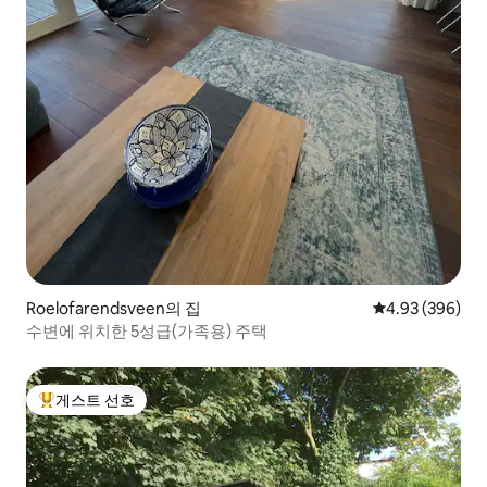
Roelofarendsveen의 집
평점 4.93점(5점
4.93 (396)
수변에 위치한 5성급(가족용) 주택
게스트 선호
상위 게스트 선호