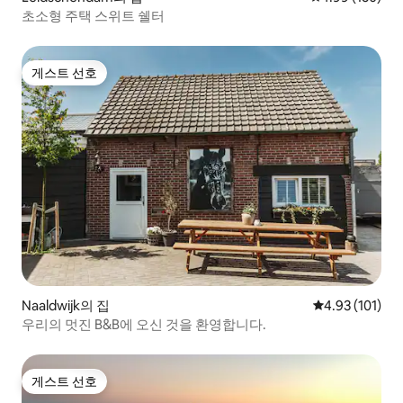
초소형 주택 스위트 쉘터
게스트 선호
게스트 선호
Naaldwijk의 집
평점 4.93점(5
4.93 (101)
우리의 멋진 B&B에 오신 것을 환영합니다.
게스트 선호
게스트 선호