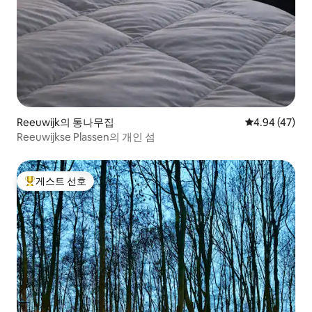
Reeuwijk의 통나무집
평점 4.94점(5
4.94 (47)
Reeuwijkse Plassen의 개인 섬
게스트 선호
상위 게스트 선호