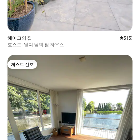
헤이그의 집
평점 5점(
5 (5)
호스트: 웬디 님의 팜 하우스
게스트 선호
게스트 선호