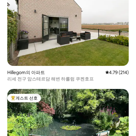
Hillegom의 아파트
평점 4.79점(5
4.79 (214)
리세 전구 암스테르담 해변 하를럼 쿠켄호프
게스트 선호
상위 게스트 선호