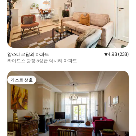
암스테르담의 아파트
평점 4.98점(5점
4.98 (238)
라이드스 광장 5성급 럭셔리 아파트
게스트 선호
게스트 선호