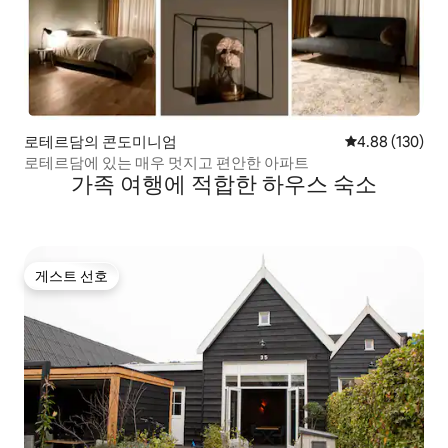
로테르담의 콘도미니엄
평점 4.88점(5점
4.88 (130)
로테르담에 있는 매우 멋지고 편안한 아파트
가족 여행에 적합한 하우스 숙소
게스트 선호
게스트 선호