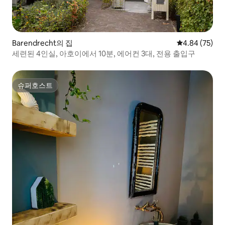
Barendrecht의 집
평점 4.84점(5
4.84 (75)
세련된 4인실, 아호이에서 10분, 에어컨 3대, 전용 출입구
슈퍼호스트
슈퍼호스트