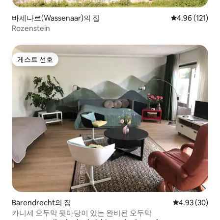
바세나르(Wassenaar)의 집
평점 4.96점(5
4.96 (121)
Rozenstein
게스트 선호
게스트 선호
Barendrecht의 집
평점 4.93점(5
4.93 (30)
카니세 오두막 뒷마당이 있는 완비된 오두막