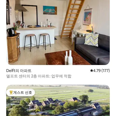
Delft의 아파트
평점 4.79점(5
4.79 (177)
델프트 센터의 2층 아파트: 업무에 적합
게스트 선호
상위 게스트 선호