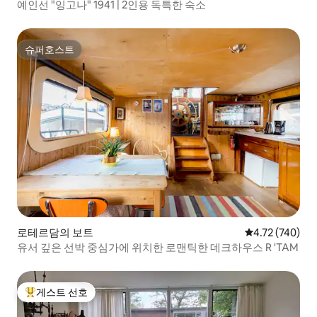
예인선 "잉고나" 1941 | 2인용 독특한 숙소
슈퍼호스트
슈퍼호스트
로테르담의 보트
평점 4.72점(5점
4.72 (740)
유서 깊은 선박 중심가에 위치한 로맨틱한 데크하우스 R 'TAM
게스트 선호
상위 게스트 선호