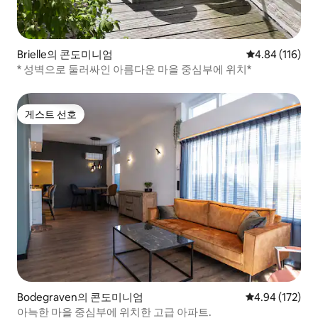
Brielle의 콘도미니엄
평점 4.84점(5
4.84 (116)
* 성벽으로 둘러싸인 아름다운 마을 중심부에 위치*
게스트 선호
게스트 선호
Bodegraven의 콘도미니엄
평점 4.94점(5점
4.94 (172)
아늑한 마을 중심부에 위치한 고급 아파트.