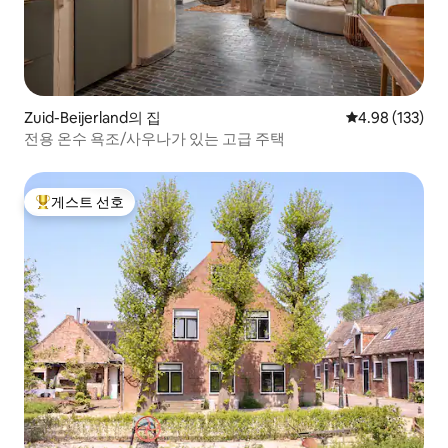
Zuid-Beijerland의 집
평점 4.98점(5점
4.98 (133)
전용 온수 욕조/사우나가 있는 고급 주택
게스트 선호
상위 게스트 선호