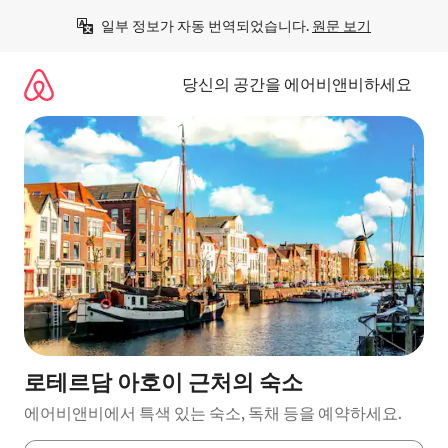
콘
일부 정보가 자동 번역되었습니다. 
원문 보기
텐
츠
로
당신의 공간을 에어비앤비하세요
바
로
가
기
로테르담 아호이 근처의 숙소
에어비앤비에서 특색 있는 숙소, 독채 등을 예약하세요.