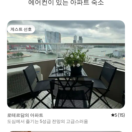
에어컨이 있는 아파트 숙소
게스트 선호
게스트 선호
로테르담의 아파트
평점 5점(5
5 (15)
도심에서 즐기는 5성급 전망의 고급스러움