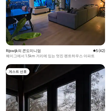
Rijswijk의 콘도미니엄
평점 5점(5
5 (42)
헤이그에서 1.5km 거리에 있는 멋진 펜트하우스 아파트
게스트 선호
게스트 선호