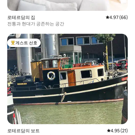
로테르담의 집
평점 4.97점(5
4.97 (66)
전통과 현대가 공존하는 공간
게스트 선호
상위 게스트 선호
로테르담의 보트
평점 4.95점(5
4.95 (21)