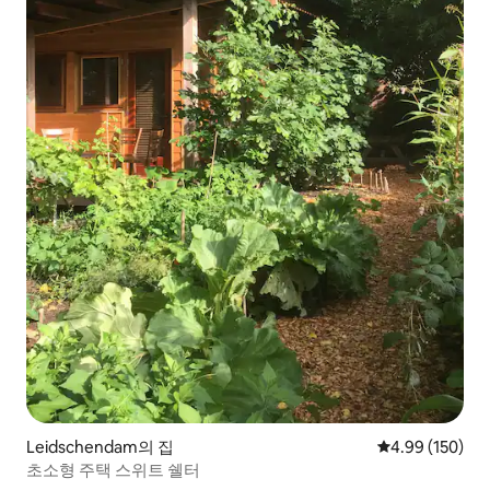
Leidschendam의 집
평점 4.99점(5점
4.99 (150)
초소형 주택 스위트 쉘터