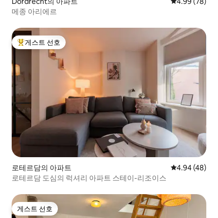
Dordrecht의 아파트
평점 4.99점(5
4.99 (78)
메종 아리에르
게스트 선호
상위 게스트 선호
로테르담의 아파트
평점 4.94점(5
4.94 (48)
로테르담 도심의 럭셔리 아파트 스테이-리조이스
게스트 선호
게스트 선호