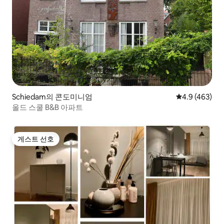
Schiedam의 콘도미니엄
평점 4.9점(5점
4.9 (463)
올드 스쿨 B&B 아파트
게스트 선호
게스트 선호