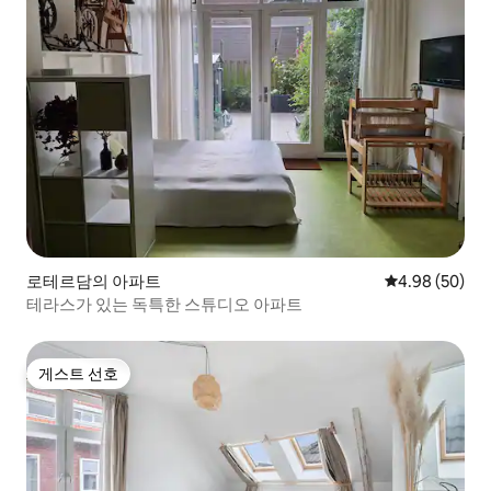
로테르담의 아파트
평점 4.98점(5
4.98 (50)
테라스가 있는 독특한 스튜디오 아파트
게스트 선호
게스트 선호