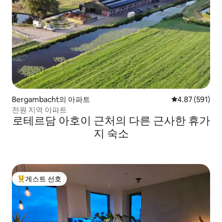
Bergambacht의 아파트
평점 4.87점(5점
4.87 (591)
전원 지역 아파트
로테르담 아호이 근처의 다른 근사한 휴가
지 숙소
게스트 선호
상위 게스트 선호