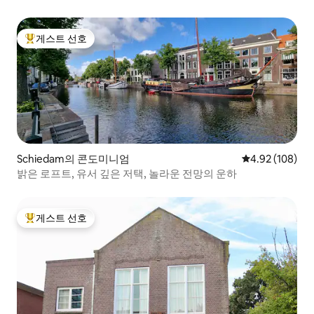
게스트 선호
상위 게스트 선호
Schiedam의 콘도미니엄
평점 4.92점(5점
4.92 (108)
밝은 로프트, 유서 깊은 저택, 놀라운 전망의 운하
게스트 선호
상위 게스트 선호