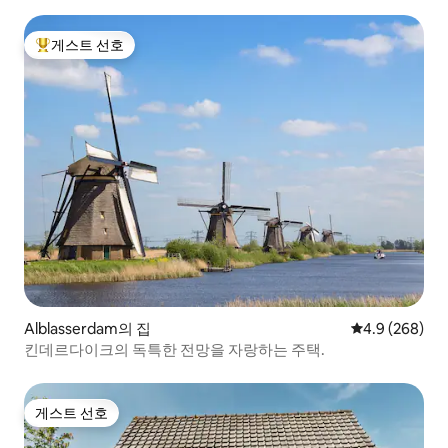
게스트 선호
상위 게스트 선호
Alblasserdam의 집
평점 4.9점(5점
4.9 (268)
킨데르다이크의 독특한 전망을 자랑하는 주택.
게스트 선호
게스트 선호