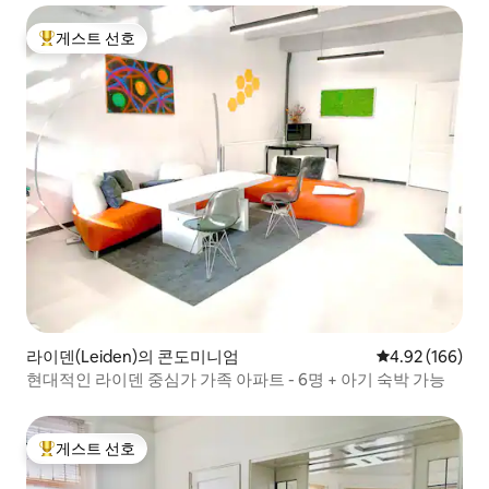
게스트 선호
상위 게스트 선호
라이덴(Leiden)의 콘도미니엄
평점 4.92점(5점
4.92 (166)
현대적인 라이덴 중심가 가족 아파트 - 6명 + 아기 숙박 가능
게스트 선호
상위 게스트 선호