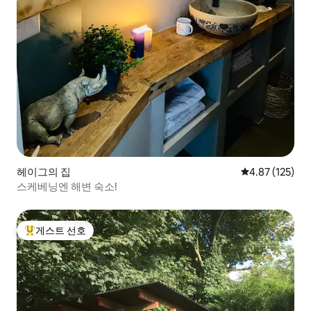
헤이그의 집
평점 4.87점(5
4.87 (125)
스케베닝엔 해변 숙소!
게스트 선호
상위 게스트 선호