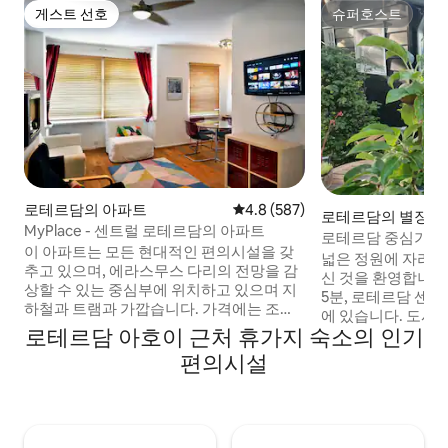
게스트 선호
슈퍼호스트
게스트 선호
슈퍼호스트
로테르담의 아파트
평점 4.8점(5점 만점), 후기 587
4.8 (587)
로테르담의 별장
MyPlace - 센트럴 로테르담의 아파트
로테르담 중심가 근
이 아파트는 모든 현대적인 편의시설을 갖
한 전원주택
넓은 정원에 자리 
추고 있으며, 에라스무스 다리의 전망을 감
신 것을 환영합니다
상할 수 있는 중심부에 위치하고 있으며 지
5분, 로테르담 센
하철과 트램과 가깝습니다. 가격에는 조식
에 있습니다. 도시
이 포함됩니다. The Witte de With
로테르담 아호이 근처 휴가지 숙소의 인기
에 완벽한 숙소입니
quarter is the cultural and gastronomical
히 현대화되었습니다. 이곳에서 휴식
편의시설
heart of Rotterdam and is only a 4 min
하고 긴장을 풀 수 
walk away, and close to many Points of
에서 낮잠을 자거나
Interest such as the Markthal,
식사를 즐길 수 있습니다. 할인 
Schouwburgplein, Euromast, Spido,
지 알고 싶으시면 언
museums & shops. 이 아파트는 솔로, 커플