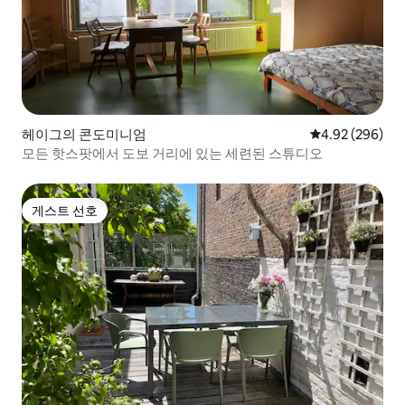
헤이그의 콘도미니엄
평점 4.92점(5점
4.92 (296)
모든 핫스팟에서 도보 거리에 있는 세련된 스튜디오
게스트 선호
게스트 선호