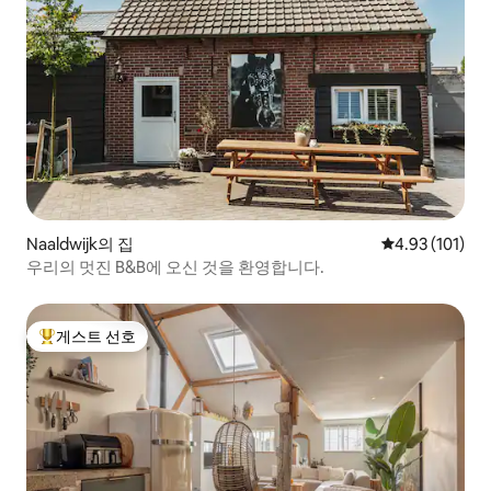
Naaldwijk의 집
평점 4.93점(5
4.93 (101)
우리의 멋진 B&B에 오신 것을 환영합니다.
게스트 선호
상위 게스트 선호