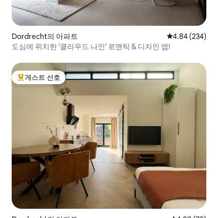
Dordrecht의 아파트
평점 4.84점(5점
4.84 (234)
도심에 위치한 '클라우드 나인' 로맨틱 & 디자인 앱!
게스트 선호
상위 게스트 선호