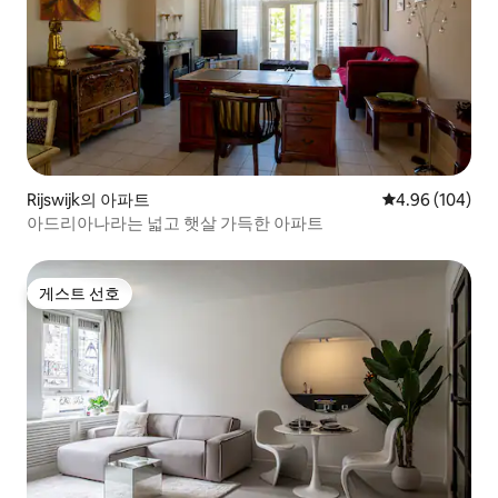
Rijswijk의 아파트
평점 4.96점(5점
4.96 (104)
아드리아나라는 넓고 햇살 가득한 아파트
게스트 선호
게스트 선호