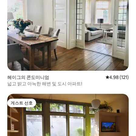
헤이그의 콘도미니엄
평점 4.98점(5
4.98 (121)
넓고 밝고 아늑한 해변 및 도시 아파트!
게스트 선호
게스트 선호