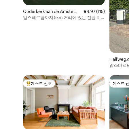
Ouderkerk aan de Amstel의
평점 4.97점(5점 만점), 
4.97 (115)
집
암스테르담까지 5km 거리에 있는 전원 지
역의 매력적인 산장
Halfweg
암스테르담
게스트 선호
게스트 
상위 게스트 선호
게스트 