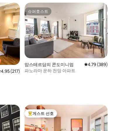
슈퍼호스트
슈퍼호스트
암스테르담의 콘도미니엄
평점 4.79점(5점 만점), 
4.79 (389)
파노라마 운하 전망 아파트
평점 4.95점(5점 만점), 후기 217개
4.95 (217)
게스트 선호
상위 게스트 선호