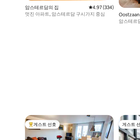
암스테르담의 집
평점 4.97점(5점 만점), 
4.97 (334)
멋진 아파트, 암스테르담 구시가지 중심
Oostzaa
암스테르담
게스트 선호
게스트 
상위 게스트 선호
게스트 