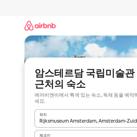
콘
텐
츠
로
바
로
가
기
암스테르담 국립미술관
근처의 숙소
에어비앤비에서 특색 있는 숙소, 독채 등을 예약
세요.
위치
결과가 나오면 위·아래 화살표 키를 사용하거나 터치
체크인