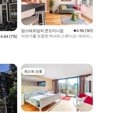
암스테르담의 콘도미니엄
평점 4.96점(5점 만점), 
4.96 (161)
자전거를 포함한 럭셔리 스튜디오. 데파이
점 4.84점(5점 만점), 후기 715개
4.84 (715)
프 및 RAI에서 가까움
게스트 선호
게스트 선호