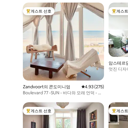
게스트 선호
게스트
상위 게스트 선호
상위 게
암스테르
멋진 디자
Zandvoort의 콘도미니엄
평점 4.93점(5점 만점), 
4.93 (275)
Boulevard 77 -SUN - 바다와 모래 언덕 - 무
료 주차
게스트 선호
게스트
상위 게스트 선호
상위 게