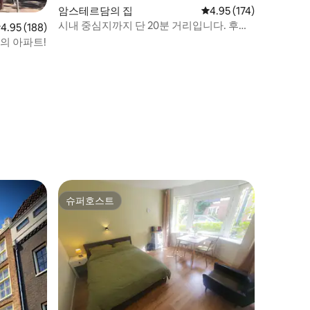
암스테르담의 집
평점 4.95점(5점 만점), 
4.95 (174)
시내 중심지까지 단 20분 거리입니다. 후기
점 4.95점(5점 만점), 후기 188개
4.95 (188)
를 읽어보세요!
의 아파트!
슈퍼호스트
슈퍼호스트