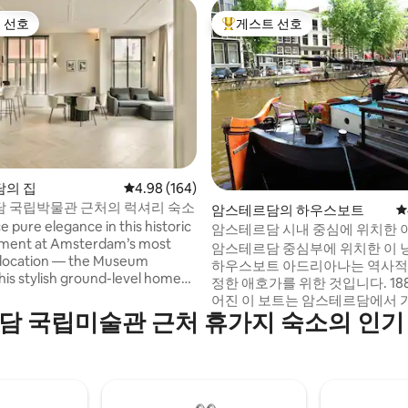
 선호
게스트 선호
스트 선호
상위 게스트 선호
의 집
평점 4.98점(5점 만점), 후기 164개
4.98 (164)
 국립박물관 근처의 럭셔리 숙소
후기 360개
암스테르담의 하우스보트
평
 pure elegance in this historic
암스테르담 시내 중심에 위치한 
rtment at Amsterdam’s most
거용 보트
암스테르담 중심부에 위치한 이
 location — the Museum
하우스보트 아드리아나는 역사적
정한 애호가를 위한 것입니다. 1888년에 지
) offers a private romantic
어진 이 보트는 암스테르담에서 
tio with a rare Rijksmuseum
담 국립미술관 근처 휴가지 숙소의 인기
된 보트 중 하나이며, 안네 프랑
t steps from the Van Gogh and
중앙역 근처의 요르단에 위치해 
perbly reviewed
보트에는 5G 인터넷, TV, 중앙 
ing luxury, tranquility, and
욕실, 무료 주차 공간이 있습니다. 단독으
c Amsterdam charm.
이용하실 수 있습니다. 데크 바깥
저스흐라흐트의 아름다운 전망이