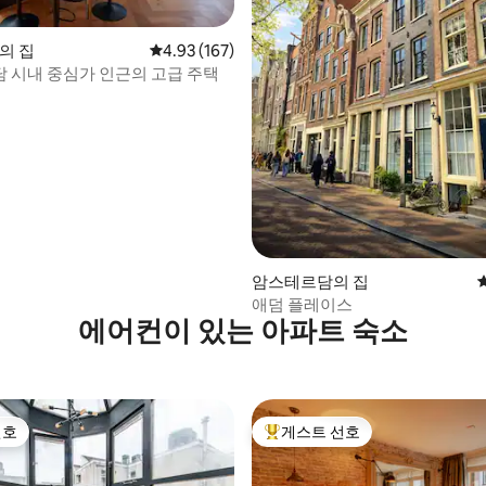
후기 334개
n의 집
평점 4.93점(5점 만점), 후기 167개
4.93 (167)
 시내 중심가 인근의 고급 주택
암스테르담의 집
애덤 플레이스
에어컨이 있는 아파트 숙소
선호
게스트 선호
선호
상위 게스트 선호