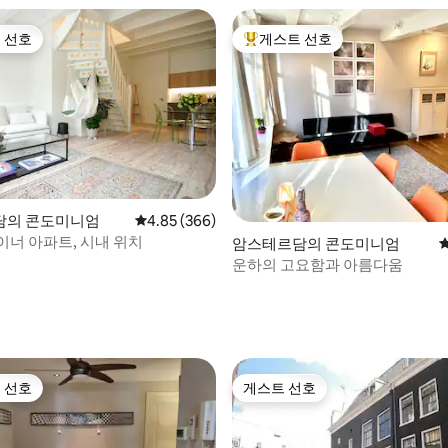
 선호
게스트 선호
스트 선호
상위 게스트 선호
담의 콘도미니엄
평점 4.85점(5점 만점), 후기 366개
4.85 (366)
이너 아파트, 시내 위치
암스테르담의 콘도미니엄
운하의 고요함과 아름다움
후기 275개
 선호
게스트 선호
스트 선호
게스트 선호