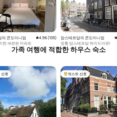
후기 230개
담의 콘도미니엄
평점 4.96점(5점 만점), 후기 105개
4.96 (105)
암스테르담의 콘도미니엄
평
치한 세련된 아파트
정통 암스테르담 하이드아웃!
가족 여행에 적합한 하우스 숙소
 선호
게스트 선호
스트 선호
상위 게스트 선호