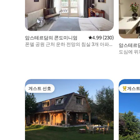
암스테르담의 콘도미니엄
평점 4.99점(5점 만점), 
4.99 (230)
폰델 공원 근처 운하 전망의 침실 3개 아파트
암스테르
(90㎡)
도심에 위
게스트 선호
게스트
게스트 선호
상위 게