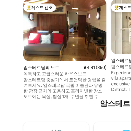
게스트 선호
게스트
상위 게스트 선호
상위 게
암스테르담
암스테르담
암스테르담의 보트
평점 4.91점(5점 만점), 
4.91 (360)
Experience
독특하고 고급스러운 하우스보트
villa apa
암스테르담 중심가에서 로맨틱한 경험을 즐
exclusive
겨보세요. 암스테르담 국립 미술관과 유명
District. This stylish ground-level home
한 광장 근처의 조용하고 프라이빗한 장소.
(no stairs
보트에는 욕실, 침실 1개, 수면을 취할 수 있
garden pa
암스테르
는 소파가 있어 4명이 머물 수 있으며 개인
view. Jus
실입니다! TV와 인터넷을 이용할 수 있으며
MoCo museums. A su
주방에는 오븐과 전자레인지가 준비되어 있
stay blend
습니다. 동네에는 멋진 레스토랑, 바, 상점이
authenti
있으며, 아름다운 레귤리어스그라흐트를 따
라 5분 걸으면 렘브란트플레인에 입니다. 이