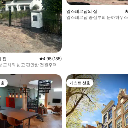
후기 115개
암스테르담의 집
평
암스테르담 중심부의 운하하우스
의 집
평점 4.95점(5점 만점), 후기 185개
4.95 (185)
 근처의 넓고 편안한 전원주택
선호
게스트 선호
선호
게스트 선호