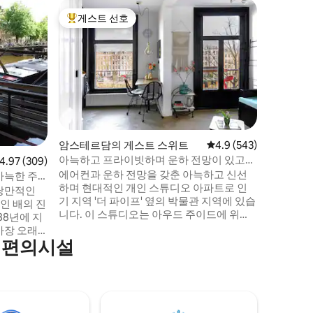
암스테르
게스트 선호
게스트
상위 게스트 선호
상위 게
데 요르단
하 주택!
모닝스타에
르담 중심
의 일부인
용할 수 
과 거실에
깊은 운하
신 게스트
는 가족에
암스테르담의 게스트 스위트
평점 4.9점(5점 만점), 
4.9 (543)
하우스가
아늑하고 프라이빗하며 운하 전망이 있고
점 4.97점(5점 만점), 후기 309개
4.97 (309)
운하 주택
박물관 지역에 있으며 세련된 숙소.
에어컨과 운하 전망을 갖춘 아늑하고 신선
서 가족 
아늑한 주
하며 현대적인 개인 스튜디오 아파트로 인
 낭만적인
기 지역 '더 파이프' 옆의 박물관 지역에 있습
인 배의 진
니다. 이 스튜디오는 아우드 주이드에 위치
하고 있으며, 도보, 지하철, 자전거 또는 트
가장 오래
램을 타고 시내 중심지로 이동할 수 있습니
 편의시설
크 하우스와
다. 근처에 멋진 레스토랑과 커피 바가 많고
있습니다.
유명한 알버트 카이프 마켓도 정말 가깝습
난방, 별도의
니다. 게스트로 맞이하기를 바라며, 암스테
로
르담을 둘러보고 이 지역에서 맛있는 음식
에는 카이
을 즐길 수 있는 훌륭한 팁을 알려드리겠습
 있으며,