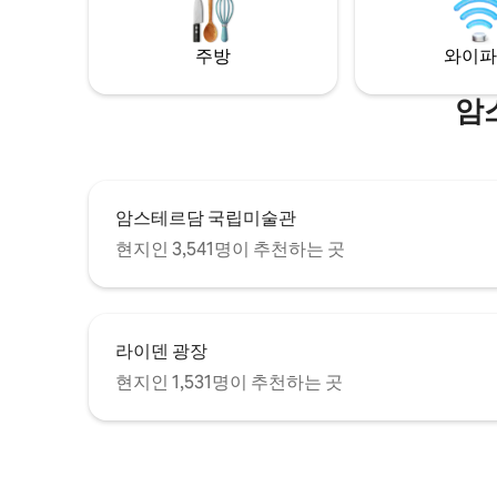
곳은 리모델링을 거친 하우스보트로 여전히
역사적인 특성을 가지고 있습니다. 1920년
주방
와이파
에 지어진 이곳은 감자, 모래, 모든 종류의 식
품과 산업 제품을 운반하는 데 사용되었습
니다. 사진에는 홀랜드 전역에서 보트에서
암
살면서 일했던 원래 가족 중 한 명이 보입니
다. 암스테르담에서 가장 잘 보존된 하우스
보트 중 하나입니다.
암스테르담 국립미술관
현지인 3,541명이 추천하는 곳
라이덴 광장
현지인 1,531명이 추천하는 곳