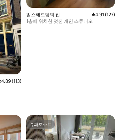
암스테르담의 집
평점 4.91점(5점 만점),
4.91 (127)
1층에 위치한 멋진 개인 스튜디오
평점 4.89점(5점 만점), 후기 113개
4.89 (113)
슈퍼호스트
슈퍼호스트