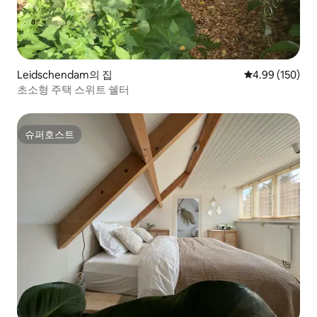
Leidschendam의 집
평점 4.99점(5점
4.99 (150)
초소형 주택 스위트 쉘터
슈퍼호스트
슈퍼호스트