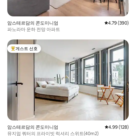
암스테르담의 콘도미니엄
평점 4.79점(5점
4.79 (390)
파노라마 운하 전망 아파트
게스트 선호
상위 게스트 선호
암스테르담의 콘도미니엄
평점 4.99점(5점
4.99 (128)
뮤지엄 쿼터의 프라이빗 럭셔리 스위트(40m2)