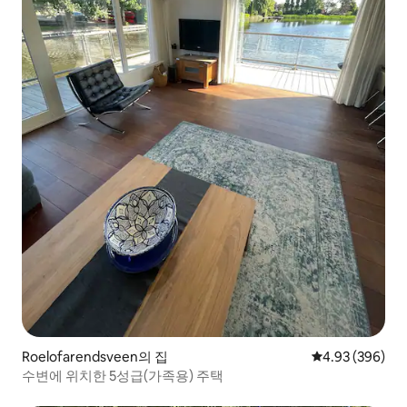
Roelofarendsveen의 집
평점 4.93점(5점
4.93 (396)
수변에 위치한 5성급(가족용) 주택