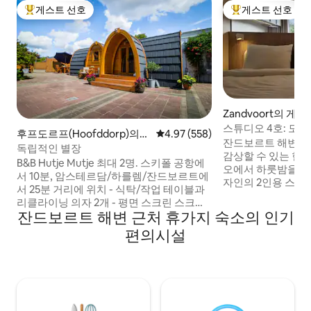
게스트 선호
게스트 선호
상위 게스트 선호
상위 게스트 선호
Zandvoort의 게
스튜디오 4호: 모
후프도르프(Hoofddorp)의
평점 4.97점(5점 만점), 후기 558
4.97 (558)
스튜디오
잔드보르트 해변 근
오두막
독립적인 별장
감상할 수 있는 현
B&B Hutje Mutje 최대 2명. 스키폴 공항에
오에서 하룻밤을 보
서 10분, 암스테르담/하를렘/잔드보르트에
자인의 2인용 스
서 25분 거리에 위치 - 식탁/작업 테이블과
Waterleidingd
리클라이닝 의자 2개 - 평면 스크린 스크린
다. 스튜디오에서는
잔드보르트 해변 근처 휴가지 숙소의 인기
TV와 와이파이. - 욕실, 샤워기, 변기, 세면
를 볼 수 있으며, 해
대, 헤어드라이어 - 다양한 편의시설이 있는
편의시설
트 중심부(1,000
간이 주방 - 더블 침대, 박스 스프링 (2 x
에 있습니다. 모든
90/200) - 무료 침대 및 욕실 침구, 샴푸 - 테
너 스튜디오: 퀸사
라스 2개, 그 중 1개가 덮여 있습니다. - 자전
(160x200), 컴팩
거 2대 이용 가능 - 세금 포함, 청소비 - 숙소
스, 에어컨.
내 무료주차 가능