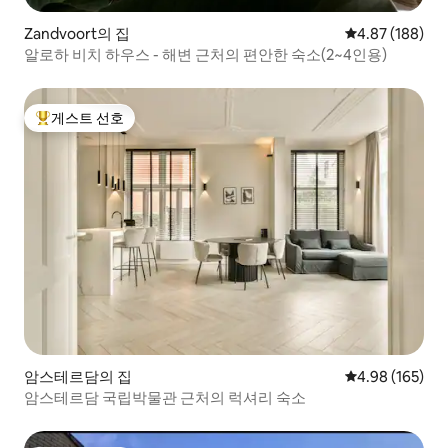
Zandvoort의 집
평점 4.87점(5점
4.87 (188)
알로하 비치 하우스 - 해변 근처의 편안한 숙소(2~4인용)
게스트 선호
상위 게스트 선호
암스테르담의 집
평점 4.98점(5점
4.98 (165)
암스테르담 국립박물관 근처의 럭셔리 숙소