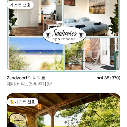
게스트 선호
게스트 선호
Zandvoort의 아파트
평점 4.88점(5점
4.88 (370)
해마(바다), 전용 주차장!
게스트 선호
상위 게스트 선호