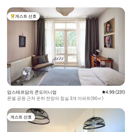
게스트 선호
상위 게스트 선호
암스테르담의 콘도미니엄
평점 4.99점(5점
4.99 (231)
폰델 공원 근처 운하 전망의 침실 3개 아파트(90㎡)
게스트 선호
게스트 선호