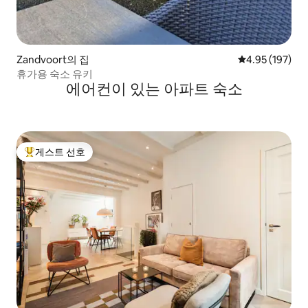
Zandvoort의 집
평점 4.95점(5점
4.95 (197)
휴가용 숙소 유키
에어컨이 있는 아파트 숙소
게스트 선호
상위 게스트 선호