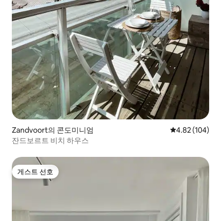
Zandvoort의 콘도미니엄
평점 4.82점(5점
4.82 (104)
잔드보르트 비치 하우스
게스트 선호
게스트 선호