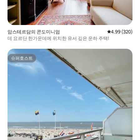
암스테르담의 콘도미니엄
평점 4.99점(5점
4.99 (320)
데 요르단 한가운데에 위치한 유서 깊은 운하 주택!
슈퍼호스트
슈퍼호스트