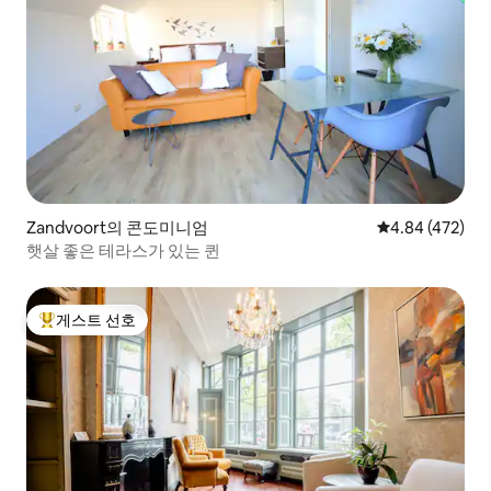
Zandvoort의 콘도미니엄
평점 4.84점(5점
4.84 (472)
햇살 좋은 테라스가 있는 퀸
게스트 선호
상위 게스트 선호