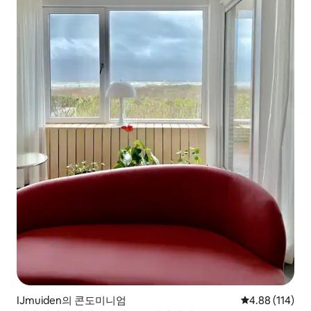
IJmuiden의 콘도미니엄
평점 4.88점(5
4.88 (114)