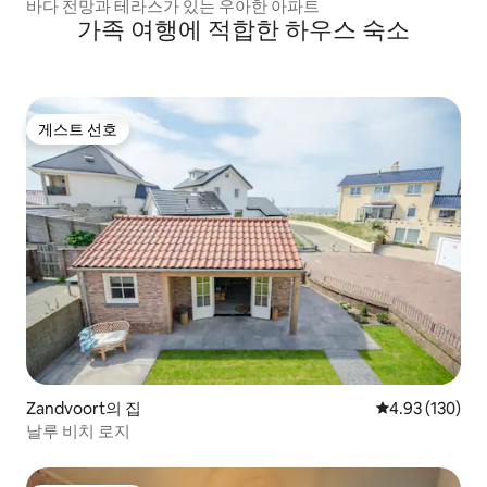
바다 전망과 테라스가 있는 우아한 아파트
가족 여행에 적합한 하우스 숙소
게스트 선호
게스트 선호
Zandvoort의 집
평점 4.93점(5점
4.93 (130)
날루 비치 로지