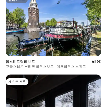
슈퍼호스트
암스테르담의 보트
평점 5점(
5 (4)
고급스러운 부티크 하우스보트 - 데크하우스 스위트
게스트 선호
게스트 선호