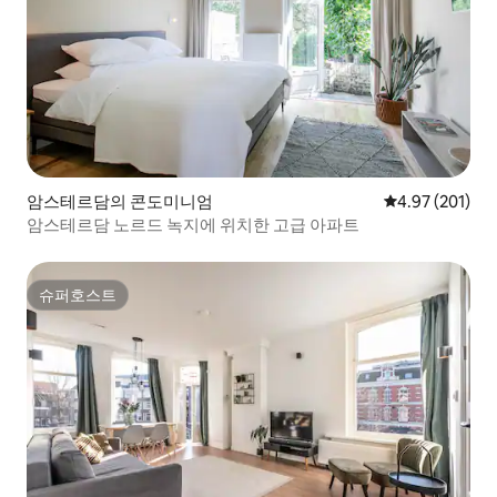
암스테르담의 콘도미니엄
평점 4.97점(5점
4.97 (201)
암스테르담 노르드 녹지에 위치한 고급 아파트
슈퍼호스트
슈퍼호스트