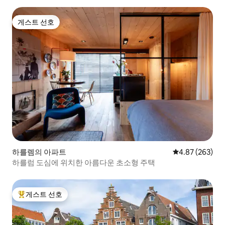
게스트 선호
게스트 선호
하를렘의 아파트
평점 4.87점(5점
4.87 (263)
하를럼 도심에 위치한 아름다운 초소형 주택
게스트 선호
상위 게스트 선호