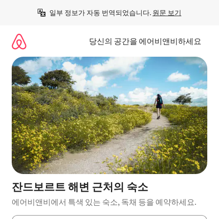
콘
일부 정보가 자동 번역되었습니다. 
원문 보기
텐
츠
로
당신의 공간을 에어비앤비하세요
바
로
가
기
잔드보르트 해변 근처의 숙소
에어비앤비에서 특색 있는 숙소, 독채 등을 예약하세요.