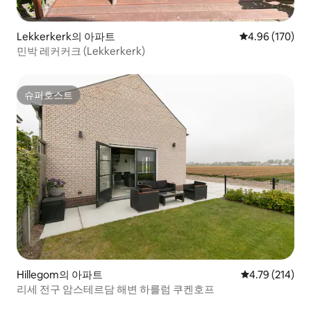
Lekkerkerk의 아파트
평점 4.96점(5점
4.96 (170)
민박 레커커크 (Lekkerkerk)
슈퍼호스트
슈퍼호스트
Hillegom의 아파트
평점 4.79점(5
4.79 (214)
리세 전구 암스테르담 해변 하를럼 쿠켄호프