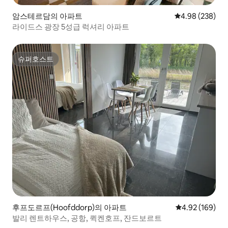
암스테르담의 아파트
평점 4.98점(5점
4.98 (238)
라이드스 광장 5성급 럭셔리 아파트
슈퍼호스트
슈퍼호스트
후프도르프(Hoofddorp)의 아파트
평점 4.92점(5점
4.92 (169)
발리 렌트하우스, 공항, 퀵켄호프, 잔드보르트