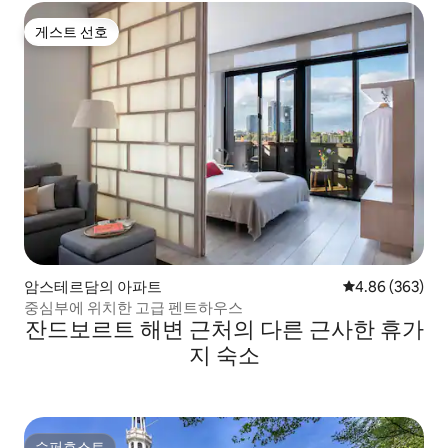
게스트 선호
게스트 선호
암스테르담의 아파트
평점 4.86점(5점
4.86 (363)
중심부에 위치한 고급 펜트하우스
잔드보르트 해변 근처의 다른 근사한 휴가
지 숙소
슈퍼호스트