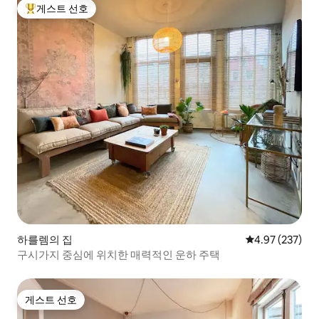
게스트 선호
상위 게스트 선호
하를렘의 집
평점 4.97점(5점
4.97 (237)
구시가지 중심에 위치한 매력적인 운하 주택
게스트 선호
게스트 선호