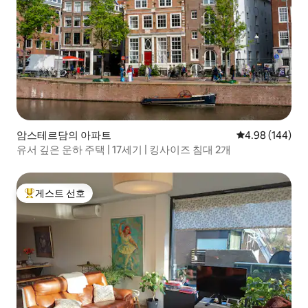
암스테르담의 아파트
평점 4.98점(5점
4.98 (144)
유서 깊은 운하 주택 | 17세기 | 킹사이즈 침대 2개
게스트 선호
상위 게스트 선호