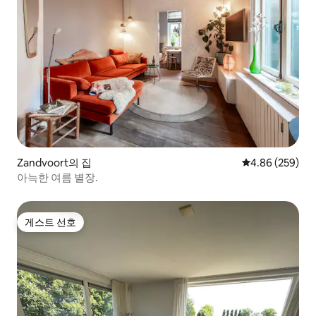
Zandvoort의 집
평점 4.86점(5점
4.86 (259)
아늑한 여름 별장.
게스트 선호
게스트 선호