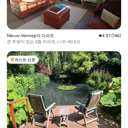
Nieuw-Vennep의 아파트
평점 4.97점(5점
4.97 (146)
큰 주방이 있는 2층 아파트, 니우-베네프
게스트 선호
상위 게스트 선호