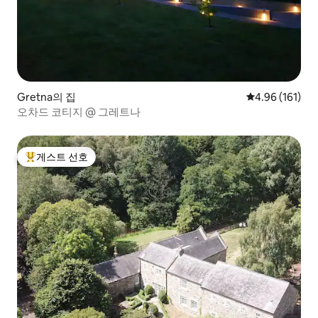
Gretna의 집
평점 4.96점(5
4.96 (161)
오차드 코티지 @ 그레트나
게스트 선호
상위 게스트 선호