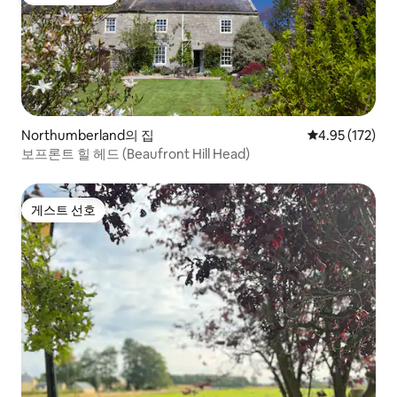
상위 게스트 선호
Northumberland의 집
평점 4.95점(5
4.95 (172)
보프론트 힐 헤드 (Beaufront Hill Head)
게스트 선호
게스트 선호