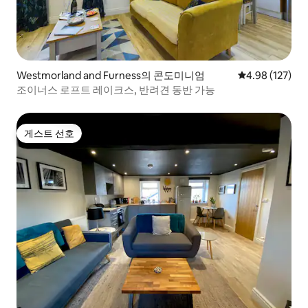
Westmorland and Furness의 콘도미니엄
평점 4.98점(5점
4.98 (127)
조이너스 로프트 레이크스, 반려견 동반 가능
게스트 선호
게스트 선호