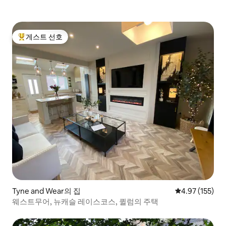
게스트 선호
상위 게스트 선호
Tyne and Wear의 집
평점 4.97점(5
4.97 (155)
웨스트무어, 뉴캐슬 레이스코스, 퀼럼의 주택