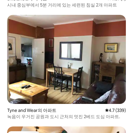
시내 중심부에서 5분 거리에 있는 세련된 침실 2개 아파트
Tyne and Wear의 아파트
평점 4.7점(5점
4.7 (339)
녹음이 우거진 공원과 도시 근처의 멋진 2베드 도심 아파트.