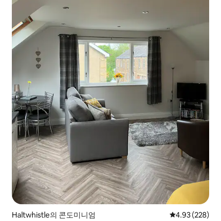
Haltwhistle의 콘도미니엄
평점 4.93점(5점
4.93 (228)