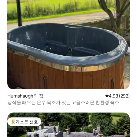
Humshaugh의 집
평점 4.93점(5점
4.93 (292)
장작을 때우는 온수 욕조가 있는 고급스러운 친환경 숙소
게스트 선호
상위 게스트 선호