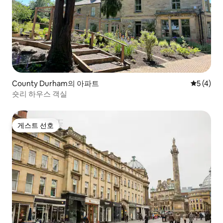
County Durham의 아파트
평점 5점(
5 (4)
숏리 하우스 객실
게스트 선호
게스트 선호