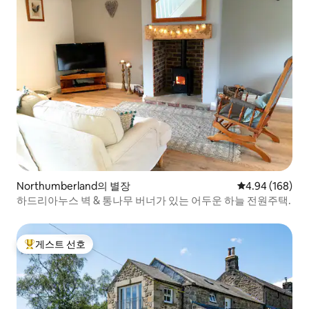
Northumberland의 별장
평점 4.94점(5점
4.94 (168)
하드리아누스 벽 & 통나무 버너가 있는 어두운 하늘 전원주택.
게스트 선호
상위 게스트 선호