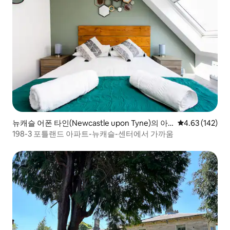
뉴캐슬 어폰 타인(Newcastle upon Tyne)의 아
평점 4.63점(5점
4.63 (142)
파트
198-3 포틀랜드 아파트-뉴캐슬-센터에서 가까움