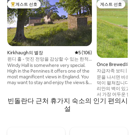
게스트 선호
게스트 선호
상위 게스트 선호
게스트 선호
Kirkhaugh의 별장
평점 5점(5점 만점), 후기 106
5 (106)
윈디 홀 - 멋진 전망을 감상할 수 있는 한적
Once Brewed의 
한 럭셔리
Windy Hall is somewhere very special.
소
자급자족 보티 | 하
High in the Pennines it offers one of the
빛나는 밤하늘
most magnificent views in England. You
문을 나서면 바로 
may want to stay and enjoy the views &
덕이 펼쳐집니다. 
seclusion, but we are also ideally placed
리안의 벽이 있고,
for day trips to the Lake District, the
서 가장 어두운 밤
빈돌란다 근처 휴가지 숙소의 인기 편의시
magnificent cathedral city of Durham,
완전한 침묵에 휩싸여 있습
and Hadrian's Wall. Limited parking and
골집은 운영 중인 
설
access at the house means parking is
으며 전용 도로로 접
240m from the house so we will give you
장작을 태우는 스토
and your luggage a lift up on arrival. But
할 수 있는 거대한 
don't let this put you off; please just read
되는 프렌치 도어,
our reviews!
갖춰져 있습니다. 