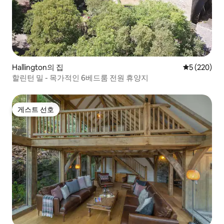
Hallington의 집
평점 5점(5점
5 (220)
할린턴 밀 - 목가적인 6베드룸 전원 휴양지
게스트 선호
게스트 선호