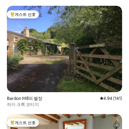
게스트 선호
상위 게스트 선호
Bardon Mill의 별장
평점 4.94점(5
4.94 (141)
하이 크룩 코티지
게스트 선호
상위 게스트 선호