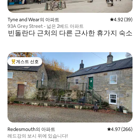
Tyne and Wear의 아파트
평점 4.92점(5
4.92 (39)
93A Grey Street - 넓은 2베드 아파트
빈돌란다 근처의 다른 근사한 휴가지 숙소
게스트 선호
상위 게스트 선호
Redesmouth의 아파트
평점 4.97점(5점
4.97 (266)
레드강의 보시 위에 있습니다!