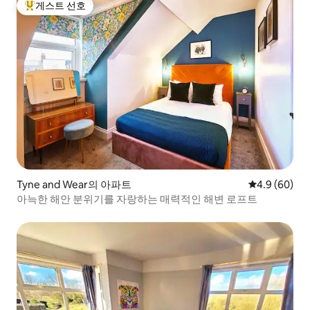
게스트 선호
상위 게스트 선호
Tyne and Wear의 아파트
평점 4.9점(5
4.9 (60)
아늑한 해안 분위기를 자랑하는 매력적인 해변 로프트