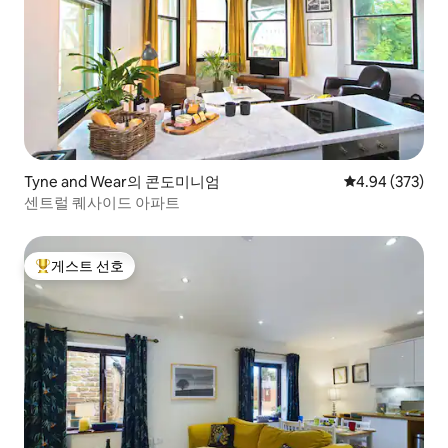
Tyne and Wear의 콘도미니엄
평점 4.94점(5점
4.94 (373)
센트럴 퀘사이드 아파트
게스트 선호
상위 게스트 선호