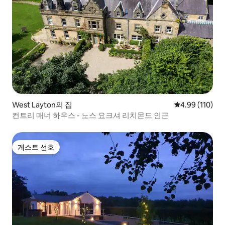
West Layton의 집
평점 4.99점(5
4.99 (110)
컨트리 매너 하우스 - 노스 요크셔 리치몬드 인근
게스트 선호
게스트 선호