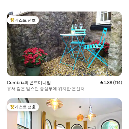
게스트 선호
상위 게스트 선호
Cumbria의 콘도미니엄
평점 4.88점(5
4.88 (114)
유서 깊은 알스턴 중심부에 위치한 은신처
게스트 선호
상위 게스트 선호