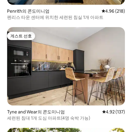
Penrith의 콘도미니엄
평점 4.96점(5점
4.96 (218)
펜리스 타운 센터에 위치한 세련된 침실 1개 아파트
게스트 선호
게스트 선호
Tyne and Wear의 콘도미니엄
평점 4.92점(5
4.92 (137)
세련된 침대 1개 도심 아파트(4명 숙박 가능)