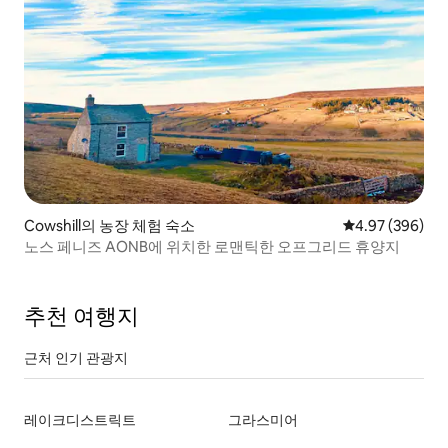
Cowshill의 농장 체험 숙소
평점 4.97점(5점
4.97 (396)
노스 페니즈 AONB에 위치한 로맨틱한 오프그리드 휴양지
추천 여행지
근처 인기 관광지
레이크디스트릭트
그라스미어