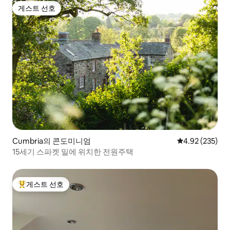
게스트 선호
게스트 선호
Cumbria의 콘도미니엄
평점 4.92점(5점
4.92 (235)
15세기 스파켓 밀에 위치한 전원주택
게스트 선호
상위 게스트 선호