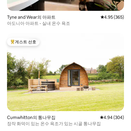
Tyne and Wear의 아파트
평점 4.95점(5점
4.95 (365)
아도니아 아파트 - 실내 온수 욕조
게스트 선호
상위 게스트 선호
Cumwhitton의 통나무집
평점 4.94점(5점
4.94 (304)
장작 화덕이 있는 온수 욕조가 있는 시골 통나무집