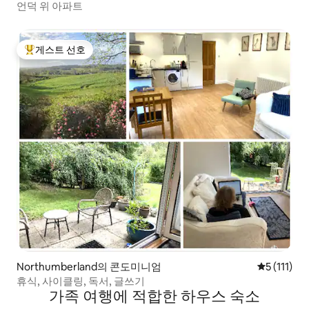
언덕 위 아파트
게스트 선호
상위 게스트 선호
Northumberland의 콘도미니엄
평점 5점(5점
5 (111)
휴식, 사이클링, 독서, 글쓰기
가족 여행에 적합한 하우스 숙소