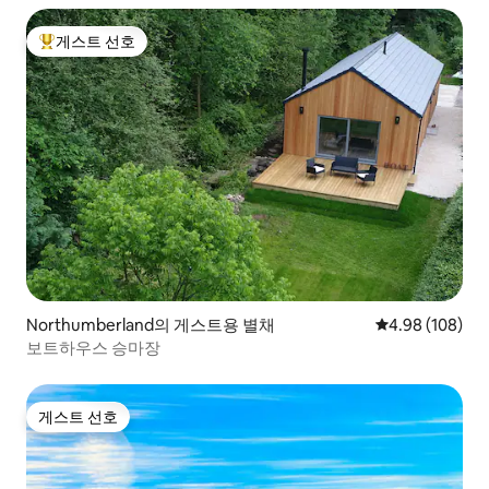
게스트 선호
상위 게스트 선호
Northumberland의 게스트용 별채
평점 4.98점(5점
4.98 (108)
보트하우스 승마장
게스트 선호
게스트 선호