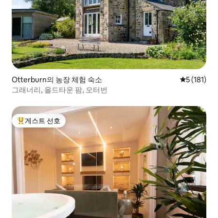
Otterburn의 농장 체험 숙소
평점 5점(5점
5 (181)
그래너리, 올드타운 팜, 오터번
게스트 선호
상위 게스트 선호