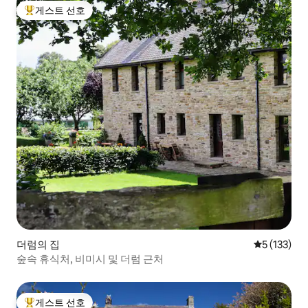
게스트 선호
상위 게스트 선호
더럼의 집
평점 5점(5점
5 (133)
숲속 휴식처, 비미시 및 더럼 근처
게스트 선호