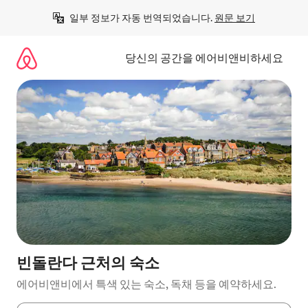
콘
일부 정보가 자동 번역되었습니다. 
원문 보기
텐
츠
로
당신의 공간을 에어비앤비하세요
바
로
가
기
빈돌란다 근처의 숙소
에어비앤비에서 특색 있는 숙소, 독채 등을 예약하세요.