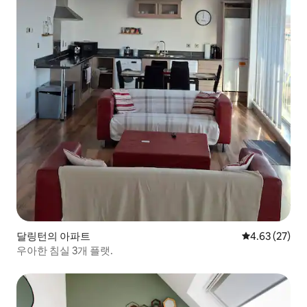
달링턴의 아파트
평점 4.63점(5
4.63 (27)
우아한 침실 3개 플랫.