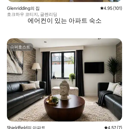
Glenridding의 집
평점 4.95점(5
4.95 (101)
호크하우 코티지, 글렌리딩
에어컨이 있는 아파트 숙소
슈퍼호스트
슈퍼호스트
Shieldfield의 아파트
평점 4.57점(
4.57 (7)