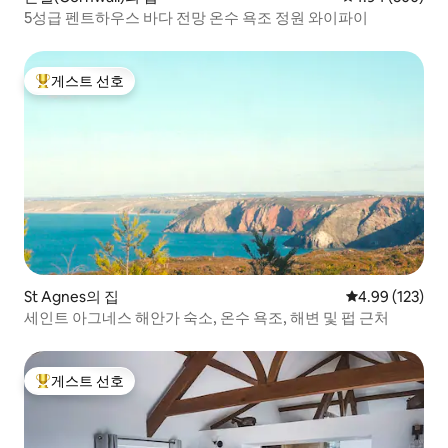
5성급 펜트하우스 바다 전망 온수 욕조 정원 와이파이
게스트 선호
상위 게스트 선호
St Agnes의 집
평점 4.99점(5점
4.99 (123)
세인트 아그네스 해안가 숙소, 온수 욕조, 해변 및 펍 근처
게스트 선호
상위 게스트 선호