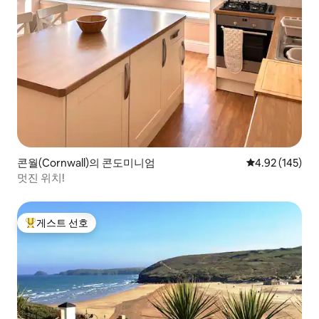
콘월(Cornwall)의 콘도미니엄
평점 4.92점(5점
4.92 (145)
멋진 위치!
게스트 선호
상위 게스트 선호