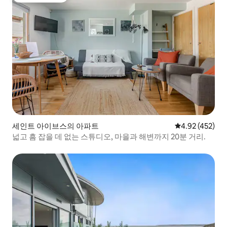
세인트 아이브스의 아파트
평점 4.92점(5점
4.92 (452)
넓고 흠 잡을 데 없는 스튜디오, 마을과 해변까지 20분 거리.