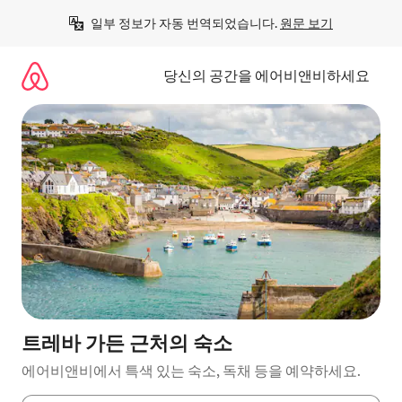
콘
일부 정보가 자동 번역되었습니다. 
원문 보기
텐
츠
로
당신의 공간을 에어비앤비하세요
바
로
가
기
트레바 가든 근처의 숙소
에어비앤비에서 특색 있는 숙소, 독채 등을 예약하세요.