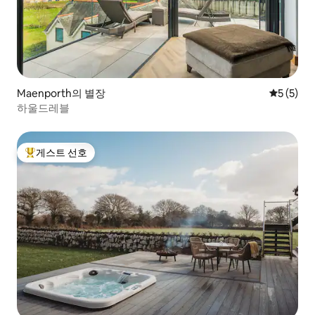
Maenporth의 별장
평점 5점(
5 (5)
하울드레블
게스트 선호
상위 게스트 선호