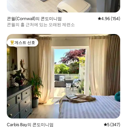
콘월(Cornwall)의 콘도미니엄
평점 4.96점(5점
4.96 (154)
콘월의 홀 근처에 있는 오래된 제련소
게스트 선호
상위 게스트 선호
Carbis Bay의 콘도미니엄
평점 5점(5점
5 (347)