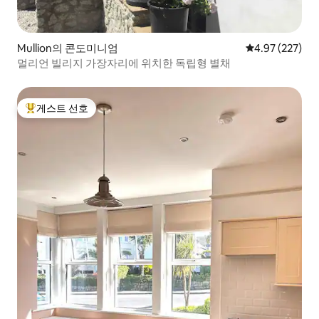
Mullion의 콘도미니엄
평점 4.97점(5점
4.97 (227)
멀리언 빌리지 가장자리에 위치한 독립형 별채
게스트 선호
상위 게스트 선호