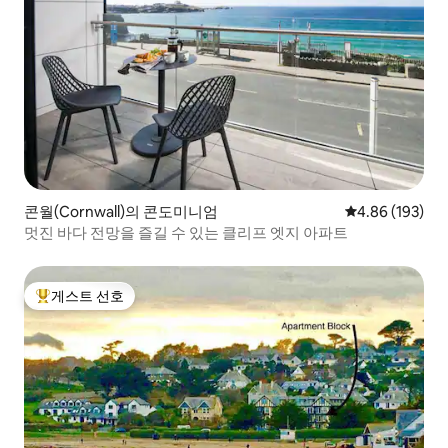
콘월(Cornwall)의 콘도미니엄
평점 4.86점(5점
4.86 (193)
멋진 바다 전망을 즐길 수 있는 클리프 엣지 아파트
게스트 선호
상위 게스트 선호