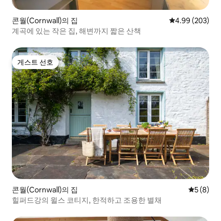
콘월(Cornwall)의 집
평점 4.99점(5점
4.99 (203)
계곡에 있는 작은 집, 해변까지 짧은 산책
게스트 선호
게스트 선호
콘월(Cornwall)의 집
평점 5점(
5 (8)
힐퍼드강의 윌스 코티지, 한적하고 조용한 별채