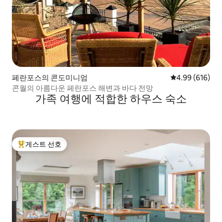
페란포스의 콘도미니엄
평점 4.99점(5점
4.99 (616)
콘월의 아름다운 페란포스 해변과 바다 전망
가족 여행에 적합한 하우스 숙소
게스트 선호
상위 게스트 선호