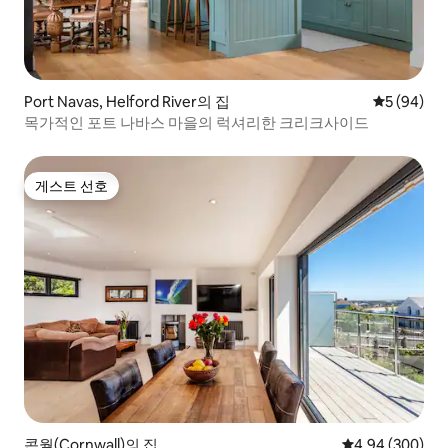
Port Navas, Helford River의 집
평점 5점(5
5 (94)
목가적인 포트 나바스 마을의 럭셔리한 크리크사이드
게스트 선호
게스트 선호
콘월(Cornwall)의 집
평점 4.94점(5점
4.94 (300)