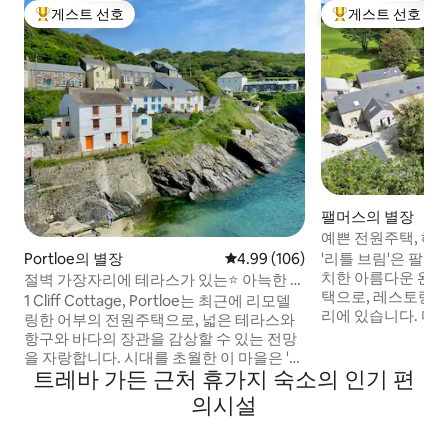
게스트 선호
게스트 선호
상위 게스트 선호
상위 게스트 선호
팰머스의 별장
예쁜 전원주택, 해변
바다 전망
'리틀 브림'은 팔머
Portloe의 별장
평점 4.99점(5점 만점), 후기 106
4.99 (106)
치한 아름다운 완비
절벽 가장자리에 테라스가 있는⭐️ 아늑한 침
택으로, 레스토랑, 카
실 2개의 전원주택
1 Cliff Cottage, Portloe는 최근에 리모델
리에 있습니다. 마엔
링한 어부의 전원주택으로, 넓은 테라스와
그리고 수영하기 좋
항구와 바다의 장관을 감상할 수 있는 전망
걸어갈 수 있습니다.
을 자랑합니다. 시대를 초월한 이 마을은 '어
거리입니다. 리틀 
트레바 가든 근처 휴가지 숙소의 인기 편
바웃 타임', '폴다크', '와일드 웨스트' 등 많은
주방, 매우 편안한 
영화와 TV 드라마의 배경이 되었습니다. 사
의시설
운 샤워 시설이 있
우스 웨스트 코스트 패스가 숙소 바로 앞에
다 전망을 감상할 수
있으며, 세인트 모스, 에덴 프로젝트, 로스