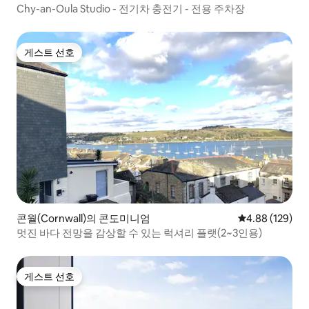
Chy-an-Oula Studio - 전기차 충전기 - 전용 주차장
게스트 선호
게스트 선호
콘월(Cornwall)의 콘도미니엄
평점 4.88점(5점
4.88 (129)
멋진 바다 전망을 감상할 수 있는 럭셔리 플랫(2~3인용)
게스트 선호
게스트 선호