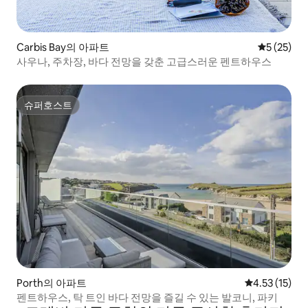
Carbis Bay의 아파트
평점 5점(5
5 (25)
사우나, 주차장, 바다 전망을 갖춘 고급스러운 펜트하우스
슈퍼호스트
슈퍼호스트
Porth의 아파트
평점 4.53점(
4.53 (15)
펜트하우스, 탁 트인 바다 전망을 즐길 수 있는 발코니, 파키