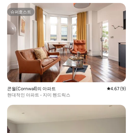
슈퍼호스트
슈퍼호스트
콘월(Cornwall)의 아파트
평점 4.67점(
4.67 (9)
현대적인 아파트 - 지미 헨드릭스