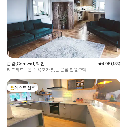
콘월(Cornwall)의 집
평점 4.95점(5
4.95 (133)
리트리트 – 온수 욕조가 있는 콘월 전원주택
게스트 선호
상위 게스트 선호