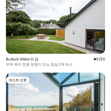
Budock Water의 집
평점 5점(5
5 (51)
부독 워터 전용 정원이 있는 침실 2개 숙소
게스트 선호
게스트 선호