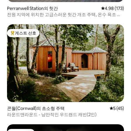
Perranwell Station의 헛간
평점 4.98점(5점
4.98 (173)
전원 지역에 위치한 고급스러운 헛간 개조 주택, 온수 욕조 구
비
게스트 선호
상위 게스트 선호
콘월(Cornwall)의 초소형 주택
평점 5점(5
5 (45)
라운드앤라운드 - 낭만적인 우드랜드 캐빈(2인)