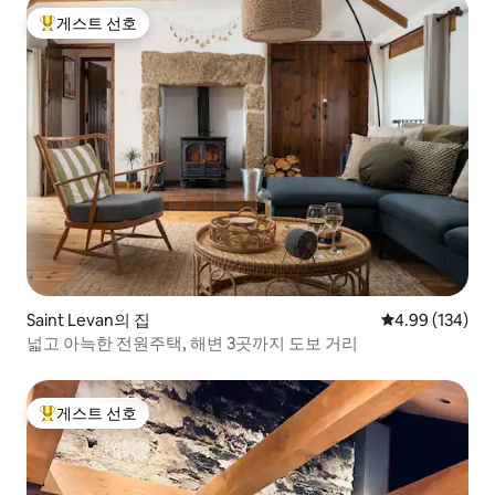
게스트 선호
상위 게스트 선호
Saint Levan의 집
평점 4.99점(5점
4.99 (134)
넓고 아늑한 전원주택, 해변 3곳까지 도보 거리
게스트 선호
상위 게스트 선호