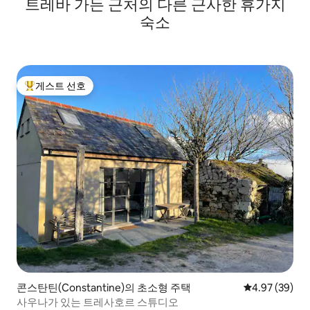
트레바 가든 근처의 다른 근사한 휴가지
숙소
게스트 선호
상위 게스트 선호
콘스탄틴(Constantine)의 초소형 주택
평점 4.97점(5
4.97 (39)
사우나가 있는 트레사호르 스튜디오