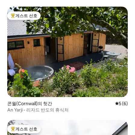
게스트 선호
상위 게스트 선호
콘월(Cornwall)의 헛간
평점 5점(
5 (6)
An Yarji - 리자드 반도의 휴식처
게스트 선호
상위 게스트 선호