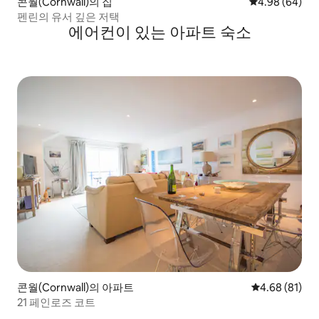
콘월(Cornwall)의 집
평점 4.98점(5
4.98 (64)
펜린의 유서 깊은 저택
에어컨이 있는 아파트 숙소
콘월(Cornwall)의 아파트
평점 4.68점(5
4.68 (81)
21 페인로즈 코트