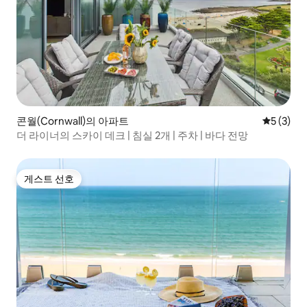
콘월(Cornwall)의 아파트
평점 5점(
5 (3)
더 라이너의 스카이 데크 | 침실 2개 | 주차 | 바다 전망
게스트 선호
게스트 선호