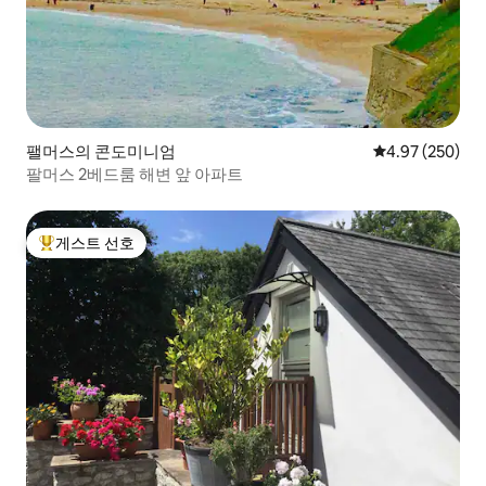
팰머스의 콘도미니엄
평점 4.97점(5점
4.97 (250)
팔머스 2베드룸 해변 앞 아파트
게스트 선호
상위 게스트 선호