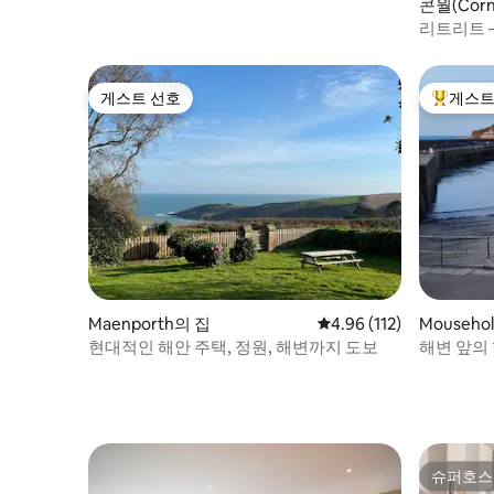
콘월(Corn
리트리트 
게스트 선호
게스트
게스트 선호
상위 게
Maenporth의 집
평점 4.96점(5점 만점), 
4.96 (112)
Mouseho
현대적인 해안 주택, 정원, 해변까지 도보
해변 앞의 
슈퍼호스
슈퍼호스