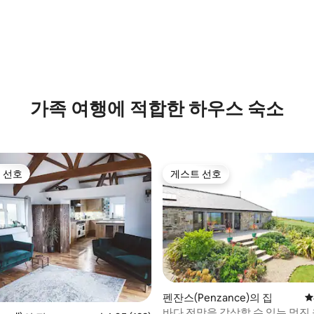
후기 106개
가족 여행에 적합한 하우스 숙소
 선호
게스트 선호
스트 선호
게스트 선호
후기 123개
펜잔스(Penzance)의 집
평
바다 전망을 감상할 수 있는 멋진