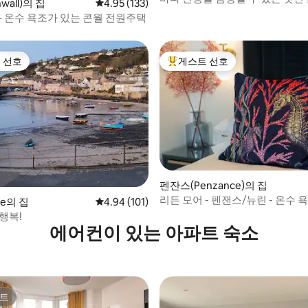
wall)의 집
평점 4.95점(5점 만점), 후기 133개
4.95 (133)
우스
– 온수 욕조가 있는 콘월 전원주택
 선호
게스트 선호
스트 선호
상위 게스트 선호
펜잔스(Penzance)의 집
리든 모어 - 펜잰스/뉴린 - 온수 
후기 112개
le의 집
평점 4.94점(5점 만점), 후기 101개
4.94 (101)
충전기
행복!
에어컨이 있는 아파트 숙소
트
트