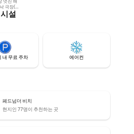
 멋진 해
낙 극장(절
의시설
지 도보로
서 몇 분 거
경로가 있습
는 연중 언
가나 짧은
을 갖추고
 반려동물
 내 무료 주차
에어컨
페드넘더 비치
현지인 77명이 추천하는 곳