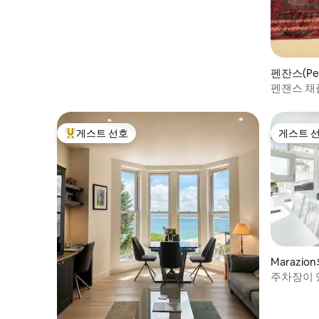
펜잔스(Pe
니엄
펜잰스 채
게스트 선호
게스트 
상위 게스트 선호
게스트 
Marazi
주차장이 
트