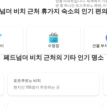
상층 아파트입니다. 세계에서 가장
 거리에 있습니다.
변 중 하나인 포스쿠르노 해변, 미
넘더 비치 근처 휴가지 숙소의 인기 편
벽에 지어짐) 및 포스챠펠 해변까
단 몇 분 거리에 있습니다. 숙소에
리에 멋진 사우스웨스트코스트 
니다. 새롭게 단장한 애틀랜틱 뷰
제든지 가족 및 친구들과 함께 휴
휴식을 보내기에 필요한 모든 것
있습니다. 자동차 2대용 주차장.
동반 가능
이
수영장
건물 부지
페드넘더 비치 근처의 기타 인기 명소
포츠쿠르노 비치
현지인 195명이 추천하는 곳