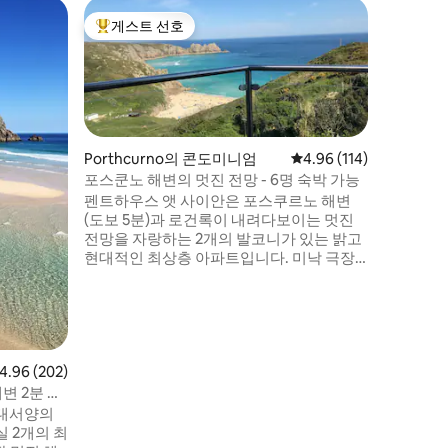
Withiel
게스트 선호
게스트 
상위 게스트 선호
게스트 
로맨틱한 
이 숙소는
저희는 
생각합니다
다시 연결
할 수 있
이며, 실
Porthcurno의 콘도미니엄
평점 4.96점(5점 만점), 
4.96 (114)
있는 기회
포스쿤노 해변의 멋진 전망 - 6명 숙박 가능
이 어우러
펜트하우스 앳 사이안은 포스쿠르노 해변
수 욕조,
(도보 5분)과 로건록이 내려다보이는 멋진
한적한 이
전망을 자랑하는 2개의 발코니가 있는 밝고
한 숙소를
현대적인 최상층 아파트입니다. 미낙 극장
다!
과 남서쪽 해안 산책로까지 도보로 단 5분 거
리입니다. 포스쿠르노 해변은 폴다크 촬영
지로 사용되었으며 영국 최고의 해변 중 하
나로 평가되었습니다. 초고속 와이파이, 차
량 2대 주차장, 공용 바비큐 공간. 죄송하지
점 4.96점(5점 만점), 후기 202개
4.96 (202)
만 반려동물은 동반 불가합니다. 최소 4박
숙박 비수기 - 7월부터 9월/크리스마스/새
변 2분 미
해까지 7일
 대서양의
 2개의 최