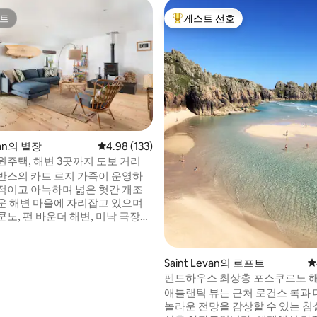
트
게스트 선호
트
상위 게스트 선호
후기 141개
van의 별장
평점 4.98점(5점 만점), 후기 133개
4.98 (133)
원주택, 해변 3곳까지 도보 거리
 카트 로지 가족이 운영하
적이고 아늑하며 넓은 헛간 개조
운 해변 마을에 자리잡고 있으며
노, 펀 바운더 해변, 미낙 극장까
갈 수 있는 거리에 있습니다. SW
건너편에 숙소 바로 앞에 산책로가
로건 록 인 펍은 들판을 건너 도보
Saint Levan의 로프트
평
거리에 있으며 세넨 코브 서핑 해변은
펜트하우스 최상층 포스쿠르노 해
내 거리에 있습니다. 뉴린, 펜잰
낙
애틀랜틱 뷰는 근처 로건스 록과
트 마이클스 마운트, 세인트 아이브
놀라운 전망을 감상할 수 있는 침실
비티와 레스토랑을 즐길 수 있는