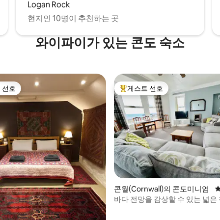
Logan Rock
현지인 10명이 추천하는 곳
와이파이가 있는 콘도 숙소
 선호
게스트 선호
스트 선호
상위 게스트 선호
후기 347개
콘월(Cornwall)의 콘도미니엄
평
바다 전망을 감상할 수 있는 넓은 