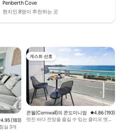
Penberth Cove
현지인 8명이 추천하는 곳
게스트 선호
게스트 선호
콘월(Cornwall)의 콘도미니엄
평점 4.86점(5점 만점), 
4.86 (193)
멋진 바다 전망을 즐길 수 있는 클리프 엣지
점 4.95점(5점 만점), 후기 183개
4.95 (183)
아파트
침실 3개