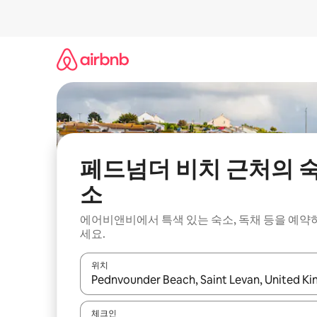
콘
텐
츠
로
바
로
가
기
페드넘더 비치 근처의 
소
에어비앤비에서 특색 있는 숙소, 독채 등을 예약
세요.
위치
결과가 나오면 위·아래 화살표 키를 사용하거나 터치
체크인