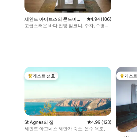
세인트 아이브스의 콘도미니
평점 4.94점(5점 만점), 
4.94 (106)
엄
고급스러운 바다 전망 발코니, 주차, 수영장,
스파, 헬스장
게스트 선호
게스트
상위 게스트 선호
상위 게
St Agnes의 집
평점 4.99점(5점 만점), 
4.99 (123)
세인트 아그네스 해안가 숙소, 온수 욕조, 해
변 및 펍 근처