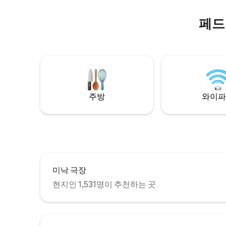
에 완벽한 장소입니다.
15~25분
페드
주방
와이파
미낙 극장
현지인 1,531명이 추천하는 곳