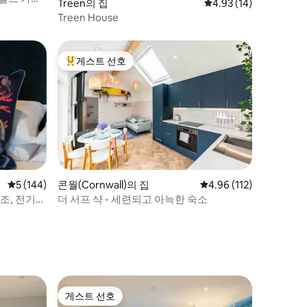
Treen의 집
평점 4.93점(5점 만점),
4.93 (14)
Treen House
게스트 선호
상위 게스트 선호
평점 5점(5점 만점), 후기 144개
5 (144)
콘월(Cornwall)의 집
평점 4.96점(5점 만점), 
4.96 (112)
욕조, 전기차
더 서프 샥 - 세련되고 아늑한 숙소
게스트 선호
게스트 선호