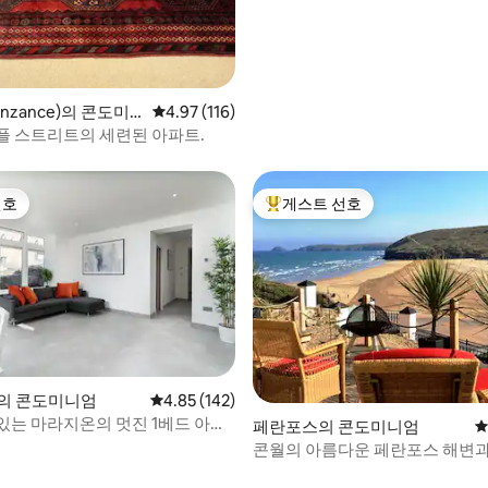
nzance)의 콘도미
평점 4.97점(5점 만점), 후기 116개
4.97 (116)
플 스트리트의 세련된 아파트.
선호
게스트 선호
선호
상위 게스트 선호
on의 콘도미니엄
평점 4.85점(5점 만점), 후기 142개
4.85 (142)
있는 마라지온의 멋진 1베드 아파
페란포스의 콘도미니엄
평
콘월의 아름다운 페란포스 해변과
망