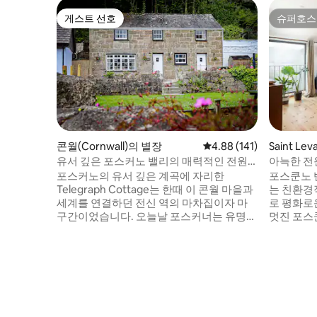
게스트 선호
슈퍼호스
게스트 선호
슈퍼호스
콘월(Cornwall)의 별장
평점 4.88점(5점 만점), 
4.88 (141)
Saint Le
유서 깊은 포스커노 밸리의 매력적인 전원
아늑한 전
주택.
포스커노의 유서 깊은 계곡에 자리한
포스쿤노 반스의
Telegraph Cottage는 한때 이 콘월 마을과
는 친환경
세계를 연결하던 전신 역의 마차집이자 마
로 평화로
구간이었습니다. 오늘날 포스커너는 유명한
멋진 포스쿤
야외 극장, 웅장한 절벽 아래 펼쳐진 아름다
지 도보로 
운 해변, 수상 경력에 빛나는 PK 포스커너 –
해안 길 
글로벌 커뮤니케이션 박물관(Museum of
많습니다. 
Global Communications)이 있는 매력적인
로 5분 
해안 지역입니다. 방문객들은 이곳의 역사,
차로 10분 이
문화, 경치를 즐기기 위해 이곳에 옵니다. 텔
스, 세인
레그래프 코티지는 이 모든 것을 경험하기
스는 액티