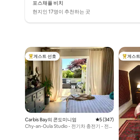
포스채플 비치
현지인 17명이 추천하는 곳
게스트 선호
게스트
상위 게스트 선호
상위 게
Carbis Bay의 콘도미니엄
평점 5점(5점 만점), 
5 (347)
Chy-an-Oula Studio - 전기차 충전기 - 전용
주차장