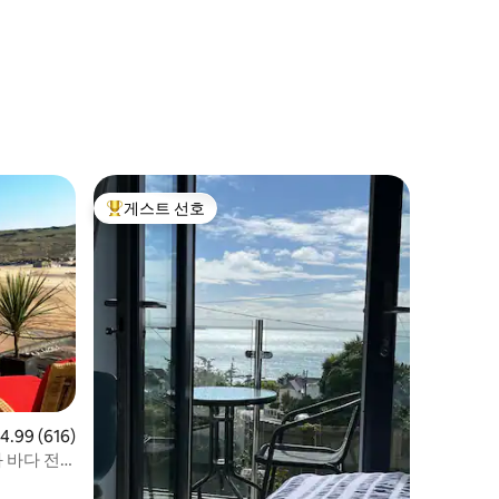
게스트 선호
상위 게스트 선호
점 4.99점(5점 만점), 후기 616개
4.99 (616)
 바다 전