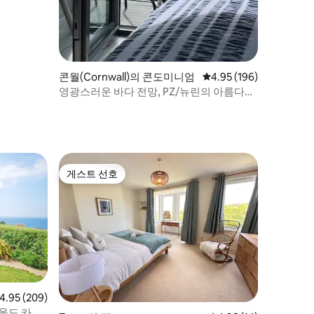
콘월(Cornwall)의 콘도미니엄
평점 4.95점(5점 만점), 
4.95 (196)
영광스러운 바다 전망, PZ/뉴린의 아름다운
스튜디오
게스트 선호
게스트 선호
점 4.95점(5점 만점), 후기 209개
4.95 (209)
 올드 카하