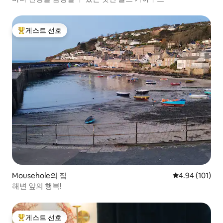
게스트 선호
상위 게스트 선호
Mousehole의 집
평점 4.94점(5
4.94 (101)
해변 앞의 행복!
게스트 선호
상위 게스트 선호