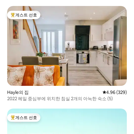
게스트 선호
상위 게스트 선호
Hayle의 집
평점 4.96점(5점
4.96 (329)
2022 헤일 중심부에 위치한 침실 2개의 아늑한 숙소 (5)
게스트 선호
상위 게스트 선호