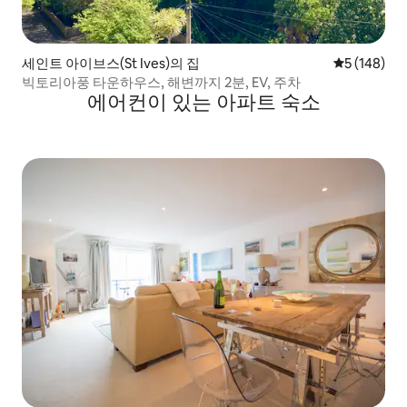
세인트 아이브스(St Ives)의 집
평점 5점(5점
5 (148)
빅토리아풍 타운하우스, 해변까지 2분, EV, 주차
에어컨이 있는 아파트 숙소