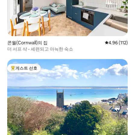
콘월(Cornwall)의 집
평점 4.96점(5
4.96 (112)
더 서프 샥 - 세련되고 아늑한 숙소
게스트 선호
상위 게스트 선호