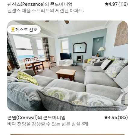
펜잔스(Penzance)의 콘도미니엄
평점 4.97점(5
4.97 (116)
펜잰스 채플 스트리트의 세련된 아파트.
게스트 선호
상위 게스트 선호
콘월(Cornwall)의 콘도미니엄
평점 4.95점(5점
4.95 (183)
바다 전망을 감상할 수 있는 넓은 침실 3개