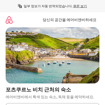
콘
일부 정보가 자동 번역되었습니다. 
원문 보기
텐
츠
로
당신의 공간을 에어비앤비하세요
바
로
가
기
포츠쿠르노 비치 근처의 숙소
에어비앤비에서 특색 있는 숙소, 독채 등을 예약하세요.