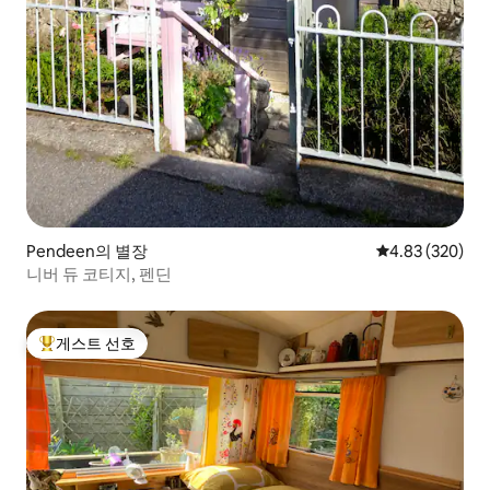
Pendeen의 별장
평점 4.83점(5점
4.83 (320)
니버 듀 코티지, 펜딘
게스트 선호
상위 게스트 선호