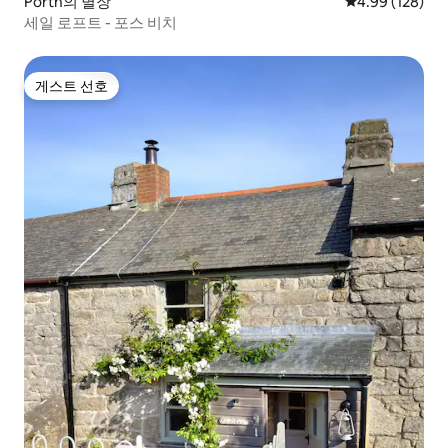
Porth의 별장
평점 4.99점(5점
4.99 (128)
세일 로프트 - 포스 비치
게스트 선호
게스트 선호