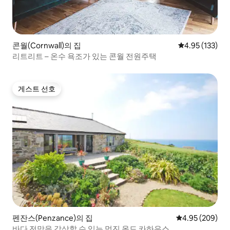
콘월(Cornwall)의 집
평점 4.95점(5
4.95 (133)
리트리트 – 온수 욕조가 있는 콘월 전원주택
게스트 선호
게스트 선호
펜잔스(Penzance)의 집
평점 4.95점(5점
4.95 (209)
바다 전망을 감상할 수 있는 멋진 올드 카하우스