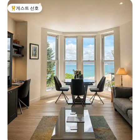
게스트 선호
상위 게스트 선호