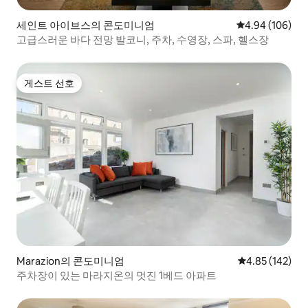
세인트 아이브스의 콘도미니엄
평점 4.94점(5점
4.94 (106)
고급스러운 바다 전망 발코니, 주차, 수영장, 스파, 헬스장
게스트 선호
게스트 선호
Marazion의 콘도미니엄
평점 4.85점(5점
4.85 (142)
주차장이 있는 마라지온의 멋진 1베드 아파트