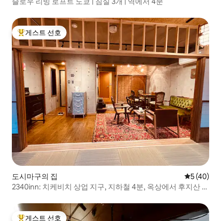
슬로우 리빙 로프트 도쿄 | 침실 3개 | 역에서 4분
게스트 선호
상위 게스트 선호
도시마구의 집
평점 5점(5
5 (40)
2340inn: 치케비치 상업 지구, 지하철 4분, 옥상에서 후지산 보
이, 아름다운 디자인 55평방미터, 일본식 다다미+거실, 욕실 2
개, 욕조 2개
게스트 선호