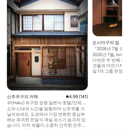
도시마구의 집
『2026년 7월 오
가시나가사키역 2분
2026년 7월, innnn
대하는 호텔 'innnn-
다려온 두 번째 건물이 
건물과 마찬가지로,
일 1개 그룹 한정, 
숙소입니다. 세이
쿠로역에서 5분(2
키". 활기찬 상점가
수용할 수 있고, 
신주쿠구의 저택
평점 4.99점(5점 만점), 후기 141
4.99 (141)
객실인 'komeya'가 
푸(Haku) 유구한 정원 일본식 호텔/전체 숙
특징(komeya) 1
소 에어컨 시스템/전체 숙소 바닥 난방/신
쇼와 시대의 시간을 탐험하며 신주쿠를 거
있습니다. 체크인 전
주쿠 번화 지역/히가시신주쿠역 4분/최대 7
닐어보세요. 도쿄에서 가장 번화한 중심부
시간도 여유롭게 할
명
에는 희귀한 전일식 객실 숙소가 숨겨져 있
주방과 조리 도구가
습니다. 마치 세월이 소중히 간직한 진주가
슈퍼마켓이나 현지