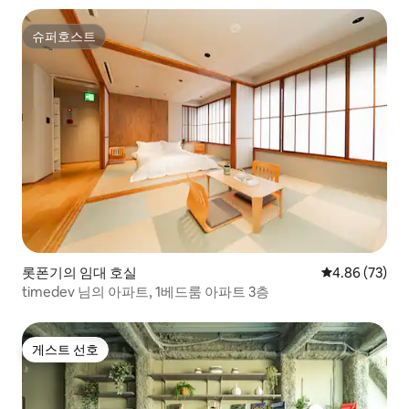
슈퍼호스트
슈퍼호스트
롯폰기의 임대 호실
평점 4.86점(5
4.86 (73)
timedev 님의 아파트, 1베드룸 아파트 3층
게스트 선호
게스트 선호