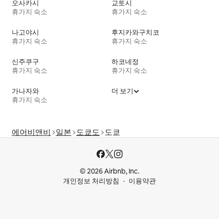
오사카시
교토시
휴가지 숙소
휴가지 숙소
나고야시
후지카와구치코
휴가지 숙소
휴가지 숙소
신주쿠구
하코네정
휴가지 숙소
휴가지 숙소
가나자와
더 보기
휴가지 숙소
에어비앤비
일본
도쿄도
도쿄
© 2026 Airbnb, Inc.
개인정보 처리방침
이용약관