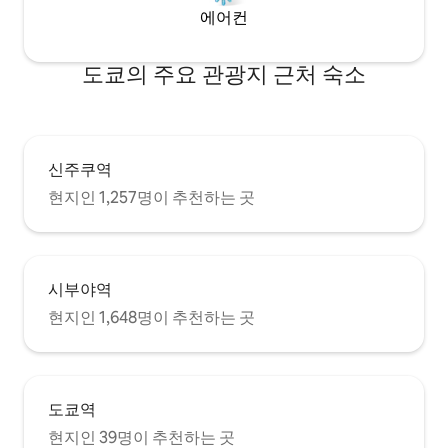
에서 일상용품을 구입하실 수 있습니다. 주
에어컨
변 관광지 도보 7분 거리: 신주쿠 가부키초
다양한 특색 있는 레스토랑과 카페 편의점
도쿄의 주요 관광지 근처 숙소
및 약국 도보로 15분 거리: 이세단 신주쿠점
돈키호테 신주쿠점 코리아타운(신오쿠보)
하나조노 신사 신주쿠 골든가제
신주쿠역
현지인 1,257명이 추천하는 곳
시부야역
현지인 1,648명이 추천하는 곳
도쿄역
현지인 39명이 추천하는 곳