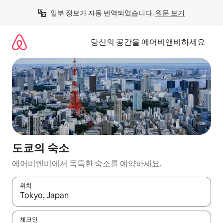
콘
일부 정보가 자동 번역되었습니다. 
원문 보기
텐
츠
로
당신의 공간을 에어비앤비하세요
바
로
가
기
도쿄의 숙소
에어비앤비에서 독특한 숙소를 예약하세요.
위치
결과가 나오면 위·아래 화살표 키를 사용하거나 터치 또는 스와이프
체크인