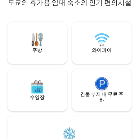
도쿄의 휴가용 임대 숙소의 인기 편의시설
조용히 자리한 듯합니다. 도쿄 중심부의 타
점에서 쇼핑하고, 방
의 추종을 불허하는 편리함을 갖추고 있는
세요. 그런 '히가시
동시에 전통 일본식 생활 공간의 고요함과
상을 제공해 드립니다. ◆ 접근성 
따뜻함을 간직한 이곳에서 번화한 도시에
이케부쿠로선 "히가
서 가장 진정한 일본 생활을 경험하실 수 있
구에서 도보 2분 
습니다. 숙소 특징 ★ 집 전체에 바닥 난방
로 약 5분 ・신주쿠(
시스템 설치 도쿄의 추운 겨울에도 따뜻하
30분) 등 주요 
고 편안한 숙박을 즐길 수 있습니다. ★ 도쿄
니다. 도쿄 관광
신주쿠 중심부 도쿄에서 가장 번화한 도심
입니다.
주방
와이파이
지역에 위치하여 도시의 활력을 느낄 수 있
는 동시에, 흔치 않은 조용한 공간을 누릴 수
있습니다. ★ 교통이 매우 편리합니다. 지하
철 히가시신주쿠역까지 도보로 단 4분 거리
에 있어 도쿄의 주요 관광지와 상업 지역으
로 쉽게 이동할 수 있습니다. 주변 생활 경험
이곳은 여행하기 편리할 뿐만 아니라 현지
건물 부지 내 무료 주
인처럼 생활할 수 있는 곳입니다. 🍞 도보
수영장
차
5m 현지 주민들에게 인기 있는 인스타그램
유명 베이커리에서 매일 갓 구운 일본식 빵
을 맛보실 수 있습니다. ☕ 도보 20m 인기
있는 일본 바리스타 카페에서 도쿄 거리에
서 가장 정통한 커피 문화를 경험해보세요.
🍶 도보 20m 동네 사람들이 자주 찾는 전통
주점. 🏪 도보 3분 24시간 운영되는 편의점