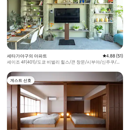
세타가야구의 아파트
평점 4.88점(5
4.88 (51)
세이조 4F(401)/도쿄 비벌리 힐스/큰 창문/시부야/신주쿠/셀
러브리티/아름다운 풍경/하늘/ART
게스트 선호
게스트 선호