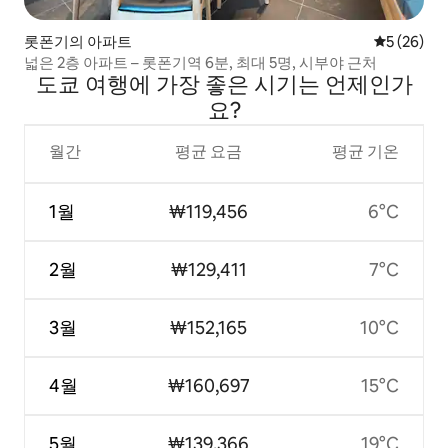
롯폰기의 아파트
평점 5점(5
5 (26)
넓은 2층 아파트 – 롯폰기역 6분, 최대 5명, 시부야 근처
도쿄 여행에 가장 좋은 시기는 언제인가
요?
월간
평균 요금
평균 기온
1월
₩119,456
6°C
2월
₩129,411
7°C
3월
₩152,165
10°C
4월
₩160,697
15°C
5월
₩139,366
19°C