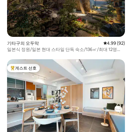
기타구의 오두막
평점 4.99점(5
4.99 (92)
일본식 정원/일본 현대 스타일 단독 숙소/136㎡/최대 12명
【東sui京】
게스트 선호
상위 게스트 선호