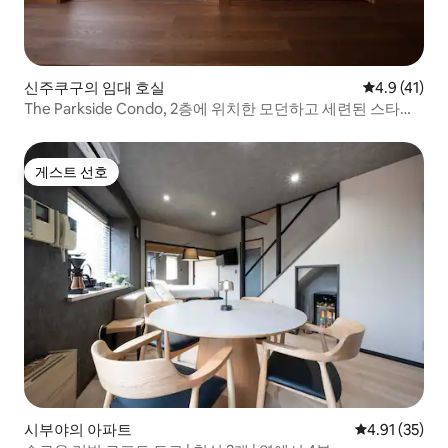
신주쿠구의 임대 호실
평점 4.9점(5
4.9 (41)
The Parkside Condo, 2층에 위치한 모던하고 세련된 스타일
의 객실
게스트 선호
게스트 선호
시부야의 아파트
평점 4.91점(5
4.91 (35)