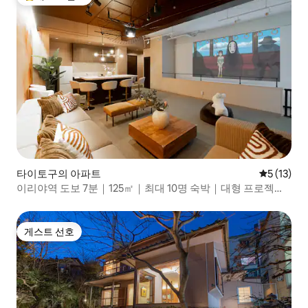
상위 게스트 선호
타이토구의 아파트
평점 5점(5
5 (13)
이리야역 도보 7분｜125㎡｜최대 10명 숙박｜대형 프로젝터
｜아사쿠사 도보 13분
게스트 선호
게스트 선호