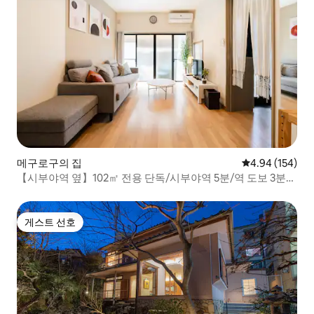
메구로구의 집
평점 4.94점(5점
4.94 (154)
【시부야역 옆】102㎡ 전용 단독/시부야역 5분/역 도보 3분/
샤워 2개 침실 4개/키즈룸/편의점 2분
게스트 선호
게스트 선호