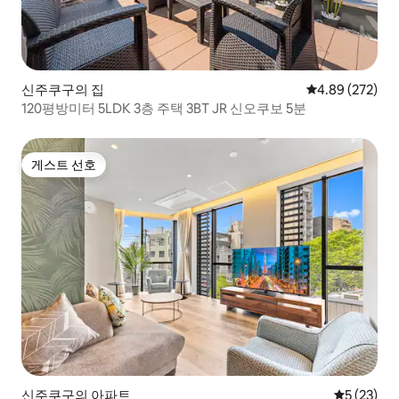
신주쿠구의 집
평점 4.89점(5점
4.89 (272)
120평방미터 5LDK 3층 주택 3BT JR 신오쿠보 5분
게스트 선호
게스트 선호
신주쿠구의 아파트
평점 5점(5
5 (23)