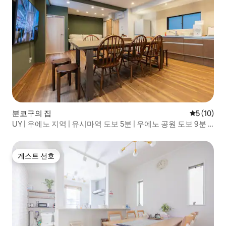
분쿄구의 집
평점 5점(5
5 (10)
UY | 우에노 지역 | 유시마역 도보 5분 | 우에노 공원 도보 9분 |
단독 주택 임대 | 화장실과 샤워실 2개
게스트 선호
게스트 선호