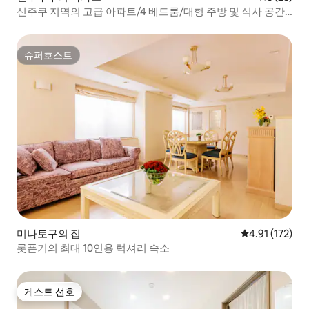
신주쿠 지역의 고급 아파트/4 베드룸/대형 주방 및 식사 공간/
신축(56)
슈퍼호스트
슈퍼호스트
미나토구의 집
평점 4.91점(5
4.91 (172)
롯폰기의 최대 10인용 럭셔리 숙소
게스트 선호
게스트 선호