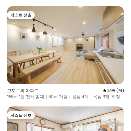
게스트 선호
게스트 선호
고토구의 아파트
평점 4.99점(5
4.99 (74)
155㎡ 1층 전체 임대｜50㎡ 거실｜침실 4개｜욕실 3개, 화장
실 3개｜긴자, 츠키지, 토요스, 다이바, 디즈니
게스트 선호
게스트 선호