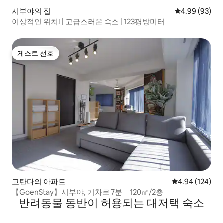
시부야의 집
평점 4.99점(5
4.99 (93)
이상적인 위치! | 고급스러운 숙소 | 123평방미터
게스트 선호
게스트 선호
고탄다의 아파트
평점 4.94점(5점
4.94 (124)
【GoenStay】시부야, 기차로 7분｜120㎡/2층
반려동물 동반이 허용되는 대저택 숙소