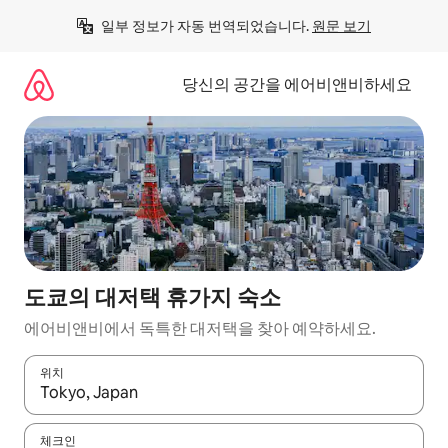
콘
일부 정보가 자동 번역되었습니다. 
원문 보기
텐
츠
로
당신의 공간을 에어비앤비하세요
바
로
가
기
도쿄의 대저택 휴가지 숙소
에어비앤비에서 독특한 대저택을 찾아 예약하세요.
위치
결과가 나오면 위·아래 화살표 키를 사용하거나 터치 또는 스와이프
체크인