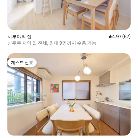
시부야의 집
평점 4.97점(5
4.97 (67)
신주쿠 지역 집 전체, 최대 9명까지 수용 가능.
게스트 선호
게스트 선호