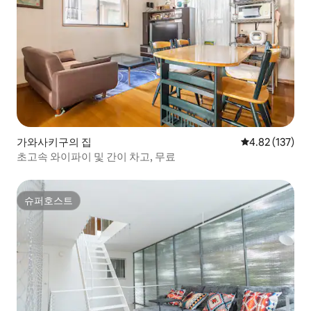
가와사키구의 집
평점 4.82점(5
4.82 (137)
초고속 와이파이 및 간이 차고, 무료
슈퍼호스트
슈퍼호스트