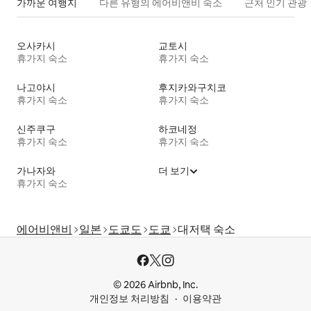
가까운 여행지
다른 유형의 에어비앤비 숙소
근처 인기 관광
오사카시
교토시
휴가지 숙소
휴가지 숙소
나고야시
후지카와구치코
휴가지 숙소
휴가지 숙소
신주쿠구
하코네정
휴가지 숙소
휴가지 숙소
가나자와
더 보기
휴가지 숙소
에어비앤비
일본
도쿄도
도쿄
대저택 숙소
© 2026 Airbnb, Inc.
개인정보 처리방침
이용약관