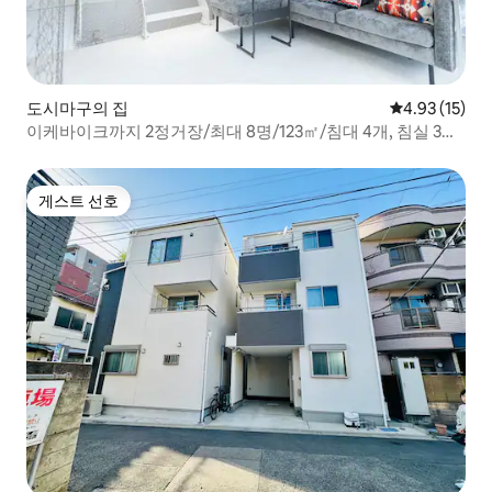
도시마구의 집
평점 4.93점(5
4.93 (15)
이케바이크까지 2정거장/최대 8명/123㎡/침대 4개, 침실 3
개/2가구 및 단체 대상
게스트 선호
게스트 선호