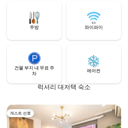
고급 북유럽 원목 가구를 갖추고 있습니다.
专属露台。 【亮点】 
모든 편의시설이 완비되어 있습니다!전자
超大高清电视机 · 
동 식기세척기/직접 마시는 냉온정수기/에
Wedgwood Nar
어컨/신선한 공기 시스템/바닥 난방/공기
· 2卫2浴 · 最大
청정기/5G 무료 초고속 와이파이/75인치
约。 【户型】 房间
주방
와이파이
인터넷 TV 이 집은 5개 역에서 가깝습니다 /
房间A：1.55m 1张
이 집은 독특합니다 / 훌륭한 위치 / 우아한
C：1.55m 1张 房间
환경 / 조용함 / 100년 벚꽃 / 아름다운 녹지
点一体式卫浴
/ 새들의 노래와 만개한 꽃 / 개울 위의 작은
다리 / 마치 자연 숲 공원의 산소 바에 있는
것 같습니다!신주쿠의 뒷마당입니다!벚꽃
집에서 백년 전통의 벚꽃을 볼 수 있어요!밤
건물 부지 내 무료 주
에는 테라스에서 신주쿠와 도심의 활기찬
에어컨
차
야경을 즐길 수 있습니다!여행으로 인해 하
루가 지쳐 나면 마음을 사로잡을 수 있습니
럭셔리 대저택 숙소
다!몸과 마음을 진정으로 편안하게 만드세
요! 신주쿠는 도쿄 중심가에 위치하고 있습
니다!동남아시아는 절대 잠들지 않아요!비
즈니스 및 엔터테인먼트 분야는 매우 바쁩
니다!매우 편리한 교통!쇼핑몰 / 전자제품
쇼핑몰 / 엔터테인먼트 센터 / 세계적으로
게스트 선호
게스트 선호
유명한 브랜드 매장 / 전 세계 음식을 제공
하는 레스토랑 / 바 등 / 식사, 숙박, 교통, 관