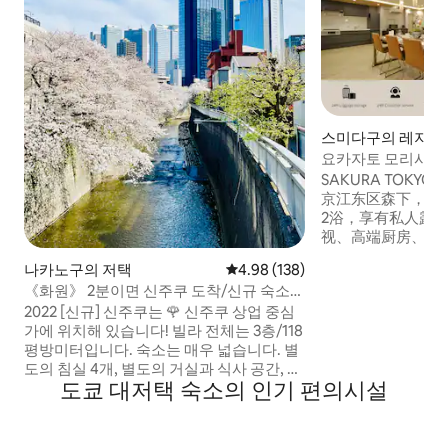
스미다구의 레지던
요카자토 모리시타 | 
가능 | 신주쿠, 아키
SAKURA TOKYO-
통 | 평면층 135㎡ 
京江东区森下，面积
2浴，享有私人露台
视、高端厨房、2.
等，以及全自动智
나카노구의 저택
평점 4.98점(5점 만점), 후기 138
4.98 (138)
Wedgwood Na
《화원》 2분이면 신주쿠 도착/신규 숙소
适与便利。 大家好，
2️⃣️ 할인 [신주쿠에서 드문 강변 전망과 벚꽃
2022 [신규] 신주쿠는 🌹 신주쿠 상업 중심
官方运营主账户。 您
을 즐길 수 있는 고급 단독 주택] 넓고 편안
가에 위치해 있습니다! 빌라 전체는 3층/118
eiko。 欢迎您入住
함/신주쿠/시부야 도심 상업 지구
평방미터입니다. 숙소는 매우 넓습니다. 별
TOKYO，我们可
도의 침실 4개, 별도의 거실과 식사 공간, 별
预约出租车，预订
도쿄 대저택 숙소의 인기 편의시설
도의 화장실 4개, 별도의 욕실 3개가 있습니
餐厅，我们有专业
다. 숙소 전체가 남향이며 가림이 없습니다.
队，为您提供奢华
전망이 탁 트여 있습니다. 숙소는 아름답게
SAKURA TOK
꾸며져 있고 밝으며 우아합니다. 최신식의
下，面积135平米