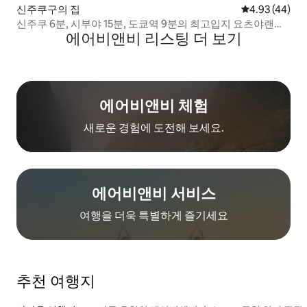
신주쿠구의 집
평점 4.93점(5
4.93 (44)
신주쿠 6분, 시부야 15분, 도쿄역 9분의 최고입지 요츠야랜턴
에어비앤비 리스팅 더 보기
프라이빗 하우스(10명)
에어비앤비 체험
새로운 경험에 도전해 보세요.
에어비앤비 서비스
여행을 더욱 특별하게 즐기세요
추천 여행지