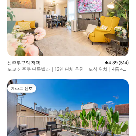
광, 쇼핑, 엔터테인먼트에 필요한 모든 것을
여기에서 찾을 수 있습니다!휴가 중 쇼핑을
즐길 수 있는 천국입니다! 숙소의 집사가 24
시간 내내 여행을 전폭적으로 지원하고 도
와드립니다! 이른 체크인, 늦은 체크아웃,
무료 수하물 보관이 가능합니다.
신주쿠구의 저택
평점 4.89점(5점
4.89 (514)
도쿄 신주쿠 단독빌라｜16인 단체 추천｜도심 위치｜4룸 4욕
실｜JR야마노테선 7분
게스트 선호
게스트 선호