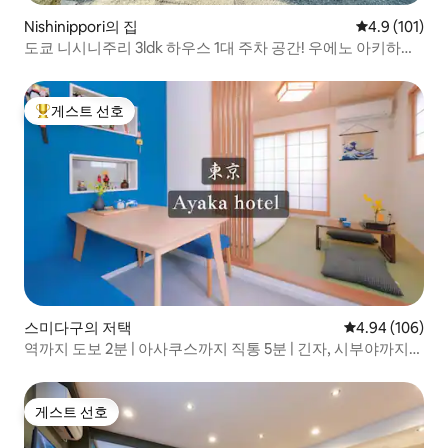
Nishinippori의 집
평점 4.9점(5
4.9 (101)
도쿄 니시니주리 3ldk 하우스 1대 주차 공간! 우에노 아키하바
라 근처
게스트 선호
상위 게스트 선호
스미다구의 저택
평점 4.94점(5점
4.94 (106)
역까지 도보 2분 | 아사쿠스까지 직통 5분 | 긴자, 시부야까지
직통 | 스카이트리 도보 거리 내 | 나리타, 하네다 공항까지 직
통 | 빌라 전체 임대
게스트 선호
게스트 선호