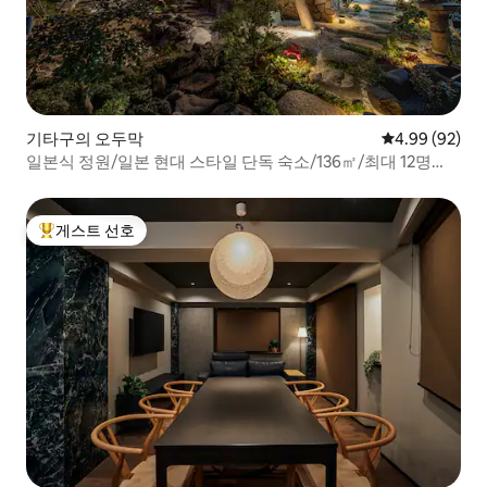
기타구의 오두막
평점 4.99점(5
4.99 (92)
일본식 정원/일본 현대 스타일 단독 숙소/136㎡/최대 12명
【東sui京】
게스트 선호
상위 게스트 선호