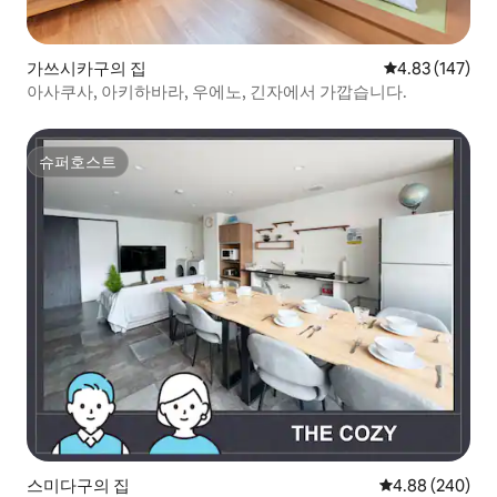
가쓰시카구의 집
평점 4.83점(5점
4.83 (147)
아사쿠사, 아키하바라, 우에노, 긴자에서 가깝습니다.
슈퍼호스트
슈퍼호스트
스미다구의 집
평점 4.88점(5점
4.88 (240)