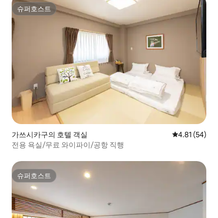
슈퍼호스트
슈퍼호스트
가쓰시카구의 호텔 객실
평점 4.81점(5
4.81 (54)
전용 욕실/무료 와이파이/공항 직행
슈퍼호스트
슈퍼호스트