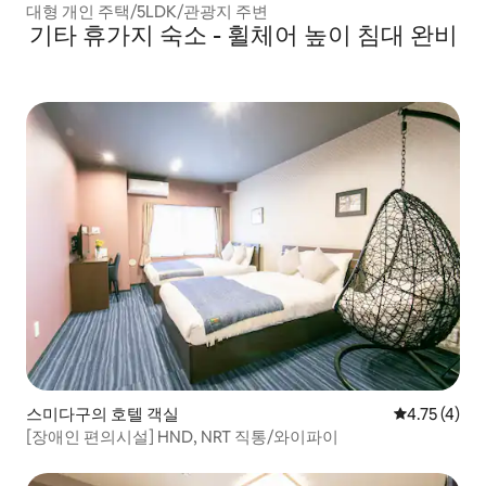
대형 개인 주택/5LDK/관광지 주변
기타 휴가지 숙소 - 휠체어 높이 침대 완비
스미다구의 호텔 객실
평점 4.75점(
4.75 (4)
[장애인 편의시설] HND, NRT 직통/와이파이