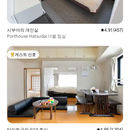
시부야의 개인실
평점 4.91점(5
4.91 (457)
Porthouse Hatsudai 더블 침실
게스트 선호
상위 게스트 선호
타이토구의 임대 호실
평점 4.95점(5점 
4.95 (1,204)