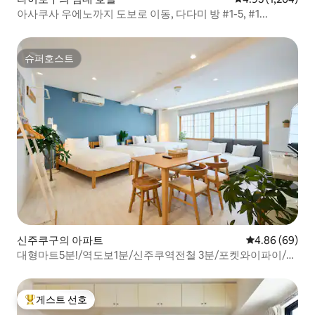
아사쿠사 우에노까지 도보로 이동, 다다미 방 #1-5, #1...
슈퍼호스트
슈퍼호스트
신주쿠구의 아파트
평점 4.86점(5
4.86 (69)
대형마트5분!/역도보1분/신주쿠역전철 3분/포켓와이파이/편
의점3분/전기매트/슈퍼 도보10초
게스트 선호
상위 게스트 선호