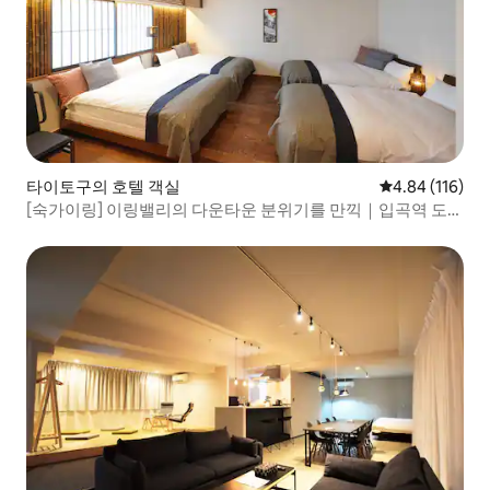
타이토구의 호텔 객실
평점 4.84점(5
4.84 (116)
[숙가이링] 이링밸리의 다운타운 분위기를 만끽｜입곡역 도보
2분/이링밸리역 6분 거리에 있는 넓은 60㎡의 2BR에서 편안
한 일본식 모던 공간!