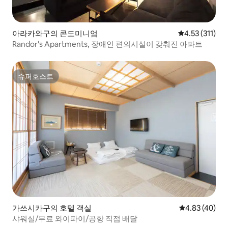
아라카와구의 콘도미니엄
평점 4.53점(5
4.53 (311)
Randor's Apartments, 장애인 편의시설이 갖춰진 아파트
슈퍼호스트
슈퍼호스트
가쓰시카구의 호텔 객실
평점 4.83점(5
4.83 (40)
샤워실/무료 와이파이/공항 직접 배달