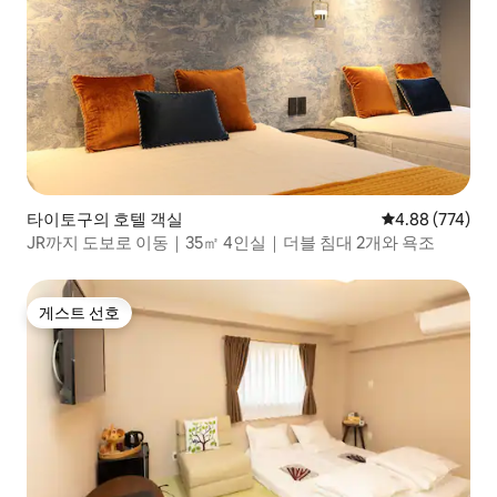
타이토구의 호텔 객실
평점 4.88점(5점
4.88 (774)
JR까지 도보로 이동｜35㎡ 4인실｜더블 침대 2개와 욕조
게스트 선호
게스트 선호