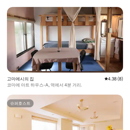
고마에시의 집
평점 4.38점(
4.38 (8)
코마에 아트 하우스-A, 역에서 4분 거리.
슈퍼호스트
슈퍼호스트