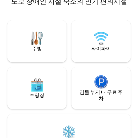
도쿄 장애인 시설 숙소의 인기 편의시설
분 거리에 있습니다. 이케부쿠로 선샤인 시
other rental units
티 내에 포켓몬 센터가 있습니다. 매우 인기
building. The tat
가 많은 옥상 수족관이 있습니다. 펭귄들이
by artisans from a
공중을 날아다니는 것처럼 헤엄치는 모습
located three door
을 볼 수 있습니다. 이케부쿠로 선샤인 시티
a portable mobile 
를 오가는 리무진 버스가 하네다 공항과 나
take with you, hig
리타 국제공항을 운행합니다. 아니메 도쿄
Fi is available insid
역은 도보로 15분 거리에 있습니다.만화 박
주방
와이파이
물관으로 이동하기에도 편리합니다. 세븐
일레븐, 슈퍼마켓에 가깝습니다. 교통이 편
리하고 신주쿠, 하라주쿠, 시부야, 츠키지
관광에 편리한 위치에 있습니다. 깨끗하고
넓은 공간을 제공합니다. 모든 객실은 2층
건물 1층에 있으며 예약이 가능합니다. 매우
조용한 환경에 위치해 있어 원격 근무에 적
건물 부지 내 무료 주
합합니다. 세탁기와 건조기가 완비되어 있
수영장
차
어 장시간 편안하게 지내실 수 있습니다.