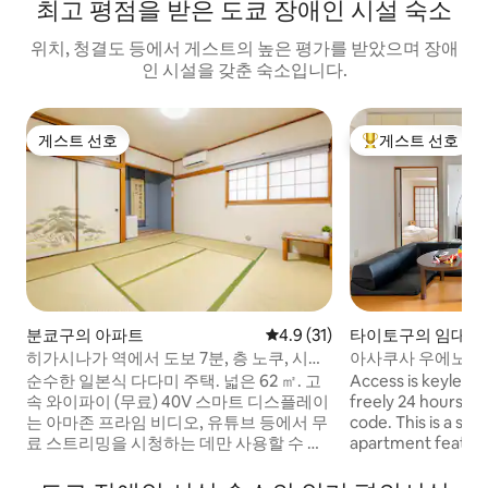
최고 평점을 받은 도쿄 장애인 시설 숙소
위치, 청결도 등에서 게스트의 높은 평가를 받았으며 장애
인 시설을 갖춘 숙소입니다.
게스트 선호
게스트 선호
게스트 선호
상위 게스트 선호
분쿄구의 아파트
평점 4.9점(5점 만점), 후기 31
4.9 (31)
타이토구의 임대 
히가시나가 역에서 도보 7분, 층 노쿠, 시부
아사쿠사 우에노까지
야 & 시부야까지 쉽게 이동
다미 방 #1-5, #4...
순수한 일본식 다다미 주택. 넓은 62 ㎡. 고
Access is keyless;
속 와이파이 (무료) 40V 스마트 디스플레이
freely 24 hours a 
는 아마존 프라임 비디오, 유튜브 등에서 무
code. This is a sp
료 스트리밍을 시청하는 데만 사용할 수 있
apartment featuri
습니다. 이케부쿠로역은 도보로 15분 거리
room (washitsu).
입니다.이케부쿠로 선샤인 시티는 도보 15
up to 6 guests. W