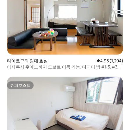
타이토구의 임대 호실
평점 4.95점(5점 
4.95 (1,204)
아사쿠사 우에노까지 도보로 이동 가능, 다다미 방 #1-5, #3...
슈퍼호스트
슈퍼호스트