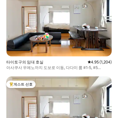
타이토구의 임대 호실
평점 4.95점(5점 
4.95 (1,204)
아사쿠사 우에노까지 도보로 이동, 다다미 룸 #1-5, #5...
게스트 선호
상위 게스트 선호