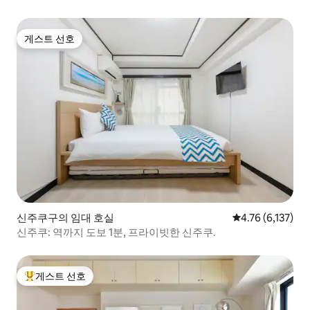
게스트 선호
게스트 선호
신주쿠구의 임대 호실
평점 4.76점(5점 
4.76 (6,137)
신주쿠: 역까지 도보 1분, 프라이빗한 신주쿠.
게스트 선호
상위 게스트 선호