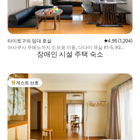
타이토구의 임대 호실
평점 4.95점(5점 
4.95 (1,204)
아사쿠사 우에노까지 도보로 이동, 다다미 객실 #1-5, #2...
장애인 시설 주택 숙소
게스트 선호
상위 게스트 선호