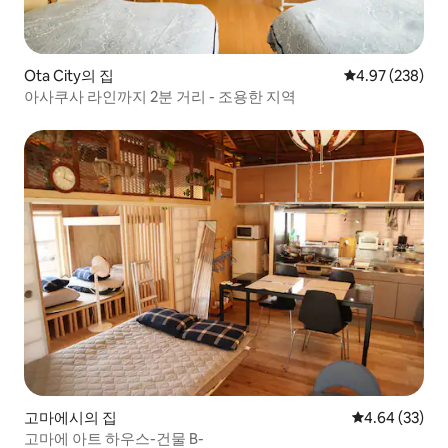
Ota City의 집
평점 4.97점(5점
4.97 (238)
아사쿠사 라인까지 2분 거리 - 조용한 지역
고마에시의 집
평점 4.64점(5
4.64 (33)
고마에 아트 하우스-건물 B-