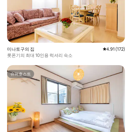
미나토구의 집
평점 4.91점(5
4.91 (172)
롯폰기의 최대 10인용 럭셔리 숙소
슈퍼호스트
슈퍼호스트