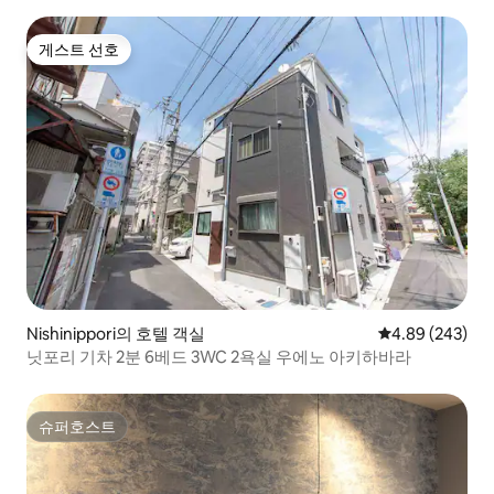
게스트 선호
게스트 선호
Nishinippori의 호텔 객실
평점 4.89점(5점
4.89 (243)
닛포리 기차 2분 6베드 3WC 2욕실 우에노 아키하바라
슈퍼호스트
슈퍼호스트