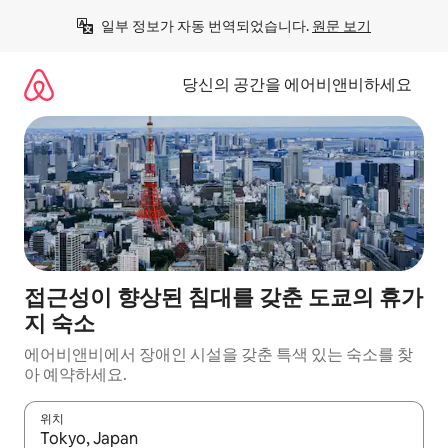
콘
일부 정보가 자동 번역되었습니다. 
원문 보기
텐
츠
로
당신의 공간을 에어비앤비하세요
바
로
가
기
접근성이 향상된 침대를 갖춘 도쿄의 휴가
지 숙소
에어비앤비에서 장애인 시설을 갖춘 특색 있는 숙소를 찾
아 예약하세요.
위치
결과가 나오면 위·아래 화살표 키를 사용하거나 터치 또는 스와이프