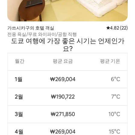
가쓰시카구의 호텔 객실
평점 4.82점(5
4.82 (22)
전용 욕실/무료 와이파이/공항 직행
도쿄 여행에 가장 좋은 시기는 언제인가
요?
월간
평균 요금
평균 기온
1월
₩269,004
6°C
2월
₩190,722
7°C
3월
₩271,850
10°C
4월
₩269,004
15°C