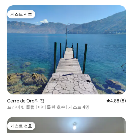
게스트 선호
게스트 선호
Cerro de Oro의 집
평점 4.88점(
4.88 (8)
프라이빗 클럽 | 아티틀란 호수 | 게스트 4명
게스트 선호
게스트 선호