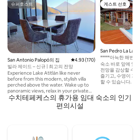
슈퍼호스트
게스트 선호
슈퍼호스트
게스트 선호
San Pedro La La
*****아늑한 해변
San Antonio Palopó의 집
평점 4.93점(5점 만점), 후기 170
4.93 (170)
트 저택
숙소 바로 앞에 있
빌라 제이드 – 신규 | 최고의 전망
전망을 감상할 수 
Experience Lake Atitlán like never
즐기고, 수영이 가
before from this modern, stylish villa
할 수 있습니다. 원
perched above the water. Wake up to
보니타 델 라고는 상
panoramic views, relax in your private
든 서비스가 근처에
수치테페케스의 휴가용 임대 숙소의 인기
outdoor jacuzzi, or unwind in the
뜻한 마을인 산페드
outdoor living space under the stars.
편의시설
다. 조용하고 자연
With a fully equipped kitchen, king bed,
치하고 있으며, 메
AC, and fast Wi-Fi, this peaceful retreat
5~7분 거리에 있습니
has everything you need for a perfect
외 화덕, 광섬유 와
stay on the lake. Just minutes from the
주차장이 몇 걸음 
charming town of San Antonio Palopó,
it's the ideal spot to enjoy nature,