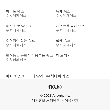
아파트 숙소
독채 숙소
수치테페케스
수치테페케스
해변 바로 앞 숙소
게스트용 별채 숙소
수치테페케스
수치테페케스
수영장이 있는 숙소
샬레 숙소
수치테페케스
수치테페케스
반려동물 동반이 허용되는 숙소
더 보기
수치테페케스
에어비앤비
과테말라
수치테페케스
© 2026 Airbnb, Inc.
개인정보 처리방침
이용약관