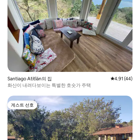
Santiago Atitlán의 집
평점 4.91점(5
4.91 (44)
화산이 내려다보이는 특별한 호숫가 주택
게스트 선호
게스트 선호