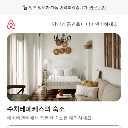
콘
일부 정보가 자동 번역되었습니다. 
원문 보기
텐
츠
로
당신의 공간을 에어비앤비하세요
바
로
가
기
수치테페케스의 숙소
에어비앤비에서 독특한 숙소를 예약하세요.