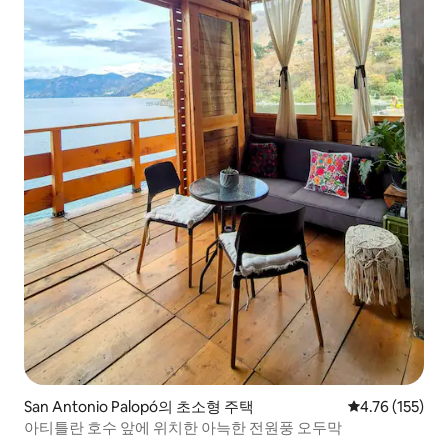
San Antonio Palopó의 초소형 주택
평점 4.76점(5
4.76 (155)
아티틀란 호수 앞에 위치한 아늑한 전원풍 오두막