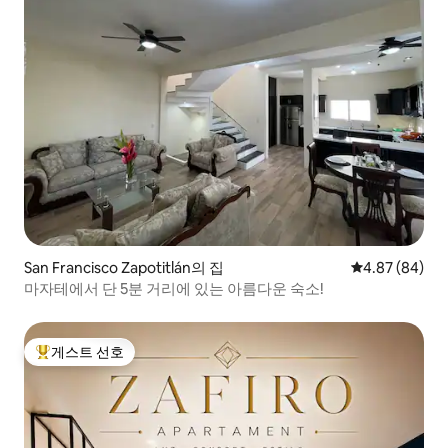
San Francisco Zapotitlán의 집
평점 4.87점(5
4.87 (84)
마자테에서 단 5분 거리에 있는 아름다운 숙소!
게스트 선호
상위 게스트 선호