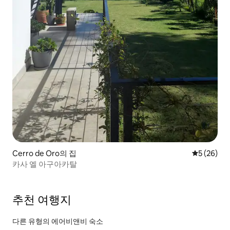
Cerro de Oro의 집
평점 5점(5
5 (26)
카사 엘 아구아카탈
추천 여행지
다른 유형의 에어비앤비 숙소