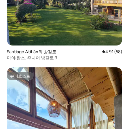
Santiago Atitlán의 방갈로
평점 4.91점(5
4.91 (58)
마야 팜스, 주니어 방갈로 3
슈퍼호스트
슈퍼호스트