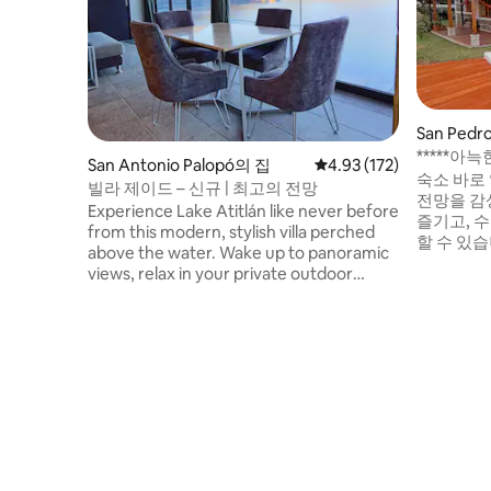
San Pedr
*****아
San Antonio Palopó의 집
평점 4.93점(5점 만점), 
4.93 (172)
저택
숙소 바로
빌라 제이드 – 신규 | 최고의 전망
전망을 감
Experience Lake Atitlán like never before
즐기고, 
from this modern, stylish villa perched
할 수 있습
above the water. Wake up to panoramic
보니타 델 
views, relax in your private outdoor
든 서비스
jacuzzi, or unwind in the outdoor living
뜻한 마을
space under the stars. With a fully
다. 조용
equipped kitchen, king bed, AC, and fast
치하고 있
Wi-Fi, this peaceful retreat has
분 거리에 
everything you need for a perfect stay
덕, 광섬유
on the lake. Just minutes from the
장이 몇 
charming town of San Antonio Palopó,
it's the ideal spot to enjoy nature,
tranquility, and unforgettable sunsets.