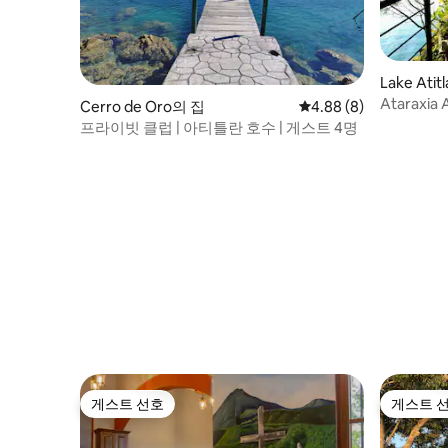
Lake Ati
Ataraxia
Cerro de Oro의 집
평점 4.88점(5점 만점)
4.88 (8)
카약
프라이빗 클럽 | 아티틀란 호수 | 게스트 4명
게스트 선호
게스트 
게스트 선호
게스트 