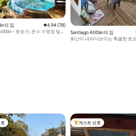
tlán의 집
평점 4.94점(5점 만점), 후기 78개
4.94 (78)
 Atitlán • 호숫가, 온수 수영장 및
, 후기 8개
Santiago Atitlán의 집
화산이 내려다보이는 특별한 호
선호
게스트 선호
선호
상위 게스트 선호