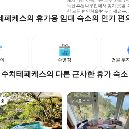
에서 가장 아름다운 호수 바로 옆
늑한 🌅통나무집에서 잊지 못할 
한 모든 편안함을🐦 누리세요🛏️
테페케스의 휴가용 임대 숙소의 인기 편
에서 불과 20분 거리에 있는 산
로포에서 마법 같은 일몰을 감상하고🌇
카약을 타고 탐험하고, 특수 커피
고☕, 현지 공예품을 발견하세요.
든지 개인 맞춤형 추천을 📲 제
을 드릴 수 있으며, 독특하고 걱정
을 보장합니다.
이
수영장
건물 부지
수치테페케스의 다른 근사한 휴가 숙소
선호
슈퍼호스트
선호
슈퍼호스트