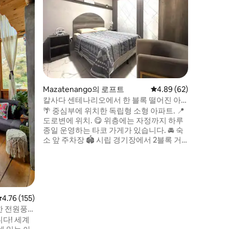
지
호수에 바
트룸. 평
게 적합합
온수 욕조
함되어 있
수와 화산
에서 수영
하고, 전
세요. 아
Mazatenango의 로프트
평점 4.89점(5점 만점),
4.89 (62)
을 취하고
다.
칼사다 센테나리오에서 한 블록 떨어진 아
파트
🌴 중심부에 위치한 독립형 소형 아파트. 📍
도로변에 위치. 😋 위층에는 자정까지 하루
종일 운영하는 타코 가게가 있습니다. 🚘 숙
소 앞 주차장 🏟 시립 경기장에서 2블록 거
리 🛣️ 칼사다 센테나리오에서 2블록 거리 🏫
멘데스 몬테네그로 인스티튜트 근처 🍻
Boom Bomm 나이트클럽에서 100m 🛒 현
지 슈퍼마켓과 시장에서 몇 분 거리. 🍗 시티
플라자까지 차로 4분 🌊IRTRA 공원에서 약
30분 거리.
평점 4.76점(5점 만점), 후기 155개
4.76 (155)
한 전원풍
다! 세계