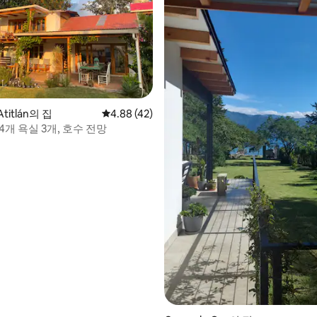
후기 143개
Atitlán의 집
평점 4.88점(5점 만점), 후기 42개
4.88 (42)
4개 욕실 3개, 호수 전망