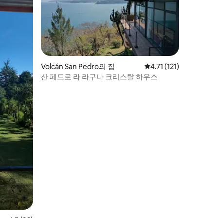
Volcán San Pedro의 집
평점 4.71점(5점 만점),
4.71 (121)
산 페드로 라 라구나 크리스탈 하우스