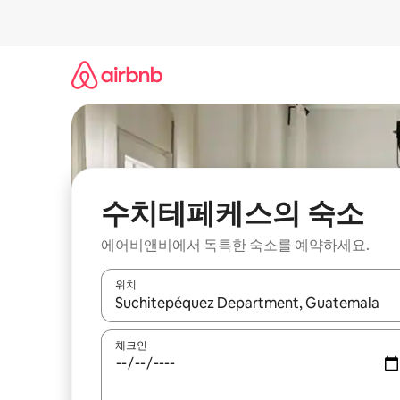
콘
텐
츠
로
바
로
가
기
수치테페케스의 숙소
에어비앤비에서 독특한 숙소를 예약하세요.
위치
결과가 나오면 위·아래 화살표 키를 사용하거나 터치
체크인