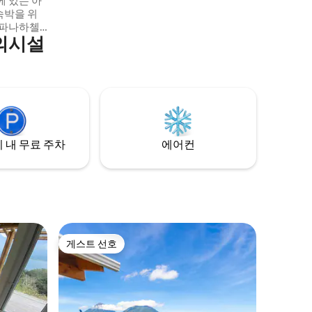
에 있는 아
숙박을 위
. 파나하첼
의시설
안토니오 팔
 🚣‍♂️,
를 🎨맛보
 저는 언제
공하고 도움
 없는 경험
 내 무료 주차
에어컨
게스트 선호
게스트 선호