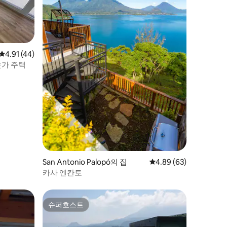
평점 4.91점(5점 만점), 후기 44개
4.91 (44)
숫가 주택
San Antonio Palopó의 집
평점 4.89점(5점 만점),
4.89 (63)
카사 엔칸토
슈퍼호스트
슈퍼호스트