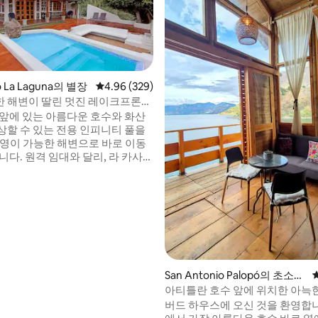
o La Laguna의 별장
평점 4.96점(5점 만점), 후기 329개
4.96 (329)
늑한 해변이 딸린 멋진 레이크프론트
후기 172개
 앞에 있는 아름다운 호수와 화산
상할 수 있는 전용 인피니티 풀을
수영이 가능한 해변으로 바로 이동
니다. 원격 임대와 달리, 라 카사
라고는 상점, 카페, 레스토랑, 모
가 근처에 있는 호수에서 가장 따
인 산페드로 라 라구나에 있습니
하고 자연스러운 고급 주택가에 위
으며, 메인 도크까지 툭툭으로 5~7
있습니다. 600m²의 정원, 야외 화
 와이파이, 작업 공간, 무료 주차
걸음 거리에 있습니다.
San Antonio Palopó의 초소형
주택
아티틀란 호수 앞에 위치한 아늑
오두막
버드 하우스에 오신 것을 환영합니