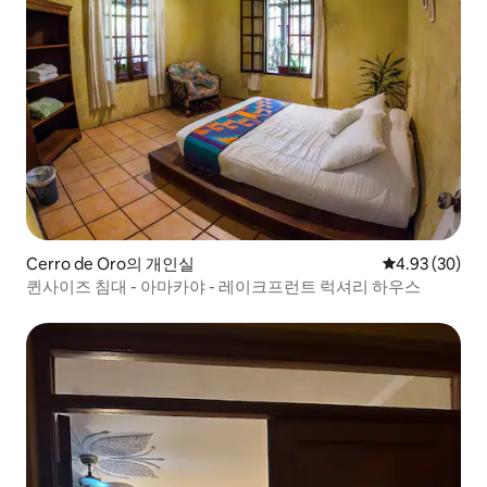
Cerro de Oro의 개인실
평점 4.93점(5
4.93 (30)
퀸사이즈 침대 - 아마카야 - 레이크프런트 럭셔리 하우스