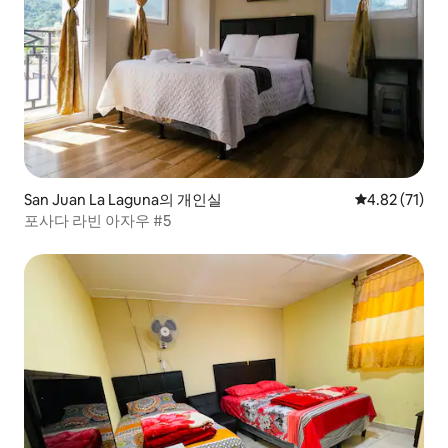
San Juan La Laguna의 개인실
평점 4.82점(5
4.82 (71)
포사다 라빈 아자우 #5