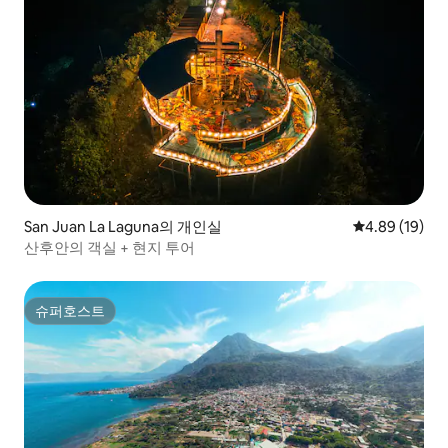
San Juan La Laguna의 개인실
평점 4.89점(5
4.89 (19)
산후안의 객실 + 현지 투어
슈퍼호스트
슈퍼호스트