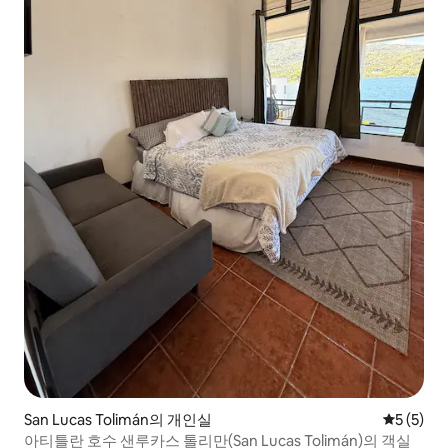
San Lucas Tolimán의 개인실
평점 5점(
5 (5)
아티틀란 호수 샌루카스 톨리만(San Lucas Tolimán)의 객실