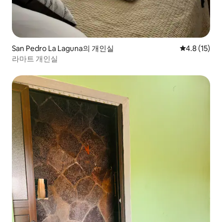
San Pedro La Laguna의 개인실
평점 4.8점(5
4.8 (15)
라마트 개인실