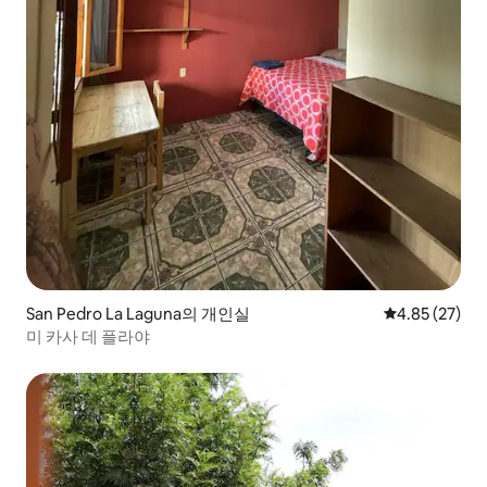
San Pedro La Laguna의 개인실
평점 4.85점(5
4.85 (27)
미 카사 데 플라야