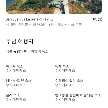
San Juan La Laguna의 개인실
평점 5점(
5 (3)
시내에 위치한 전용 욕실이 있는 객실 + 무료 투어
추천 여행지
다른 유형의 에어비앤비 숙소
아파트 숙소
독채 숙소
수치테페케스
수치테페케스
해변 바로 앞 숙소
수영장이 있는 숙소
수치테페케스
수치테페케스
샬레 숙소
반려동물 동반이 허용되는 숙소
수치테페케스
수치테페케스