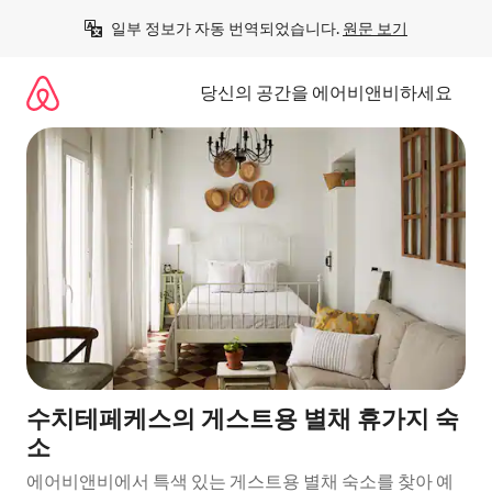
콘
일부 정보가 자동 번역되었습니다. 
원문 보기
텐
츠
로
당신의 공간을 에어비앤비하세요
바
로
가
기
수치테페케스의 게스트용 별채 휴가지 숙
소
에어비앤비에서 특색 있는 게스트용 별채 숙소를 찾아 예