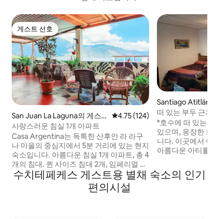
게스트 선호
게스트 선호
Santiago Atitl
채
떠 있는 부두 근처의
San Juan La Laguna의 게스
평점 4.75점(5점 만점), 후기 124
4.75 (124)
*호수에 떠 있는 부
트용 별채
사랑스러운 침실 1개 아파트
있으며, 웅장한 화
Casa Argentina는 독특한 산후안 라 라구
니다. 이곳에서 야
나 마을의 중심지에서 5분 거리에 있는 현지
아름다운 아티틀란 
숙소입니다. 아름다운 침실 1개 아파트, 총 4
여 향수를 느끼지 
개의 침대. 퀸 사이즈 침대 2개, 임페리얼 침
을 가질 수 있습니다. *아티틀란 또는 
수치테페케스 게스트용 별채 숙소의 인기
대 2개, 넉넉한 거실, 전용 욕실. 공용 주방
만 화산으로 가는 산
테라스는 바람을 쐬고, 전망을 즐기며, 산후
편의시설
*도로를 따라 도보로
안의 세계적인 수준의 커피를 맛볼 수 있는
치와 부두가 있습니다. *숙소에는 전
아름다운 장소입니다! 200미터 떨어진 호
이나 부두가 없습니
수로 이어지는 조용한 도로에 위치하고 있
기실 수 있습니다. *도로 바로 아래에 위치