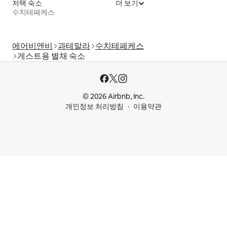
저택 숙소
더 보기
수치테페케스
에어비앤비
과테말라
수치테페케스
게스트용 별채 숙소
© 2026 Airbnb, Inc.
개인정보 처리방침
이용약관