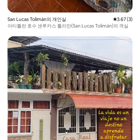
San Lucas Tolimán의 개인실
평점 3.67점(
3.67 (3)
아티틀란 호수 샌루카스 톨리만(San Lucas Tolimán)의 객실