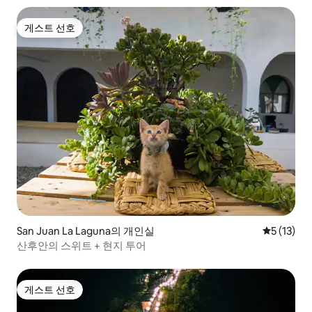
게스트 선호
게스트 선호
San Juan La Laguna의 개인실
평점 5점(5
5 (13)
산후안의 스위트 + 현지 투어
게스트 선호
게스트 선호