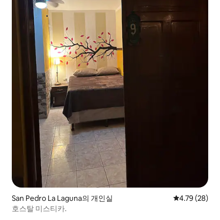
San Pedro La Laguna의 개인실
평점 4.79점(5
4.79 (28)
호스탈 미스티카.