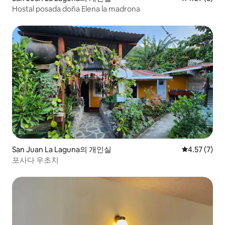
Hostal posada doña Elena la madrona
San Juan La Laguna의 개인실
평점 4.57점(
4.57 (7)
포사다 우초치