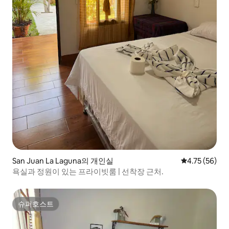
San Juan La Laguna의 개인실
평점 4.75점(5
4.75 (56)
욕실과 정원이 있는 프라이빗룸 | 선착장 근처.
슈퍼호스트
슈퍼호스트