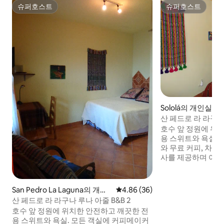
슈퍼호스트
슈퍼호스트
슈퍼호스트
슈퍼호스트
Sololá의 개인실
산 페드로 라 라구나 
호수 앞 정원에 위
용 스위트와 욕실.
와 무료 커피, 차, 
사를 제공하며 여
위해 최선을 다할 
드로 라 라구나 시
거리는 곳에서 조금만
San Pedro La Laguna의 개인
평점 4.86점(5점 만점), 후기 36
4.86 (36)
은 인터넷 산페드
실
산 페드로 라 라구나 루나 아줄 B&B 2
만들기 위해 최선을
호수 앞 정원에 위치한 안전하고 깨끗한 전
도와드리겠습니다.
용 스위트와 욕실. 모든 객실에 커피메이커
개의 객실을 추가로