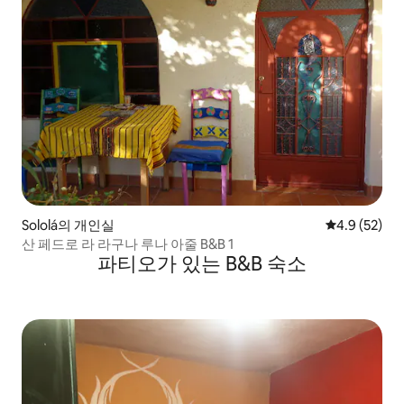
Sololá의 개인실
평점 4.9점(5
4.9 (52)
산 페드로 라 라구나 루나 아줄 B&B 1
파티오가 있는 B&B 숙소