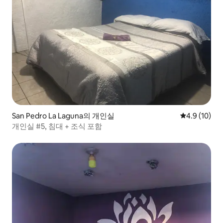
San Pedro La Laguna의 개인실
평점 4.9점(5
4.9 (10)
개인실 #5, 침대 + 조식 포함