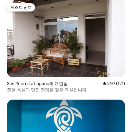
게스트 선호
게스트 선호
San Pedro La Laguna의 개인실
평점 4.97점(5
4.97 (121)
전용 욕실과 멋진 전망을 갖춘 객실입니다.