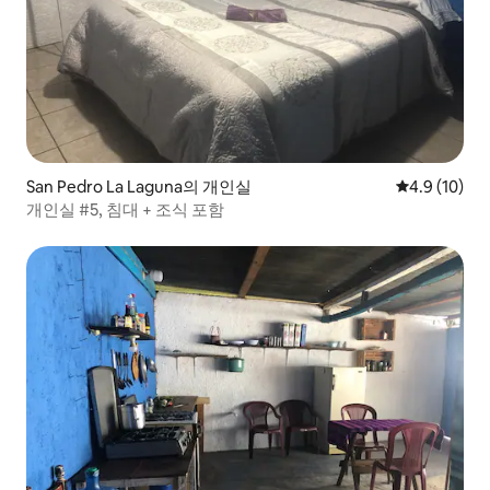
San Pedro La Laguna의 개인실
평점 4.9점(5
4.9 (10)
개인실 #5, 침대 + 조식 포함