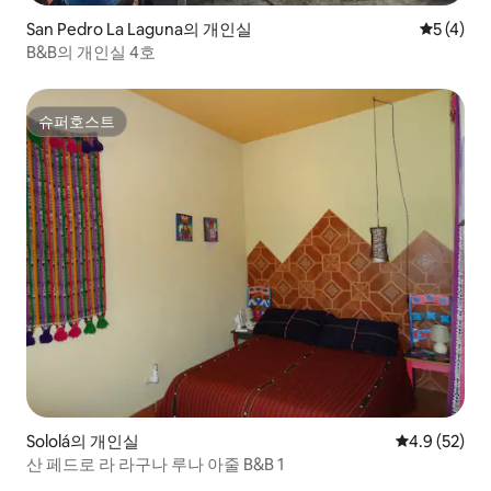
San Pedro La Laguna의 개인실
평점 5점(
5 (4)
B&B의 개인실 4호
슈퍼호스트
슈퍼호스트
Sololá의 개인실
평점 4.9점(5
4.9 (52)
산 페드로 라 라구나 루나 아줄 B&B 1