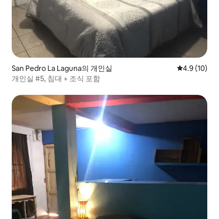
San Pedro La Laguna의 개인실
평점 4.9점(5
4.9 (10)
개인실 #5, 침대 + 조식 포함