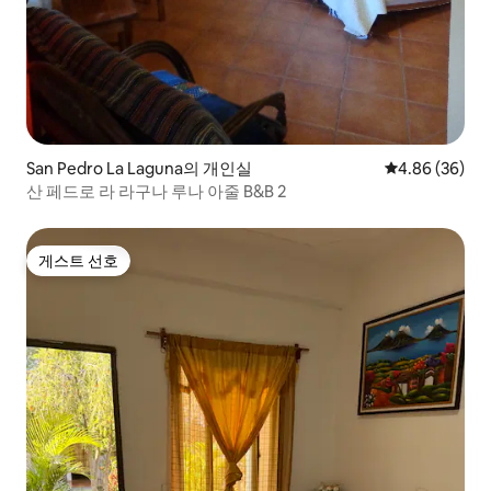
San Pedro La Laguna의 개인실
평점 4.86점(5
4.86 (36)
산 페드로 라 라구나 루나 아줄 B&B 2
게스트 선호
게스트 선호