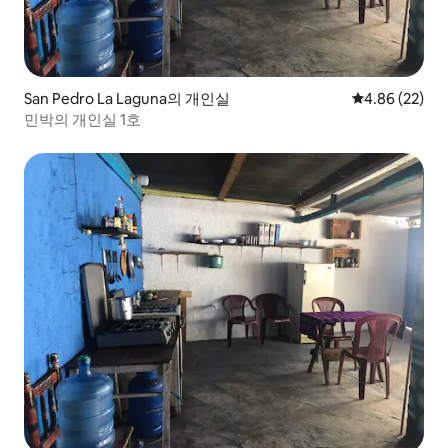
San Pedro La Laguna의 개인실
평점 4.86점(5
4.86 (22)
민박의 개인실 1호