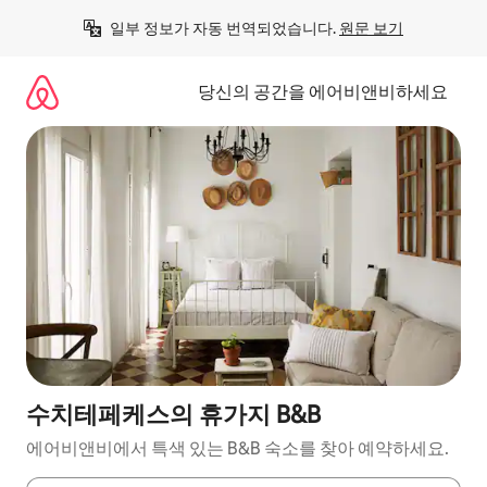
콘
일부 정보가 자동 번역되었습니다. 
원문 보기
텐
츠
로
당신의 공간을 에어비앤비하세요
바
로
가
기
수치테페케스의 휴가지 B&B
에어비앤비에서 특색 있는 B&B 숙소를 찾아 예약하세요.