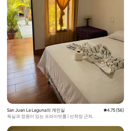
San Juan La Laguna의 개인실
평점 4.75점(5
4.75 (56)
욕실과 정원이 있는 프라이빗룸 | 선착장 근처.