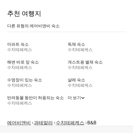
추천 여행지
다른 유형의 에어비앤비 숙소
아파트 숙소
독채 숙소
수치테페케스
수치테페케스
해변 바로 앞 숙소
게스트용 별채 숙소
수치테페케스
수치테페케스
수영장이 있는 숙소
샬레 숙소
수치테페케스
수치테페케스
반려동물 동반이 허용되는 숙소
더 보기
수치테페케스
에어비앤비
과테말라
수치테페케스
B&B