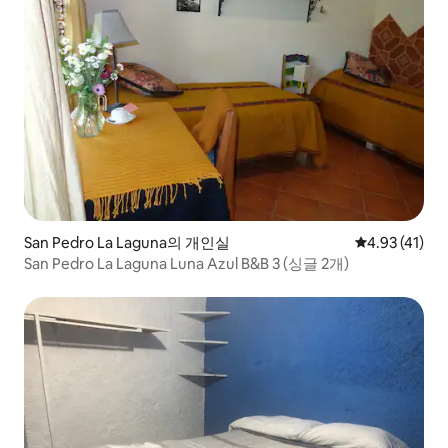
San Pedro La Laguna의 개인실
평점 4.93점(
4.93 (41)
San Pedro La Laguna Luna Azul B&B 3 (싱글 2개)