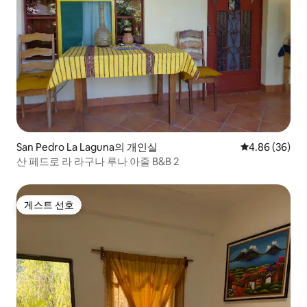
San Pedro La Laguna의 개인실
평점 4.86점(5
4.86 (36)
산 페드로 라 라구나 루나 아줄 B&B 2
게스트 선호
게스트 선호