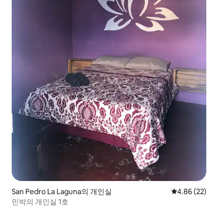
San Pedro La Laguna의 개인실
평점 4.86점(5
4.86 (22)
민박의 개인실 1호